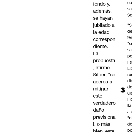
co
fondo y,
se
además,
Sq
se hayan
jubilado a
"S
d
la edad
fe
correspon
"s
diente.
sa
La
po
propuesta
Fe
, afirmó
Li
Silber, “se
re
di
acerca a
d
mitigar
Ca
este
Fl
verdadero
ll
daño
a 
previsiona
"e
l, o más
d
po
bien, este