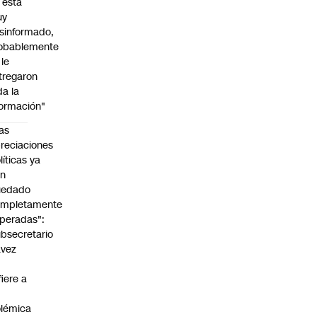
l está
uy
sinformado,
obablemente
 le
tregaron
da la
formación"
as
reciaciones
líticas ya
an
uedado
ompletamente
peradas":
bsecretario
avez
fiere a
lémica