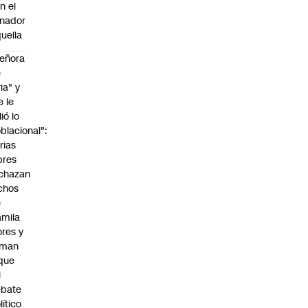
n el
nador
uella
eñora
e
ria" y
e le
lió lo
blacional":
rias
bres
chazan
chos
e
mila
ores y
aman
que
l
ebate
lítico