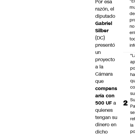
"É
Por esa
m
razón, el
de
diputado
pr
Gabriel
no
Silber
en
(DC)
to
presentó
in
un
"L
proyecto
ap
a la
po
Cámara
h
que
q
c
compens
su
aría con
Su
500 UF
a
P
quienes
se
tengan su
re
dinero en
la
dicho
po