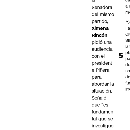
la
c
a 
Senadora
m
del mismo
partido,
"S
Ximena
Fa
C
Rincón
,
SII
pidió una
la
audiencia
pl
con el
pa
president
de
e Piñera
ne
para
d
fu
abordar la
ir
situación.
Señaló
que “es
fundamen
tal que se
investigue