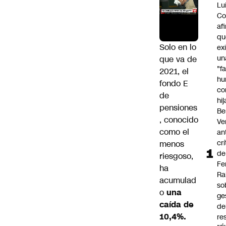
Lu
Co
af
qu
Solo en lo
ex
un
que va de
"f
2021, el
hu
fondo E
co
de
hi
pensiones
Be
, conocido
Ve
como el
an
cr
menos
de
riesgoso,
Fe
ha
Ra
acumulad
so
o
una
ge
caída de
de
10,4%.
re