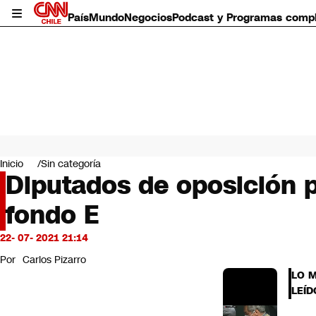
País
Mundo
Negocios
Podcast y Programas comp
País
Mundo
Inicio
Sin categoría
Negocios
Diputados de oposición 
Deportes
fondo E
Programas completos
Cultura
Servicios
22- 07- 2021 21:14
Bits
Por
Carlos Pizarro
CNN Data
LO 
CNN tiempo
LEÍD
Futuro 360
Opinión