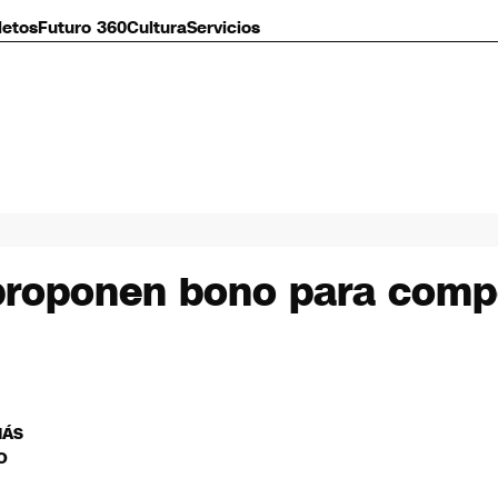
letos
Futuro 360
Cultura
Servicios
proponen bono para compe
MÁS
O