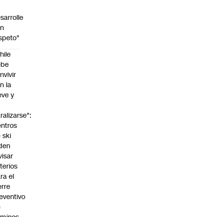
sarrolle
on
speto"
hile
ebe
nvivir
n la
eve y
o
ralizarse":
ntros
 ski
den
visar
iterios
ra el
erre
eventivo
e