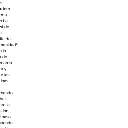
is
rdero
irma
e ha
istido
a
alta de
manidad"
n la
ja de
rnarda
ra y
te las
íticas
rnando
bat
bre la
stión
l caso
sponde: