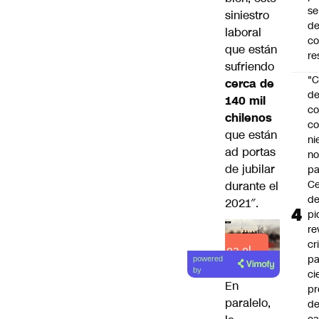
se
siniestro
de
laboral
c
que están
re
sufriendo
"C
cerca de
d
140 mil
co
chilenos
co
que están
ni
ad portas
n
de jubilar
pa
Ce
durante el
de
2021″.
pi
re
cr
Lea el
pa
powered
artículo
by
ci
En
pr
paralelo,
d