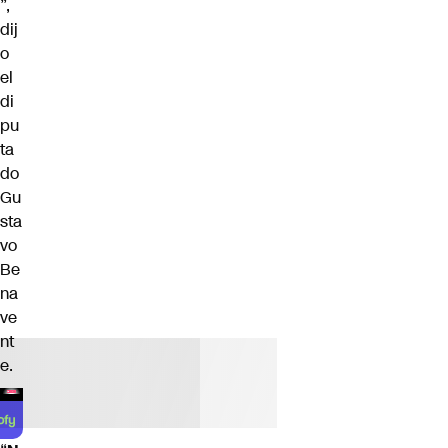
”,
dij
o
el
di
pu
ta
do
Gu
sta
vo
Be
na
ve
nt
e.