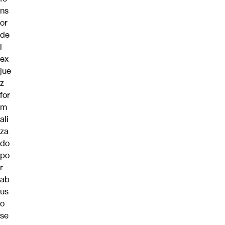
ns
or
de
l
ex
jue
z
for
m
ali
za
do
po
r
ab
us
o
se