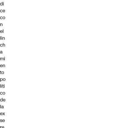
di
ce
co
n
el
lin
ch
a
mi
en
to
po
líti
co
de
la
ex
se
re