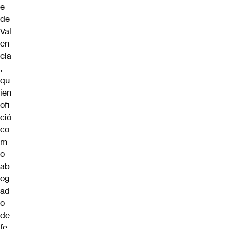
e
de
Val
en
cia
,
qu
ien
ofi
ció
co
m
o
ab
og
ad
o
de
fe