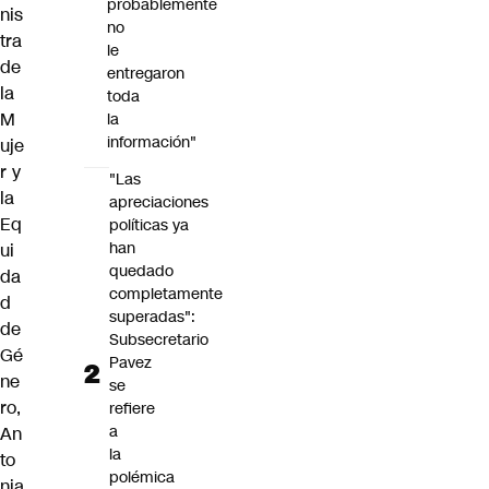
probablemente
nis
no
tra
le
de
entregaron
la
toda
M
la
información"
uje
r y
"Las
la
apreciaciones
Eq
políticas ya
han
ui
quedado
da
completamente
d
superadas":
de
Subsecretario
Gé
Pavez
ne
se
ro,
refiere
a
An
la
to
polémica
nia