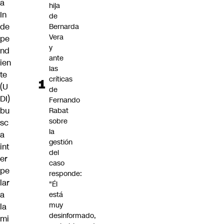
a
hija
In
de
de
Bernarda
Vera
pe
y
nd
ante
ien
las
te
críticas
(U
de
DI)
Fernando
bu
Rabat
sobre
sc
la
a
gestión
int
del
er
caso
pe
responde:
lar
"Él
a
está
muy
la
desinformado,
mi