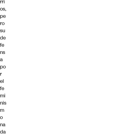
rrí
os,
pe
ro
su
de
fe
ns
a
po
r
el
fe
mi
nis
m
o
na
da