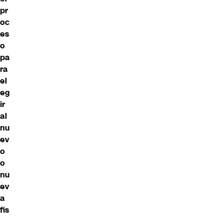
pr
oc
es
o
pa
ra
el
eg
ir
al
nu
ev
o
o
nu
ev
a
fis