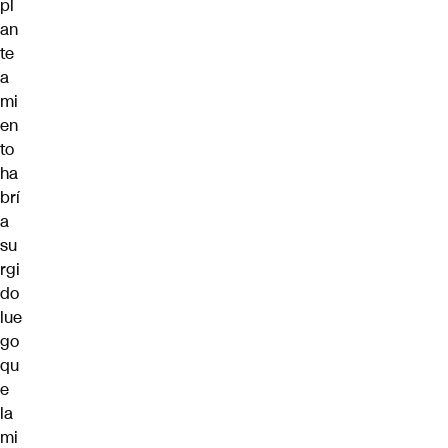
pl
an
te
a
mi
en
to
ha
brí
a
su
rgi
do
lue
go
qu
e
la
mi