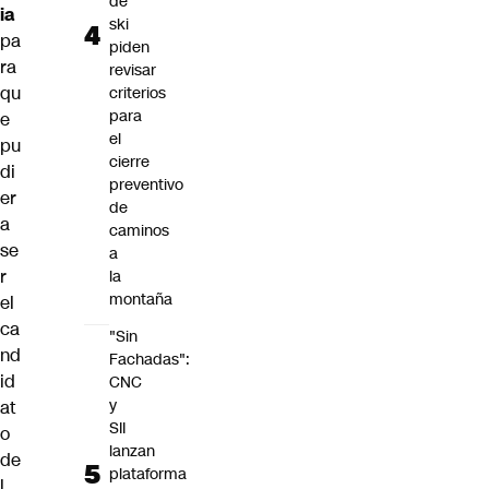
de
ia
ski
pa
piden
ra
revisar
qu
criterios
para
e
el
pu
cierre
di
preventivo
er
de
a
caminos
se
a
r
la
montaña
el
ca
"Sin
nd
Fachadas":
id
CNC
y
at
SII
o
lanzan
de
plataforma
l