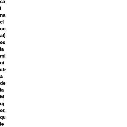
ca
l
na
ci
on
al)
es
la
mi
ni
str
a
de
la
M
uj
er,
qu
ie