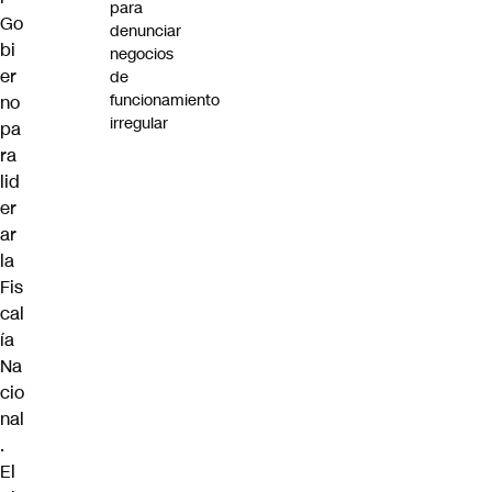
para
Go
denunciar
bi
negocios
er
de
funcionamiento
no
irregular
pa
ra
lid
er
ar
la
Fis
cal
ía
Na
cio
nal
.
El