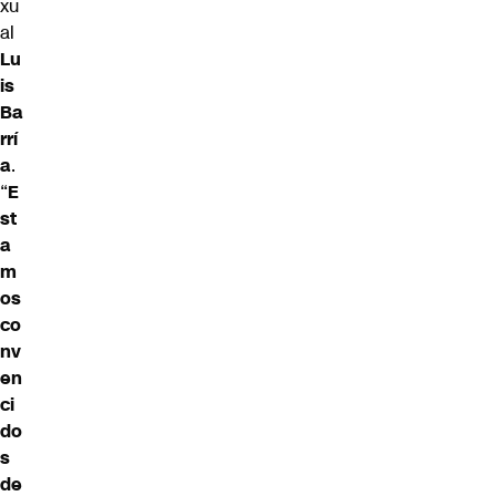
xu
al
Lu
is
Ba
rrí
a
.
“
E
st
a
m
os
co
nv
en
ci
do
s
de