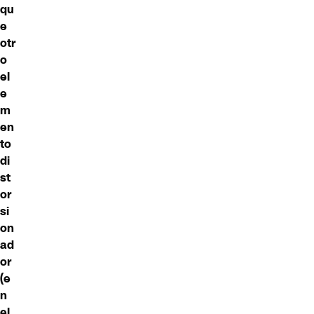
qu
e
otr
o
el
e
m
en
to
di
st
or
si
on
ad
or
(e
n
el