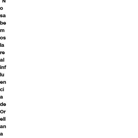
“
N
o
sa
be
m
os
la
re
al
inf
lu
en
ci
a
de
Or
ell
an
a