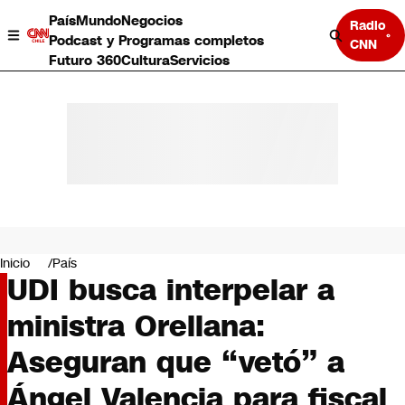
País
Mundo
Negocios
Radio
Podcast y Programas completos
CNN
Futuro 360
Cultura
Servicios
País
Mundo
Negocios
Inicio
País
UDI busca interpelar a
Deportes
Programas completos
ministra Orellana:
Cultura
Servicios
Aseguran que “vetó” a
Bits
CNN Data
Ángel Valencia para fiscal
CNN tiempo