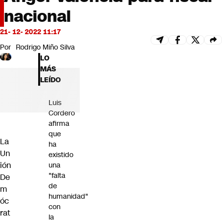
Futuro 360
nacional
Opinión
21- 12- 2022 11:17
Por
Rodrigo Miño Silva
LO
MÁS
LEÍDO
Luis
Cordero
afirma
que
La
ha
Un
existido
ión
una
"falta
De
de
m
humanidad"
óc
con
rat
la