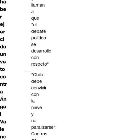
ha
llaman
be
a
r
que
ej
"el
debate
er
político
ci
se
do
desarrolle
un
con
ve
respeto"
to
"Chile
co
debe
ntr
convivir
a
con
Án
la
ge
nieve
l
y
no
Va
paralizarse":
le
Centros
nc