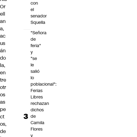
con
Or
el
ell
senador
an
Squella
a
,
"Señora
ac
de
us
feria"
án
y
do
"se
le
la,
salió
en
lo
tre
poblacional":
otr
Ferias
os
Libres
as
rechazan
pe
dichos
de
ct
Camila
os,
Flores
de
y