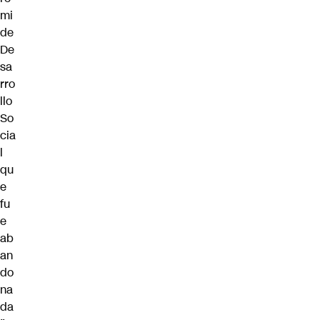
mi
de
De
sa
rro
llo
So
cia
l
qu
e
fu
e
ab
an
do
na
da