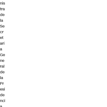
nis
tra
de
la
Se
cr
et
arí
a
Ge
ne
ral
de
la
Pr
esi
de
nci
a,