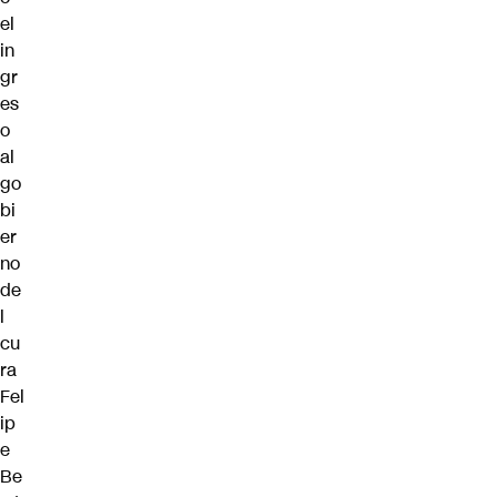
el
in
gr
es
o
al
go
bi
er
no
de
l
cu
ra
Fel
ip
e
Be