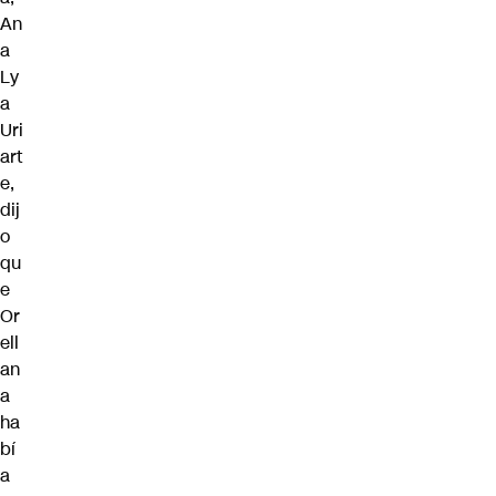
An
a
Ly
a
Uri
art
e
,
dij
o
qu
e
Or
ell
an
a
ha
bí
a