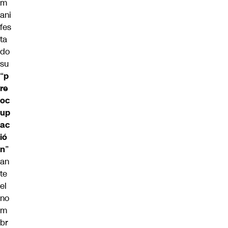
m
ani
fes
ta
do
su
“
p
re
oc
up
ac
ió
n
”
an
te
el
no
m
br