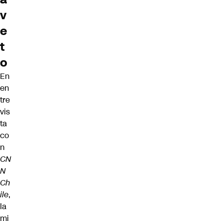
v
e
t
o
En
en
tre
vis
ta
co
n
CN
N
Ch
ile
,
la
mi