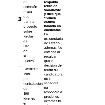
de
respalda
retiro de
comisión
Vodanovic
mixta
y dice que
que
"nunca
tramita
estuvo
basado en
proyecto
encuestas"
sobre
La
Reglas
exsecretaria
de
de Estado
Uso
además fue
de
enfática al
la
recalcar
Fuerza
que la
decisión de
Biministro
retirar su
Mas
candidatura
por
de la
senadora
contratación
no
de
respondió a
196
presiones
jóvenes
externas ni
en