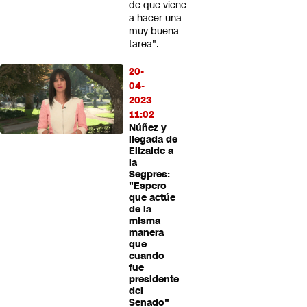
de que viene
a hacer una
muy buena
tarea".
20-
04-
2023
11:02
Núñez y
llegada de
Elizalde a
la
Segpres:
"Espero
que actúe
de la
misma
manera
que
cuando
fue
presidente
del
Senado"