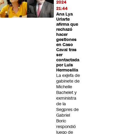
2024
21:44
Ana Lya
Uriarte
afirma que
rechazó
hacer
gestiones
en Caso
Caval tras
ser
contactada
por Luis
Hermosilla
La exjefa de
gabinete de
Michelle
Bachelet y
exministra
de la
Segpres de
Gabriel
Boric
respondió
luego de