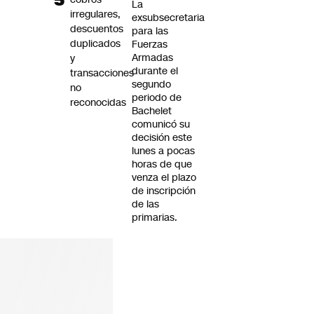
La
irregulares,
exsubsecretaria
descuentos
para las
duplicados
Fuerzas
Armadas
y
durante el
transacciones
segundo
no
periodo de
reconocidas
Bachelet
comunicó su
decisión este
lunes a pocas
horas de que
venza el plazo
de inscripción
de las
primarias.