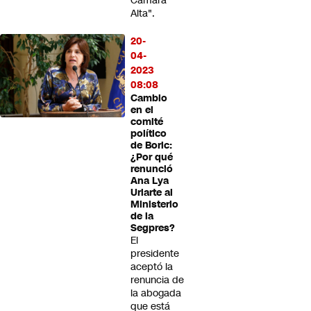
Cámara
Alta".
20-
04-
2023
08:08
Cambio
en el
comité
político
de Boric:
¿Por qué
renunció
Ana Lya
Uriarte al
Ministerio
de la
Segpres?
El
presidente
aceptó la
renuncia de
la abogada
que está