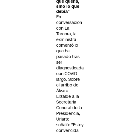
que quería,
sino lo que
debía"
En
conversación
con La
Tercera, la
exministra
comentó lo
que ha
pasado tras
ser
diagnosticada
con COVID
largo. Sobre
el arribo de
Álvaro
Elizalde a la
Secretaría
General de la
Presidencia,
Uriarte
señaló: "Estoy
convencida