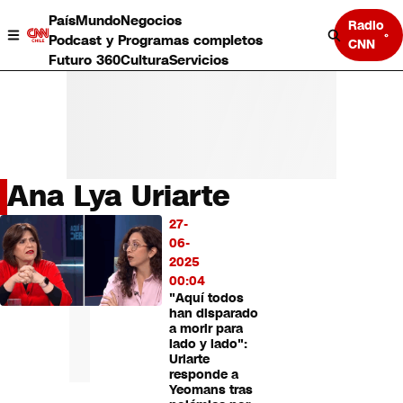
País
Mundo
Negocios
Radio
Podcast y Programas completos
CNN
Futuro 360
Cultura
Servicios
Ana Lya Uriarte
País
27-
LO
Mundo
06-
MÁS
Negocios
2025
LEÍDO
Deportes
00:04
"Aquí todos
Programas completos
han disparado
Cultura
a morir para
Servicios
lado y lado":
Bits
Uriarte
responde a
CNN Data
Yeomans tras
CNN tiempo