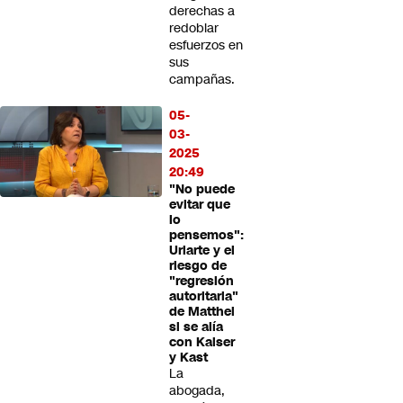
derechas a
redoblar
esfuerzos en
sus
campañas.
05-
03-
2025
20:49
"No puede
evitar que
lo
pensemos":
Uriarte y el
riesgo de
"regresión
autoritaria"
de Matthei
si se alía
con Kaiser
y Kast
La
abogada,