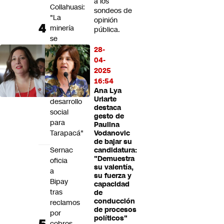
a los
Collahuasi:
sondeos de
"La
opinión
minería
pública.
se
transforma
28-
en
04-
un
2025
motor
16:54
de
Ana Lya
Uriarte
desarrollo
destaca
social
gesto de
para
Paulina
Tarapacá"
Vodanovic
de bajar su
Sernac
candidatura:
"Demuestra
oficia
su valentía,
a
su fuerza y
Bipay
capacidad
tras
de
conducción
reclamos
de procesos
por
políticos"
cobros