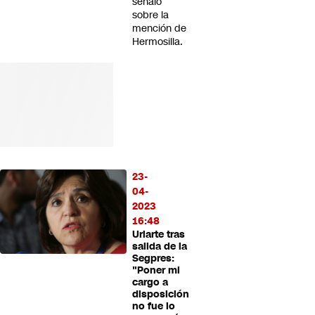
señaló
sobre la
mención de
Hermosilla.
23-
04-
2023
16:48
Uriarte tras
salida de la
Segpres:
"Poner mi
cargo a
disposición
no fue lo