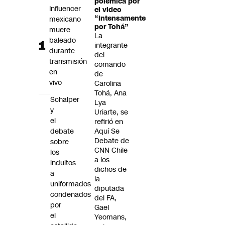
polémica por
Futuro 360
Influencer
el video
“Intensamente
mexicano
Opinión
por Tohá”
muere
La
baleado
integrante
durante
del
transmisión
comando
en
de
vivo
Carolina
Tohá, Ana
Schalper
Lya
y
Uriarte, se
el
refirió en
debate
Aquí Se
Debate de
sobre
CNN Chile
los
a los
indultos
dichos de
a
la
uniformados
diputada
condenados
del FA,
por
Gael
el
Yeomans,