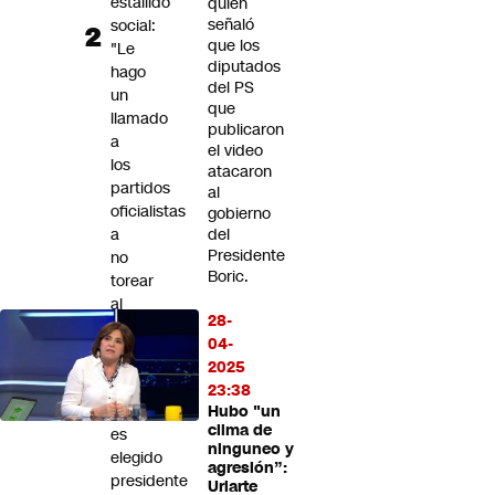
estallido
quien
señaló
social:
que los
"Le
diputados
hago
del PS
un
que
llamado
publicaron
a
el video
los
atacaron
partidos
al
oficialistas
gobierno
a
del
Presidente
no
Boric.
torear
al
28-
Presidente
04-
Kast"
2025
Karim
23:38
Bianchi
Hubo "un
clima de
es
ninguneo y
elegido
agresión”:
presidente
Uriarte