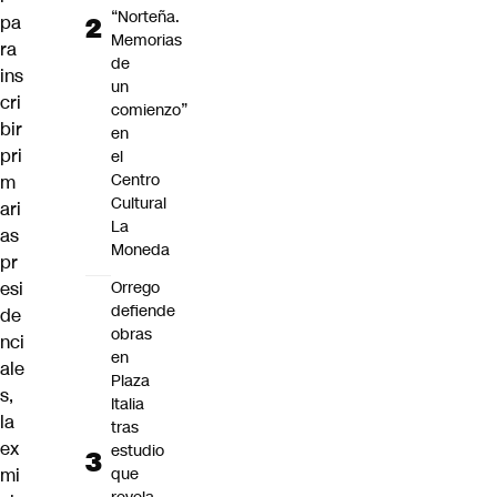
“Norteña.
pa
Memorias
ra
de
ins
un
cri
comienzo”
bir
en
pri
el
Centro
m
Cultural
ari
La
as
Moneda
pr
esi
Orrego
defiende
de
obras
nci
en
ale
Plaza
s,
Italia
la
tras
ex
estudio
mi
que