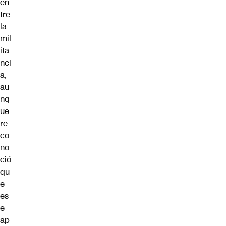
en
tre
la
mil
ita
nci
a,
au
nq
ue
re
co
no
ció
qu
e
es
e
ap