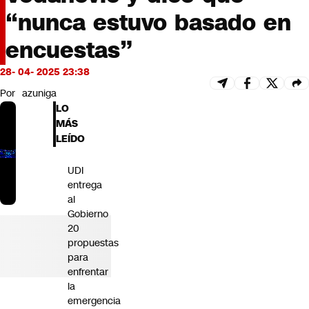
Futuro 360
“nunca estuvo basado en
Opinión
encuestas”
28- 04- 2025 23:38
Por
azuniga
LO
MÁS
LEÍDO
UDI
entrega
al
Gobierno
20
propuestas
para
enfrentar
la
emergencia