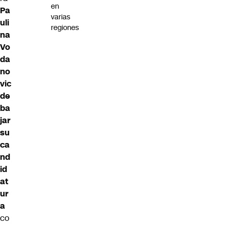
en
Pa
varias
uli
regiones
na
Vo
da
no
vic
de
ba
jar
su
ca
nd
id
at
ur
a
co