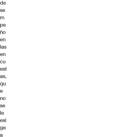
de
se
m
pe
ño
en
las
en
cu
est
as,
qu
e
no
se
le
exi
ge
a