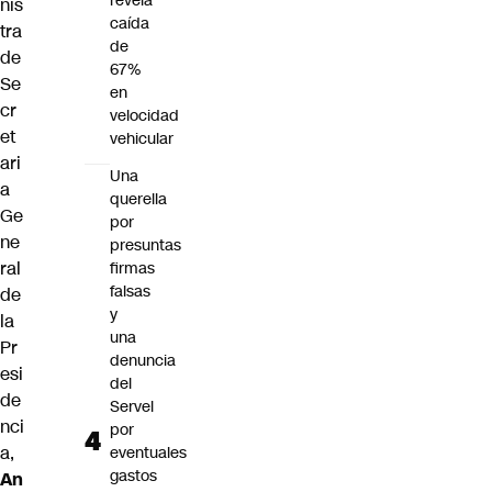
revela
nis
caída
tra
de
de
67%
Se
en
cr
velocidad
et
vehicular
ari
Una
a
querella
Ge
por
ne
presuntas
ral
firmas
falsas
de
y
la
una
Pr
denuncia
esi
del
de
Servel
nci
por
a,
eventuales
gastos
An