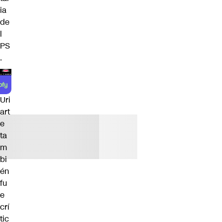
ia
de
l
PS
.
Uri
art
e
ta
m
bi
én
fu
e
crí
tic