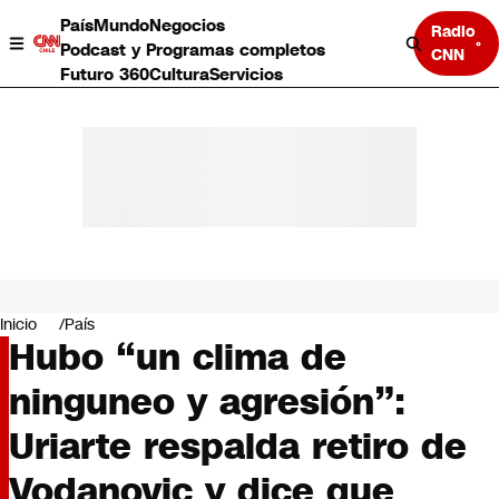
País
Mundo
Negocios
Radio
Podcast y Programas completos
CNN
Futuro 360
Cultura
Servicios
País
Mundo
Negocios
Inicio
País
Hubo “un clima de
Deportes
Programas completos
ninguneo y agresión”:
Cultura
Servicios
Uriarte respalda retiro de
Bits
CNN Data
Vodanovic y dice que
CNN tiempo