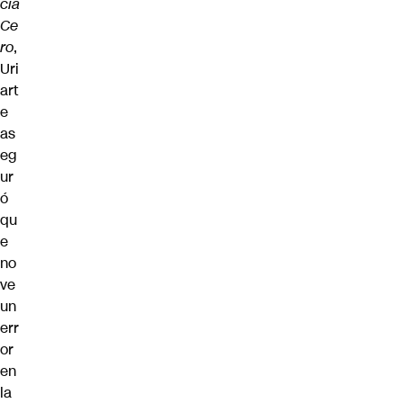
cia
Ce
ro
,
Uri
art
e
as
eg
ur
ó
qu
e
no
ve
un
err
or
en
la