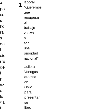
laboral:
A
“Queremos
po
que
ca
recuperar
s
el
ho
trabajo
ra
vuelva
s
a
ser
de
una
l
prioridad
cie
nacional”
rre
Julieta
de
Venegas
l
aterriza
pl
en
az
Chile
o
para
le
presentar
ga
su
libro
l