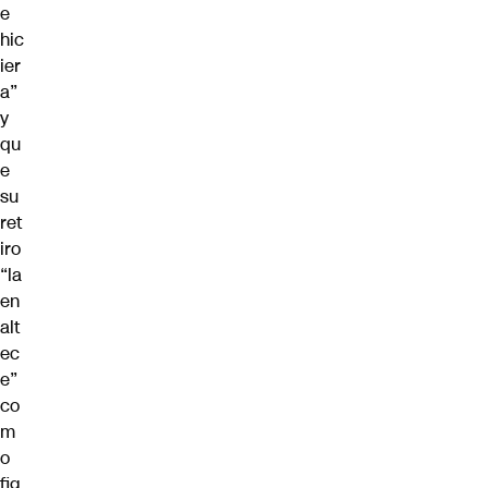
e
hic
ier
a”
y
qu
e
su
ret
iro
“la
en
alt
ec
e”
co
m
o
fig