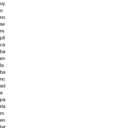
oy
o
no
se
re
pli
ca
ba
en
la
ba
nc
ad
a
pa
rla
m
en
tar