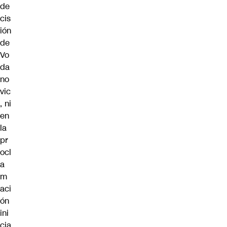
de
cis
ión
de
Vo
da
no
vic
, ni
en
la
pr
ocl
a
m
aci
ón
ini
cia