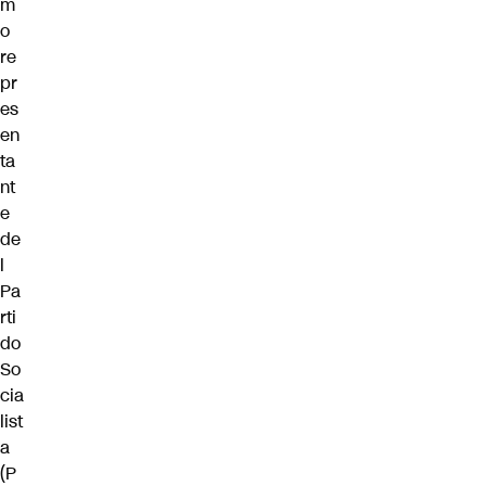
m
o
re
pr
es
en
ta
nt
e
de
l
Pa
rti
do
So
cia
list
a
(P