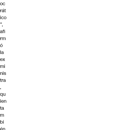
oc
rát
ico
”,
afi
rm
ó
la
ex
mi
nis
tra
,
qu
ien
ta
m
bi
én