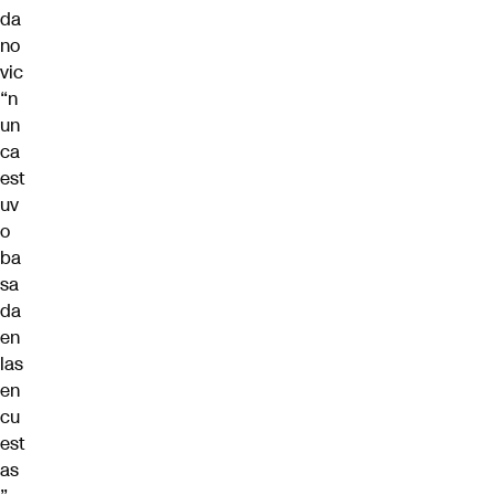
da
no
vic
“n
un
ca
est
uv
o
ba
sa
da
en
las
en
cu
est
as