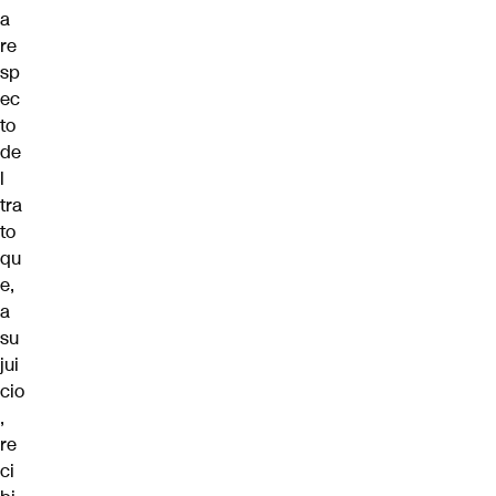
a
re
sp
ec
to
de
l
tra
to
qu
e,
a
su
jui
cio
,
re
ci