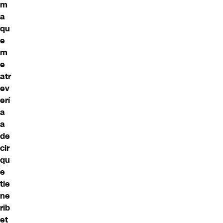
m
a
qu
e
m
e
atr
ev
erí
a
a
de
cir
qu
e
tie
ne
rib
et