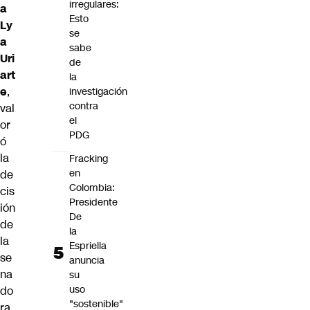
irregulares:
a
Esto
Ly
se
a
sabe
Uri
de
art
la
e
,
investigación
contra
val
el
or
PDG
ó
la
Fracking
en
de
Colombia:
cis
Presidente
ión
De
de
la
la
Espriella
se
anuncia
na
su
uso
do
"sostenible"
ra