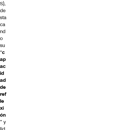
S),
de
sta
ca
nd
o
su
“
c
ap
ac
id
ad
de
ref
le
xi
ón
” y
lid