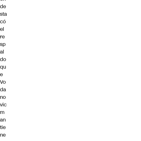
de
sta
có
el
re
sp
al
do
qu
e
Vo
da
no
vic
m
an
tie
ne