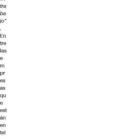
tra
ba
jo”
.
En
tre
las
e
m
pr
es
as
qu
e
est
án
en
tel