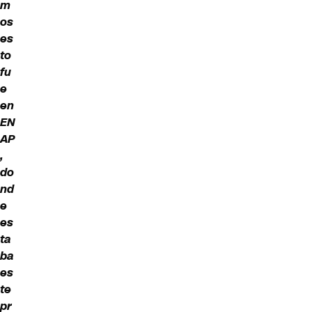
m
os
es
to
fu
e
en
EN
AP
,
do
nd
e
es
ta
ba
es
te
pr