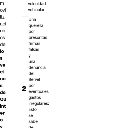
m
velocidad
ovi
vehicular
liz
Una
aci
querella
on
por
es
presuntas
firmas
de
falsas
lo
y
s
una
ve
denuncia
ci
del
no
Servel
s
por
eventuales
de
gastos
Qu
irregulares:
int
Esto
er
se
o
sabe
y
de