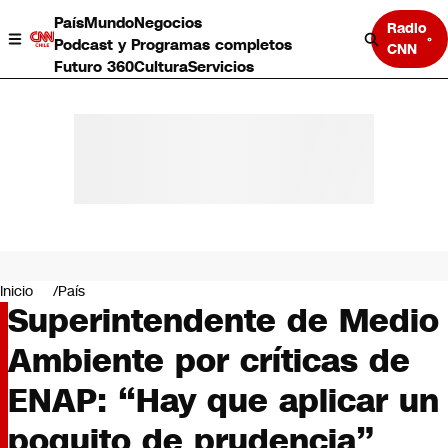
País
Mundo
Negocios
Radio
Podcast y Programas completos
CNN
Futuro 360
Cultura
Servicios
País
Mundo
Negocios
Inicio
País
Superintendente de Medio
Deportes
Programas completos
Ambiente por críticas de
Cultura
Servicios
ENAP: “Hay que aplicar un
Bits
CNN Data
poquito de prudencia”
CNN tiempo