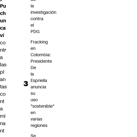
Pu
la
investigación
ch
contra
un
el
ca
PDG
ví
Fracking
co
en
ntr
Colombia:
a
Presidente
las
De
pl
la
an
Espriella
tas
anuncia
su
co
uso
nt
"sostenible"
a
en
mi
varias
na
regiones
nt
Se