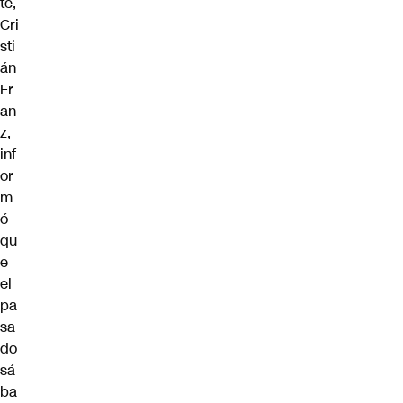
te,
Cri
sti
án
Fr
an
z,
inf
or
m
ó
qu
e
el
pa
sa
do
sá
ba