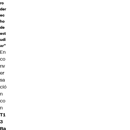
ro
der
ec
ho
de
est
udi
ar”
En
co
nv
er
sa
ció
n
co
n
T1
3
Ra