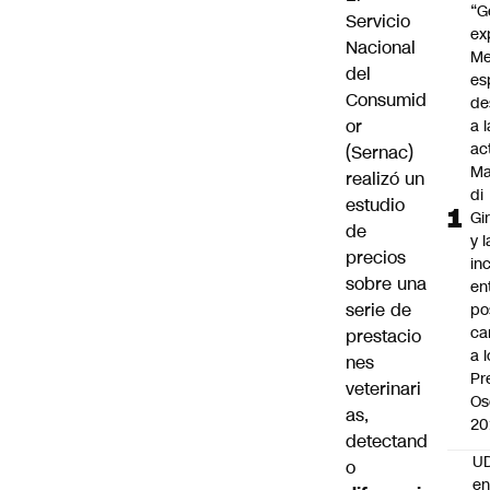
“G
Servicio
ex
Nacional
Me
del
es
Consumid
de
or
a l
ac
(Sernac)
Ma
realizó un
di
estudio
Gi
de
y l
precios
in
sobre una
en
serie de
po
ca
prestacio
a 
nes
Pr
veterinari
Os
as,
20
detectand
UD
o
en