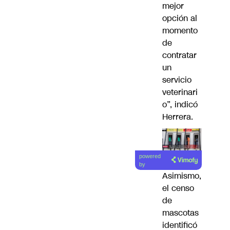
mejor
opción al
momento
de
contratar
un
servicio
veterinari
o”, indicó
Herrera.
Lea el
powered
artículo
by
Asimismo,
el censo
de
mascotas
identificó