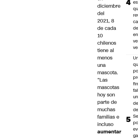
es
diciembre
q
del
re
2021,
8
ca
de cada
d
e
10
ve
chilenos
ve
tiene al
menos
U
qu
una
po
mascota
.
pr
“Las
fi
mascotas
fa
hoy son
u
parte de
de
muchas
de
Se
familias e
po
incluso
ev
aumentar
ga