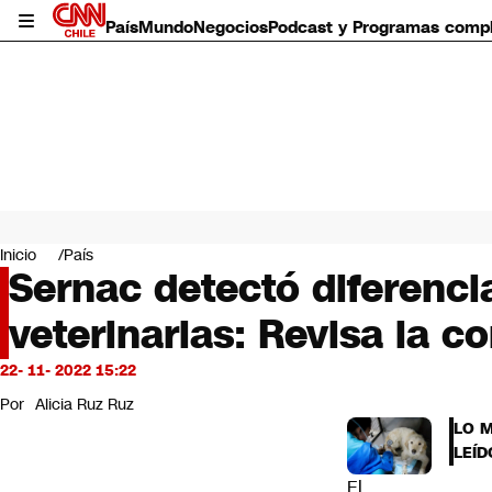
País
Mundo
Negocios
Podcast y Programas comp
País
Mundo
Inicio
País
Negocios
Sernac detectó diferenci
Deportes
veterinarias: Revisa la 
Programas completos
Cultura
Servicios
22- 11- 2022 15:22
Bits
Por
Alicia Ruz Ruz
CNN Data
LO 
CNN tiempo
LEÍD
Futuro 360
El
Opinión