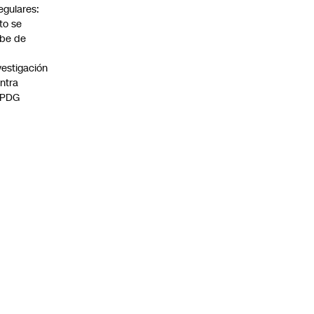
regulares:
to se
be de
vestigación
ntra
 PDG