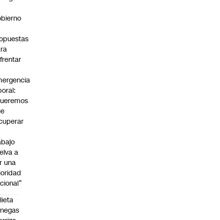
bierno
0
opuestas
ra
frentar
ergencia
boral:
Queremos
ue
cuperar
abajo
elva a
r una
ioridad
cional”
lieta
enegas