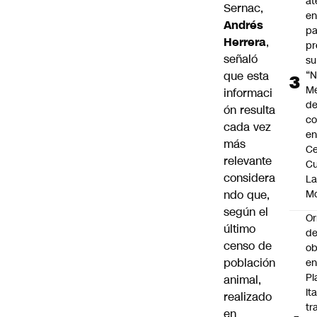
at
Sernac,
en
Andrés
pa
Herrera
,
pr
señaló
su
que esta
“N
M
informaci
de
ón resulta
co
cada vez
en
más
Ce
relevante
Cu
considera
L
ndo que,
M
según el
Or
último
de
censo de
ob
población
e
Pl
animal,
Ita
realizado
tr
en