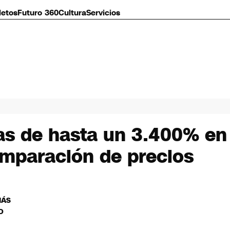
letos
Futuro 360
Cultura
Servicios
as de hasta un 3.400% en
comparación de precios
MÁS
O