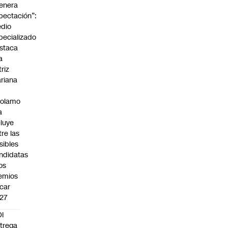
enera
pectación”:
dio
pecializado
staca
a
triz
riana
rolamo
a
cluye
tre las
sibles
ndidatas
los
emios
car
27
I
trega