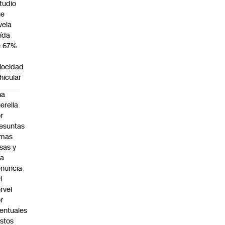
tudio
ue
vela
ída
e 67%
n
locidad
hicular
na
erella
r
esuntas
rmas
lsas y
na
nuncia
l
rvel
r
entuales
stos