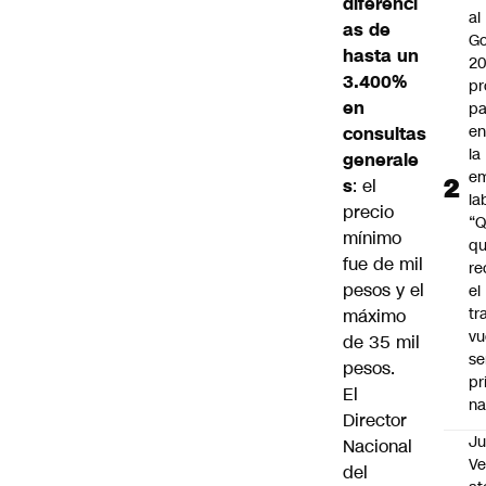
diferenci
al
as de
Go
hasta un
2
3.400%
pr
en
pa
en
consultas
la
generale
em
s
: el
la
precio
“
mínimo
q
fue de mil
re
pesos y el
el
tr
máximo
vu
de 35 mil
se
pesos.
pr
El
na
Director
Ju
Nacional
V
del