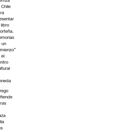
erriza
 Chile
ra
esentar
 libro
orteña.
emorias
 un
mienzo”
 el
ntro
ltural
a
oneda
rego
fiende
ras
n
aza
lia
as