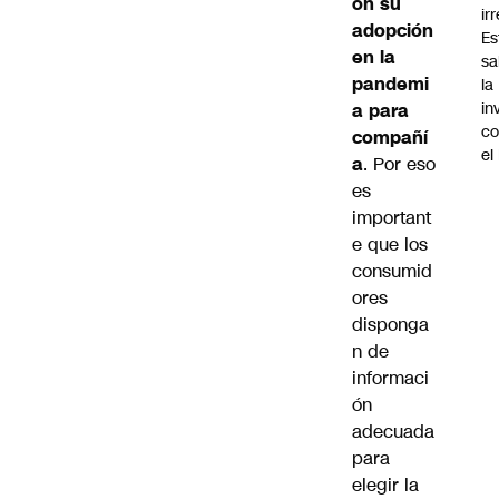
on su
ir
adopción
Es
en la
sa
pandemi
la
in
a para
co
compañí
el
a
. Por eso
es
important
e que los
consumid
ores
disponga
n de
informaci
ón
adecuada
para
elegir la