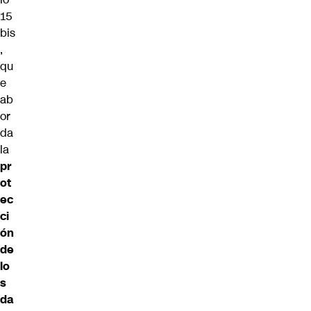
15
bis
,
qu
e
ab
or
da
la
pr
ot
ec
ci
ón
de
lo
s
da