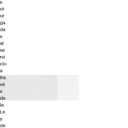
s
ot
or
ga
da
s
al
se
rvi
cio
a
tra
vé
s
de
la
Le
y
de