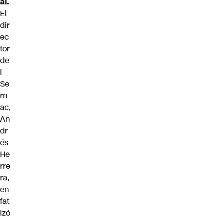
al.
El
dir
ec
tor
de
l
Se
rn
ac,
An
dr
és
He
rre
ra
,
en
fat
izó