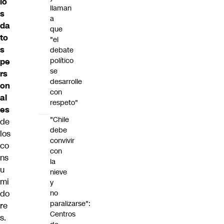
lo
llaman
s
a
da
que
to
"el
s
debate
político
pe
se
rs
desarrolle
on
con
al
respeto"
es
"Chile
de
debe
los
convivir
co
con
ns
la
u
nieve
mi
y
do
no
paralizarse":
re
Centros
s.