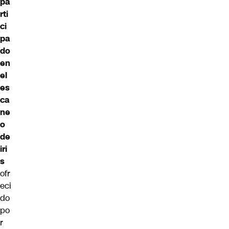
pa
rti
ci
pa
do
en
el
es
ca
ne
o
de
iri
s
ofr
eci
do
po
r