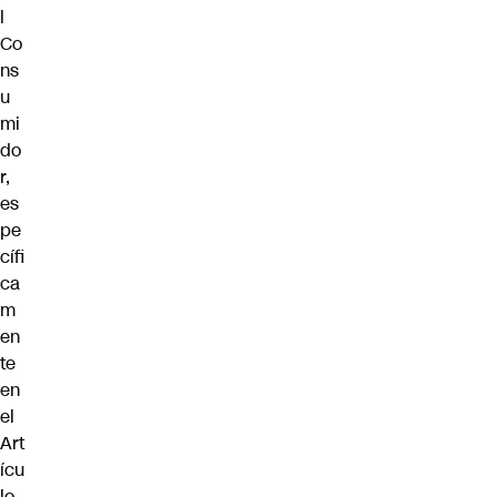
l
Co
ns
u
mi
do
r
,
es
pe
cífi
ca
m
en
te
en
el
Art
ícu
lo