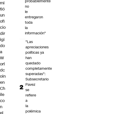
probablemente
mi
no
tió
le
un
entregaron
ofi
toda
cio
la
dir
información"
igi
"Las
do
apreciaciones
a
políticas ya
W
han
quedado
orl
completamente
dc
superadas":
oin
Subsecretario
en
Pavez
Ch
se
ile
refiere
co
a
la
n
polémica
el