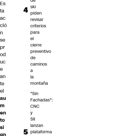
de
Es
ski
ta
piden
ac
revisar
ció
criterios
n
para
el
se
cierre
pr
preventivo
od
de
uc
caminos
e
a
an
la
te
montaña
el
"Sin
au
Fachadas":
m
CNC
en
y
SII
to
lanzan
si
plataforma
gn