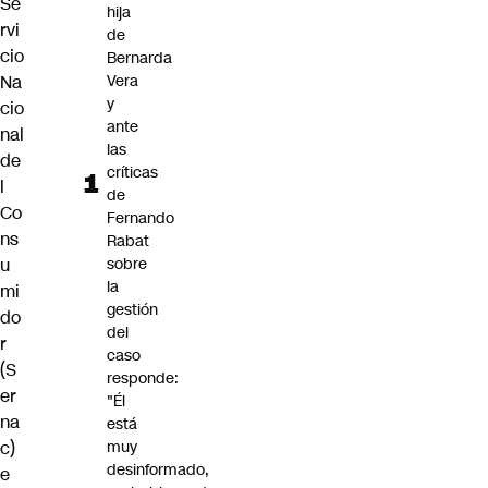
Se
hija
rvi
de
cio
Bernarda
Na
Vera
y
cio
ante
nal
las
de
críticas
l
de
Co
Fernando
ns
Rabat
u
sobre
la
mi
gestión
do
del
r
caso
(S
responde:
er
"Él
na
está
c)
muy
desinformado,
e