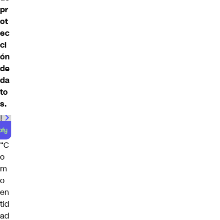
pr
ot
ec
ci
ón
de
da
to
s.
“C
o
m
o
en
tid
ad