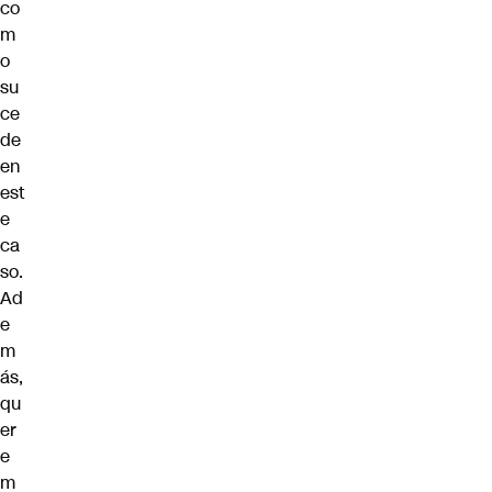
co
m
o
su
ce
de
en
est
e
ca
so.
Ad
e
m
ás,
qu
er
e
m