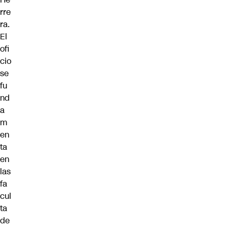
rre
ra.
El
ofi
cio
se
fu
nd
a
m
en
ta
en
las
fa
cul
ta
de