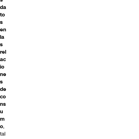
da
to
s
en
la
s
rel
ac
io
ne
s
de
co
ns
u
m
o
,
tal