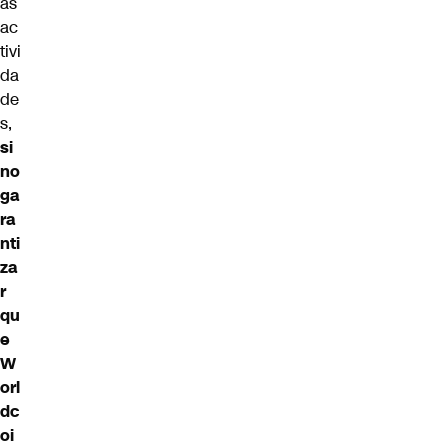
as
ac
tivi
da
de
s,
si
no
ga
ra
nti
za
r
qu
e
W
orl
dc
oi