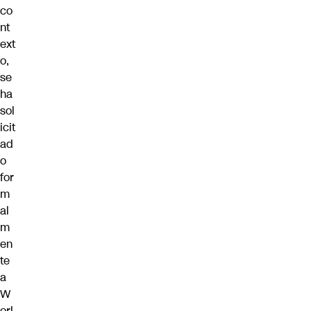
co
nt
ext
o,
se
ha
sol
icit
ad
o
for
m
al
m
en
te
a
W
orl