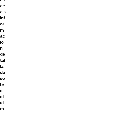
dc
oin
inf
or
m
ac
ió
n
de
tal
la
da
so
br
e
el
al
m