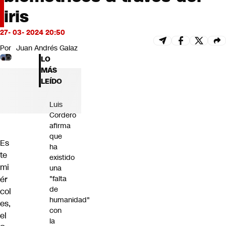
Futuro 360
iris
Opinión
27- 03- 2024 20:50
Por
Juan Andrés Galaz
LO
MÁS
LEÍDO
Luis
Cordero
afirma
que
Es
ha
te
existido
mi
una
ér
"falta
de
col
humanidad"
es,
con
el
la