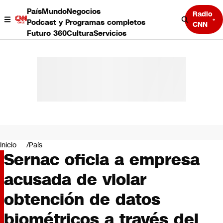
País
Mundo
Negocios
Radio
Podcast y Programas completos
CNN
Futuro 360
Cultura
Servicios
País
Mundo
Negocios
Inicio
País
Sernac oficia a empresa
Deportes
Programas completos
acusada de violar
Cultura
Servicios
obtención de datos
Bits
CNN Data
biométricos a través del
CNN tiempo