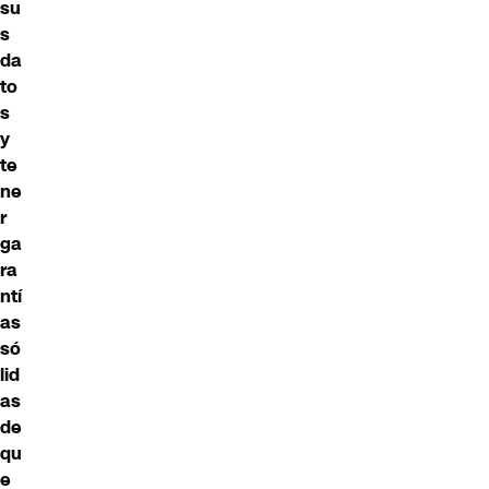
su
s
da
to
s
y
te
ne
r
ga
ra
ntí
as
só
lid
as
de
qu
e