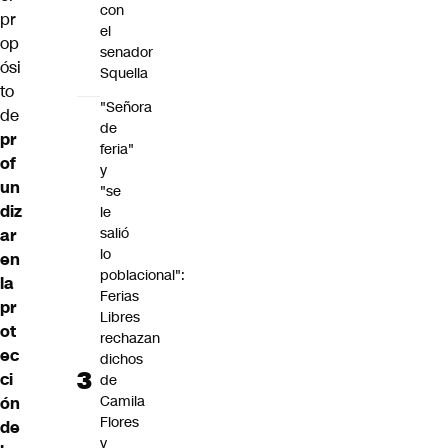
con
pr
el
op
senador
ósi
Squella
to
"Señora
de
de
pr
feria"
of
y
un
"se
diz
le
salió
ar
lo
en
poblacional":
la
Ferias
pr
Libres
ot
rechazan
ec
dichos
ci
de
Camila
ón
Flores
de
y