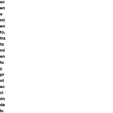
ac
en
a
mi
en
to,
tra
ta
mi
en
to
y
pr
ot
ec
ci
ón
de
lo