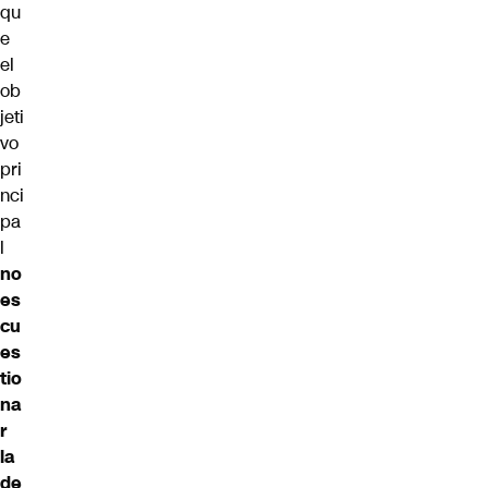
qu
e
el
ob
jeti
vo
pri
nci
pa
l
no
es
cu
es
tio
na
r
la
de