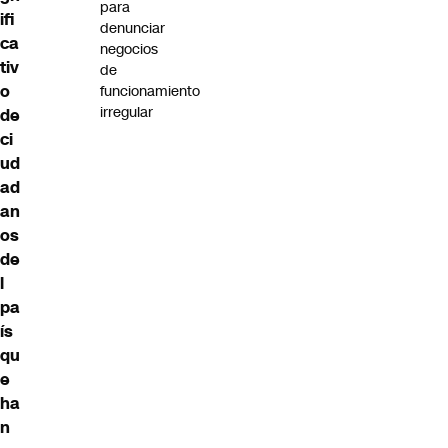
para
ifi
denunciar
ca
negocios
tiv
de
o
funcionamiento
irregular
de
ci
ud
ad
an
os
de
l
pa
ís
qu
e
ha
n