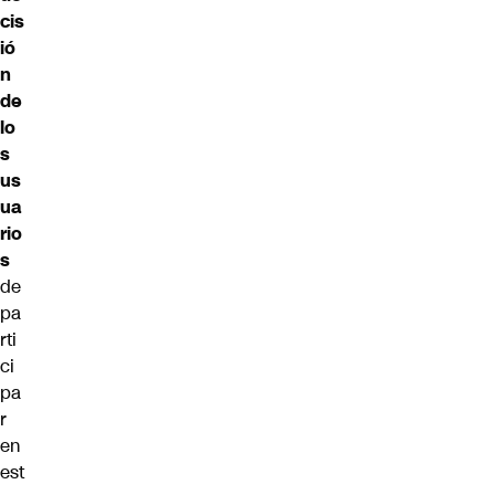
cis
ió
n
de
lo
s
us
ua
rio
s
de
pa
rti
ci
pa
r
en
est