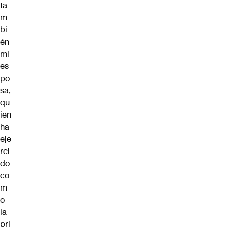
ta
m
bi
én
mi
es
po
sa,
qu
ien
ha
eje
rci
do
co
m
o
la
pri