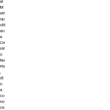
al
M
etr
op
olit
an
a
Ce
ntr
o
No
rte
,
di
o
a
co
no
ce