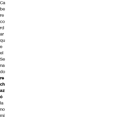
Ca
be
re
co
rd
ar
qu
e
el
Se
na
do
re
ch
az
ó
la
no
mi