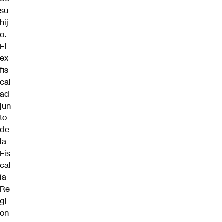
su
hij
o.
El
ex
fis
cal
ad
jun
to
de
la
Fis
cal
ía
Re
gi
on