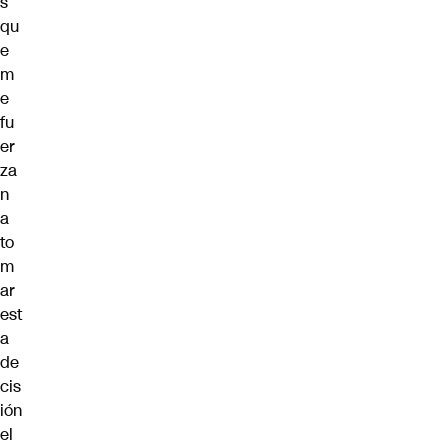
s
qu
e
m
e
fu
er
za
n
a
to
m
ar
est
a
de
cis
ión
el