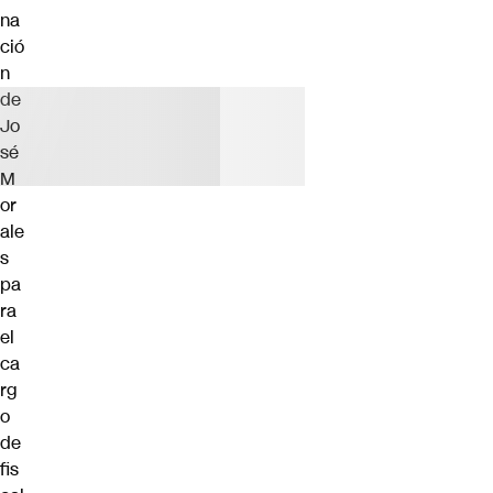
na
ció
n
de
Jo
sé
M
or
ale
s
pa
ra
el
ca
rg
o
de
fis