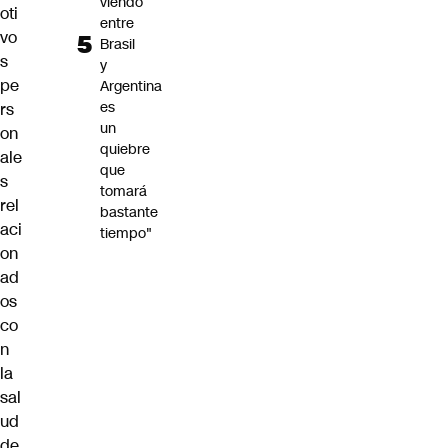
viendo
oti
entre
vo
Brasil
s
y
pe
Argentina
es
rs
un
on
quiebre
ale
que
s
tomará
rel
bastante
aci
tiempo"
on
ad
os
co
n
la
sal
ud
de