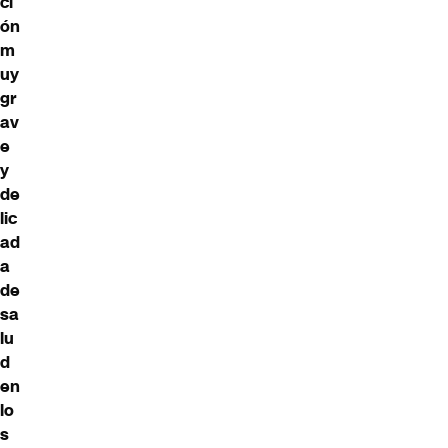
ci
ón
m
uy
gr
av
e
y
de
lic
ad
a
de
sa
lu
d
en
lo
s