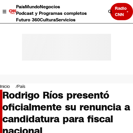
País
Mundo
Negocios
Radio
Podcast y Programas completos
CNN
Futuro 360
Cultura
Servicios
País
Mundo
Negocios
Inicio
País
Rodrigo Ríos presentó
Deportes
Programas completos
oficialmente su renuncia a
Cultura
Servicios
candidatura para fiscal
Bits
CNN Data
nacional
CNN tiempo