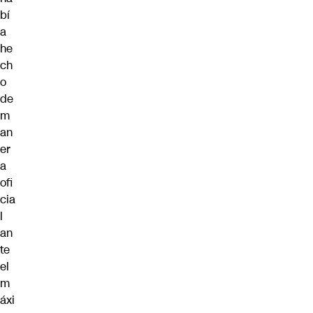
bí
a
he
ch
o
de
m
an
er
a
ofi
cia
l
an
te
el
m
áxi