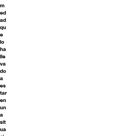
m
ed
ad
qu
e
lo
ha
lle
va
do
a
es
tar
en
un
a
sit
ua