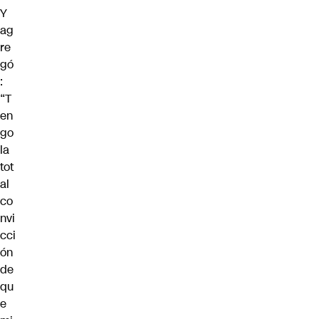
Y
ag
re
gó
:
“T
en
go
la
tot
al
co
nvi
cci
ón
de
qu
e