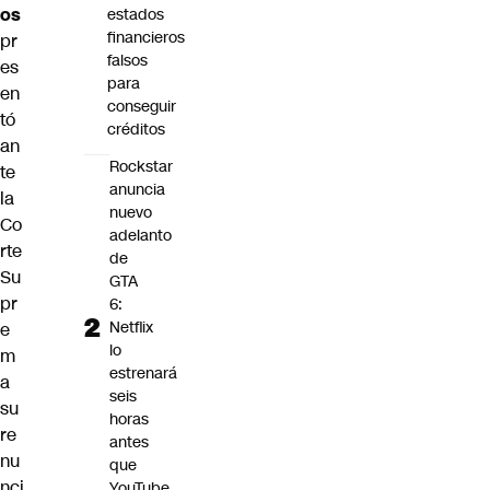
os
estados
financieros
pr
falsos
es
para
en
conseguir
tó
créditos
an
Rockstar
te
anuncia
la
nuevo
Co
adelanto
rte
de
Su
GTA
pr
6:
Netflix
e
lo
m
estrenará
a
seis
su
horas
re
antes
nu
que
nci
YouTube