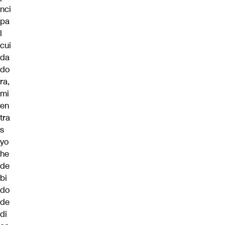
nci
pa
l
cui
da
do
ra,
mi
en
tra
s
yo
he
de
bi
do
de
di