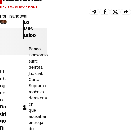
Futuro 360
01- 12- 2022 16:40
Opinión
Por
lsandoval
LO
MÁS
LEÍDO
Banco
Consorcio
sufre
derrota
El
judicial:
ab
Corte
og
Suprema
rechaza
ad
demanda
o
en
Ro
que
dri
acusaban
go
entrega
Rí
de