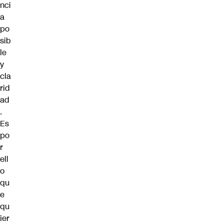
nci
a
po
sib
le
y
cla
rid
ad
.
Es
po
r
ell
o
qu
e
qu
ier