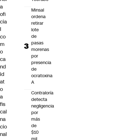
a
Minsal
ofi
ordena
cia
retirar
l
lote
de
co
pasas
m
morenas
o
por
ca
presencia
nd
de
id
ocratoxina
at
A
o
Contraloría
a
detecta
fis
negligencia
cal
por
na
más
de
cio
$10
nal
mil