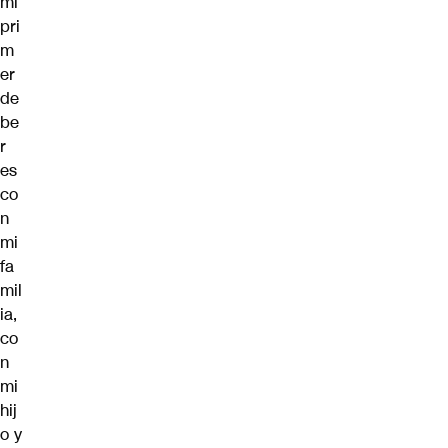
mi
pri
m
er
de
be
r
es
co
n
mi
fa
mil
ia,
co
n
mi
hij
o y