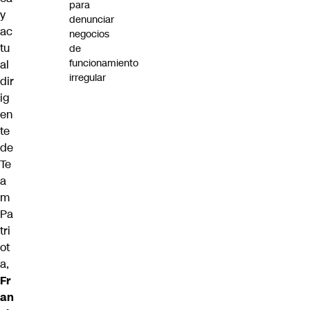
para
y
denunciar
ac
negocios
tu
de
funcionamiento
al
irregular
dir
ig
en
te
de
Te
a
m
Pa
tri
ot
a,
Fr
an