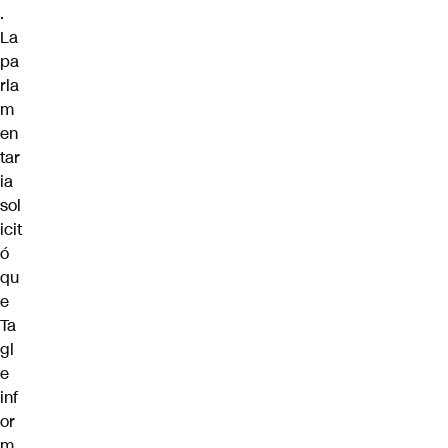
.
La
pa
rla
m
en
tar
ia
sol
icit
ó
qu
e
Ta
gl
e
inf
or
m