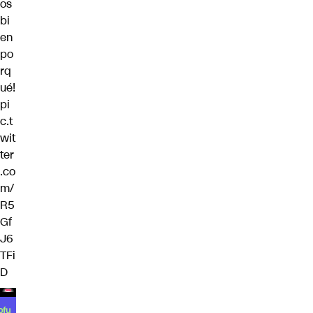
os
bi
en
po
rq
ué!
pi
c.t
wit
ter
.co
m/
R5
Gf
J6
TFi
D