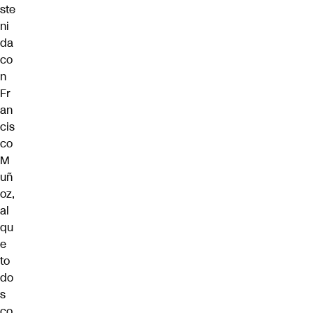
ste
ni
da
co
n
Fr
an
cis
co
M
uñ
oz,
al
qu
e
to
do
s
co