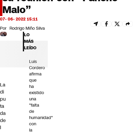
Futuro 360
Malo”
Opinión
07- 06- 2022 15:11
Por
Rodrigo Miño Silva
LO
MÁS
LEÍDO
Luis
Cordero
afirma
que
La
ha
di
existido
pu
una
"falta
ta
de
da
humanidad"
de
con
l
la