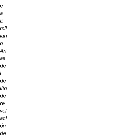
e
a
E
mil
ian
o
Ari
as
de
l
de
lito
de
re
vel
aci
ón
de