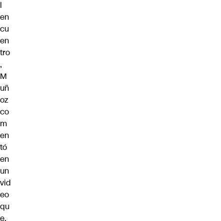
l
en
cu
en
tro
,
M
uñ
oz
co
m
en
tó
en
un
vid
eo
qu
e,