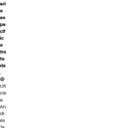
eri
a
es
pe
cíf
ic
a
tra
ta
da
.
🔴
Ofi
cie
a
An
dr
és
Ta