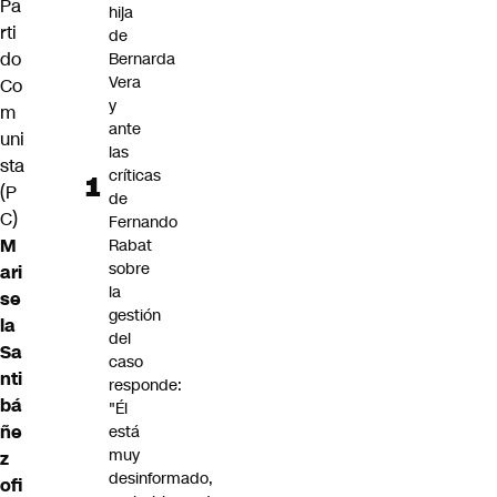
Pa
hija
rti
de
do
Bernarda
Vera
Co
y
m
ante
uni
las
sta
críticas
(P
de
C)
Fernando
M
Rabat
sobre
ari
la
se
gestión
la
del
Sa
caso
nti
responde:
bá
"Él
ñe
está
muy
z
desinformado,
ofi