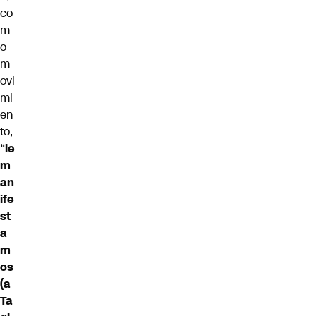
co
m
o
m
ovi
mi
en
to,
“
le
m
an
ife
st
a
m
os
(a
Ta