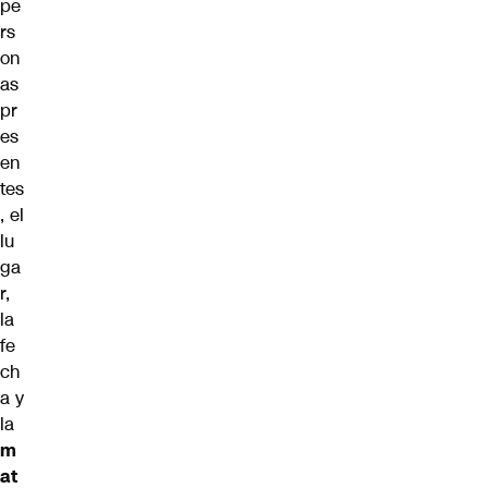
pe
rs
on
as
pr
es
en
tes
, el
lu
ga
r,
la
fe
ch
a y
la
m
at