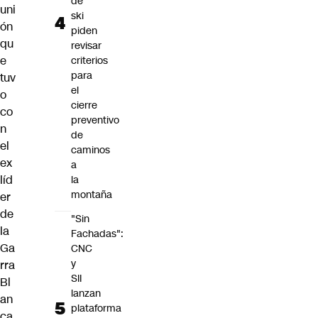
de
uni
ski
ón
piden
qu
revisar
e
criterios
para
tuv
el
o
cierre
co
preventivo
n
de
el
caminos
ex
a
líd
la
montaña
er
de
"Sin
la
Fachadas":
Ga
CNC
y
rra
SII
Bl
lanzan
an
plataforma
ca