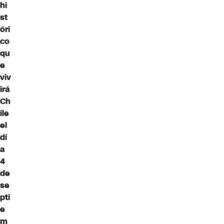
hi
st
óri
co
qu
e
viv
irá
Ch
ile
el
dí
a
4
de
se
pti
e
m