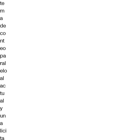
te
m
a
de
co
nt
eo
pa
ral
elo
al
ac
tu
al
y
un
a
lici
ta