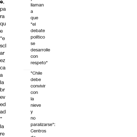
e
,
llaman
pa
a
ra
que
qu
"el
debate
e
político
“e
se
scl
desarrolle
ar
con
ez
respeto"
ca
"Chile
a
debe
la
convivir
br
con
ev
la
ed
nieve
ad
y
no
”
paralizarse":
la
Centros
re