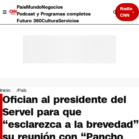
País
Mundo
Negocios
Radio
Podcast y Programas completos
CNN
Futuro 360
Cultura
Servicios
País
Mundo
Negocios
Inicio
País
Ofician al presidente del
Deportes
Programas completos
Servel para que
Cultura
Servicios
“esclarezca a la brevedad”
Bits
CNN Data
su reunión con “Pancho
CNN tiempo