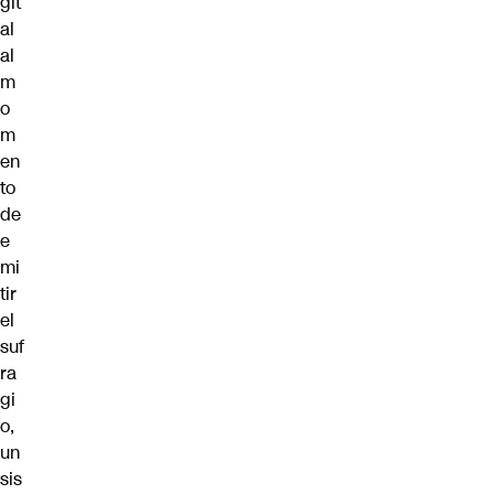
git
al
al
m
o
m
en
to
de
e
mi
tir
el
suf
ra
gi
o,
un
sis