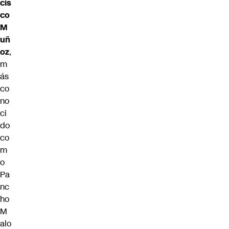
cis
co
M
uñ
oz
,
m
ás
co
no
ci
do
co
m
o
Pa
nc
ho
M
alo