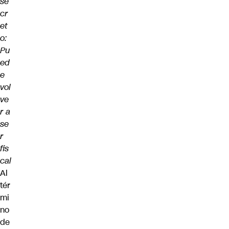
se
cr
et
o:
Pu
ed
e
vol
ve
r a
se
r
fis
cal
Al
tér
mi
no
de