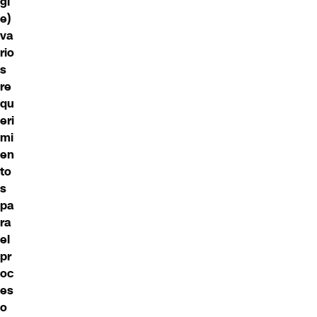
gl
e)
va
rio
s
re
qu
eri
mi
en
to
s
pa
ra
el
pr
oc
es
o