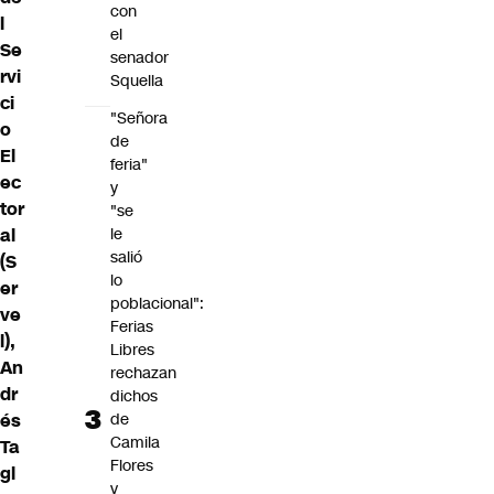
con
l
el
Se
senador
rvi
Squella
ci
"Señora
o
de
El
feria"
ec
y
tor
"se
le
al
salió
(S
lo
er
poblacional":
ve
Ferias
l),
Libres
An
rechazan
dr
dichos
de
és
Camila
Ta
Flores
gl
y