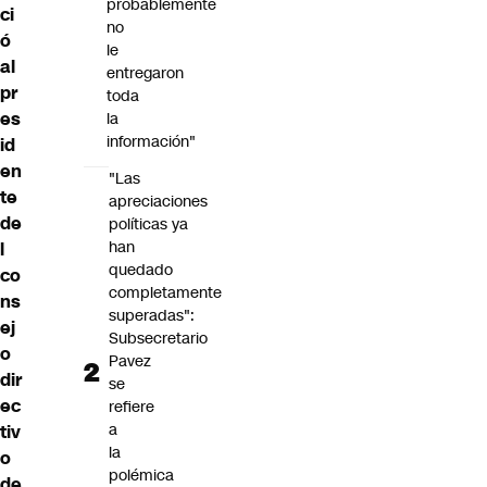
probablemente
ci
no
ó
le
al
entregaron
pr
toda
es
la
información"
id
en
"Las
te
apreciaciones
de
políticas ya
han
l
quedado
co
completamente
ns
superadas":
ej
Subsecretario
o
Pavez
dir
se
ec
refiere
a
tiv
la
o
polémica
de