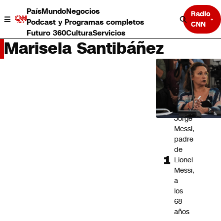
País
Mundo
Negocios
Radio
Podcast y Programas completos
CNN
Futuro 360
Cultura
Servicios
Marisela Santibáñez
LO
MÁS
LEÍDO
Muere
Jorge
País
Messi,
Mundo
padre
Negocios
de
Deportes
Lionel
Programas completos
Messi,
Cultura
a
Servicios
los
Bits
68
CNN Data
años
CNN tiempo