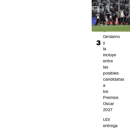
destaca
a
la
actriz
Mariana
di
Girolamo
y
la
incluye
entre
las
posibles
candidatas
a
los
Premios
Oscar
2027
UDI
entrega