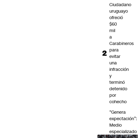
Ciudadano
Futuro 360
uruguayo
Opinión
ofreció
$60
mil
a
Carabineros
para
evitar
una
infracción
y
terminó
detenido
por
cohecho
“Genera
expectación”:
Medio
especializado