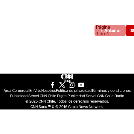
Página
Anterior
S
1 de 4
Área Comercial
En Vivo
Nosotros
Política de privacidad
Términos y condiciones
Publicidad Servel CNN Chile Digital
Publicidad Servel CNN Chile Radio
© 2025 CNN Chile. Todos los derechos reservados.
CNN Sans ™ & © 2016 Cable News Network.