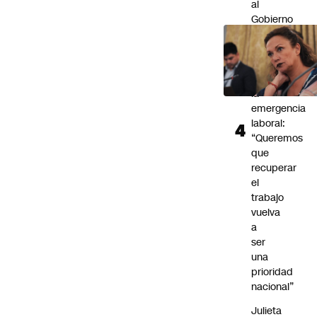
al
Gobierno
20
propuestas
para
enfrentar
la
emergencia
laboral:
“Queremos
que
recuperar
el
trabajo
vuelva
a
ser
una
prioridad
nacional”
Julieta