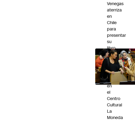
Venegas
aterriza
en
Chile
para
presentar
su
libro
“Norteña.
Memorias
de
un
comienzo”
en
el
Centro
Cultural
La
Moneda