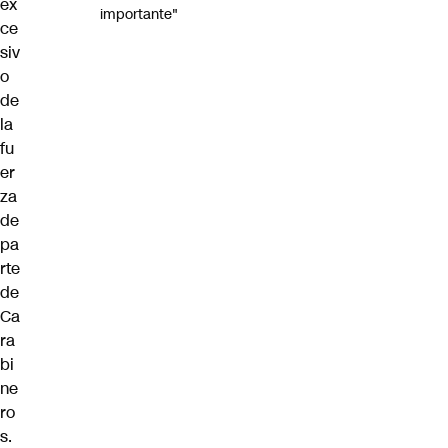
ex
importante"
ce
siv
o
de
la
fu
er
za
de
pa
rte
de
Ca
ra
bi
ne
ro
s.