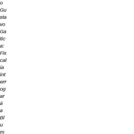
o
Gu
sta
vo
Ga
tic
a:
Fis
cal
ía
int
err
og
ar
á
a
Bl
u
m