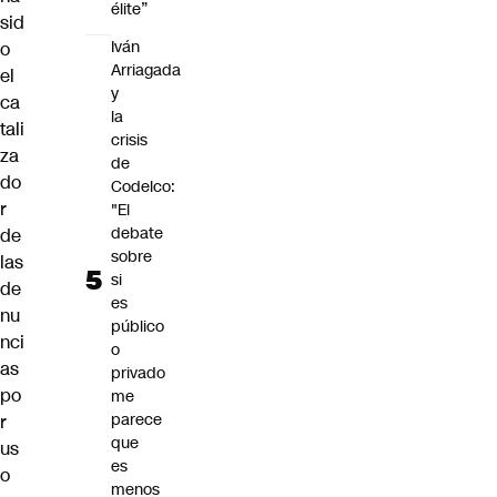
élite”
sid
Iván
o
Arriagada
el
y
ca
la
tali
crisis
za
de
do
Codelco:
r
"El
debate
de
sobre
las
si
de
es
nu
público
nci
o
as
privado
po
me
parece
r
que
us
es
o
menos