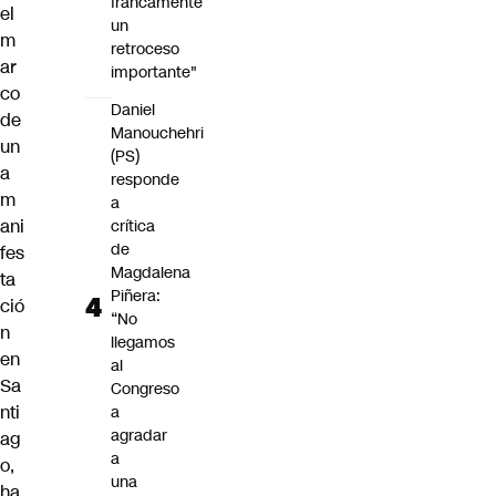
francamente
el
un
m
retroceso
ar
importante"
co
Daniel
de
Manouchehri
un
(PS)
a
responde
m
a
ani
crítica
de
fes
Magdalena
ta
Piñera:
ció
“No
n
llegamos
en
al
Sa
Congreso
nti
a
agradar
ag
a
o,
una
ha