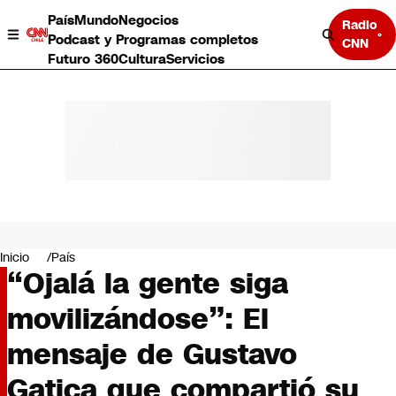
País
Mundo
Negocios
Radio
Podcast y Programas completos
CNN
Futuro 360
Cultura
Servicios
País
Mundo
Negocios
Inicio
País
“Ojalá la gente siga
Deportes
Programas completos
movilizándose”: El
Cultura
Servicios
mensaje de Gustavo
Bits
CNN Data
Gatica que compartió su
CNN tiempo