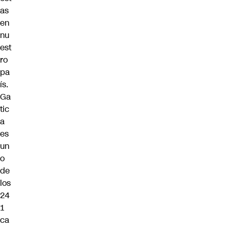
as
en
nu
est
ro
pa
ís.
Ga
tic
a
es
un
o
de
los
24
1
ca