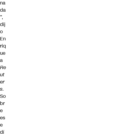
na
da
”,
dij
o
En
riq
ue
a
Re
ut
er
s
.
So
br
e
es
e
dí