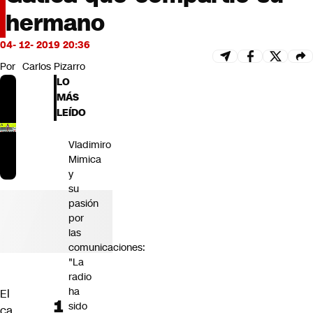
Futuro 360
hermano
Opinión
04- 12- 2019 20:36
Por
Carlos Pizarro
LO
MÁS
LEÍDO
Vladimiro
Mimica
y
su
pasión
por
las
comunicaciones:
"La
radio
ha
El
sido
ca