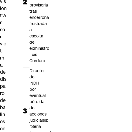
vis
provisoria
ión
tras
tra
encerrona
s
frustrada
se
a
escolta
r
del
víc
exministro
ti
Luis
m
Cordero
a
Director
de
del
dis
INDH
pa
por
ro
eventual
de
pérdida
ba
de
lin
acciones
judiciales:
es
"Sería
en