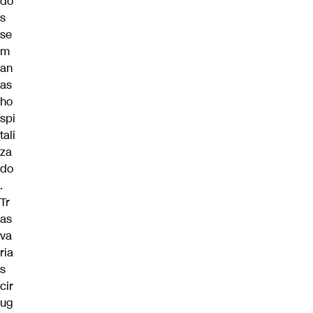
do
s
se
m
an
as
ho
spi
tali
za
do
.
Tr
as
va
ria
s
cir
ug