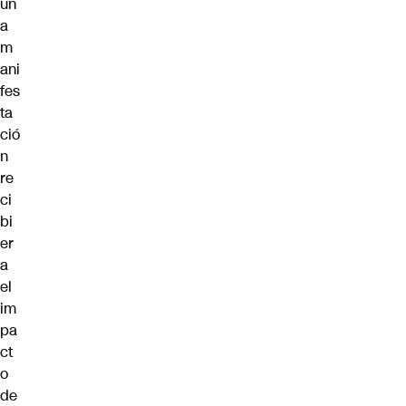
un
a
m
ani
fes
ta
ció
n
re
ci
bi
er
a
el
im
pa
ct
o
de