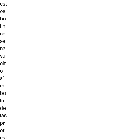
est
os
ba
lin
es
se
ha
vu
elt
o
sí
m
bo
lo
de
las
pr
ot
est