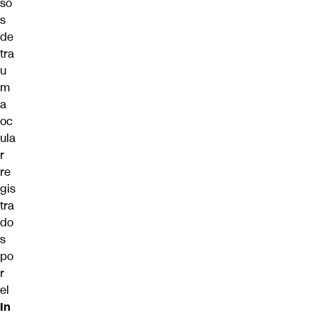
so
s
de
tra
u
m
a
oc
ula
r
re
gis
tra
do
s
po
r
el
In