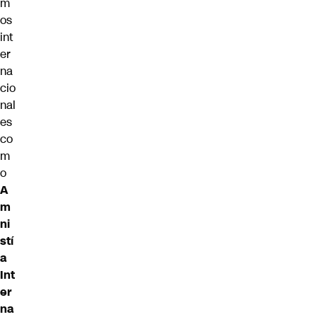
m
os
int
er
na
cio
nal
es
co
m
o
A
m
ni
stí
a
Int
er
na