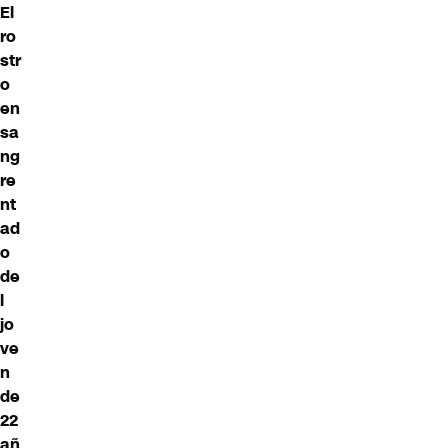
El
ro
str
o
en
sa
ng
re
nt
ad
o
de
l
jo
ve
n
de
22
añ