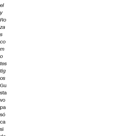
el
y
Ro
za
s
co
m
o
tes
tig
os
Gu
sta
vo
pa
só
ca
si