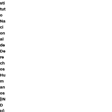
sti
tut
o
Na
ci
on
al
de
De
re
ch
os
Hu
m
an
os
(IN
D
H)