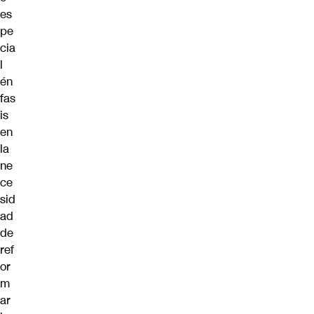
es
pe
cia
l
én
fas
is
en
la
ne
ce
sid
ad
de
ref
or
m
ar