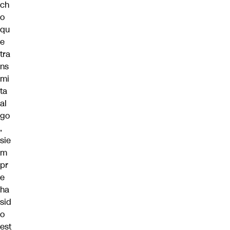
ch
o
qu
e
tra
ns
mi
ta
al
go
,
sie
m
pr
e
ha
sid
o
est