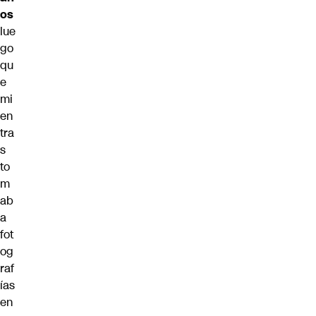
os
lue
go
qu
e
mi
en
tra
s
to
m
ab
a
fot
og
raf
ías
en