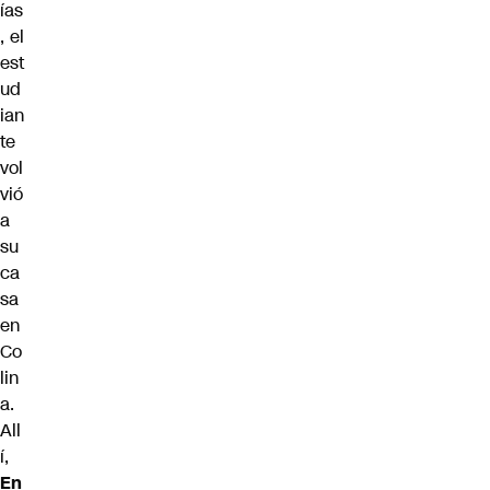
ías
, el
est
ud
ian
te
vol
vió
a
su
ca
sa
en
Co
lin
a.
All
í,
En