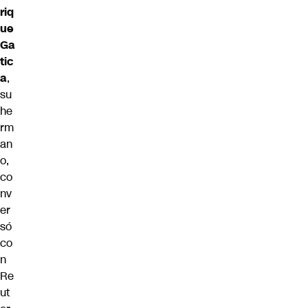
riq
ue
Ga
tic
a
,
su
he
rm
an
o,
co
nv
er
só
co
n
Re
ut