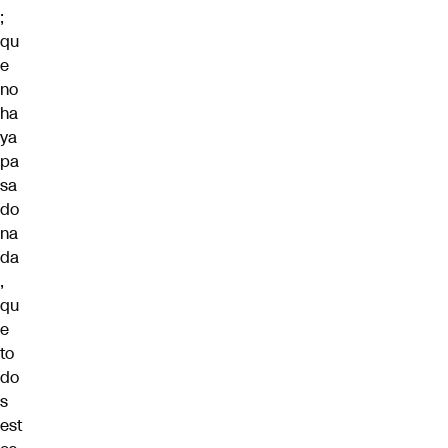
;
qu
e
no
ha
ya
pa
sa
do
na
da
,
qu
e
to
do
s
est