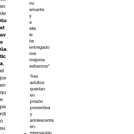
mi
so
amante
de
y
Gu
a
st
ella
av
le
he
o
entregado
Ga
mis
tic
mejores
a
,
esfuerzos"
el
Tres
jov
adultos
en
quedan
qu
en
e
prisión
pe
preventiva
rdi
y
adolescente
ó
en
su
internación