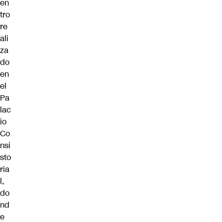
en
tro
re
ali
za
do
en
el
Pa
lac
io
Co
nsi
sto
ria
l,
do
nd
e