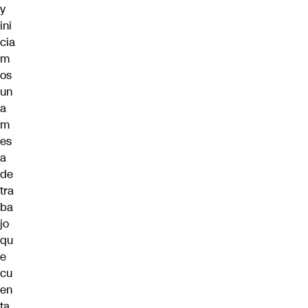
y
ini
cia
m
os
un
a
m
es
a
de
tra
ba
jo
qu
e
cu
en
ta