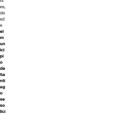
nt
es,
de
sd
e
el
m
un
ici
pi
o
de
Sa
nti
ag
o
se
so
lici