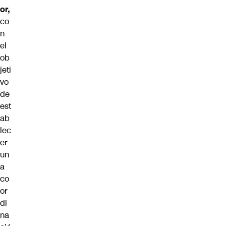
or,
co
n
el
ob
jeti
vo
de
est
ab
lec
er
un
a
co
or
di
na