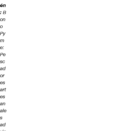
én
:
B
on
o
Py
m
e:
Pe
sc
ad
or
es
art
es
an
ale
s
ad