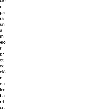
ció
n
pa
ra
un
a
m
ejo
r
pr
ot
ec
ció
n
de
los
ba
rri
os.