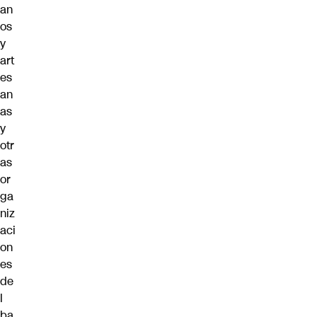
an
os
y
art
es
an
as
y
otr
as
or
ga
niz
aci
on
es
de
l
ba