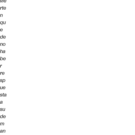
vie
rte
n
qu
e
de
no
ha
be
r
re
sp
ue
sta
a
su
de
m
an