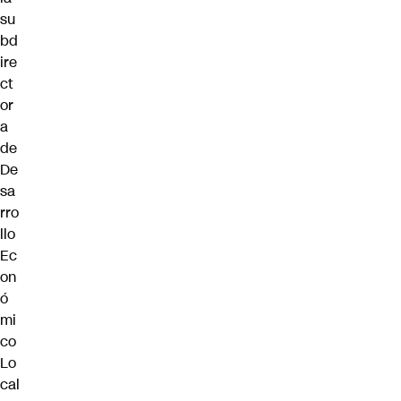
su
bd
ire
ct
or
a
de
De
sa
rro
llo
Ec
on
ó
mi
co
Lo
cal