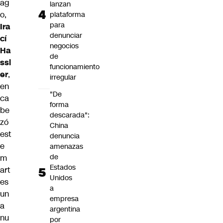
ag
lanzan
o,
plataforma
para
Ira
denunciar
cí
negocios
Ha
de
ssl
funcionamiento
er
,
irregular
en
"De
ca
forma
be
descarada":
zó
China
est
denuncia
e
amenazas
de
m
Estados
art
Unidos
es
a
un
empresa
a
argentina
nu
por