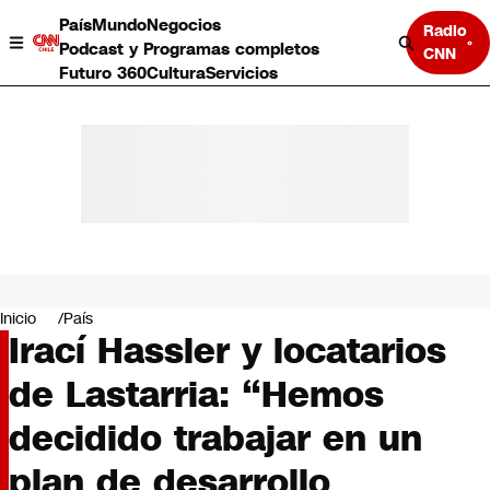
País
Mundo
Negocios
Radio
Podcast y Programas completos
CNN
Futuro 360
Cultura
Servicios
País
Mundo
Negocios
Inicio
País
Irací Hassler y locatarios
Deportes
Programas completos
de Lastarria: “Hemos
Cultura
Servicios
decidido trabajar en un
Bits
CNN Data
plan de desarrollo
CNN tiempo