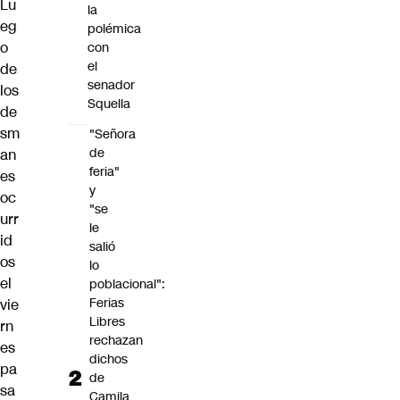
Lu
la
eg
polémica
o
con
el
de
senador
los
Squella
de
sm
"Señora
de
an
feria"
es
y
oc
"se
urr
le
id
salió
os
lo
el
poblacional":
Ferias
vie
Libres
rn
rechazan
es
dichos
pa
de
sa
Camila