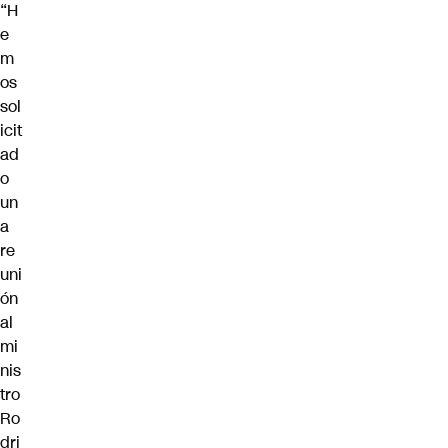
“H
e
m
os
sol
icit
ad
o
un
a
re
uni
ón
al
mi
nis
tro
Ro
dri