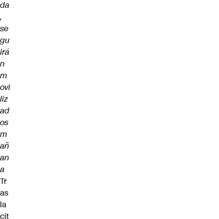
da
,
se
gu
irá
n
m
ovi
liz
ad
os
m
añ
an
a
Tr
as
la
cit