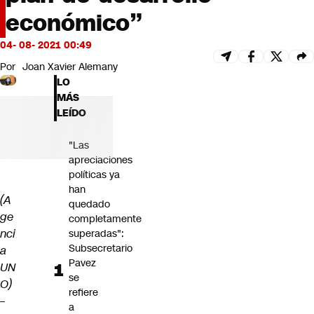
Futuro 360
económico”
Opinión
04- 08- 2021 00:49
Por
Joan Xavier Alemany
LO
MÁS
LEÍDO
"Las
apreciaciones
políticas ya
han
(A
quedado
ge
completamente
nci
superadas":
Subsecretario
a
Pavez
UN
se
O)
refiere
–
a