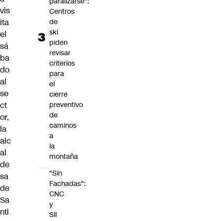
paralizarse":
vis
Centros
de
ita
ski
el
piden
sá
revisar
ba
criterios
do
para
al
el
se
cierre
preventivo
ct
de
or,
caminos
la
a
alc
la
al
montaña
de
"Sin
sa
Fachadas":
de
CNC
Sa
y
nti
SII