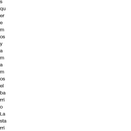
s
qu
er
e
m
os
y
a
m
a
m
os
el
ba
rri
o
La
sta
rri