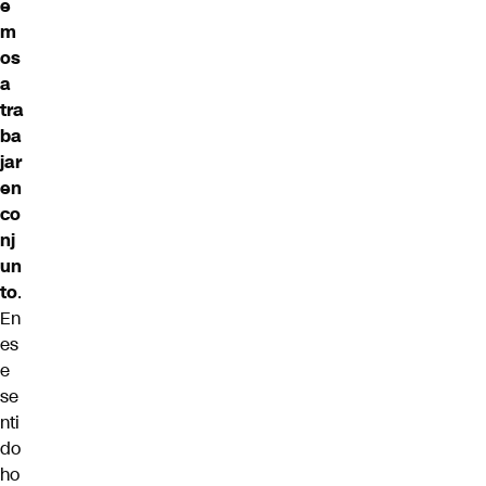
e
m
os
a
tra
ba
jar
en
co
nj
un
to
.
En
es
e
se
nti
do
ho