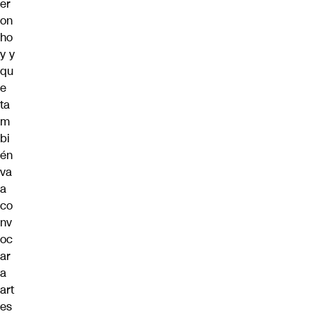
er
on
ho
y y
qu
e
ta
m
bi
én
va
a
co
nv
oc
ar
a
art
es