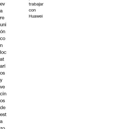
ev
trabajar
con
a
Huawei
re
uni
ón
co
n
loc
at
ari
os
y
ve
cin
os
de
est
a
zo