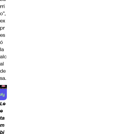
rri
o”,
ex
pr
es
ó
la
alc
al
de
sa.
Le
e
ta
m
bi