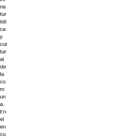
na
tur
ísti
ca
y
cul
tur
al
de
la
co
m
un
a.
En
el
en
cu