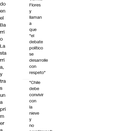
do
Flores
en
y
llaman
el
a
Ba
que
rri
"el
o
debate
La
político
sta
se
rri
desarrolle
con
a,
respeto"
y
tra
"Chile
s
debe
convivir
un
con
a
la
pri
nieve
m
y
er
no
a