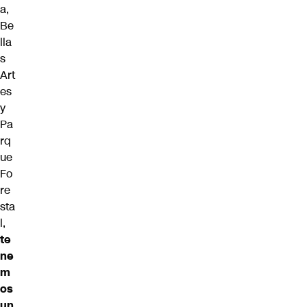
a,
Be
lla
s
Art
es
y
Pa
rq
ue
Fo
re
sta
l,
te
ne
m
os
un