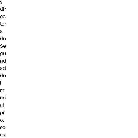
y
dir
ec
tor
a
de
Se
gu
rid
ad
de
l
m
uni
ci
pi
o,
se
est