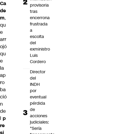
Ca
provisoria
de
tras
m
,
encerrona
frustrada
qu
a
e
escolta
arr
del
ojó
exministro
qu
Luis
e
Cordero
la
Director
ap
del
ro
INDH
ba
por
ció
eventual
pérdida
n
de
de
acciones
l
p
judiciales:
re
"Sería
si