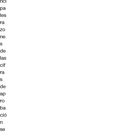
nci
pa
les
ra
zo
ne
s
de
las
cif
ra
s
de
ap
ro
ba
ció
n
se