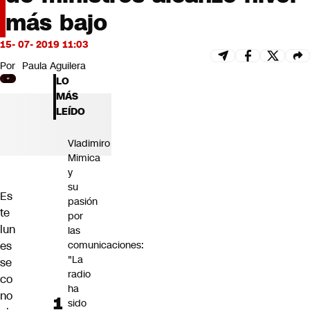
Futuro 360
más bajo
Opinión
15- 07- 2019 11:03
Por
Paula Aguilera
LO
MÁS
LEÍDO
Vladimiro
Mimica
y
su
Es
pasión
te
por
lun
las
es
comunicaciones:
"La
se
radio
co
ha
no
sido