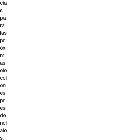
cia
s
pa
ra
las
pr
óxi
m
as
ele
cci
on
es
pr
esi
de
nci
ale
s,