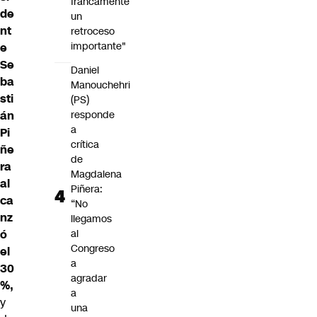
francamente
de
un
nt
retroceso
importante"
e
Se
Daniel
ba
Manouchehri
sti
(PS)
án
responde
a
Pi
crítica
ñe
de
ra
Magdalena
al
Piñera:
ca
“No
nz
llegamos
ó
al
Congreso
el
a
30
agradar
%,
a
y
una