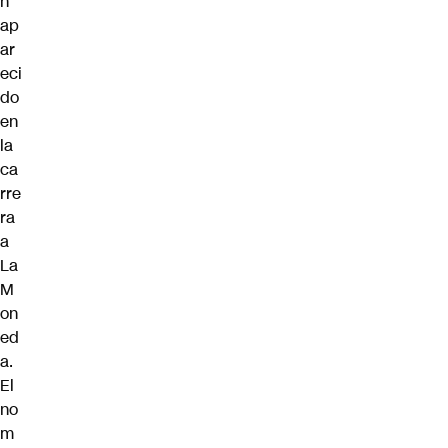
n
ap
ar
eci
do
en
la
ca
rre
ra
a
La
M
on
ed
a.
El
no
m