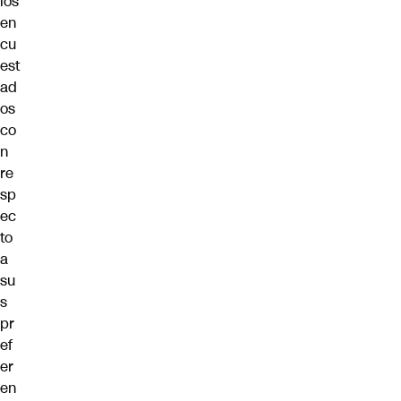
los
en
cu
est
ad
os
co
n
re
sp
ec
to
a
su
s
pr
ef
er
en