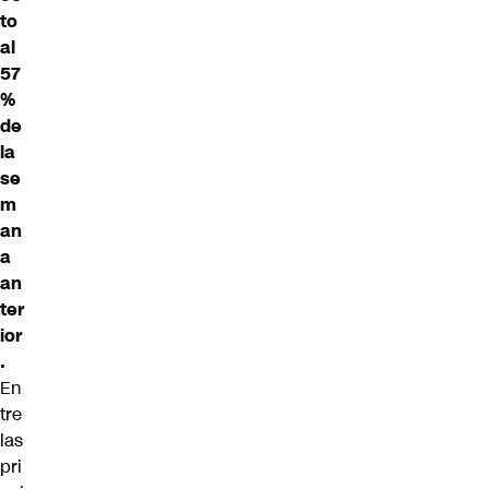
to
al
57
%
de
la
se
m
an
a
an
ter
ior
.
En
tre
las
pri