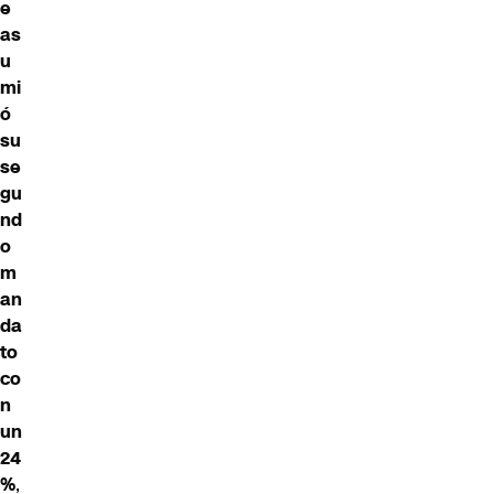
e
as
u
mi
ó
su
se
gu
nd
o
m
an
da
to
co
n
un
24
%
,