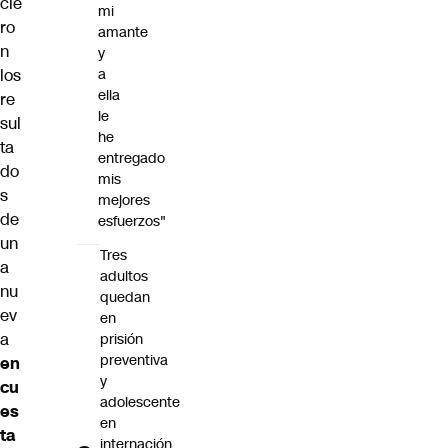
cie
mi
ro
amante
n
y
los
a
ella
re
le
sul
he
ta
entregado
do
mis
s
mejores
de
esfuerzos"
un
Tres
a
adultos
nu
quedan
ev
en
a
prisión
preventiva
en
y
cu
adolescente
es
en
ta
internación