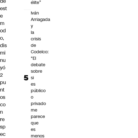
de
élite”
est
Iván
e
Arriagada
m
y
od
la
o,
crisis
dis
de
Codelco:
mi
"El
nu
debate
yó
sobre
2
si
pu
es
nt
público
os
o
privado
co
me
n
parece
re
que
sp
es
ec
menos