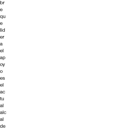
br
e
qu
e
lid
er
a
el
ap
oy
o
es
el
ac
tu
al
alc
al
de