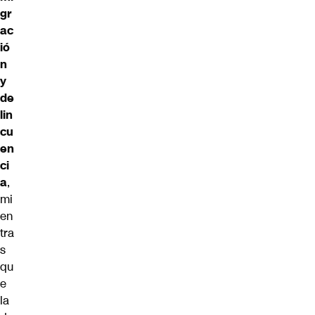
gr
ac
ió
n
y
de
lin
cu
en
ci
a
,
mi
en
tra
s
qu
e
la