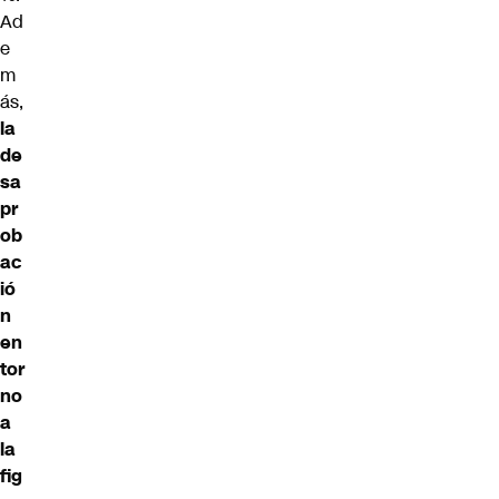
Ad
e
m
ás,
la
de
sa
pr
ob
ac
ió
n
en
tor
no
a
la
fig