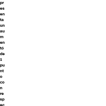
pr
es
en
ta
un
au
m
en
tó
de
1
pu
nt
o
co
n
re
sp
ec