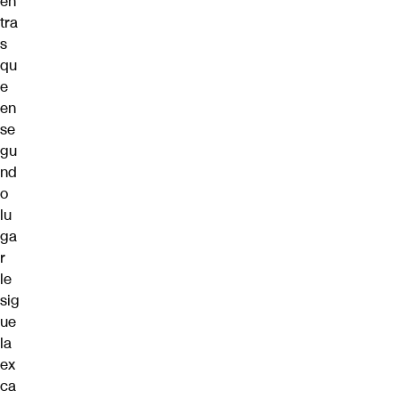
en
tra
s
qu
e
en
se
gu
nd
o
lu
ga
r
le
sig
ue
la
ex
ca