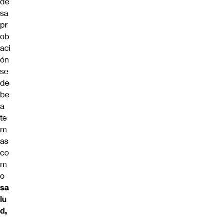
de
sa
pr
ob
aci
ón
se
de
be
a
te
m
as
co
m
o
sa
lu
d,