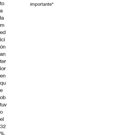
to
importante"
a
la
m
ed
ici
ón
an
ter
ior
en
qu
e
ob
tuv
o
el
32
%.