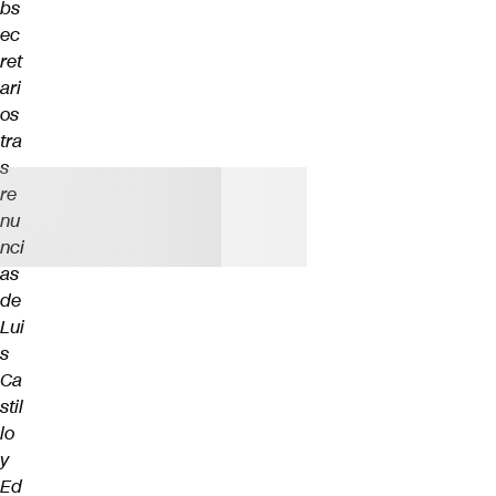
bs
ec
ret
ari
os
tra
s
re
nu
nci
as
de
Lui
s
Ca
stil
lo
y
Ed