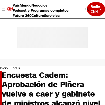
País
Mundo
Negocios
Radio
Podcast y Programas completos
CNN
Futuro 360
Cultura
Servicios
País
Mundo
Negocios
Inicio
País
Encuesta Cadem:
Deportes
Programas completos
Aprobación de Piñera
Cultura
Servicios
vuelve a caer y gabinete
Bits
CNN Data
de ministros alcanzó nivel
CNN tiempo