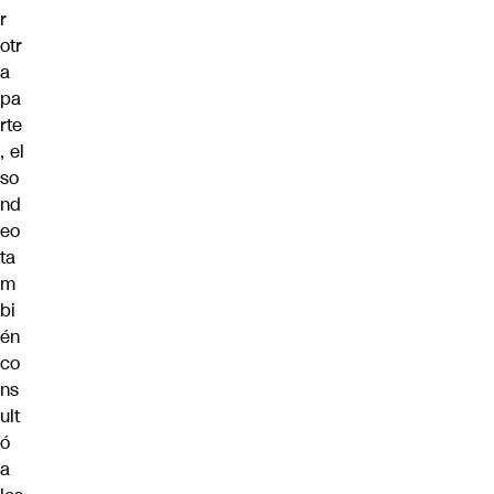
r
otr
a
pa
rte
, el
so
nd
eo
ta
m
bi
én
co
ns
ult
ó
a