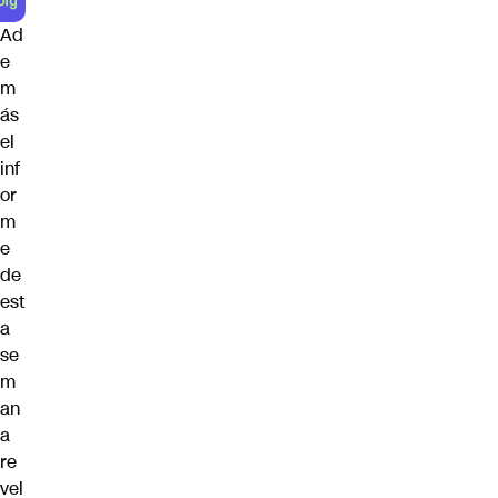
Ad
e
m
ás
el
inf
or
m
e
de
est
a
se
m
an
a
re
vel