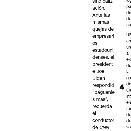
lu
sindicaliz
pa
ación.
di
Ante las
de
mismas
na
quejas de
U
empresari
co
os
un
estadouni
a
denses, el
e
president
du
e Joe
la
Biden
ge
d
respondió
Gi
“páguenle
In
s más”,
e
recuerda
m
el
d
conductor
de
de
CNN
so