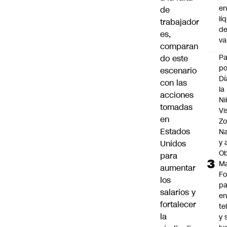
e
de
lí
trabajador
d
es,
v
comparan
P
do este
po
escenario
Dí
con las
la
acciones
Ni
tomadas
Vi
en
Zo
Estados
Na
y 
Unidos
Ob
para
M
aumentar
Fo
los
p
salarios y
e
fortalecer
te
la
y 