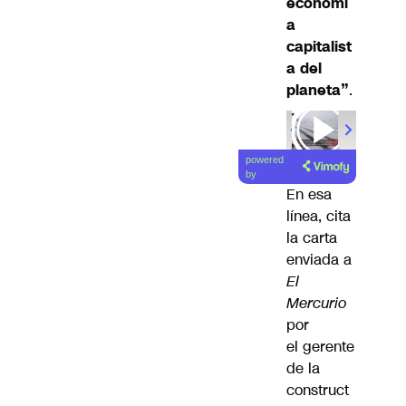
economí
a
capitalist
a del
planeta”
.
powered
by
En esa
línea, cita
la carta
enviada a
El
Mercurio
por
el gerente
de la
construct