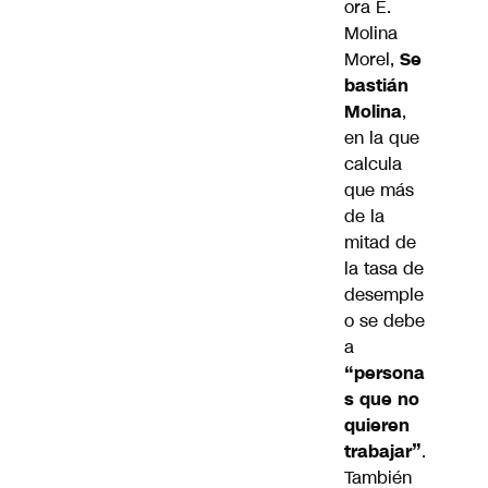
ora E.
Molina
Morel,
Se
bastián
Molina
,
en la que
calcula
que más
de la
mitad de
la tasa de
desemple
o se debe
a
“persona
s que no
quieren
trabajar”
.
También