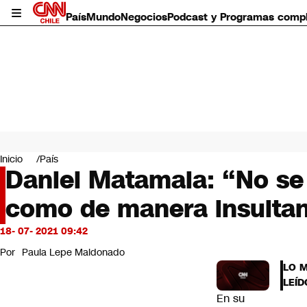
País
Mundo
Negocios
Podcast y Programas comp
País
Mundo
Inicio
País
Negocios
Daniel Matamala: “No se t
Deportes
como de manera insultan
Programas completos
Cultura
Servicios
18- 07- 2021 09:42
Bits
Por
Paula Lepe Maldonado
CNN Data
LO 
CNN tiempo
LEÍD
Futuro 360
En su
Opinión