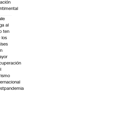
lación
ntimental
ile
ega al
p ten
 los
íses
on
ayor
cuperación
l
rismo
ternacional
ostpandemia