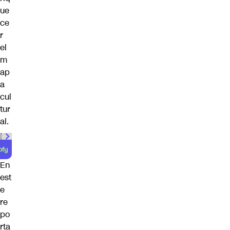
ue
ce
r
el
m
ap
a
cul
tur
al.
En
est
e
re
po
rta