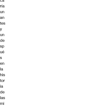
ca
ría
un
an
tes
y
un
de
sp
ué
s
en
la
his
tor
ia
de
las
mi