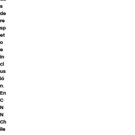
s
de
re
sp
et
o
e
in
cl
us
ió
n
.
En
C
N
N
Ch
ile