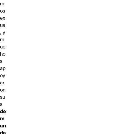
m
os
ex
ual
, y
m
uc
ho
s
ap
oy
ar
on
su
s
de
m
an
da