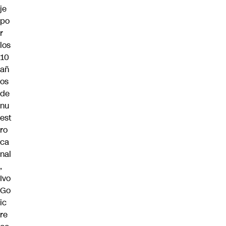
je
po
r
los
10
añ
os
de
nu
est
ro
ca
nal
,
Ivo
Go
ic
re