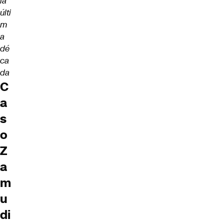
la
últi
m
a
dé
ca
da
C
a
s
o
Z
a
m
u
di