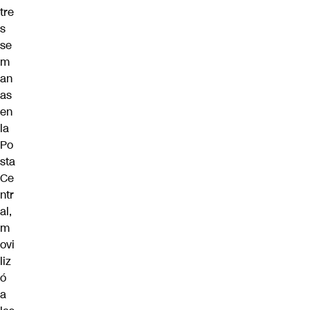
tre
s
se
m
an
as
en
la
Po
sta
Ce
ntr
al,
m
ovi
liz
ó
a