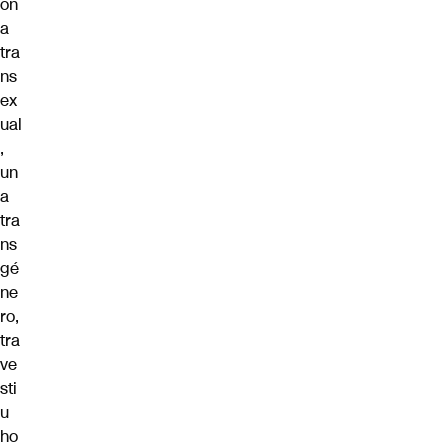
on
a
tra
ns
ex
ual
,
un
a
tra
ns
gé
ne
ro,
tra
ve
sti
u
ho