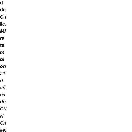
d
de
Ch
ile.
Mi
ra
ta
m
bi
én
:
1
0
añ
os
de
CN
N
Ch
ile: