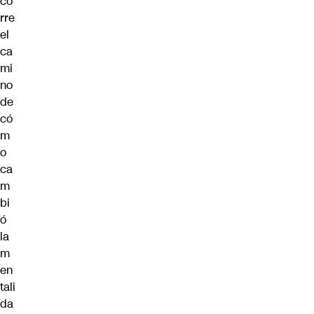
co
rre
el
ca
mi
no
de
có
m
o
ca
m
bi
ó
la
m
en
tali
da