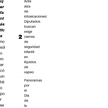
uj
Ante
alza
er
de
fa
intoxicaciones:
nt
Diputados
ás
buscan
tic
exigir
a
cierres
no
de
seguridad
sól
infantil
o
en
m
líquidos
ar
de
có
vapeo
un
Panoramas
hit
por
o
el
po
Día
r
de
se
la