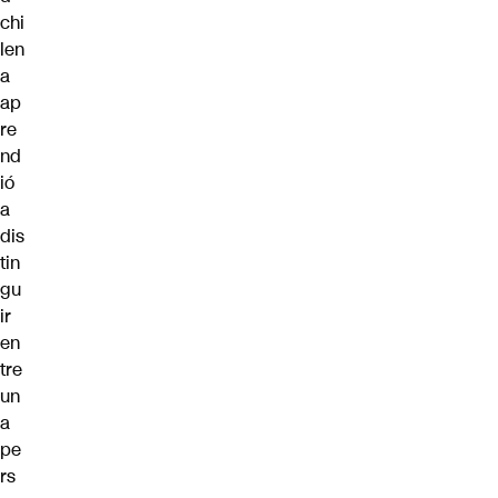
chi
len
a
ap
re
nd
ió
a
dis
tin
gu
ir
en
tre
un
a
pe
rs