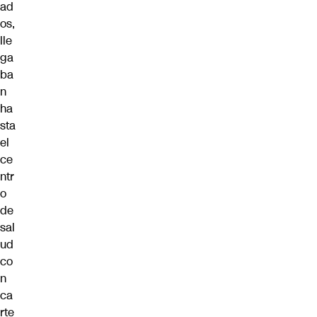
ad
os,
lle
ga
ba
n
ha
sta
el
ce
ntr
o
de
sal
ud
co
n
ca
rte