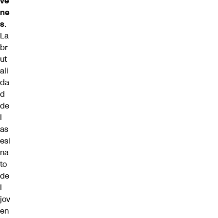
ve
ne
s
.
La
br
ut
ali
da
d
de
l
as
esi
na
to
de
l
jov
en