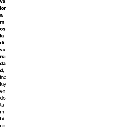
va
lor
a
m
os
la
di
ve
rsi
da
d
,
inc
luy
en
do
ta
m
bi
én