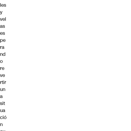
les
y
vel
as
es
pe
ra
nd
o
re
ve
rtir
un
a
sit
ua
ció
n