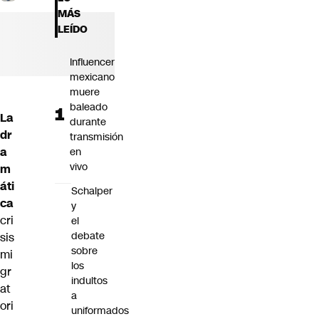
Futuro 360
MÁS
Opinión
LEÍDO
Influencer
mexicano
muere
baleado
La
durante
dr
transmisión
a
en
vivo
m
áti
Schalper
ca
y
cri
el
debate
sis
sobre
mi
los
gr
indultos
at
a
ori
uniformados