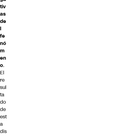
tiv
as
de
l
fe
nó
m
en
o
.
El
re
sul
ta
do
de
est
a
dis