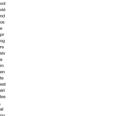
vol
vié
nd
os
e
pr
og
re
siv
a
m
en
te
est
éri
les
,
al
gu