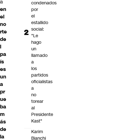
a
condenados
en
por
el
el
estallido
no
social:
rte
"Le
de
hago
l
un
pa
llamado
ís
a
los
es
partidos
un
oficialistas
a
a
pr
no
ue
torear
ba
al
m
Presidente
Kast"
ás
de
Karim
la
Bianchi