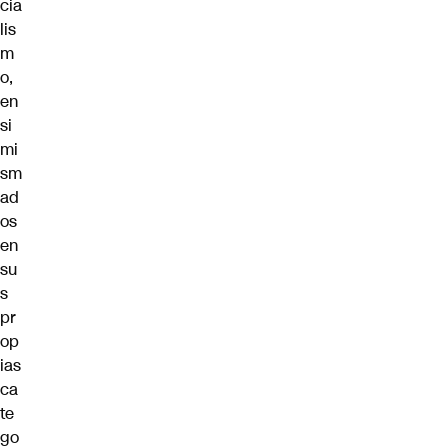
cia
lis
m
o,
en
si
mi
sm
ad
os
en
su
s
pr
op
ias
ca
te
go