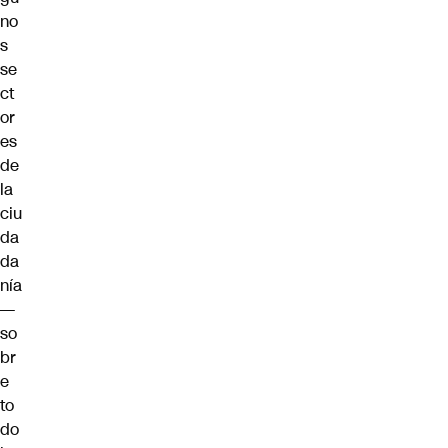
no
s
se
ct
or
es
de
la
ciu
da
da
nía
—
so
br
e
to
do