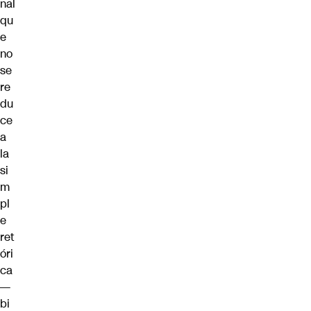
nal
qu
e
no
se
re
du
ce
a
la
si
m
pl
e
ret
óri
ca
—
bi