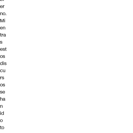
er
no.
Mi
en
tra
s
est
os
dis
cu
rs
os
se
ha
n
id
o
to