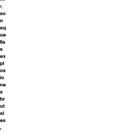
r,
so
n
aq
ue
lla
s
ex
pl
os
io
ne
s
br
ut
al
es
,