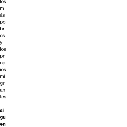
los
m
ás
po
br
es
y
los
pr
op
ios
mi
gr
an
tes
—
si
gu
en