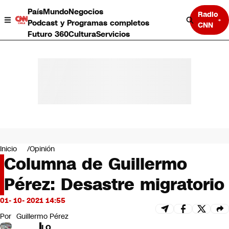
País
Mundo
Negocios
Radio
Podcast y Programas completos
CNN
Futuro 360
Cultura
Servicios
País
Mundo
Negocios
Inicio
Opinión
Columna de Guillermo
Deportes
Programas completos
Pérez: Desastre migratorio
Cultura
Servicios
01- 10- 2021 14:55
Bits
CNN Data
Por
Guillermo Pérez
CNN tiempo
LO