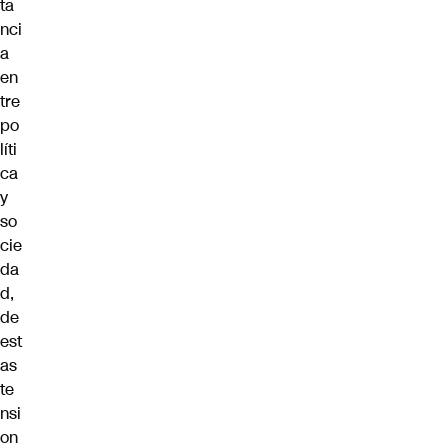
ta
nci
a
en
tre
po
líti
ca
y
so
cie
da
d,
de
est
as
te
nsi
on