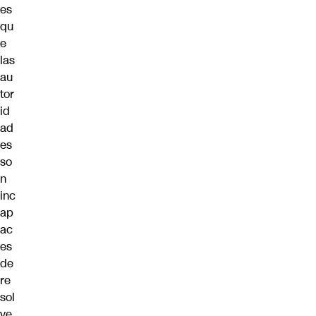
es
qu
e
las
au
tor
id
ad
es
so
n
inc
ap
ac
es
de
re
sol
ve