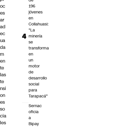
de
oc
196
jóvenes
es
en
ar
Collahuasi:
ad
"La
ec
minería
ua
se
da
transforma
m
en
un
en
motor
te
de
las
desarrollo
te
social
nsi
para
on
Tarapacá"
es
Sernac
so
oficia
cia
a
les
Bipay