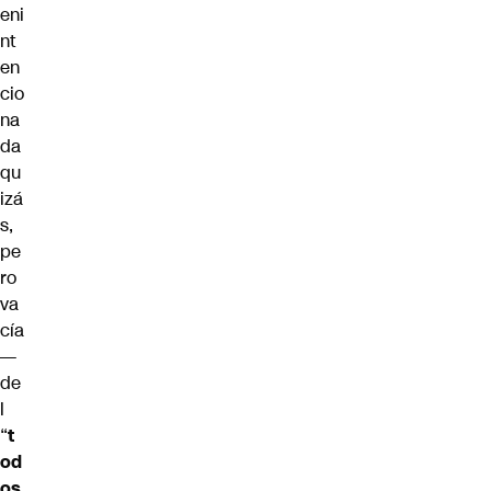
eni
nt
en
cio
na
da
qu
izá
s,
pe
ro
va
cía
—
de
l
“
t
od
os