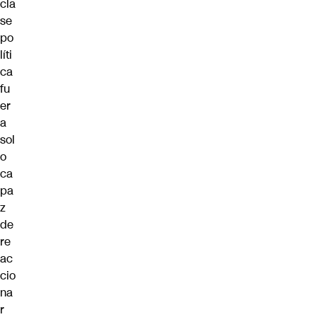
cla
se
po
líti
ca
fu
er
a
sol
o
ca
pa
z
de
re
ac
cio
na
r