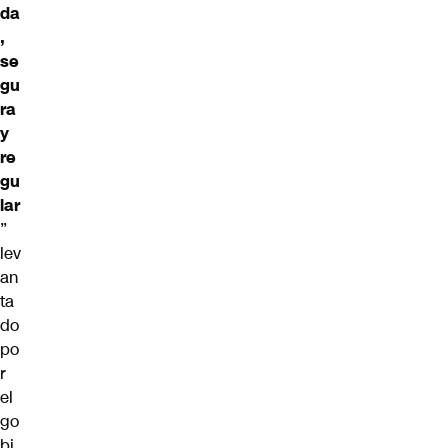
da
,
se
gu
ra
y
re
gu
lar
”
lev
an
ta
do
po
r
el
go
bi