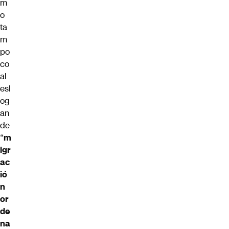
m
o
ta
m
po
co
al
esl
og
an
de
“
m
igr
ac
ió
n
or
de
na