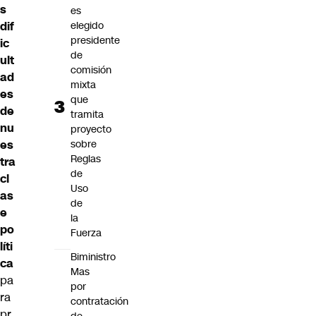
s
es
elegido
dif
presidente
ic
de
ult
comisión
ad
mixta
es
que
de
tramita
nu
proyecto
sobre
es
Reglas
tra
de
cl
Uso
as
de
e
la
po
Fuerza
líti
Biministro
ca
Mas
pa
por
ra
contratación
pr