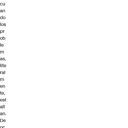
cu
an
do
los
pr
ob
le
m
as,
lite
ral
m
en
te,
est
all
an.
De
oc