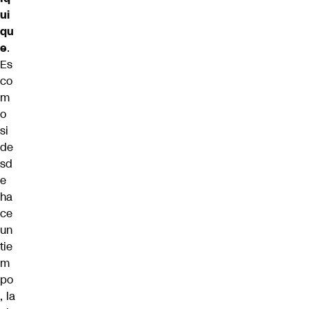
ui
qu
e
.
Es
co
m
o
si
de
sd
e
ha
ce
un
tie
m
po
, la