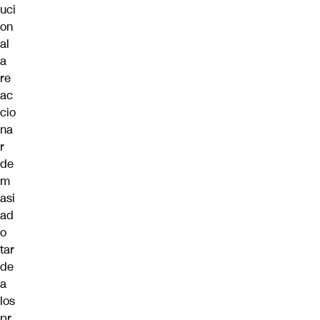
uci
on
al
a
re
ac
cio
na
r
de
m
asi
ad
o
tar
de
a
los
pr