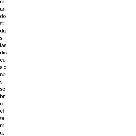
m
an
do
to
da
s
las
dis
cu
sio
ne
s
so
br
e
el
te
m
a,