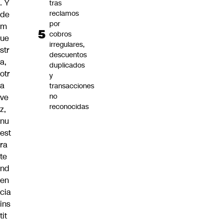
. Y
tras
reclamos
de
por
m
cobros
ue
irregulares,
str
descuentos
a,
duplicados
otr
y
a
transacciones
no
ve
reconocidas
z,
nu
est
ra
te
nd
en
cia
ins
tit