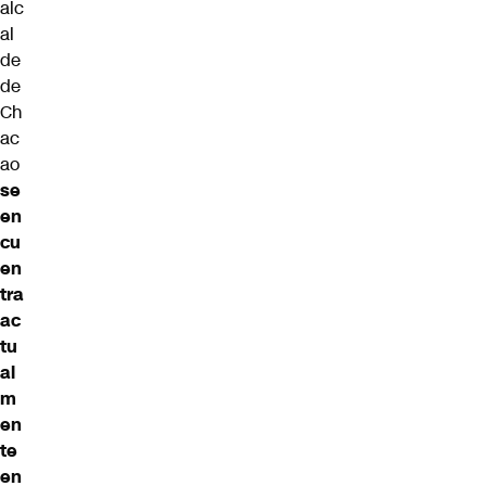
alc
al
de
de
Ch
ac
ao
se
en
cu
en
tra
ac
tu
al
m
en
te
en