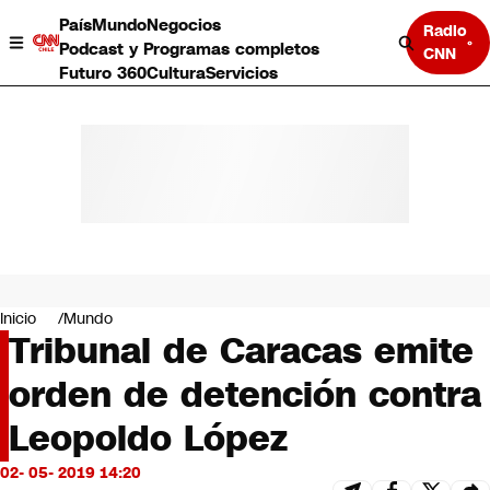
País
Mundo
Negocios
Radio
Podcast y Programas completos
CNN
Futuro 360
Cultura
Servicios
País
Mundo
Negocios
Inicio
Mundo
Tribunal de Caracas emite
Deportes
Programas completos
orden de detención contra
Cultura
Servicios
Leopoldo López
Bits
CNN Data
02- 05- 2019 14:20
CNN tiempo