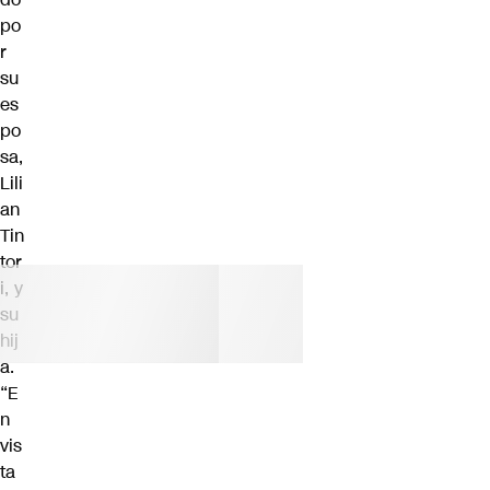
po
r
su
es
po
sa,
Lili
an
Tin
tor
i, y
su
hij
a.
“E
n
vis
ta