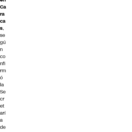
Ca
ra
ca
s
,
se
gú
n
co
nfi
rm
ó
la
Se
cr
et
arí
a
de