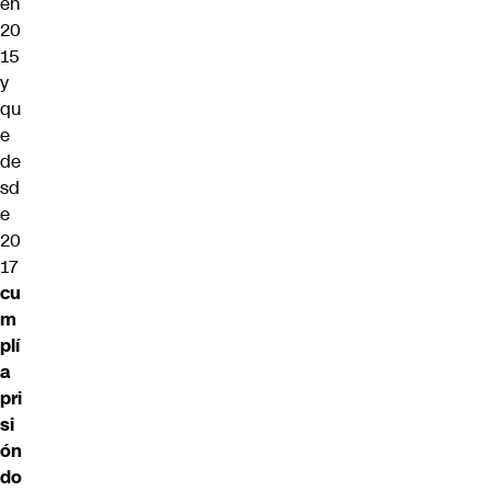
en
20
15
y
qu
e
de
sd
e
20
17
cu
m
plí
a
pri
si
ón
do