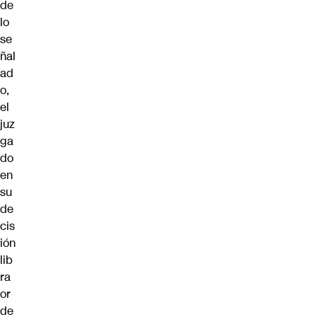
de
lo
se
ñal
ad
o,
el
juz
ga
do
en
su
de
cis
ión
lib
ra
or
de