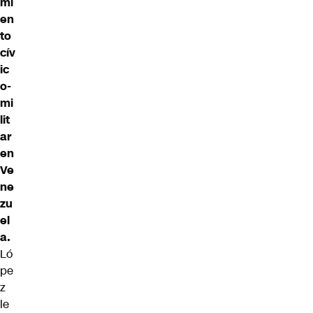
mi
en
to
cív
ic
o-
mi
lit
ar
en
Ve
ne
zu
el
a.
Ló
pe
z
le