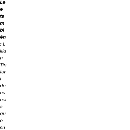
Le
e
ta
m
bi
én
:
L
ilia
n
Tin
tor
i
de
nu
nci
a
qu
e
su