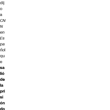
dij
o
a
CN
N
en
Es
pa
ño
l
qu
e
sa
lió
de
la
pri
si
ón
do