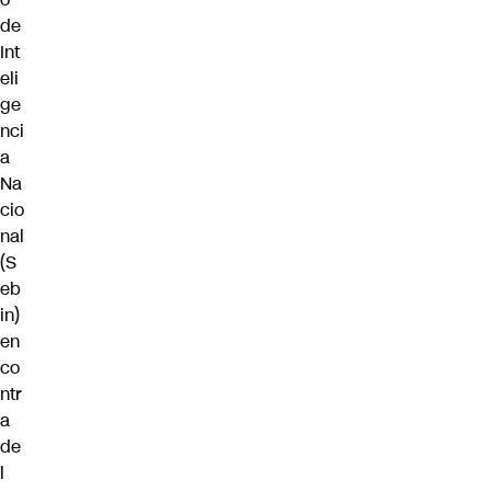
de
Int
eli
ge
nci
a
Na
cio
nal
(S
eb
in)
en
co
ntr
a
de
l