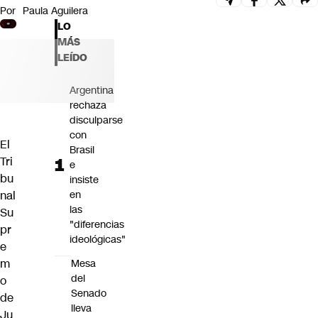
Por
Paula Aguilera
Futuro 360
LO
Opinión
MÁS
LEÍDO
Argentina
rechaza
disculparse
con
El
Brasil
Tri
e
bu
insiste
nal
en
las
Su
"diferencias
pr
ideológicas"
e
m
Mesa
del
o
Senado
de
lleva
Ju