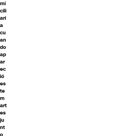
mi
cili
ari
a
cu
an
do
ap
ar
ec
ió
es
te
m
art
es
ju
nt
o