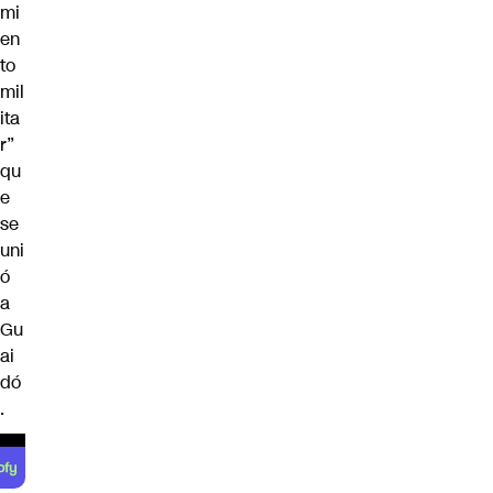
mi
en
to
mil
ita
r”
qu
e
se
uni
ó
a
Gu
ai
dó
.