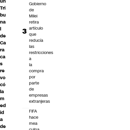
un
Gobierno
Tri
de
bu
Milei
na
retira
artículo
l
que
de
reducía
Ca
las
ra
restricciones
ca
a
s
la
re
compra
por
vo
parte
có
de
la
empresas
m
extranjeras
ed
FIFA
id
hace
a
mea
de
culpa