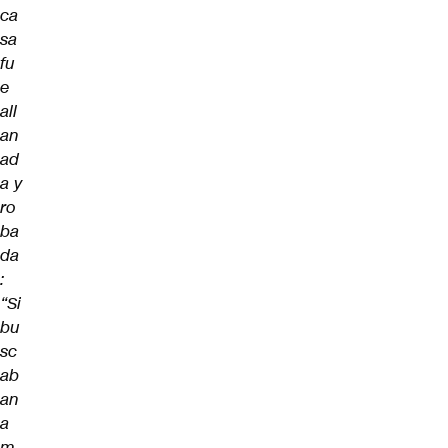
ca
sa
fu
e
all
an
ad
a y
ro
ba
da
:
“Si
bu
sc
ab
an
a
m