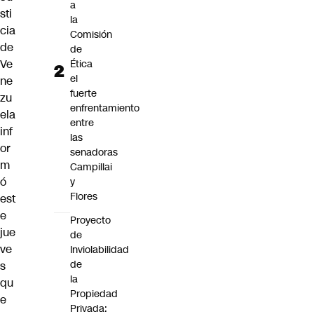
a
sti
la
cia
Comisión
de
de
Ve
Ética
el
ne
fuerte
zu
enfrentamiento
ela
entre
inf
las
or
senadoras
m
Campillai
ó
y
Flores
est
e
Proyecto
jue
de
ve
Inviolabilidad
de
s
la
qu
Propiedad
e
Privada: