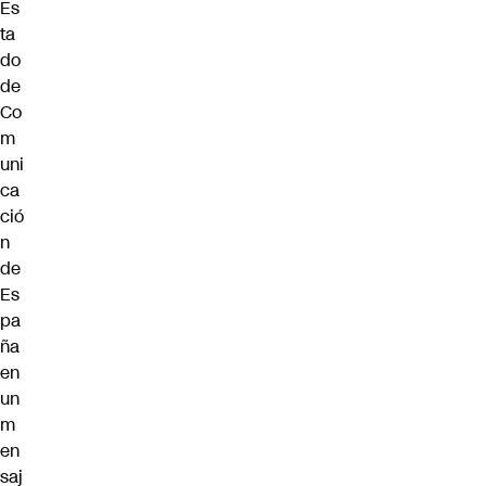
Es
ta
do
de
Co
m
uni
ca
ció
n
de
Es
pa
ña
en
un
m
en
saj