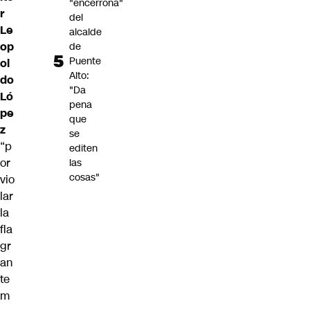
"encerrona"
r
del
Le
alcalde
op
de
Puente
ol
Alto:
do
"Da
Ló
pena
pe
que
z
se
“p
editen
or
las
cosas"
vio
lar
la
fla
gr
an
te
m