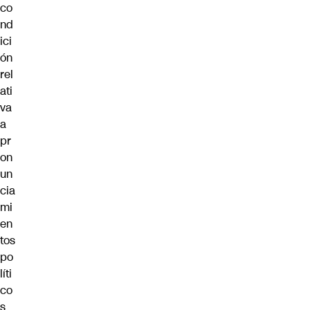
co
nd
ici
ón
rel
ati
va
a
pr
on
un
cia
mi
en
tos
po
líti
co
s