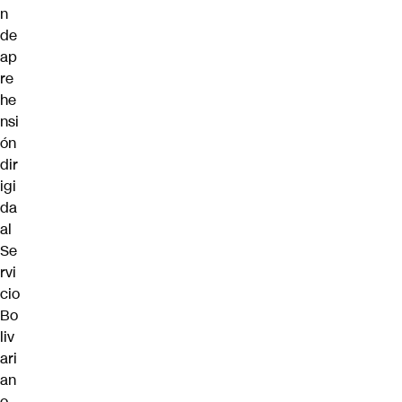
n
de
ap
re
he
nsi
ón
dir
igi
da
al
Se
rvi
cio
Bo
liv
ari
an
o