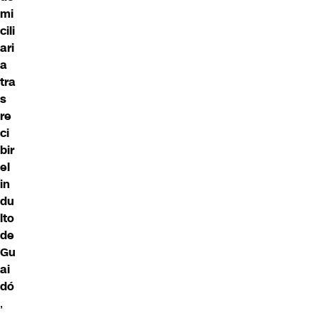
mi
cili
ari
a
tra
s
re
ci
bir
el
in
du
lto
de
Gu
ai
dó
,