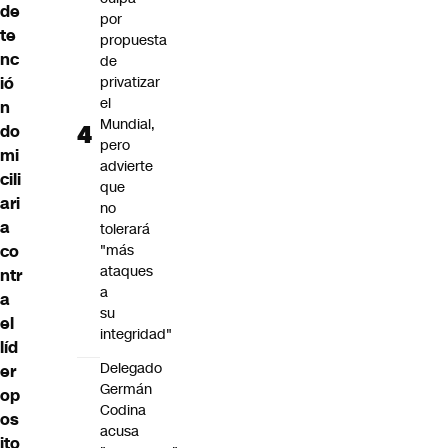
de
por
te
propuesta
nc
de
ió
privatizar
el
n
Mundial,
do
pero
mi
advierte
cili
que
ari
no
a
tolerará
co
"más
ataques
ntr
a
a
su
el
integridad"
líd
Delegado
er
Germán
op
Codina
os
acusa
ito