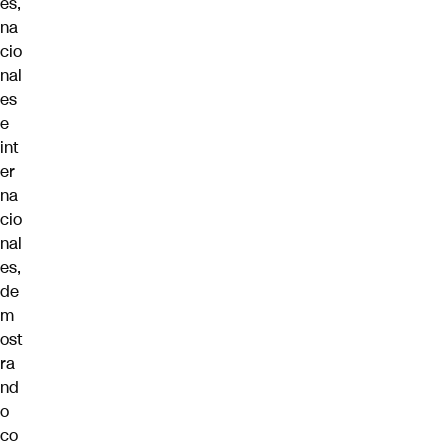
es,
na
cio
nal
es
e
int
er
na
cio
nal
es,
de
m
ost
ra
nd
o
co