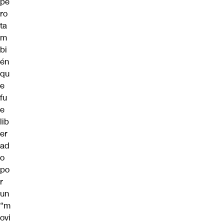
pe
ro
ta
m
bi
én
qu
e
fu
e
lib
er
ad
o
po
r
un
“m
ovi