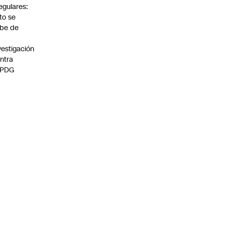
regulares:
to se
be de
vestigación
ntra
 PDG