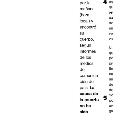
es
por la
q
mañana
re
(hora
ca
local) y
d
encontró
e
su
ve
cuerpo,
ve
según
U
informes
qu
de los
po
medios
pr
fi
de
fa
comunica
u
ción del
de
país.
La
de
causa de
Se
la muerte
po
no ha
ev
ga
sido