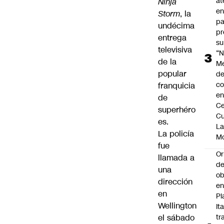
at
Ninja
en
Storm
, la
pa
undécima
pr
entrega
su
televisiva
“N
de la
M
popular
de
co
franquicia
en
de
Ce
superhéro
Cu
es.
L
La policía
M
fue
Or
llamada a
de
una
ob
dirección
e
en
Pl
Wellington
Ita
el sábado
tr