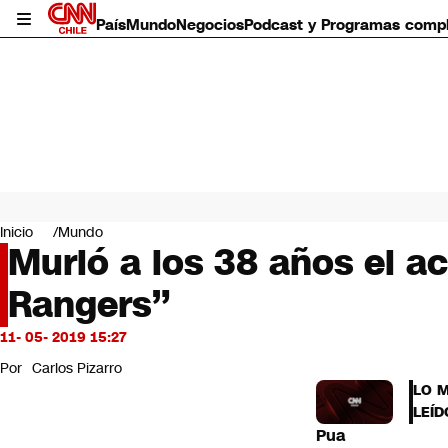
País
Mundo
Negocios
Podcast y Programas comp
País
Mundo
Inicio
Mundo
Negocios
Murió a los 38 años el a
Deportes
Rangers”
Programas completos
Cultura
Servicios
11- 05- 2019 15:27
Bits
Por
Carlos Pizarro
CNN Data
LO 
CNN tiempo
LEÍD
Futuro 360
Pua
Opinión