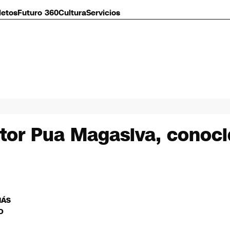
letos
Futuro 360
Cultura
Servicios
ctor Pua Magasiva, conoci
MÁS
O