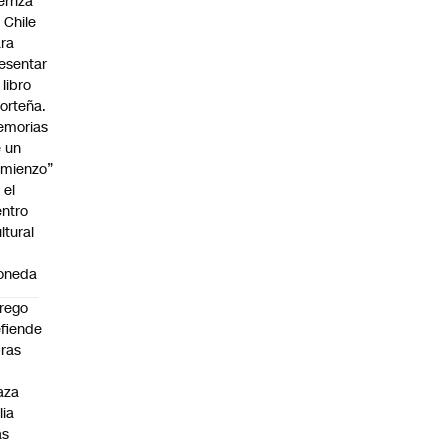
erriza
 Chile
ra
esentar
 libro
orteña.
emorias
 un
mienzo”
 el
ntro
ltural
a
oneda
rego
fiende
ras
n
aza
lia
as