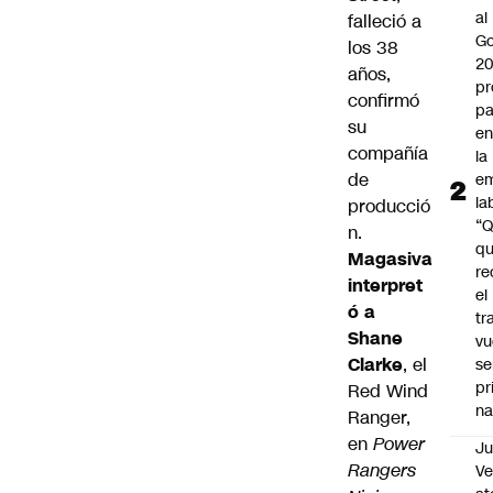
al
falleció a
Go
los 38
2
años,
pr
confirmó
pa
su
en
compañía
la
de
em
la
producció
“
n.
q
Magasiva
re
interpret
el
ó a
tr
Shane
vu
Clarke
, el
se
pr
Red Wind
na
Ranger,
en
Power
Ju
Rangers
V