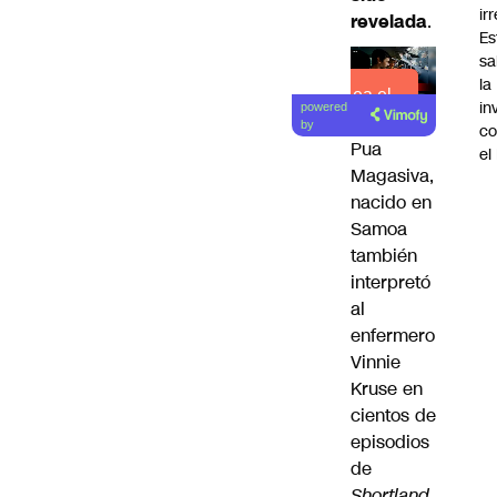
ir
revelada
.
Es
sa
la
Lea el
in
powered
artículo
by
co
Pua
el
Magasiva
,
nacido en
Samoa
también
interpretó
al
enfermero
Vinnie
Kruse en
cientos de
episodios
de
Shortland