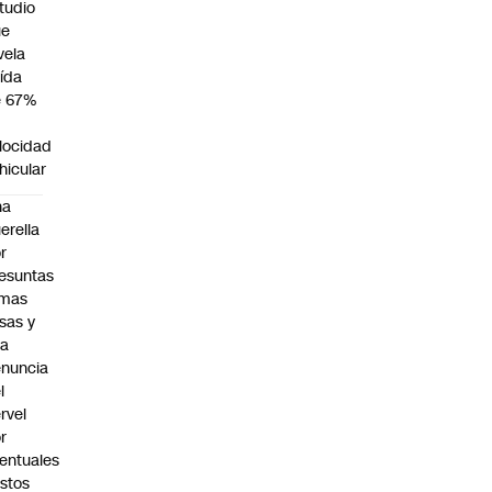
tudio
ue
vela
ída
e 67%
n
locidad
hicular
na
erella
r
esuntas
rmas
lsas y
na
nuncia
l
rvel
r
entuales
stos