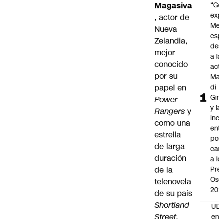
Magasiva
“G
ex
, actor de
Me
Nueva
es
Zelandia,
de
mejor
a l
conocido
ac
por su
Ma
papel en
di
Gi
Power
y l
Rangers
y
in
como una
en
estrella
po
de larga
ca
duración
a 
de la
Pr
Os
telenovela
20
de su país
Shortland
UD
Street
,
en