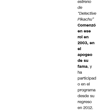
estreno
de
“Detective
Pikachu”
Comenzó
en ese
rol en
2003, en
el
apogeo
de su
fama
, y
ha
participad
o en el
programa
desde su
regreso
en 2012.