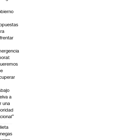
bierno
0
opuestas
ra
frentar
ergencia
boral:
Queremos
ue
cuperar
abajo
elva a
r una
ioridad
cional”
lieta
enegas