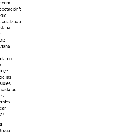
enera
pectación”:
dio
pecializado
staca
a
triz
riana
rolamo
a
cluye
tre las
sibles
ndidatas
los
emios
car
27
I
trega