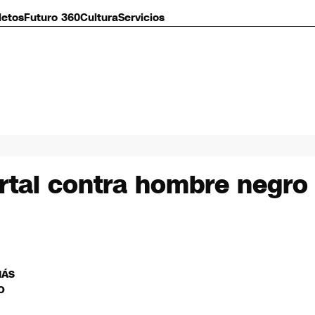
letos
Futuro 360
Cultura
Servicios
ortal contra hombre negro 
MÁS
O