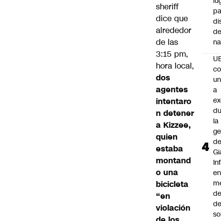
lu
sheriff
pa
dice que
di
alrededor
de
de las
na
3:15 pm,
U
hora local,
co
dos
un
agentes
a
e
intentaro
du
n detener
la
a Kizzee,
ge
quien
d
estaba
Gi
montand
In
o una
e
m
bicicleta
d
“en
de
violación
so
de los