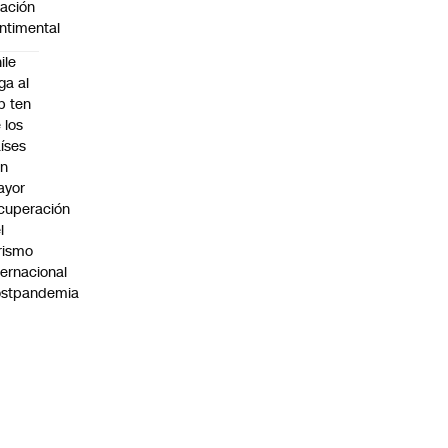
lación
ntimental
ile
ega al
p ten
 los
íses
on
ayor
cuperación
l
rismo
ternacional
ostpandemia