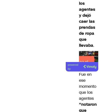
los
agentes
y dejó
caer las
prendas
de ropa
que
llevaba
.
Lea el
powered
artículo
by
Fue en
ese
momento
que los
agentes
“notaron
que