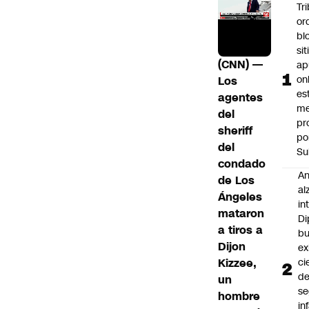
Tr
or
bl
si
(CNN) —
ap
on
Los
es
agentes
me
del
pr
sheriff
po
del
Su
condado
An
de Los
al
Ángeles
in
mataron
Di
a tiros a
b
Dijon
ex
Kizzee,
ci
d
un
se
hombre
in