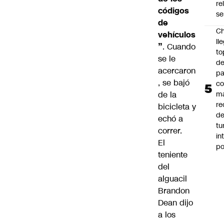
re
códigos
se
de
Ch
vehículos
ll
”
. Cuando
to
se le
de
acercaron
pa
, se bajó
c
de la
m
re
bicicleta y
de
echó a
tu
correr.
in
El
p
teniente
del
alguacil
Brandon
Dean dijo
a los