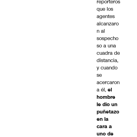
reporteros
que los
agentes
alcanzaro
n al
sospecho
so a una
cuadra de
distancia,
y cuando
se
acercaron
a él,
el
hombre
le dio un
puñetazo
en la
cara a
uno de