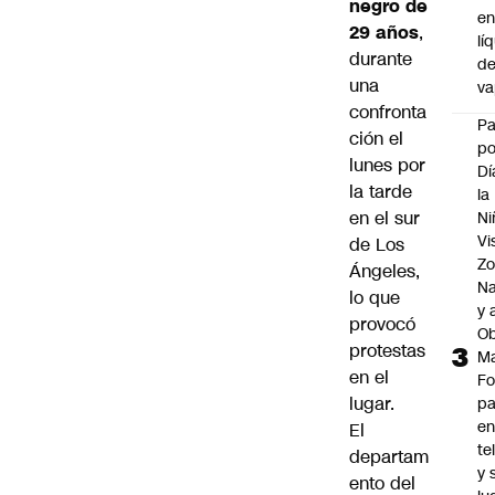
negro de
e
29 años
,
lí
durante
d
una
v
confronta
P
ción el
po
lunes por
Dí
la tarde
la
en el sur
Ni
Vi
de Los
Zo
Ángeles,
Na
lo que
y 
provocó
Ob
protestas
M
en el
Fo
lugar.
p
e
El
te
departam
y 
ento del