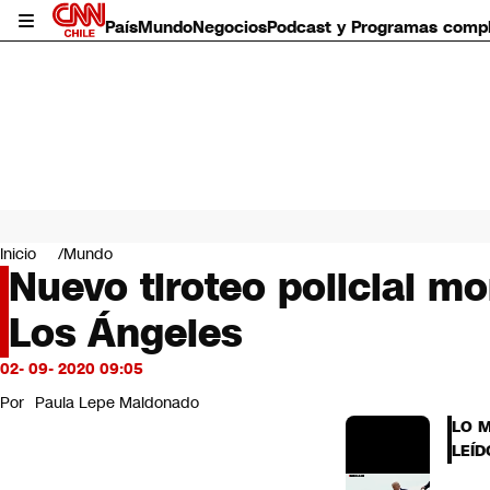
País
Mundo
Negocios
Podcast y Programas comp
País
Mundo
Inicio
Mundo
Negocios
Nuevo tiroteo policial m
Deportes
Los Ángeles
Programas completos
Cultura
Servicios
02- 09- 2020 09:05
Bits
Por
Paula Lepe Maldonado
CNN Data
LO 
CNN tiempo
LEÍD
Futuro 360
Opinión