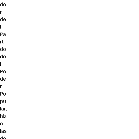
do
r
de
l
Pa
rti
do
de
l
Po
de
r
Po
pu
lar,
hiz
o
las
de