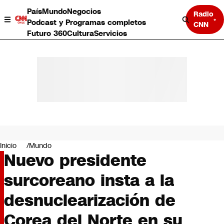
País
Mundo
Negocios
Radio
Podcast y Programas completos
CNN
Futuro 360
Cultura
Servicios
País
Mundo
Negocios
Inicio
Mundo
Nuevo presidente
Deportes
Programas completos
surcoreano insta a la
Cultura
Servicios
desnuclearización de
Bits
CNN Data
Corea del Norte en su
CNN tiempo