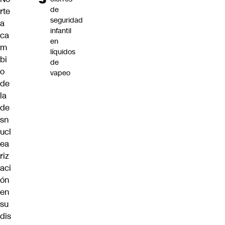
de
rte
seguridad
a
infantil
ca
en
m
líquidos
bi
de
o
vapeo
de
la
de
sn
ucl
ea
riz
aci
ón
en
su
dis