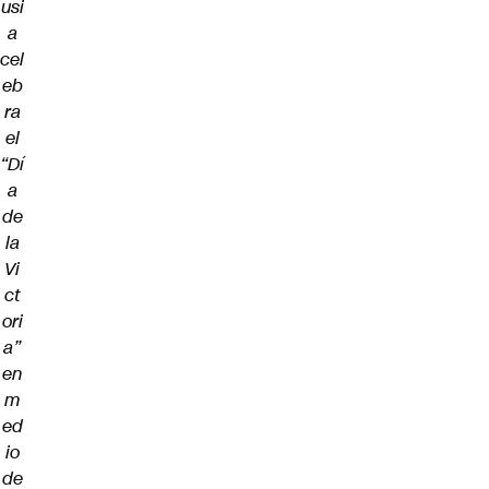
usi
a
cel
eb
ra
el
“Dí
a
de
la
Vi
ct
ori
a”
en
m
ed
io
de