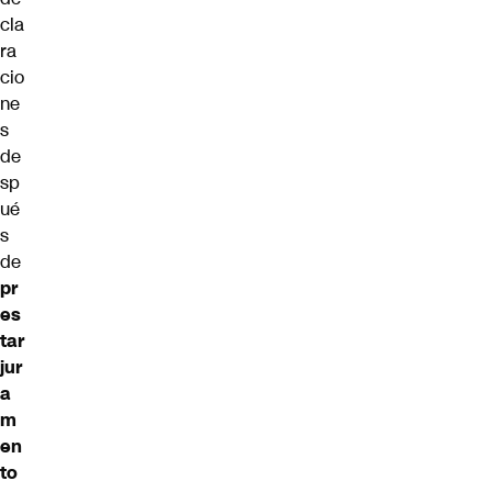
cla
ra
cio
ne
s
de
sp
ué
s
de
pr
es
tar
jur
a
m
en
to