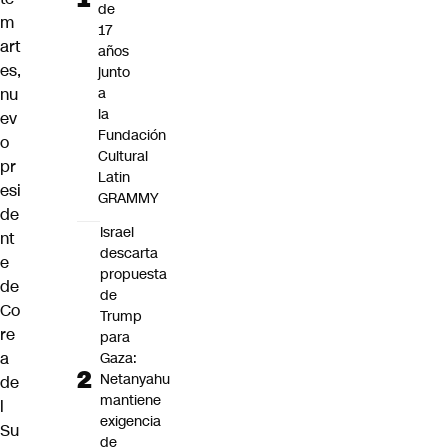
de
m
17
art
años
es,
junto
a
nu
la
ev
Fundación
o
Cultural
pr
Latin
esi
GRAMMY
de
Israel
nt
descarta
e
propuesta
de
de
Co
Trump
re
para
a
Gaza:
Netanyahu
de
mantiene
l
exigencia
Su
de