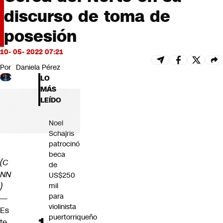
Futuro 360
discurso de toma de
Opinión
posesión
10- 05- 2022 07:21
Por
Daniela Pérez
LO
MÁS
LEÍDO
Noel
Schajris
patrocinó
beca
(C
de
NN
US$250
mil
)
para
—
violinista
Es
puertorriqueño
te