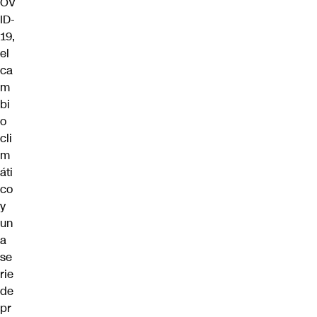
OV
ID-
19,
el
ca
m
bi
o
cli
m
áti
co
y
un
a
se
rie
de
pr