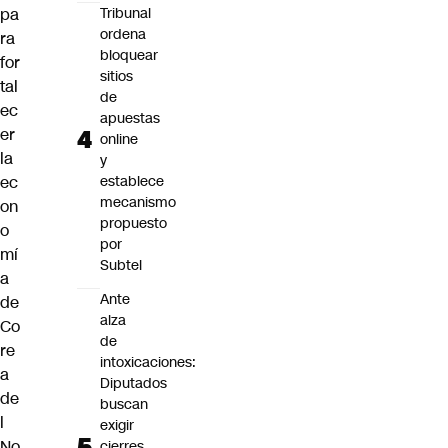
Tribunal
pa
ordena
ra
bloquear
for
sitios
tal
de
ec
apuestas
er
online
la
y
establece
ec
mecanismo
on
propuesto
o
por
mí
Subtel
a
Ante
de
alza
Co
de
re
intoxicaciones:
a
Diputados
de
buscan
l
exigir
No
cierres