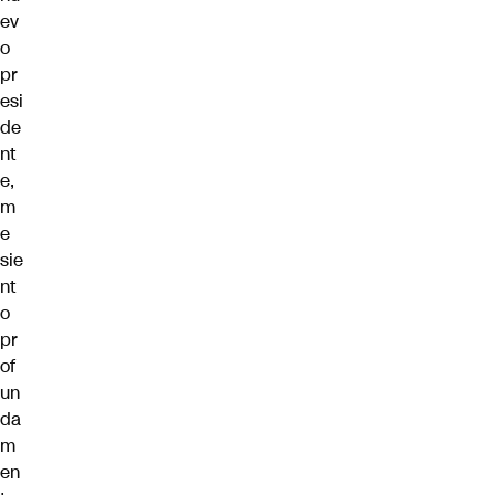
ev
o
pr
esi
de
nt
e,
m
e
sie
nt
o
pr
of
un
da
m
en