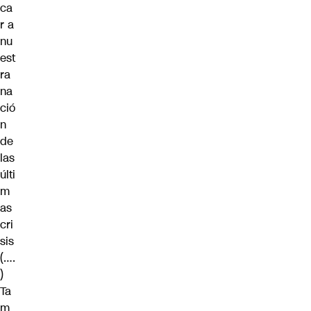
ca
r a
nu
est
ra
na
ció
n
de
las
últi
m
as
cri
sis
(….
)
Ta
m