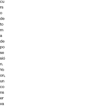
cu
rs
o
de
to
m
a
de
po
se
sió
n.
Yo
on,
un
co
ns
er
va