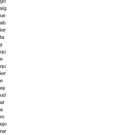
go
sig
ue
ab
ier
ta
y
qu
e
qu
ier
e
ay
ud
ar
a
m
ejo
rar