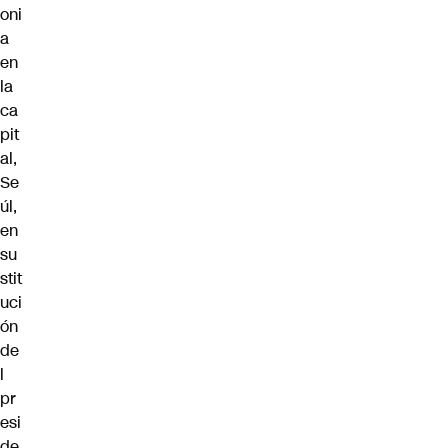
oni
a
en
la
ca
pit
al,
Se
úl,
en
su
stit
uci
ón
de
l
pr
esi
de