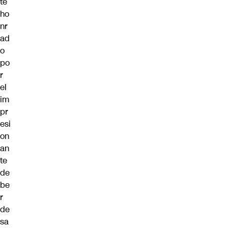
te
ho
nr
ad
o
po
r
el
im
pr
esi
on
an
te
de
be
r
de
sa