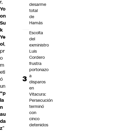
r,
desarme
Yo
total
on
de
Su
Hamás
k
Escolta
Ye
del
ol
,
exministro
pr
Luis
Cordero
o
frustra
m
portonazo
eti
a
ó
disparos
un
en
“p
Vitacura:
la
Persecución
terminó
n
con
au
cinco
da
detenidos
z
”