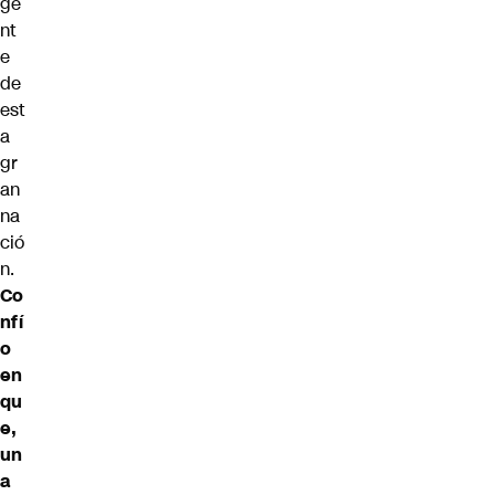
ge
nt
e
de
est
a
gr
an
na
ció
n.
Co
nfí
o
en
qu
e,
un
a