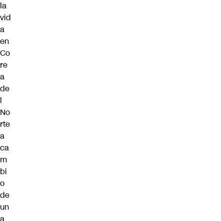
la
vid
a
en
Co
re
a
de
l
No
rte
a
ca
m
bi
o
de
un
a