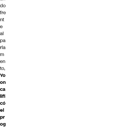
do
fre
nt
e
al
pa
rla
m
en
to,
Yo
on
ca
lifi
có
el
pr
og