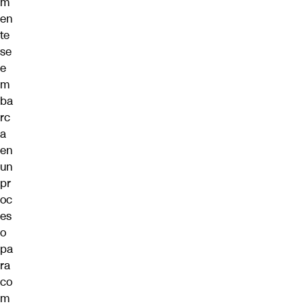
m
en
te
se
e
m
ba
rc
a
en
un
pr
oc
es
o
pa
ra
co
m