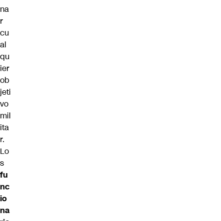
na
r
cu
al
qu
ier
ob
jeti
vo
mil
ita
r.
Lo
s
fu
nc
io
na