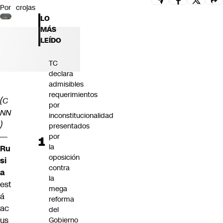
Por
crojas
Futuro 360
LO
Opinión
MÁS
LEÍDO
TC
declara
admisibles
requerimientos
(C
por
NN
inconstitucionalidad
)
presentados
—
por
la
Ru
oposición
si
contra
a
la
est
mega
á
reforma
ac
del
us
Gobierno