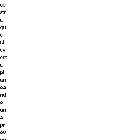
ue
str
a
qu
e
Ki
ev
est
á
pl
an
ea
nd
o
un
a
pr
ov
oc