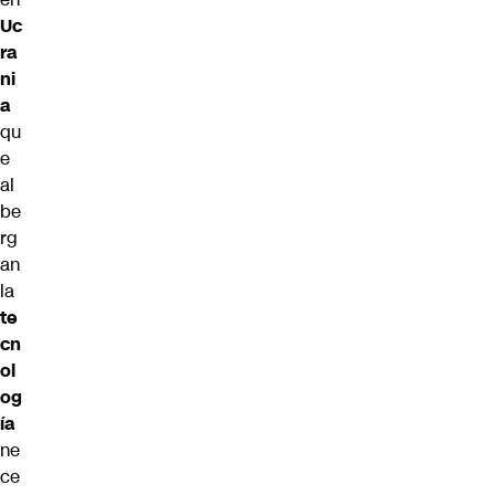
Uc
ra
ni
a
qu
e
al
be
rg
an
la
te
cn
ol
og
ía
ne
ce