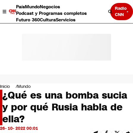
País
Mundo
Negocios
Radio
Podcast y Programas completos
CNN
Futuro 360
Cultura
Servicios
País
Mundo
Negocios
Inicio
Mundo
¿Qué es una bomba sucia
Deportes
Programas completos
y por qué Rusia habla de
Cultura
Servicios
ella?
Bits
CNN Data
26- 10- 2022 00:01
CNN tiempo