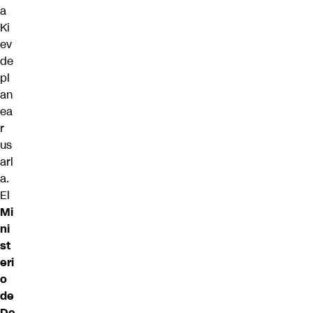
a
Ki
ev
de
pl
an
ea
r
us
arl
a.
El
Mi
ni
st
eri
o
de
De