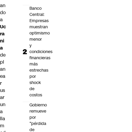
an
Banco
do
Central:
a
Empresas
Uc
muestran
optimismo
ra
menor
ni
y
a
condiciones
de
financieras
pl
más
an
estrechas
ea
por
shock
r
de
us
costos
ar
un
Gobierno
remueve
a
por
lla
“pérdida
m
de