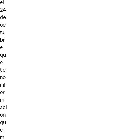
el
24
de
oc
tu
br
e
qu
e
tie
ne
inf
or
m
aci
ón
qu
e
m