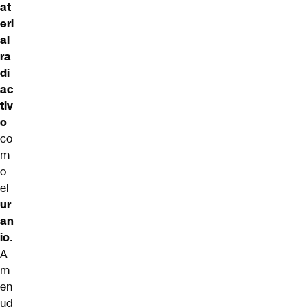
at
eri
al
ra
di
ac
tiv
o
co
m
o
el
ur
an
io
.
A
m
en
ud