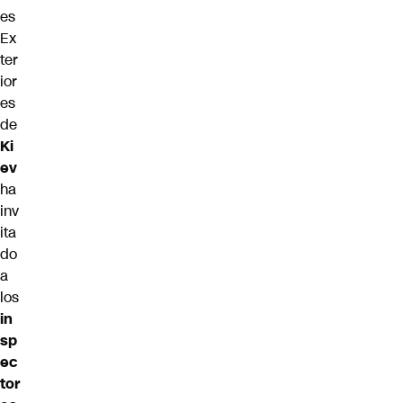
es
Ex
ter
ior
es
de
Ki
ev
ha
inv
ita
do
a
los
in
sp
ec
tor