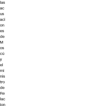
las
ac
us
aci
on
es
de
M
os
cú
y
el
mi
nis
tro
de
Re
lac
ion