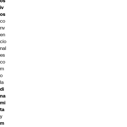
os
iv
os
co
nv
en
cio
nal
es
co
m
o
la
di
na
mi
ta
y
m