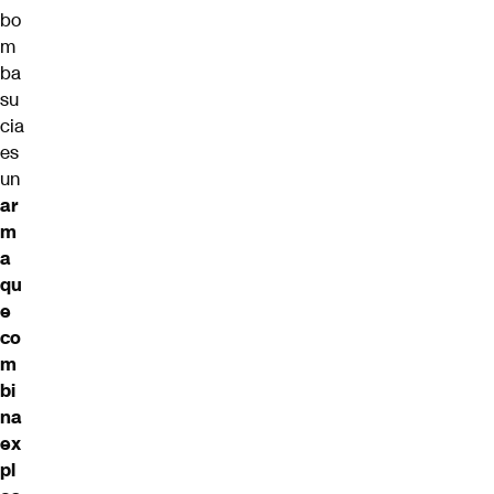
bo
m
ba
su
cia
es
un
ar
m
a
qu
e
co
m
bi
na
ex
pl