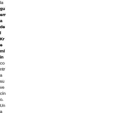
la
gu
err
a
de
l
Kr
e
ml
in
co
ntr
a
su
ve
cin
o.
Un
a