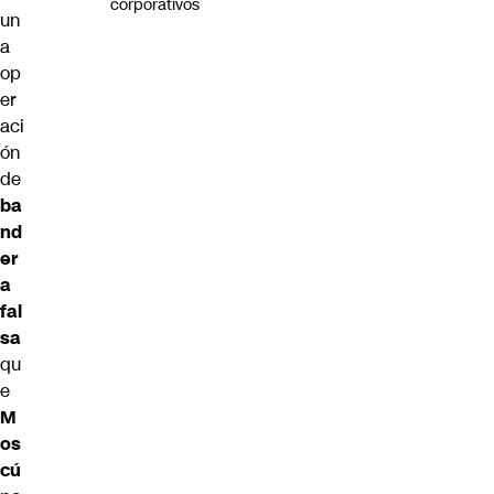
corporativos
un
a
op
er
aci
ón
de
ba
nd
er
a
fal
sa
qu
e
M
os
cú