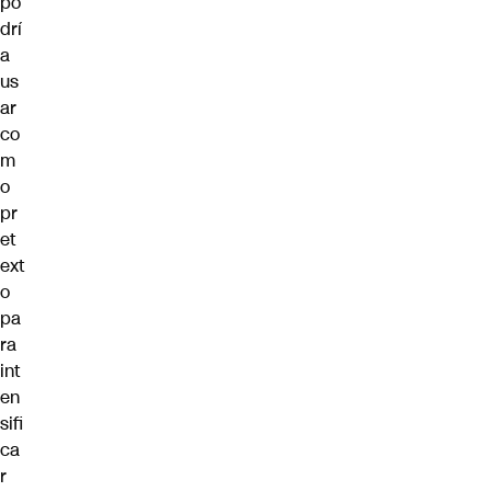
po
drí
a
us
ar
co
m
o
pr
et
ext
o
pa
ra
int
en
sifi
ca
r