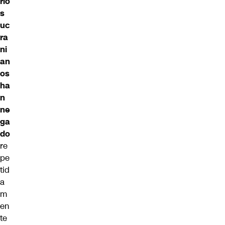
rio
s
uc
ra
ni
an
os
ha
n
ne
ga
do
re
pe
tid
a
m
en
te