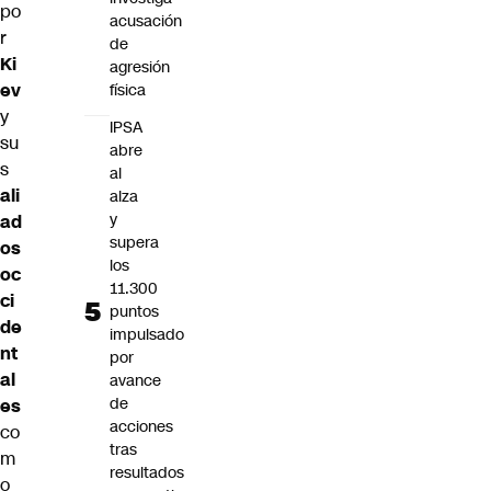
po
acusación
r
de
Ki
agresión
ev
física
y
IPSA
su
abre
s
al
ali
alza
y
ad
supera
os
los
oc
11.300
ci
puntos
de
impulsado
nt
por
al
avance
de
es
acciones
co
tras
m
resultados
o