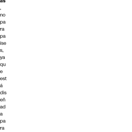
as
,
no
pa
ra
pa
íse
s,
ya
qu
e
est
á
dis
eñ
ad
a
pa
ra