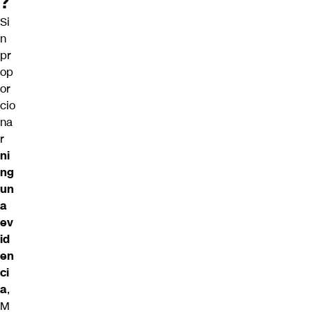
?
Si
n
pr
op
or
cio
na
r
ni
ng
un
a
ev
id
en
ci
a
,
M