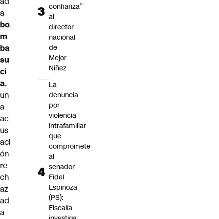
ad
confianza”
a
al
bo
director
m
nacional
de
ba
Mejor
su
Niñez
ci
a
,
La
un
denuncia
por
a
violencia
ac
intrafamiliar
us
que
aci
compromete
ón
al
re
senador
ch
Fidel
Espinoza
az
(PS):
ad
Fiscalía
a
investiga