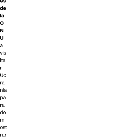
es
de
la
O
N
U
a
vis
ita
r
Uc
ra
nia
pa
ra
de
m
ost
rar