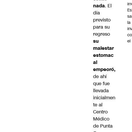
ir
nada
. El
Es
día
sa
previsto
la
para su
in
regreso
co
su
el
malestar
estomac
al
empeoró,
de ahí
que fue
llevada
inicialmen
te al
Centro
Médico
de Punta