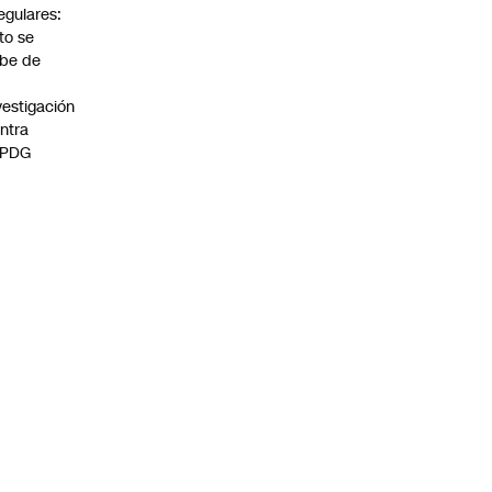
regulares:
to se
be de
vestigación
ntra
 PDG