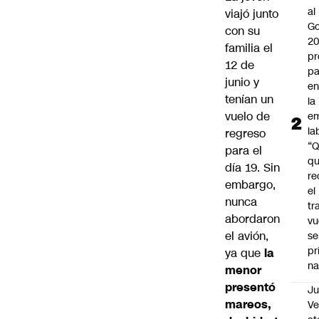
al
viajó junto
Go
con su
2
familia el
pr
12 de
pa
junio y
en
tenían un
la
vuelo de
em
la
regreso
“
para el
q
día 19. Sin
re
embargo,
el
nunca
tr
abordaron
vu
el avión,
se
pr
ya que
la
na
menor
presentó
Ju
mareos,
V