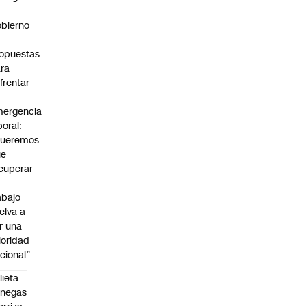
bierno
0
opuestas
ra
frentar
ergencia
boral:
Queremos
ue
cuperar
abajo
elva a
r una
ioridad
cional”
lieta
enegas