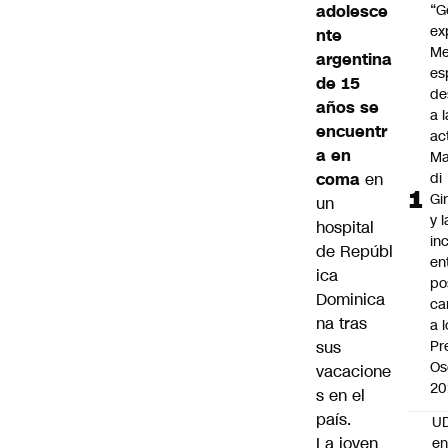
adolesce
“G
ex
nte
Me
argentina
es
de 15
de
años se
a l
encuentr
ac
a en
Ma
coma
en
di
Gi
un
y l
hospital
in
de Repúbl
en
ica
po
Dominica
ca
na tras
a 
sus
Pr
Os
vacacione
20
s en el
país.
UD
La joven
en