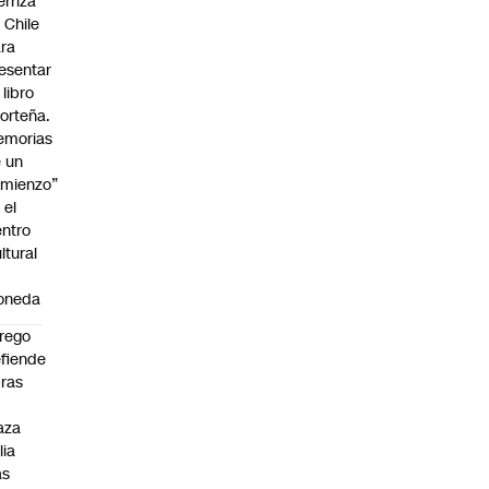
erriza
 Chile
ra
esentar
 libro
orteña.
emorias
 un
mienzo”
 el
ntro
ltural
a
oneda
rego
fiende
ras
n
aza
lia
as