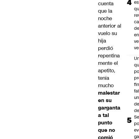
es
cuenta
q
que la
re
noche
ca
anterior al
d
vuelo su
e
hija
ve
perdió
ve
repentina
U
mente el
qu
apetito,
po
tenía
pr
fi
mucho
fa
malestar
u
en su
de
garganta
de
a tal
Se
punto
po
que no
ev
ga
comió