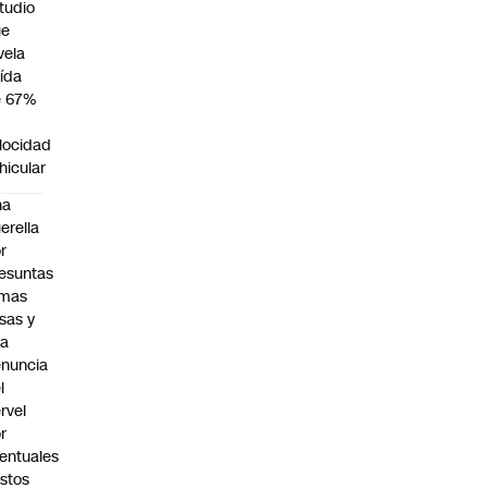
tudio
ue
vela
ída
e 67%
n
locidad
hicular
na
erella
r
esuntas
rmas
lsas y
na
nuncia
l
rvel
r
entuales
stos