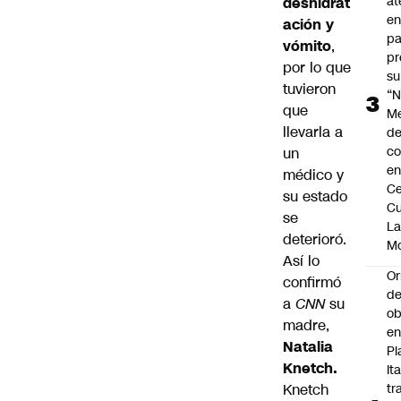
at
deshidrat
en
ación y
pa
vómito
,
pr
por lo que
su
tuvieron
“N
que
M
llevarla a
de
co
un
en
médico y
Ce
su estado
Cu
se
L
deterioró.
M
Así lo
Or
confirmó
de
a
CNN
su
ob
madre,
e
Natalia
Pl
Knetch.
Ita
Knetch
tr