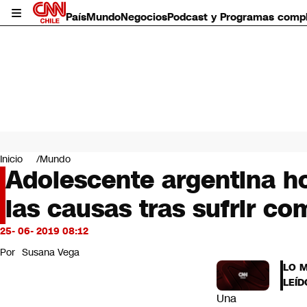
País
Mundo
Negocios
Podcast y Programas comp
País
Mundo
Inicio
Mundo
Negocios
Adolescente argentina ho
Deportes
las causas tras sufrir co
Programas completos
Cultura
Servicios
25- 06- 2019 08:12
Bits
Por
Susana Vega
CNN Data
LO 
CNN tiempo
LEÍD
Futuro 360
Una
Opinión