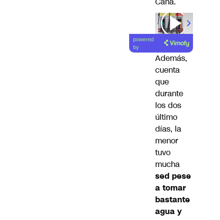
Cana.
powered
by
Además,
cuenta
que
durante
los dos
último
días, la
menor
tuvo
mucha
sed pese
a tomar
bastante
agua y