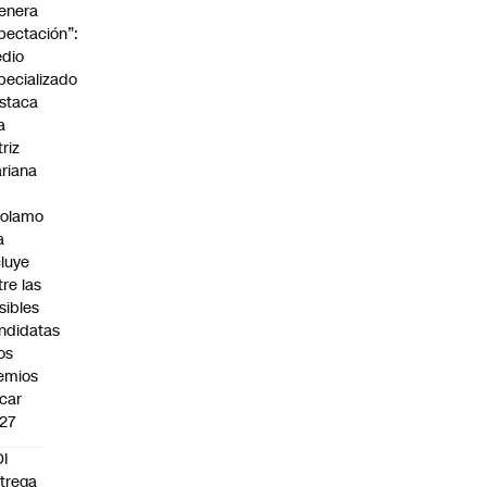
enera
pectación”:
dio
pecializado
staca
a
triz
riana
rolamo
a
cluye
tre las
sibles
ndidatas
los
emios
car
27
I
trega