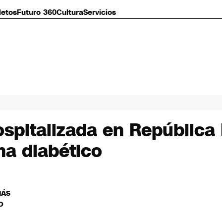
letos
Futuro 360
Cultura
Servicios
spitalizada en República
ma diabético
MÁS
O