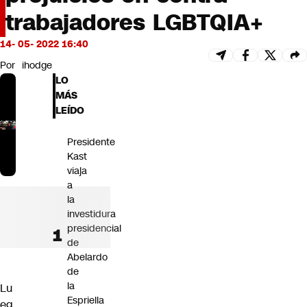
Futuro 360
trabajadores LGBTQIA+
Opinión
14- 05- 2022 16:40
Por
ihodge
LO
MÁS
LEÍDO
Presidente
Kast
viaja
a
la
investidura
presidencial
de
Abelardo
de
la
Lu
Espriella
eg