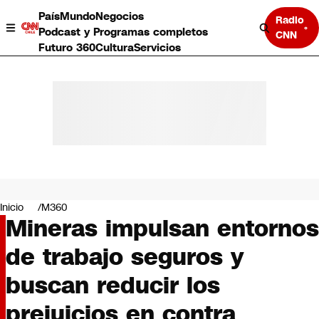
País
Mundo
Negocios
Radio
Podcast y Programas completos
CNN
Futuro 360
Cultura
Servicios
País
Mundo
Negocios
Inicio
M360
Mineras impulsan entornos
Deportes
Programas completos
de trabajo seguros y
Cultura
Servicios
buscan reducir los
Bits
CNN Data
prejuicios en contra
CNN tiempo