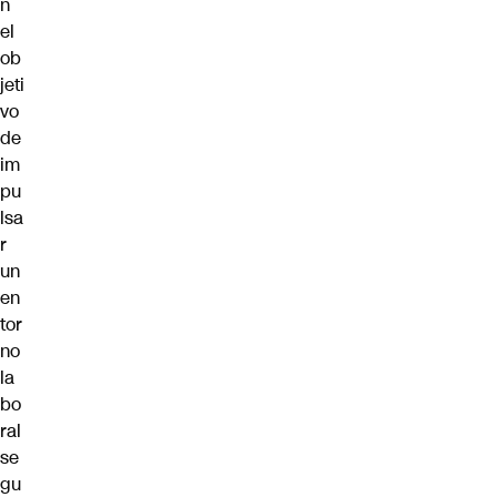
n
el
ob
jeti
vo
de
im
pu
lsa
r
un
en
tor
no
la
bo
ral
se
gu