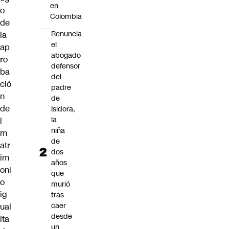
en
o
Colombia
de
Renuncia
la
el
ap
abogado
ro
defensor
ba
del
ció
padre
n
de
de
Isidora,
la
l
niña
m
de
atr
dos
im
años
oni
que
o
murió
ig
tras
caer
ual
desde
ita
un