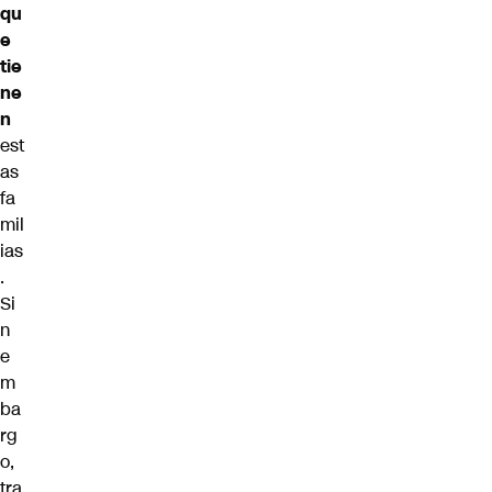
qu
e
tie
ne
n
est
as
fa
mil
ias
.
Si
n
e
m
ba
rg
o,
tra