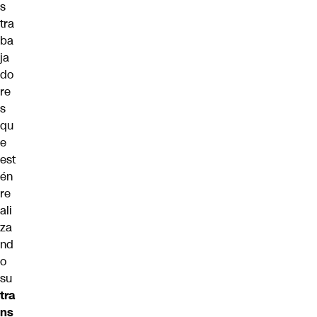
s
tra
ba
ja
do
re
s
qu
e
est
én
re
ali
za
nd
o
su
tra
ns