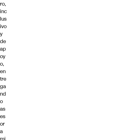
ro,
inc
lus
ivo
y
de
ap
oy
o,
en
tre
ga
nd
o
as
es
or
a
mi