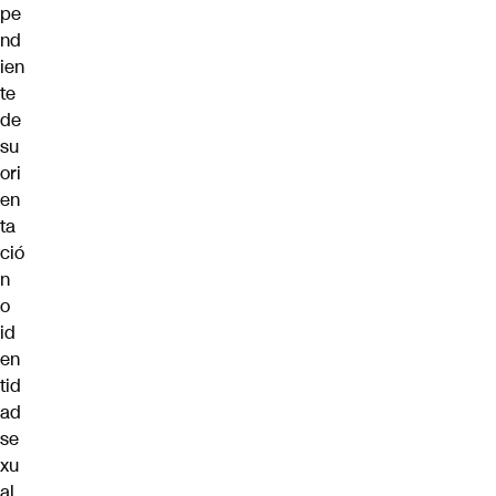
pe
nd
ien
te
de
su
ori
en
ta
ció
n
o
id
en
tid
ad
se
xu
al.