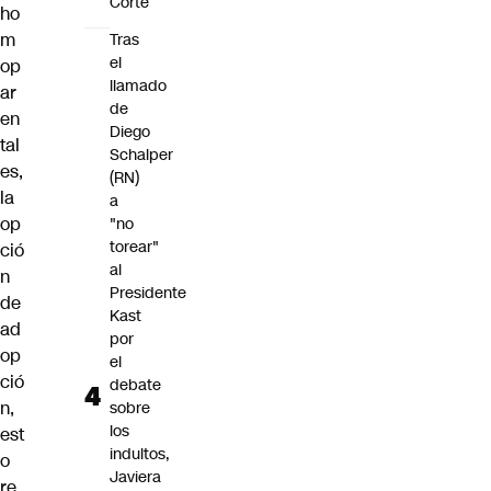
Corte
ho
m
Tras
el
op
llamado
ar
de
en
Diego
tal
Schalper
es,
(RN)
la
a
op
"no
torear"
ció
al
n
Presidente
de
Kast
ad
por
op
el
ció
debate
n,
sobre
los
est
indultos,
o
Javiera
re