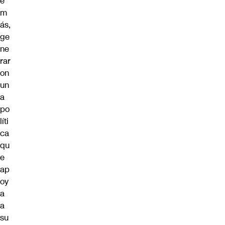
e
m
ás,
ge
ne
rar
on
un
a
po
líti
ca
qu
e
ap
oy
a
a
su