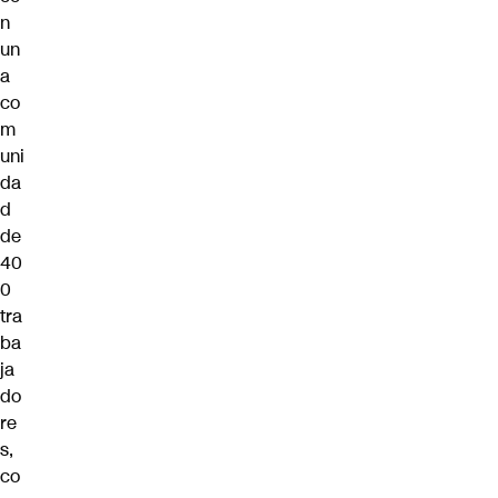
n
un
a
co
m
uni
da
d
de
40
0
tra
ba
ja
do
re
s,
co