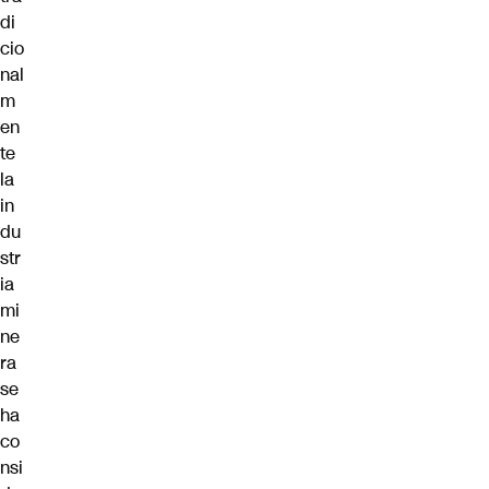
di
cio
nal
m
en
te
la
in
du
str
ia
mi
ne
ra
se
ha
co
nsi