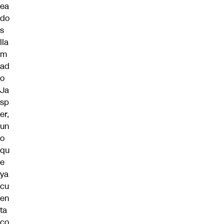
ea
do
s
lla
m
ad
o
Ja
sp
er,
un
o
qu
e
ya
cu
en
ta
co