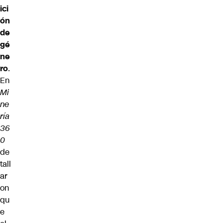
ici
ón
de
gé
ne
ro
.
En
Mi
ne
ría
36
0
de
tall
ar
on
qu
e