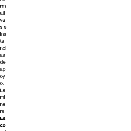
rm
ati
va
s e
ins
ta
nci
as
de
ap
oy
o.
La
mi
ne
ra
Es
co