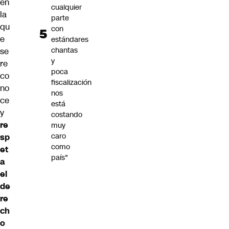
en
cualquier
la
parte
qu
con
e
estándares
chantas
se
y
re
poca
co
fiscalización
no
nos
ce
está
y
costando
re
muy
caro
sp
como
et
país"
a
el
de
re
ch
o