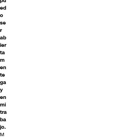
pu
ed
o
se
r
ab
ier
ta
m
en
te
ga
y
en
mi
tra
ba
jo.
M