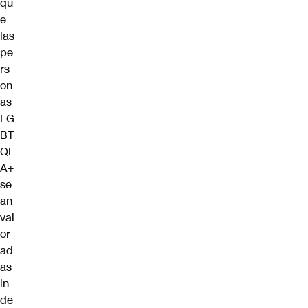
qu
e
las
pe
rs
on
as
LG
BT
QI
A+
se
an
val
or
ad
as
in
de