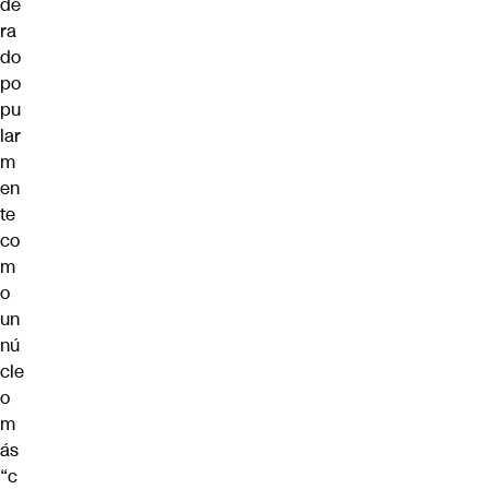
de
ra
do
po
pu
lar
m
en
te
co
m
o
un
nú
cle
o
m
ás
“c