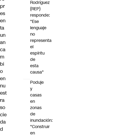
Rodríguez
pr
(REP)
es
responde:
en
"Ese
ta
lenguaje
no
un
representa
an
el
ca
espíritu
m
de
bi
esta
o
causa"
en
Poduje
nu
y
est
casas
ra
en
so
zonas
de
cie
inundación:
da
"Construir
d
en