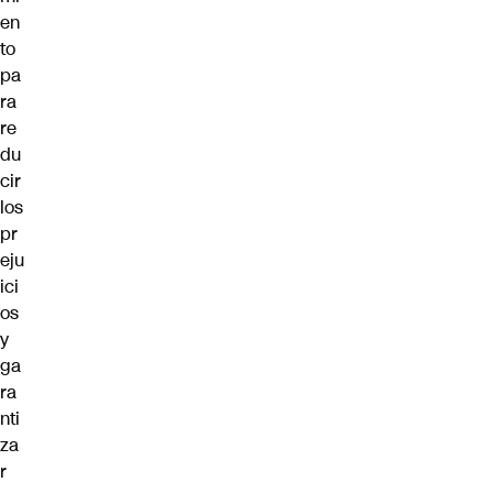
en
to
pa
ra
re
du
cir
los
pr
eju
ici
os
y
ga
ra
nti
za
r