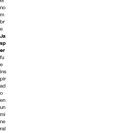
el
no
m
br
e
Ja
sp
er
fu
e
ins
pir
ad
o
en
un
mi
ne
ral