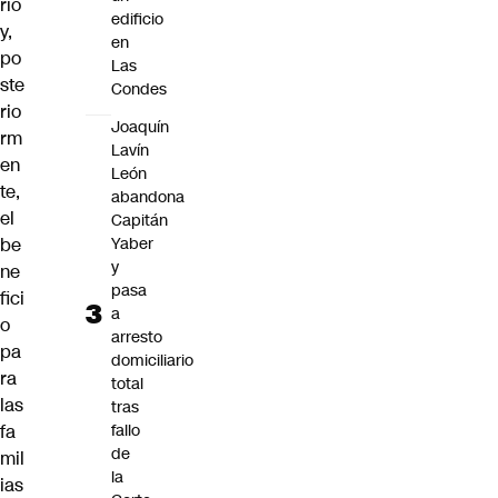
rio
edificio
y,
en
po
Las
ste
Condes
rio
Joaquín
rm
Lavín
en
León
te,
abandona
el
Capitán
be
Yaber
y
ne
pasa
fici
a
o
arresto
pa
domiciliario
ra
total
las
tras
fa
fallo
de
mil
la
ias