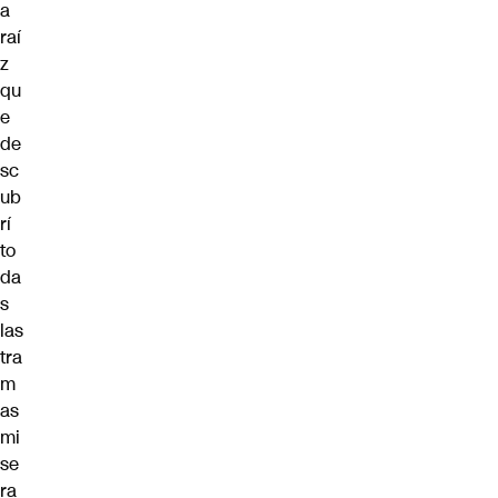
a
raí
z
qu
e
de
sc
ub
rí
to
da
s
las
tra
m
as
mi
se
ra