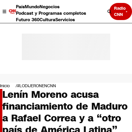
País
Mundo
Negocios
Radio
Podcast y Programas completos
CNN
Futuro 360
Cultura
Servicios
País
Mundo
Negocios
Inicio
#LODIJERONENCNN
Lenín Moreno acusa
Deportes
Programas completos
financiamiento de Maduro
Cultura
Servicios
a Rafael Correa y a “otro
Bits
CNN Data
país de América Latina”
CNN tiempo