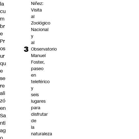
la
Niñez:
Visita
cu
al
m
Zoológico
br
Nacional
e
y
Pr
al
os
Observatorio
ur
Manuel
Foster,
qu
paseo
e
en
se
teleférico
re
y
ali
seis
zó
lugares
en
para
disfrutar
Sa
de
nti
la
ag
naturaleza
o
,