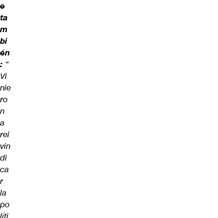
e
ta
m
bi
én
:
“
Vi
nie
ro
n
a
rei
vin
di
ca
r
la
po
líti