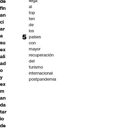
llega
de
al
fin
top
an
ten
ci
de
ar
los
a
países
su
con
mayor
ex
recuperación
ali
del
ad
turismo
o
internacional
y
postpandemia
ex
m
an
da
tar
io
de