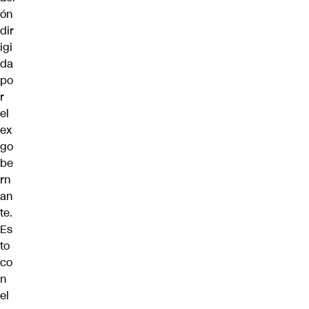
ón
dir
igi
da
po
r
el
ex
go
be
rn
an
te.
Es
to
co
n
el