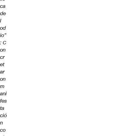
ca
de
l
od
io”
: C
on
cr
et
ar
on
m
ani
fes
ta
ció
n
co