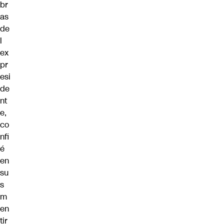
br
as
de
l
ex
pr
esi
de
nt
e,
co
nfi
é
en
su
s
m
en
tir