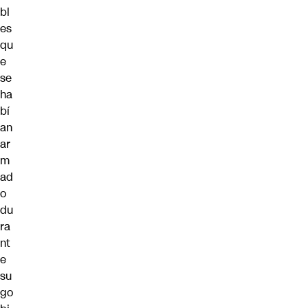
bl
es
qu
e
se
ha
bí
an
ar
m
ad
o
du
ra
nt
e
su
go