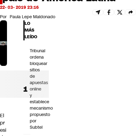
Futuro 360
22- 03- 2019 23:16
Opinión
Por
Paula Lepe Maldonado
LO
MÁS
LEÍDO
Tribunal
ordena
bloquear
sitios
de
apuestas
online
y
establece
mecanismo
propuesto
El
por
pr
Subtel
esi