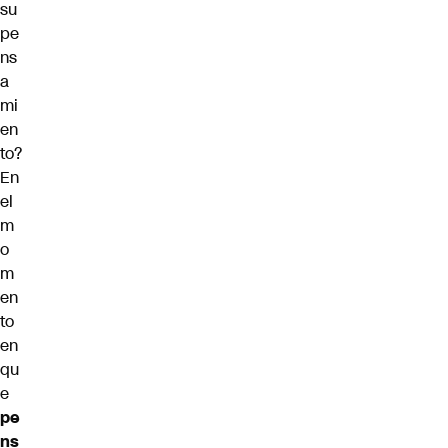
su
pe
ns
a
mi
en
to?
En
el
m
o
m
en
to
en
qu
e
pe
ns