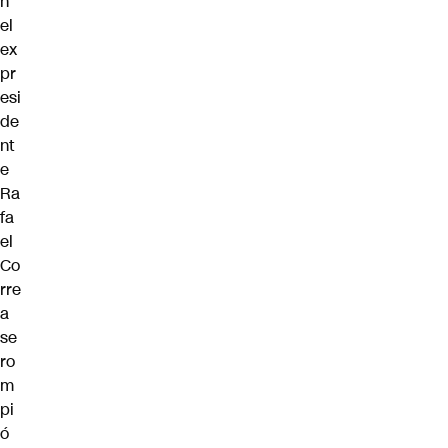
n
el
ex
pr
esi
de
nt
e
Ra
fa
el
Co
rre
a
se
ro
m
pi
ó