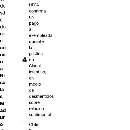
UEFA
de
confirma
sd
un
e
pago
do
a
nd
exempleada
e
durante
ac
la
gestión
us
de
ó
Gianni
a
Infantino,
Ni
en
co
medio
lá
de
s
desmentidos
sobre
M
relación
ad
sentimental
ur
o
Chile