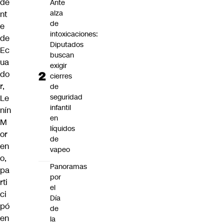
de
Ante
alza
nt
de
e
intoxicaciones:
de
Diputados
Ec
buscan
ua
exigir
do
cierres
r,
de
seguridad
Le
infantil
nín
en
M
líquidos
or
de
en
vapeo
o,
Panoramas
pa
por
rti
el
ci
Día
pó
de
en
la