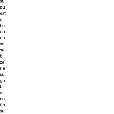
su
pu
est
o
fin
de
de
se
sta
bili
za
r a
su
go
bi
er
no.
En
su