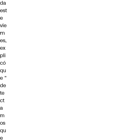
da
est
e
vie
rn
es,
ex
pli
có
qu
e “
de
te
ct
a
m
os
qu
e