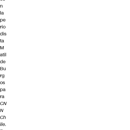
n
la
pe
rio
dis
ta
M
atil
de
Bu
rg
os
pa
ra
CN
N
Ch
ile
.