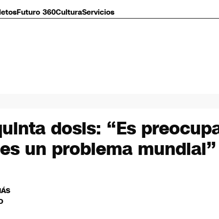
letos
Futuro 360
Cultura
Servicios
 quinta dosis: “Es preocu
 es un problema mundial”
MÁS
O