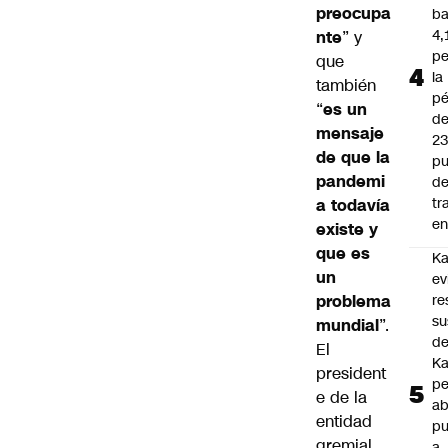
preocupa
ba
4,
nte
” y
pe
que
la
también
pé
“
es un
d
mensaje
2
de que la
pu
pandemi
d
tr
a todavía
en
existe y
que es
Ka
un
ev
problema
re
su
mundial
”.
de
El
Ka
president
pe
e de la
ab
entidad
pu
gremial,
a