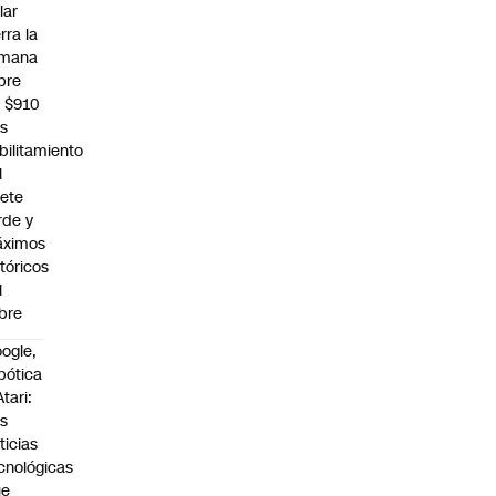
lar
rra la
mana
bre
s $910
as
bilitamiento
l
lete
rde y
ximos
stóricos
l
bre
ogle,
bótica
Atari:
s
ticias
cnológicas
ue