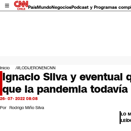
País
Mundo
Negocios
Podcast y Programas comp
País
Mundo
Inicio
#LODIJERONENCNN
Negocios
Ignacio Silva y eventual
Deportes
que la pandemia todavía
Programas completos
Cultura
Servicios
26- 07- 2022 08:08
Bits
Por
Rodrigo Miño Silva
CNN Data
LO 
CNN tiempo
LEÍD
Futuro 360
Opinión