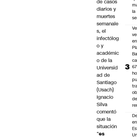
de casos
m
diarios y
la
muertes
s
semanale
Ve
s, el
ve
infectólog
e
o y
Pl
académic
B
o de la
ca
6
Universid
ho
ad de
pu
Santiago
tr
(Usach)
ob
Ignacio
d
Silva
re
comentó
D
que la
e
situación
Es
“
es
Un