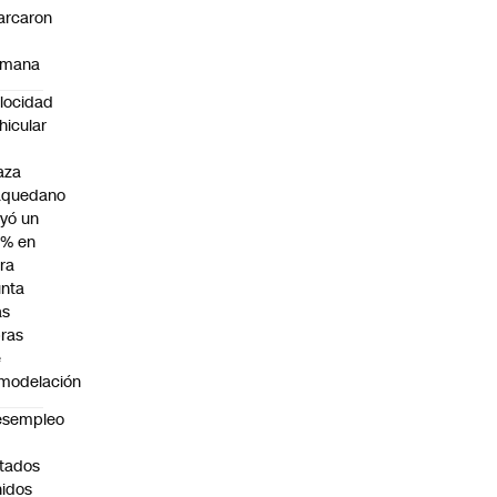
arcaron
emana
locidad
hicular
n
aza
aquedano
yó un
7% en
ra
nta
as
ras
e
modelación
esempleo
n
tados
idos