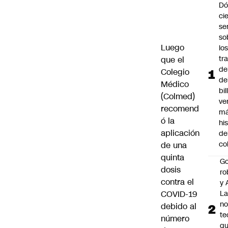
Dó
cie
se
so
Luego
lo
tr
que el
de
Colegio
de
Médico
bil
(Colmed)
ve
recomend
má
ó la
hi
aplicación
de
co
de una
quinta
Go
dosis
ro
contra el
y 
COVID-19
La
no
debido al
te
número
q