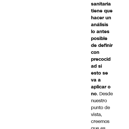
sanitaria
tiene que
hacer un
análisis
lo antes
posible
de definir
con
precocid
ad si
esto se
va a
aplicar o
no
. Desde
nuestro
punto de
vista,
creemos
que es