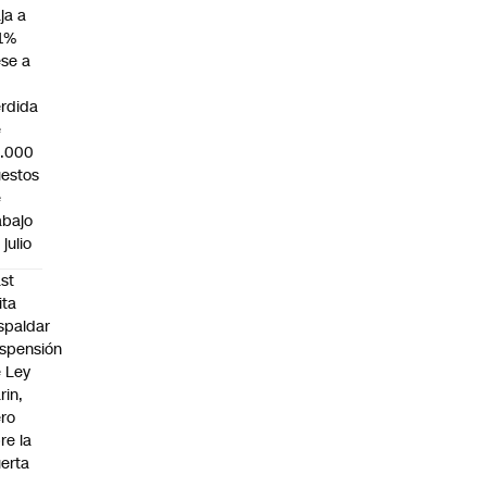
ja a
1%
se a
rdida
e
3.000
estos
e
abajo
 julio
st
ita
spaldar
spensión
 Ley
rin,
ro
re la
erta