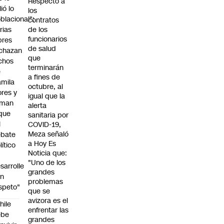
Respecto a
lió lo
los
blacional":
contratos
rias
de los
funcionarios
bres
de salud
chazan
que
chos
terminarán
e
a fines de
mila
octubre, al
ores y
igual que la
aman
alerta
que
sanitaria por
l
COVID-19,
Meza señaló
ebate
a Hoy Es
lítico
Noticia que:
"Uno de los
sarrolle
grandes
on
problemas
speto"
que se
avizora es el
hile
enfrentar las
ebe
grandes