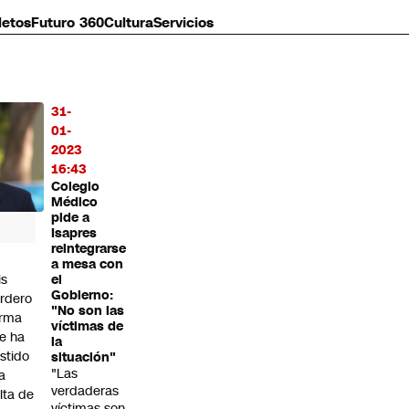
letos
Futuro 360
Cultura
Servicios
31-
MÁS
01-
O
2023
16:43
Colegio
Médico
pide a
Isapres
reintegrarse
a mesa con
is
el
Gobierno:
rdero
"No son las
irma
víctimas de
e ha
la
istido
situación"
"Las
a
verdaderas
alta de
víctimas son