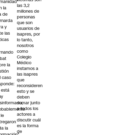
manidad"
las 3,2
n la
millones de
ja de
personas
rnarda
que son
ra y
usuarios de
te las
isapres, por
íticas
lo tanto,
nosotros
como
rnando
Colegio
bat
Médico
bre la
instamos a
stión
las isapres
l caso
que
sponde:
reconsideren
l está
esto y se
uy
deben
sinformado,
sumar junto
a todos los
obablemente
actores a
 le
discutir cuál
tregaron
es la forma
da la
de
formación"