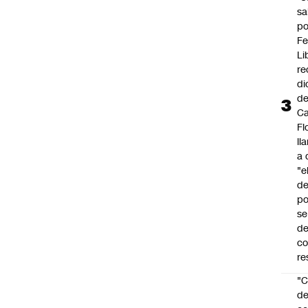
sa
po
Fe
Li
re
di
d
Ca
Fl
ll
a 
"e
d
po
se
de
c
re
"C
d