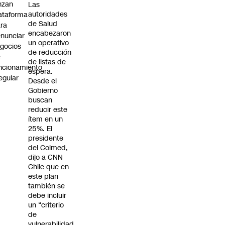
nzan
Las
autoridades
ataforma
de Salud
ra
encabezaron
nunciar
un operativo
gocios
de reducción
e
de listas de
ncionamiento
espera.
regular
Desde el
Gobierno
buscan
reducir este
ítem en un
25%. El
presidente
del Colmed,
dijo a CNN
Chile que en
este plan
también se
debe incluir
un “criterio
de
vulnerabilidad