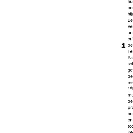
hu
co
hi
Be
Ve
an
cr
de
Fe
Ra
so
ge
de
re
"É
m
de
pr
no
en
to
in