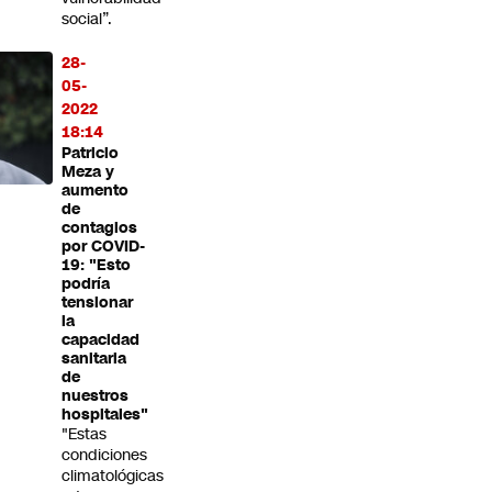
social”.
28-
05-
2022
18:14
Patricio
Meza y
aumento
de
contagios
por COVID-
19: "Esto
podría
tensionar
la
capacidad
sanitaria
de
nuestros
hospitales"
"Estas
condiciones
climatológicas