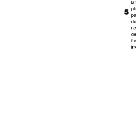
la
pl
pa
de
ne
d
fu
ir