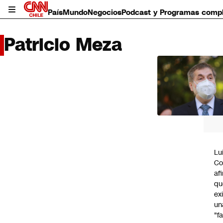
País
Mundo
Negocios
Podcast y Programas comp
Patricio Meza
LO 
LEÍD
País
Mundo
Negocios
Deportes
Programas completos
Lu
Cultura
Co
Servicios
af
Bits
qu
CNN Data
ex
CNN tiempo
un
Futuro 360
"f
Opinión