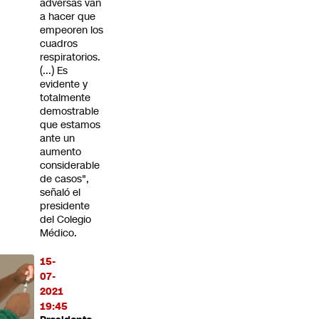
adversas van
a hacer que
empeoren los
cuadros
respiratorios.
(...) Es
evidente y
totalmente
demostrable
que estamos
ante un
aumento
considerable
de casos",
señaló el
presidente
del Colegio
Médico.
15-
07-
2021
19:45