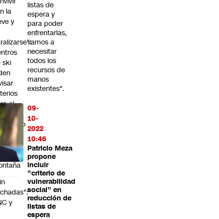
nvivir
listas de
n la
espera y
eve y
para poder
o
enfrentarlas,
ralizarse":
vamos a
necesitar
ntros
todos los
 ski
recursos de
den
manos
visar
existentes".
iterios
ra el
09-
erre
10-
eventivo
2022
e
10:46
aminos
Patricio Meza
la
propone
ontaña
incluir
“criterio de
in
vulnerabilidad
social” en
chadas":
reducción de
NC y
listas de
espera