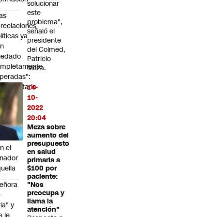
solucionar
este
as
problema",
reciaciones
señaló el
líticas ya
presidente
an
del Colmed,
uedado
Patricio
ompletamente
Meza.
peradas":
bsecretario
14-
avez
10-
2022
fiere a
20:04
Meza sobre
aumento del
lémica
presupuesto
n el
en salud
nador
primaria a
uella
$100 por
paciente:
eñora
"Nos
preocupa y
e
llama la
ria" y
atención"
e le