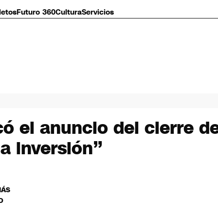
letos
Futuro 360
Cultura
Servicios
có el anuncio del cierre d
la inversión”
MÁS
O