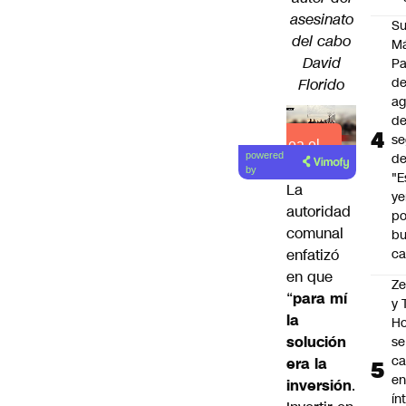
asesinato
Su
del cabo
M
David
P
de
Florido
a
d
se
Lea el
powered
de
artículo
by
"E
La
y
autoridad
po
comunal
b
enfatizó
ca
en que
Z
“
para mí
y
la
Ho
solución
se
c
era la
en
inversión
.
ín