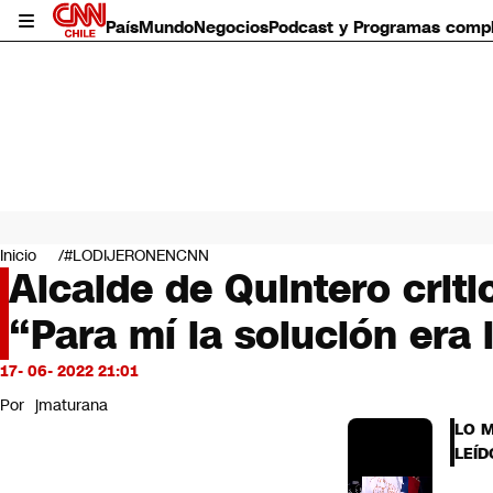
País
Mundo
Negocios
Podcast y Programas comp
País
Mundo
Inicio
#LODIJERONENCNN
Negocios
Alcalde de Quintero criti
Deportes
“Para mí la solución era 
Programas completos
Cultura
Servicios
17- 06- 2022 21:01
Bits
Por
jmaturana
CNN Data
LO 
CNN tiempo
LEÍD
Futuro 360
Opinión