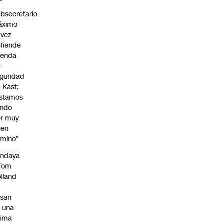
bsecretario
áximo
avez
fiende
genda
e
guridad
 Kast:
stamos
endo
r muy
uen
mino"
endaya
 Tom
lland
asan
 una
tima