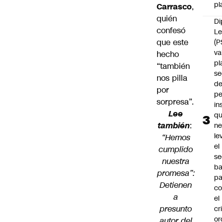
pl
Carrasco
,
quién
Di
confesó
Le
que este
(P
va
hecho
pl
“también
se
nos pilla
de
por
pe
sorpresa”.
in
Lee
qu
también
:
ne
le
“Hemos
el
cumplido
se
nuestra
ba
promesa”:
pa
Detienen
co
a
el
presunto
cr
or
autor del