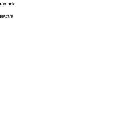
remonia
n
glaterra