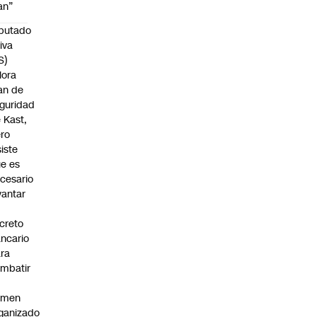
an”
putado
iva
S)
lora
an de
guridad
 Kast,
ro
siste
e es
cesario
vantar
creto
ncario
ra
mbatir
imen
ganizado