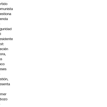
rtido
omunista
estiona
genda
e
guridad
l
esidente
st:
ecién
ora,
as
nco
eses
e
stión,
esenta
n
imer
sbozo
e