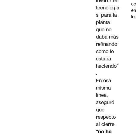
Invertir en
ce
tecnología
e
s, para la
In
planta
que no
daba más
refinando
como lo
estaba
haciendo”
.
En esa
misma
línea,
aseguró
que
respecto
al cierre
“
no he