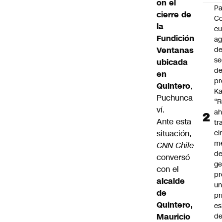
on
el
Pa
cierre de
C
la
cu
Fundición
a
Ventanas
d
se
ubicada
de
en
pr
Quintero
,
Ka
Puchunca
“R
ví.
ah
Ante esta
tr
situación,
ci
m
CNN Chile
d
conversó
ge
con el
pr
alcalde
u
de
pr
Quintero,
e
Mauricio
d