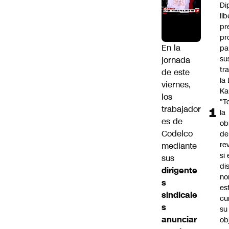
Di
lib
pr
pr
En la
pa
su
jornada
tr
de este
la
viernes,
Ka
los
"T
trabajador
la
es de
ob
Codelco
de
re
mediante
si 
sus
di
dirigente
no
s
es
sindicale
cu
s
su
anunciar
ob