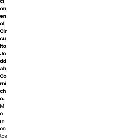
ci
ón
en
el
Cir
cu
ito
Je
dd
ah
Co
rni
ch
e.
M
o
m
en
tos