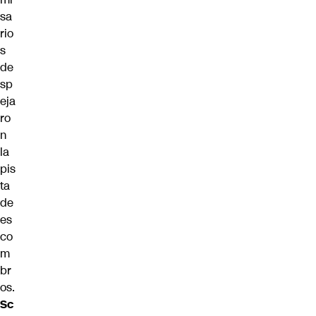
sa
rio
s
de
sp
eja
ro
n
la
pis
ta
de
es
co
m
br
os.
Sc