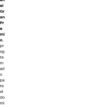
el
Gr
an
Pr
e
mi
o
,
pr
og
ra
m
ad
o
pa
ra
el
do
mi