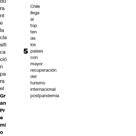
du
Chile
ra
llega
nt
al
e
top
la
ten
cla
de
sifi
los
países
ca
con
ció
mayor
n
recuperación
pa
del
ra
turismo
el
internacional
Gr
postpandemia
an
Pr
e
mi
o