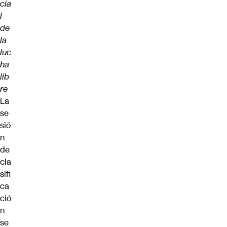
cia
l
de
la
luc
ha
lib
re
La
se
sió
n
de
cla
sifi
ca
ció
n
se