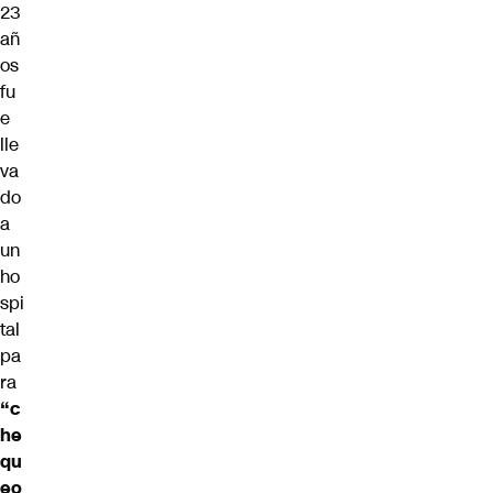
23
añ
os
fu
e
lle
va
do
a
un
ho
spi
tal
pa
ra
“c
he
qu
eo