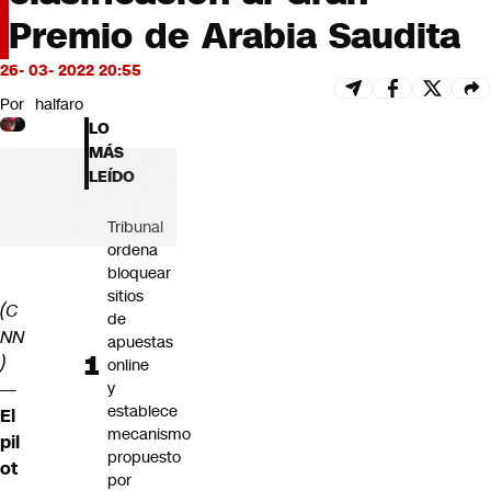
Futuro 360
Premio de Arabia Saudita
Opinión
26- 03- 2022 20:55
Por
halfaro
LO
MÁS
LEÍDO
Tribunal
ordena
bloquear
sitios
(C
de
NN
apuestas
)
online
—
y
establece
El
mecanismo
pil
propuesto
ot
por