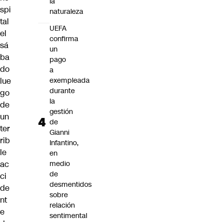
la
spi
naturaleza
tal
UEFA
el
confirma
sá
un
ba
pago
do
a
lue
exempleada
durante
go
la
de
gestión
un
de
ter
Gianni
rib
Infantino,
le
en
ac
medio
de
ci
desmentidos
de
sobre
nt
relación
e
sentimental