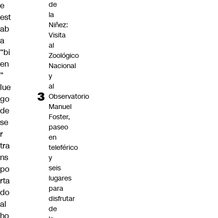
de
e
la
est
Niñez:
ab
Visita
a
al
“bi
Zoológico
en
Nacional
”
y
al
lue
Observatorio
go
Manuel
de
Foster,
se
paseo
r
en
tra
teleférico
ns
y
seis
po
lugares
rta
para
do
disfrutar
al
de
ho