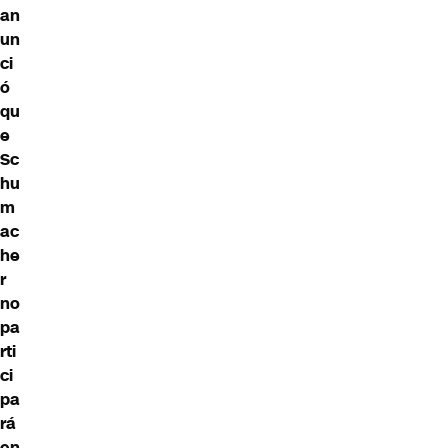
an
un
ci
ó
qu
e
Sc
hu
m
ac
he
r
no
pa
rti
ci
pa
rá
en