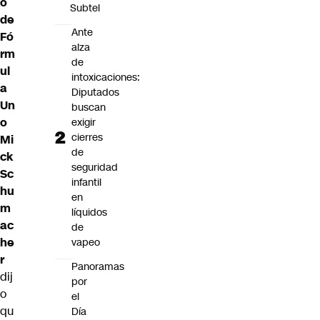
o
Subtel
de
Ante
Fó
alza
rm
de
ul
intoxicaciones:
a
Diputados
Un
buscan
o
exigir
cierres
Mi
de
ck
seguridad
Sc
infantil
hu
en
m
líquidos
ac
de
he
vapeo
r
Panoramas
dij
por
o
el
qu
Día