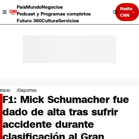
País
Mundo
Negocios
Radio
Podcast y Programas completos
CNN
Futuro 360
Cultura
Servicios
País
Mundo
Negocios
Inicio
Deportes
F1: Mick Schumacher fue
Deportes
Programas completos
dado de alta tras sufrir
Cultura
Servicios
accidente durante
Bits
CNN Data
clasificación al Gran
CNN tiempo