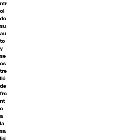
ntr
ol
de
su
au
to
y
se
es
tre
lló
de
fre
nt
e
a
la
sa
lid