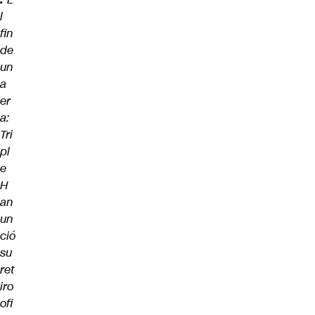
l
fin
de
un
a
er
a:
Tri
pl
e
H
an
un
ció
su
ret
iro
ofi