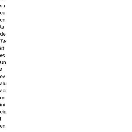
su
cu
en
ta
de
Tw
itt
er.
Un
a
ev
alu
aci
ón
ini
cia
l
en