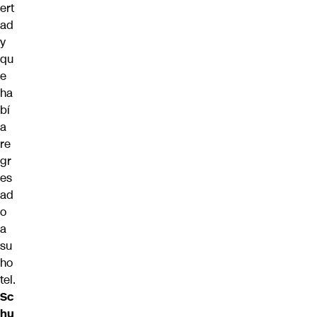
ert
ad
y
qu
e
ha
bí
a
re
gr
es
ad
o
a
su
ho
tel.
Sc
hu