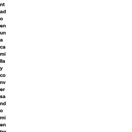
nt
ad
o
en
un
a
ca
mi
lla
y
co
nv
er
sa
nd
o
mi
en
tra