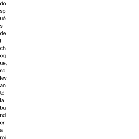
de
sp
ué
s
de
l
ch
oq
ue,
se
lev
an
tó
la
ba
nd
er
a
roj