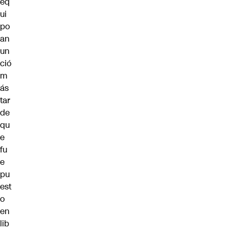
eq
ui
po
an
un
ció
m
ás
tar
de
qu
e
fu
e
pu
est
o
en
lib