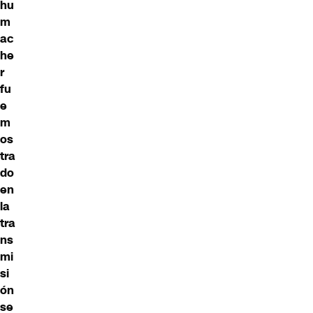
hu
m
ac
he
r
fu
e
m
os
tra
do
en
la
tra
ns
mi
si
ón
se