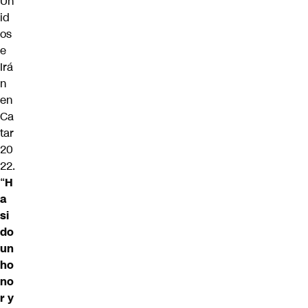
Un
id
os
e
Irá
n
en
Ca
tar
20
22.
“
H
a
si
do
un
ho
no
r y