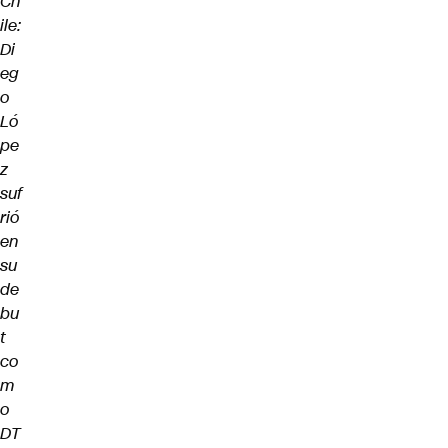
Ch
ile:
Di
eg
o
Ló
pe
z
suf
rió
en
su
de
bu
t
co
m
o
DT