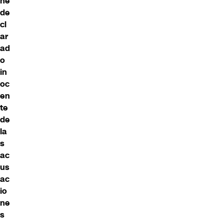
he
de
cl
ar
ad
o
in
oc
en
te
de
la
s
ac
us
ac
io
ne
s