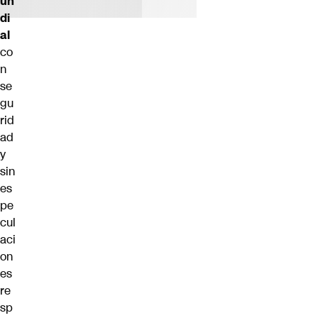
un
di
al
co
n
se
gu
rid
ad
y
sin
es
pe
cul
aci
on
es
re
sp