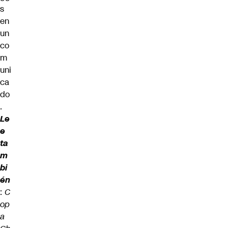
s
en
un
co
m
uni
ca
do
.
Le
e
ta
m
bi
én
:
C
op
a