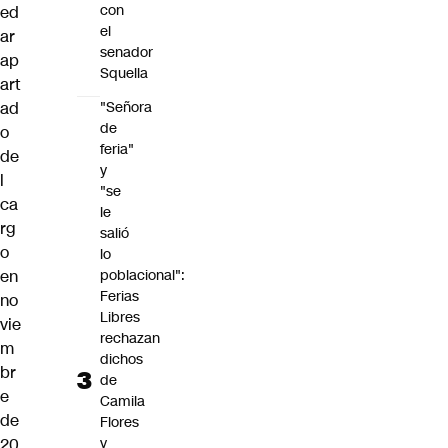
con
ed
el
ar
senador
ap
Squella
art
ad
"Señora
de
o
feria"
de
y
l
"se
ca
le
rg
salió
o
lo
en
poblacional":
Ferias
no
Libres
vie
rechazan
m
dichos
br
de
e
Camila
de
Flores
20
y