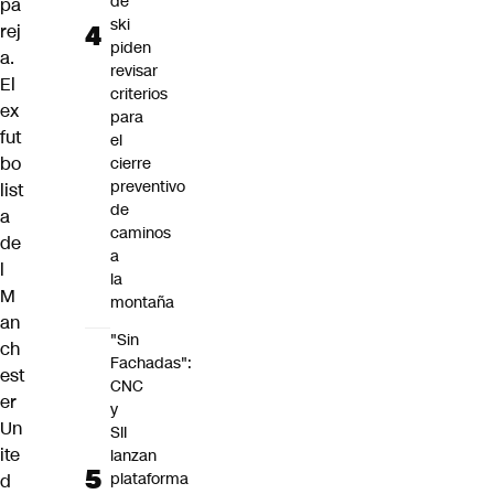
de
pa
ski
rej
piden
a.
revisar
El
criterios
ex
para
fut
el
bo
cierre
preventivo
list
de
a
caminos
de
a
l
la
M
montaña
an
"Sin
ch
Fachadas":
est
CNC
er
y
Un
SII
ite
lanzan
plataforma
d