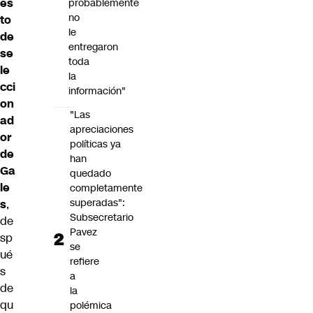
es
probablemente
no
to
le
de
entregaron
se
toda
le
la
cci
información"
on
"Las
ad
apreciaciones
or
políticas ya
de
han
Ga
quedado
le
completamente
superadas":
s
,
Subsecretario
de
Pavez
sp
se
ué
refiere
s
a
de
la
qu
polémica