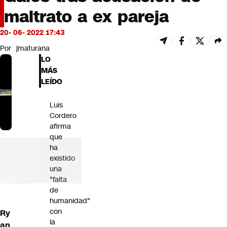
Futuro 360
maltrato a ex pareja
Opinión
20- 06- 2022 17:43
Por
jmaturana
LO
MÁS
LEÍDO
Luis
Cordero
afirma
que
ha
existido
una
"falta
de
humanidad"
con
Ry
la
an