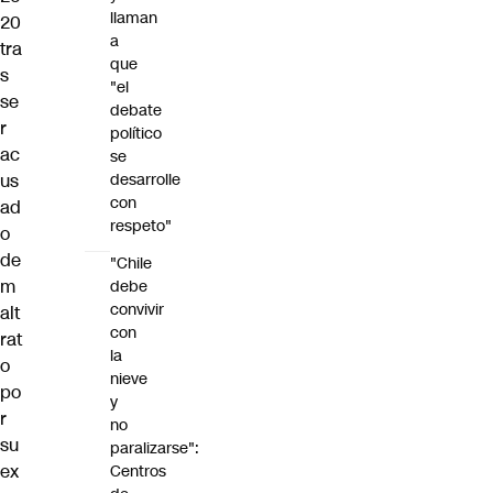
llaman
20
a
tra
que
s
"el
se
debate
r
político
ac
se
us
desarrolle
con
ad
respeto"
o
de
"Chile
m
debe
convivir
alt
con
rat
la
o
nieve
po
y
r
no
su
paralizarse":
ex
Centros