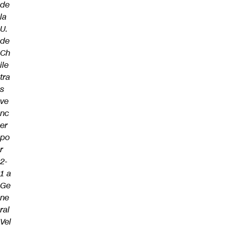
de
la
U.
de
Ch
ile
tra
s
ve
nc
er
po
r
2-
1 a
Ge
ne
ral
Vel