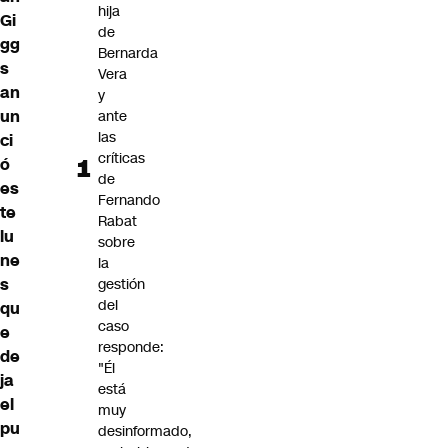
hija
Gi
de
gg
Bernarda
s
Vera
an
y
un
ante
las
ci
críticas
ó
de
es
Fernando
te
Rabat
lu
sobre
ne
la
s
gestión
del
qu
caso
e
responde:
de
"Él
ja
está
el
muy
pu
desinformado,