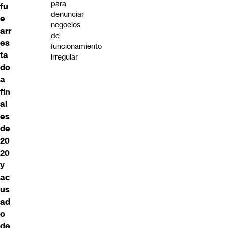
para
fu
denunciar
e
negocios
arr
de
es
funcionamiento
ta
irregular
do
a
fin
al
es
de
20
20
y
ac
us
ad
o
de