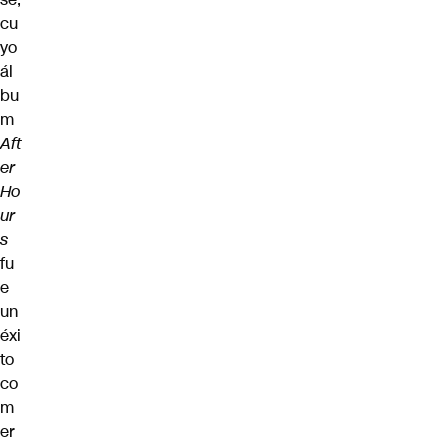
cu
yo
ál
bu
m
Aft
er
Ho
ur
s
fu
e
un
éxi
to
co
m
er