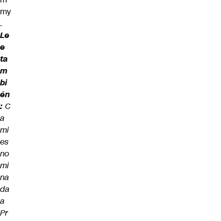
my
.
Le
e
ta
m
bi
én
:
C
a
mi
es
no
mi
na
da
a
Pr