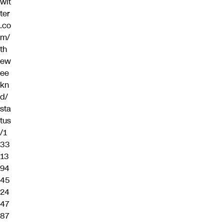
wit
ter
.co
m/
th
ew
ee
kn
d/
sta
tus
/1
33
13
94
45
24
47
87