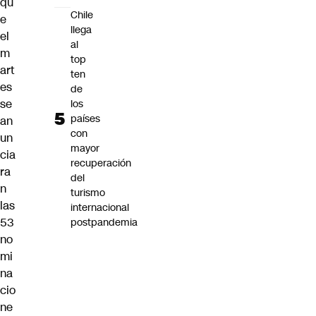
qu
Chile
e
llega
el
al
m
top
art
ten
es
de
se
los
países
an
con
un
mayor
cia
recuperación
ra
del
n
turismo
las
internacional
53
postpandemia
no
mi
na
cio
ne