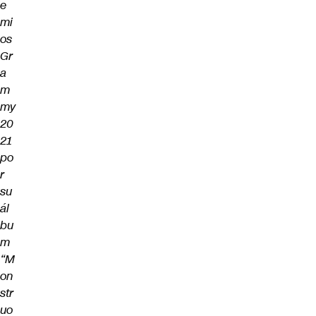
e
mi
os
Gr
a
m
my
20
21
po
r
su
ál
bu
m
“M
on
str
uo