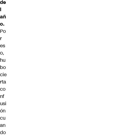
de
l
añ
o.
Po
r
es
o,
hu
bo
cie
rta
co
nf
usi
ón
cu
an
do