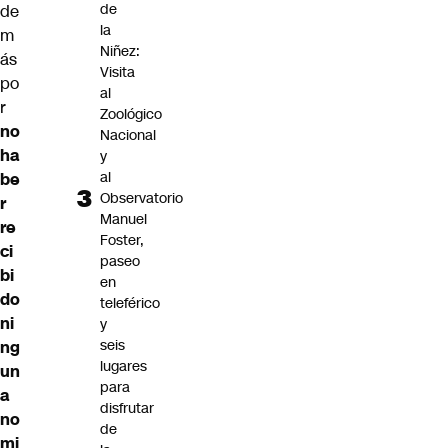
de
de
la
m
Niñez:
ás
Visita
po
al
r
Zoológico
no
Nacional
ha
y
al
be
Observatorio
r
Manuel
re
Foster,
ci
paseo
bi
en
do
teleférico
ni
y
seis
ng
lugares
un
para
a
disfrutar
no
de
mi