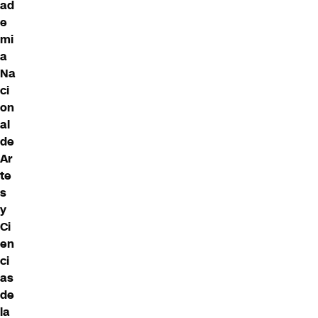
ad
e
mi
a
Na
ci
on
al
de
Ar
te
s
y
Ci
en
ci
as
de
la