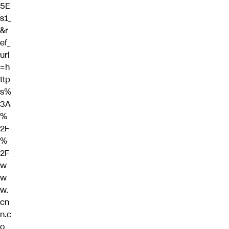
5E
s1_
&r
ef_
url
=h
ttp
s%
3A
%
2F
%
2F
w
w
w.
cn
n.c
o