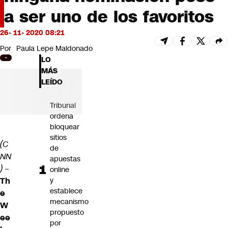
Futuro 360
a ser uno de los favoritos
Opinión
26- 11- 2020 08:21
Por
Paula Lepe Maldonado
LO
MÁS
LEÍDO
Tribunal
ordena
bloquear
sitios
(C
de
NN
apuestas
) –
online
Th
y
establece
e
mecanismo
W
propuesto
ee
por