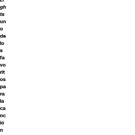
gh
ts
un
o
de
lo
s
fa
vo
rit
os
pa
ra
la
ca
nc
ió
n