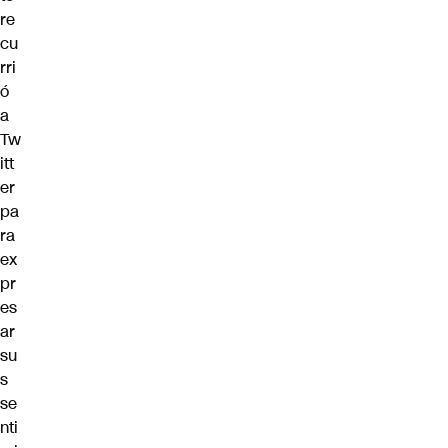
re
cu
rri
ó
a
Tw
itt
er
pa
ra
ex
pr
es
ar
su
s
se
nti