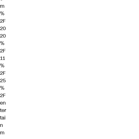
m
%
2F
20
20
%
2F
11
%
2F
25
%
2F
en
ter
tai
n
m