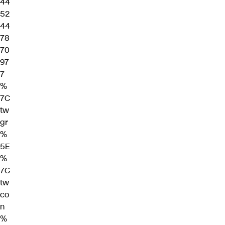
44
52
44
78
70
97
7
%
7C
tw
gr
%
5E
%
7C
tw
co
n
%