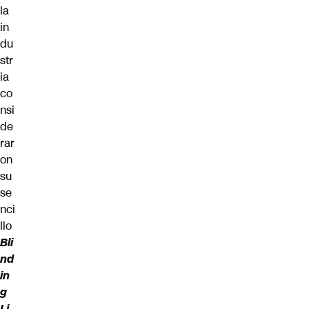
la
in
du
str
ia
co
nsi
de
rar
on
su
se
nci
llo
Bli
nd
in
g
Li