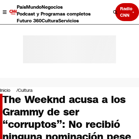
País
Mundo
Negocios
Radio
Podcast y Programas completos
CNN
Futuro 360
Cultura
Servicios
País
Mundo
Negocios
Inicio
Cultura
The Weeknd acusa a los
Deportes
Programas completos
Grammy de ser
Cultura
Servicios
“corruptos”: No recibió
Bits
CNN Data
ninguna nominación pese
CNN tiempo