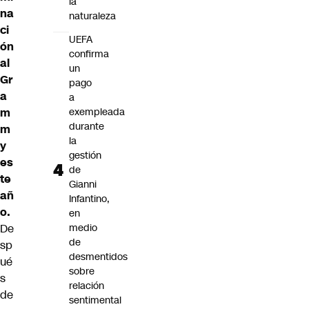
la
na
naturaleza
ci
UEFA
ón
confirma
al
un
Gr
pago
a
a
m
exempleada
durante
m
la
y
gestión
es
de
te
Gianni
añ
Infantino,
o.
en
De
medio
de
sp
desmentidos
ué
sobre
s
relación
de
sentimental