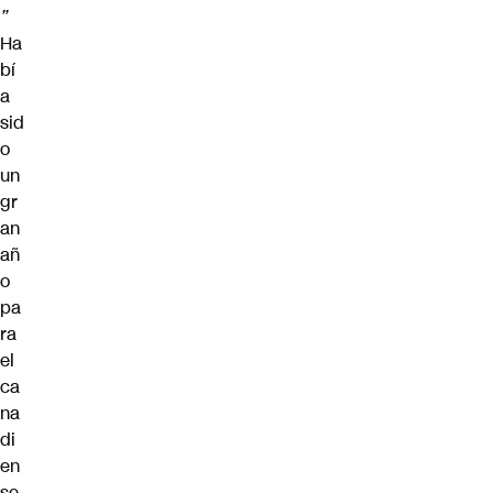
”
Ha
bí
a
sid
o
un
gr
an
añ
o
pa
ra
el
ca
na
di
en
se,