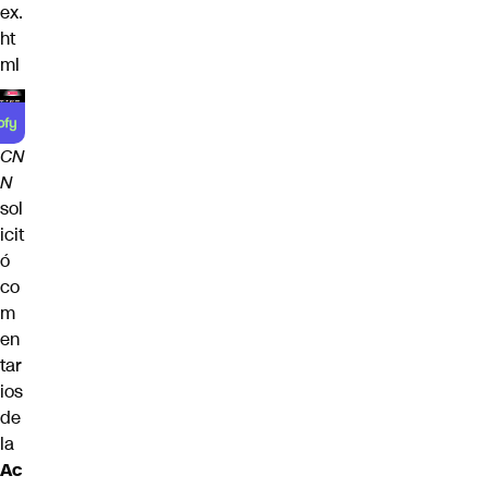
ex.
ht
ml
CN
N
sol
icit
ó
co
m
en
tar
ios
de
la
Ac