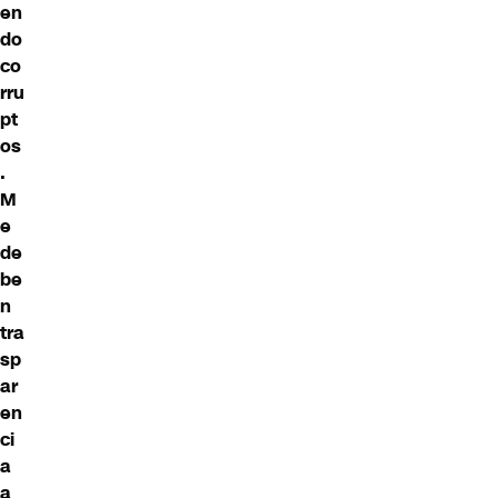
en
do
co
rru
pt
os
.
M
e
de
be
n
tra
sp
ar
en
ci
a
a