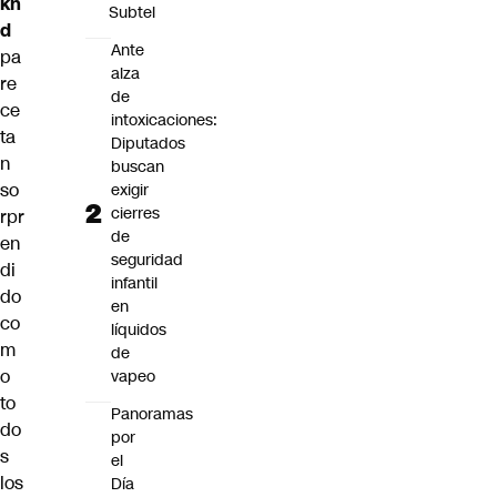
kn
Subtel
d
Ante
pa
alza
re
de
ce
intoxicaciones:
ta
Diputados
n
buscan
so
exigir
cierres
rpr
de
en
seguridad
di
infantil
do
en
co
líquidos
m
de
o
vapeo
to
Panoramas
do
por
s
el
los
Día