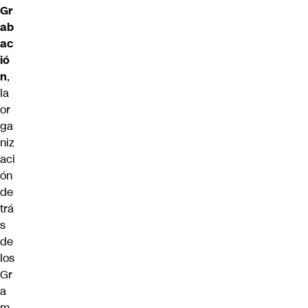
Gr
ab
ac
ió
n
,
la
or
ga
niz
aci
ón
de
trá
s
de
los
Gr
a
m