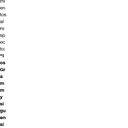
mi
en
tos
al
re
sp
ec
to:
“l
os
Gr
a
m
m
y
si
gu
en
si