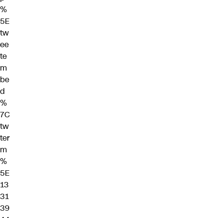
%
5E
tw
ee
te
m
be
d
%
7C
tw
ter
m
%
5E
13
31
39