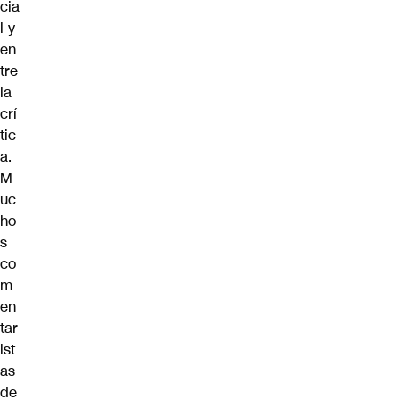
cia
l y
en
tre
la
crí
tic
a.
M
uc
ho
s
co
m
en
tar
ist
as
de