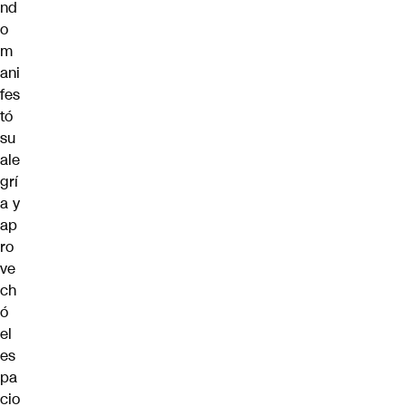
nd
o
m
ani
fes
tó
su
ale
grí
a y
ap
ro
ve
ch
ó
el
es
pa
cio