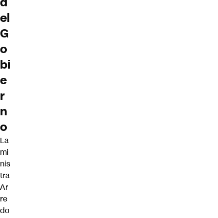
d
el
G
o
bi
e
r
n
o
La
mi
nis
tra
Ar
re
do