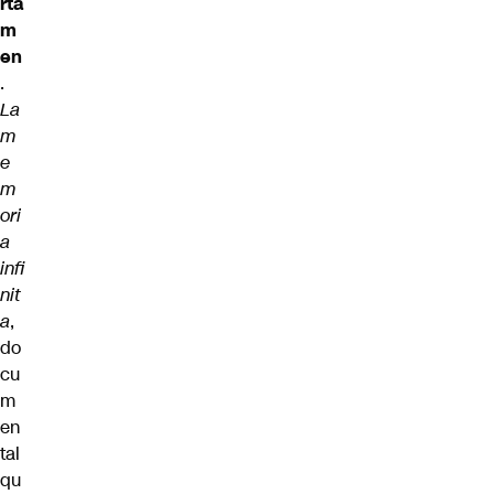
rta
m
en
.
La
m
e
m
ori
a
infi
nit
a
,
do
cu
m
en
tal
qu