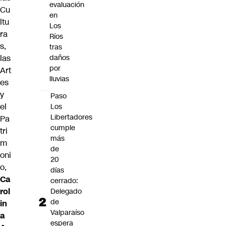
evaluación
Cu
en
ltu
Los
ra
Ríos
s,
tras
daños
las
por
Art
lluvias
es
y
Paso
el
Los
Libertadores
Pa
cumple
tri
más
m
de
oni
20
o,
días
Ca
cerrado:
rol
Delegado
de
in
Valparaíso
a
espera