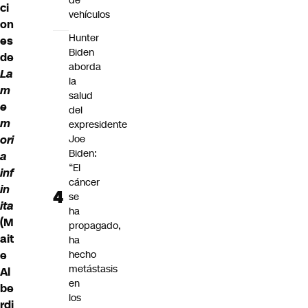
de
ci
vehículos
on
Hunter
es
Biden
de
aborda
La
la
m
salud
e
del
m
expresidente
Joe
ori
Biden:
a
“El
inf
cáncer
in
se
ita
ha
(M
propagado,
ait
ha
hecho
e
metástasis
Al
en
be
los
rdi