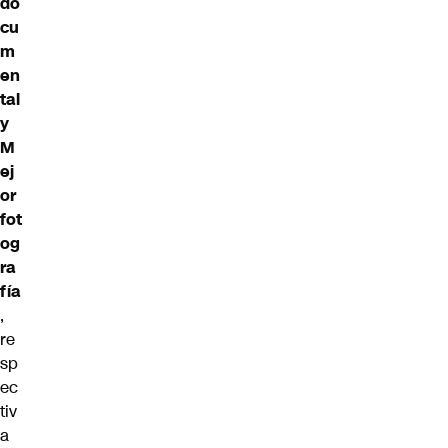
do
cu
m
en
tal
y
M
ej
or
fot
og
ra
fía
,
re
sp
ec
tiv
a