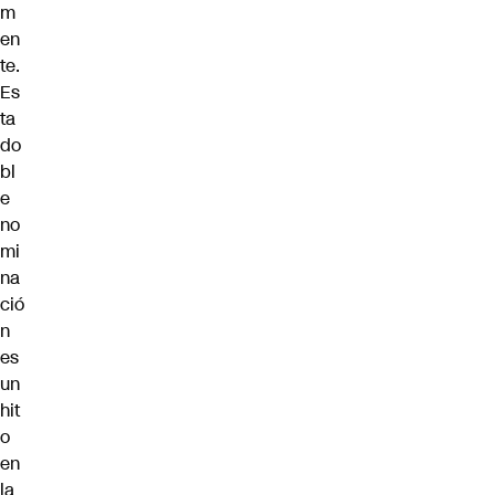
m
en
te.
Es
ta
do
bl
e
no
mi
na
ció
n
es
un
hit
o
en
la