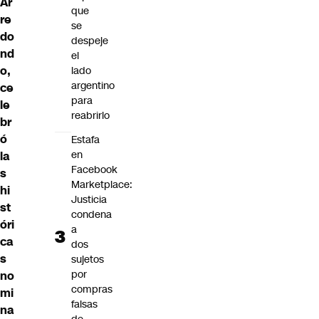
Ar
que
re
se
do
despeje
nd
el
o
,
lado
argentino
ce
para
le
reabrirlo
br
ó
Estafa
en
la
Facebook
s
Marketplace:
hi
Justicia
st
condena
óri
a
ca
dos
s
sujetos
por
no
compras
mi
falsas
na