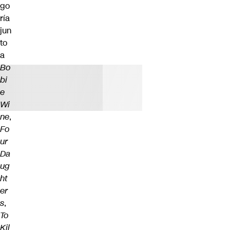
go
ría
jun
to
a
Bo
bi
e
Wi
ne
,
Fo
ur
Da
ug
ht
er
s
,
To
Kil