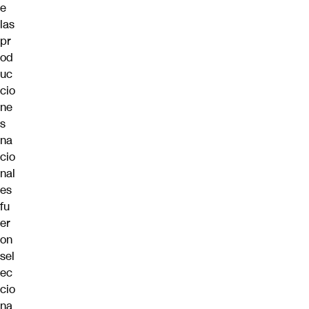
e
las
pr
od
uc
cio
ne
s
na
cio
nal
es
fu
er
on
sel
ec
cio
na