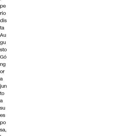
pe
rio
dis
ta
Au
gu
sto
Gó
ng
or
a
jun
to
a
su
es
po
sa,