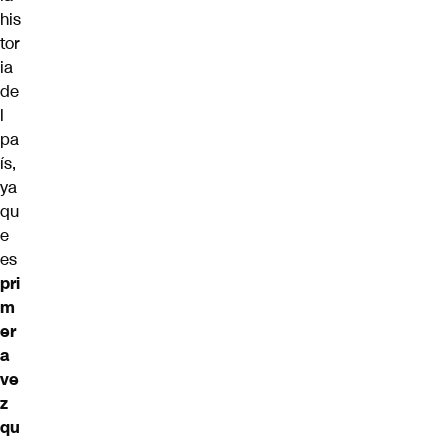
his
tor
ia
de
l
pa
ís,
ya
qu
e
es
pri
m
er
a
ve
z
qu