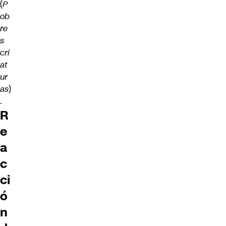
(
P
ob
re
s
cri
at
ur
as
)
.
R
e
a
c
ci
ó
n