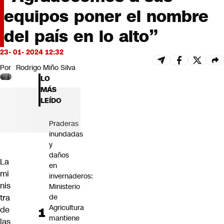
Futuro 360
equipos poner el nombre
Opinión
del país en lo alto”
23- 01- 2024 12:32
Por
Rodrigo Miño Silva
LO
MÁS
LEÍDO
Praderas
inundadas
y
daños
La
en
mi
invernaderos:
nis
Ministerio
de
tra
Agricultura
de
mantiene
las