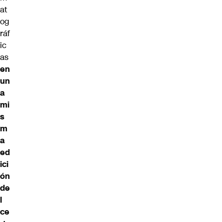
at
og
ráf
ic
as
en
un
a
mi
s
m
a
ed
ici
ón
de
l
ce