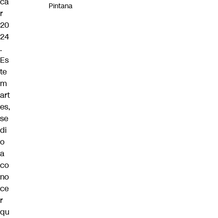
ca
Pintana
r
20
24
.
Es
te
m
art
es,
se
di
o
a
co
no
ce
r
qu