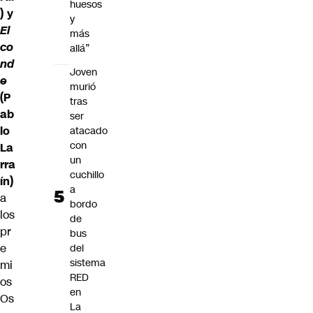
huesos
) y
y
El
más
co
allá”
nd
Joven
e
murió
(P
tras
ab
ser
lo
atacado
con
La
un
rra
cuchillo
ín)
a
a
bordo
los
de
pr
bus
e
del
sistema
mi
RED
os
en
Os
La