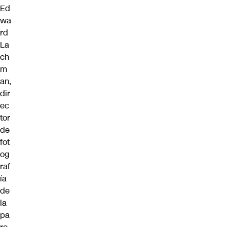
E
d
wa
rd
La
ch
m
an,
dir
ec
tor
de
fot
og
raf
ía
de
la
pa