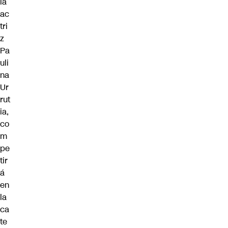
la
ac
tri
z
Pa
uli
na
Ur
rut
ia,
co
m
pe
tir
á
en
la
ca
te