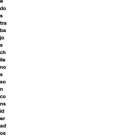
e
do
s
tra
ba
jo
s
ch
ile
no
s
so
n
co
ns
id
er
ad
os