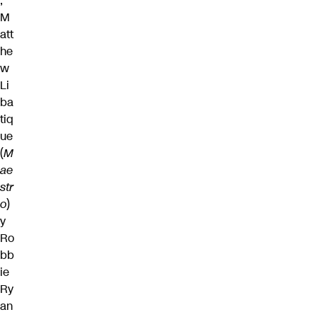
,
M
att
he
w
Li
ba
tiq
ue
(
M
ae
str
o
)
y
Ro
bb
ie
Ry
an