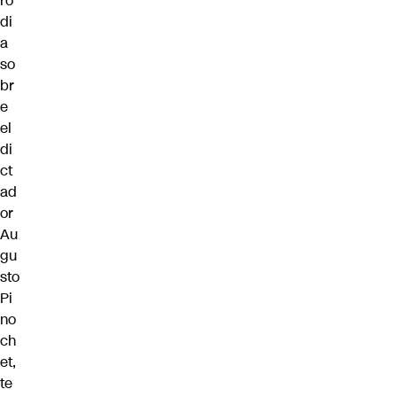
ro
di
a
so
br
e
el
di
ct
ad
or
Au
gu
sto
Pi
no
ch
et,
te