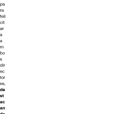
pa
ra
feli
cit
ar
a
a
m
bo
s
dir
ec
tor
es,
de
st
ac
an