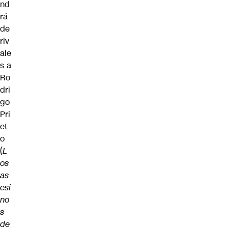
nd
rá
de
riv
ale
s a
Ro
dri
go
Pri
et
o
(
L
os
as
esi
no
s
de