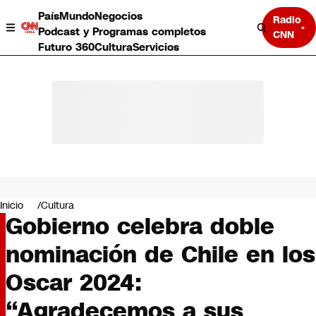
País
Mundo
Negocios
Radio
Podcast y Programas completos
CNN
Futuro 360
Cultura
Servicios
País
Mundo
Negocios
Inicio
Cultura
Gobierno celebra doble
Deportes
Programas completos
nominación de Chile en los
Cultura
Servicios
Oscar 2024:
Bits
CNN Data
“Agradecemos a sus
CNN tiempo