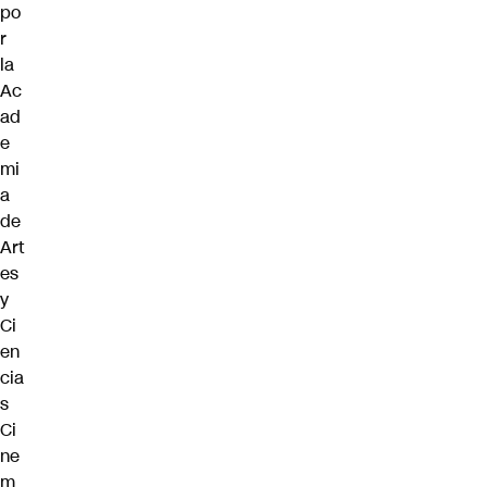
po
r
la
Ac
ad
e
mi
a
de
Art
es
y
Ci
en
cia
s
Ci
ne
m