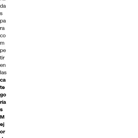
da
s
pa
ra
co
m
pe
tir
en
las
ca
te
go
ría
s
M
ej
or