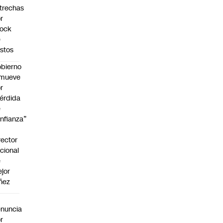
trechas
r
hock
e
stos
bierno
emueve
r
érdida
e
nfianza”
rector
cional
e
jor
ñez
a
nuncia
r