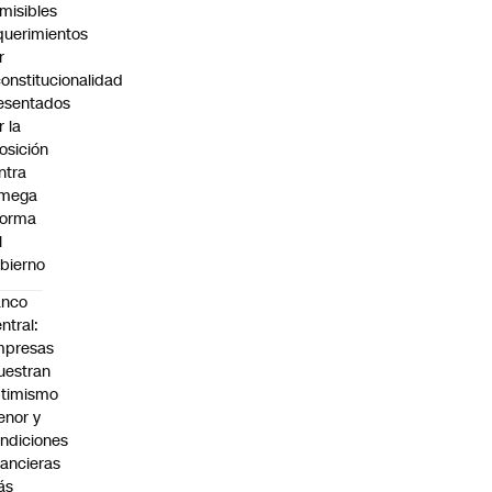
misibles
querimientos
r
constitucionalidad
esentados
r la
osición
ntra
 mega
forma
l
bierno
anco
ntral:
mpresas
estran
timismo
nor y
ndiciones
nancieras
ás