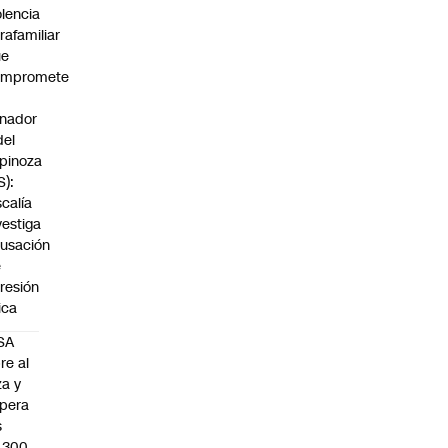
olencia
trafamiliar
ue
ompromete
nador
del
pinoza
S):
scalía
vestiga
usación
e
resión
sica
SA
re al
za y
pera
s
.300