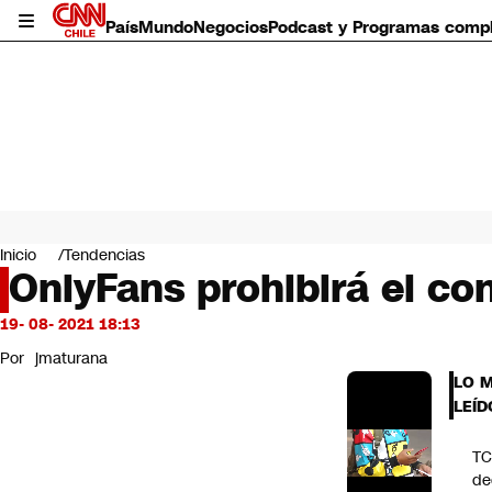
País
Mundo
Negocios
Podcast y Programas comp
País
Mundo
Inicio
Tendencias
Negocios
OnlyFans prohibirá el con
Deportes
Programas completos
19- 08- 2021 18:13
Cultura
Por
jmaturana
Servicios
LO 
Bits
LEÍD
CNN Data
CNN tiempo
T
Futuro 360
de
Opinión