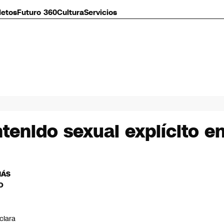
letos
Futuro 360
Cultura
Servicios
tenido sexual explícito e
MÁS
O
C
clara