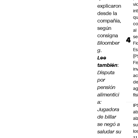
vi
explicaron
in
desde la
q
compañía,
c
según
al
consigna
se
Bloomber
Fi
Es
g
.
(P
Lee
Fi
también
:
in
Disputa
ac
por
d
pensión
ag
alimentici
fí
a:
IP
Jugadora
ab
de billar
al
se negó a
su
saludar su
lo
11