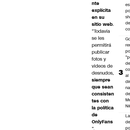
nte
es
explícita
po
en su
s
d
sitio web
.
co
“Todavía
se les
Go
permitirá
r
po
publicar
“p
fotos y
d
videos de
co
desnudos,
al
siempre
di
que sean
na
consisten
d
Me
tes con
Ni
la política
de
L
OnlyFans
de
po
“,