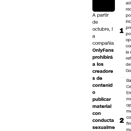
ad
re
A partir
po
in
de
pr
octubre, l
po
a
op
compañía
co
OnlyFans
la
prohibirá
re
a los
de
Go
creadore
s de
B
contenid
Ce
o
E
publicar
mu
op
material
me
con
co
conducta
fi
sexualme
m