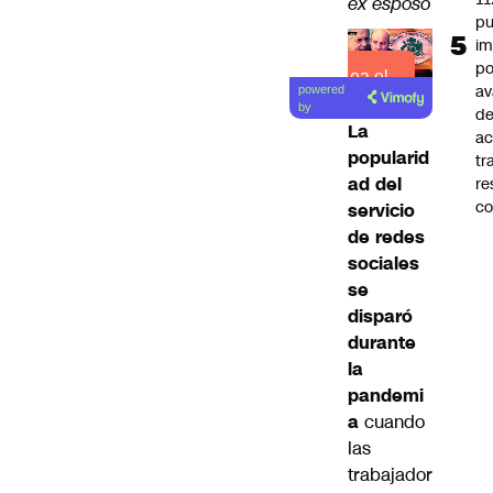
ex esposo
pu
im
po
Lea el
a
powered
artículo
by
d
La
ac
popularid
tr
ad del
re
co
servicio
de redes
sociales
se
disparó
durante
la
pandemi
a
cuando
las
trabajador