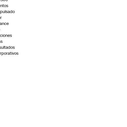
ntos
pulsado
r
vance
e
ciones
as
sultados
rporativos