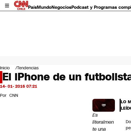
País
Mundo
Negocios
Podcast y Programas comp
País
Mundo
Inicio
Tendencias
Negocios
El iPhone de un futbolis
Deportes
Programas completos
14- 01- 2016 07:21
Cultura
Por
CNN
Servicios
LO 
Bits
LEÍD
CNN Data
Es
CNN tiempo
literalmen
Do
Futuro 360
pe
te una
Opinión