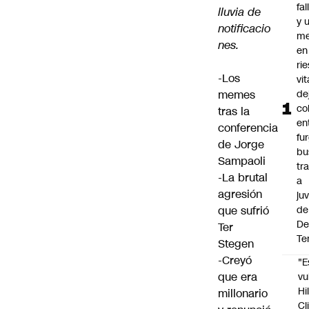
fa
lluvia de
y 
notificacio
me
nes.
en
ri
-Los
vit
memes
de
co
tras la
en
conferencia
fu
de Jorge
bu
Sampaoli
tr
-La brutal
a
agresión
ju
que sufrió
de
De
Ter
Te
Stegen
-Creyó
"E
que era
vu
Hi
millonario
Cl