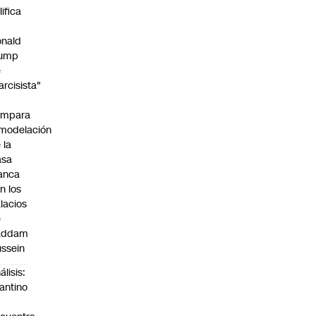
lifica
nald
rump
e
arcisista"
ompara
modelación
 la
asa
anca
n los
lacios
e
addam
ssein
álisis:
fantino