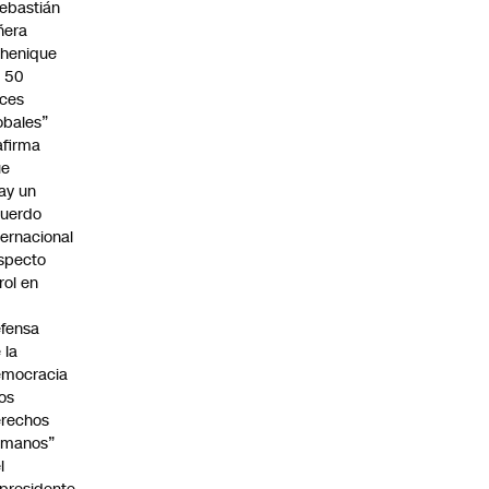
ebastián
ñera
henique
 50
ces
obales”
afirma
ue
ay un
uerdo
ternacional
specto
 rol en
fensa
 la
emocracia
los
rechos
umanos”
l