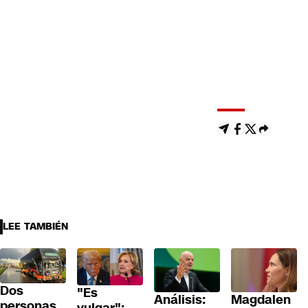
LEE TAMBIÉN
Dos
"Es
Análisis:
Magdalen
personas