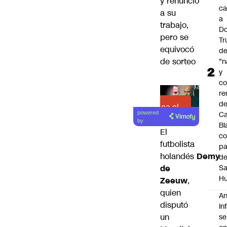
y renunció
ca
a su
a
trabajo,
Do
pero se
T
equivocó
d
de sorteo
"n
y
c
re
de
Lea el
C
powered
artículo
by
Bl
El
co
futbolista
pa
holandés
Demy
d
S
de
Hu
Zeeuw
,
quien
An
disputó
In
un
se