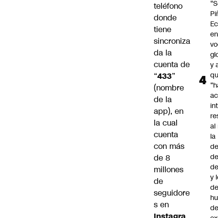
“S
teléfono
Pi
donde
Ec
tiene
en
sincroniza
vo
da la
gl
cuenta de
y 
q
“
433
”
“h
(nombre
ac
de la
in
app), en
re
la cual
al
cuenta
la
con más
de
de
de 8
d
millones
y 
de
de
seguidore
h
s en
de
Instagra