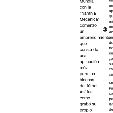
en
Mundial
en
con la
ap
“Naranja
qu
Mecánica”,
m
comenzó
cr
un
An
emprendimiento
a
de
que
bo
consta de
eu
una
¿p
aplicación
su
móvil
es
para los
cr
hinchas
M
del fútbol.
Pi
Así fue
se
como
pa
grabó su
la
d
propio