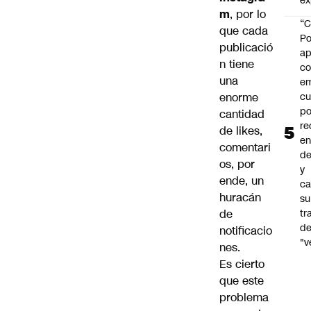
ex
m
, por lo
“C
que cada
Po
publicació
ap
n tiene
co
una
e
cu
enorme
po
cantidad
re
de likes,
en
comentari
de
os, por
y
ende, un
ca
huracán
su
tr
de
d
notificacio
"v
nes.
Es cierto
que este
problema