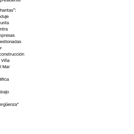
presidente
hantas”:
duje
unta
ntra
mpresas
estionadas
r
construcción
 Viña
l Mar
lifica
abajo
e
ergüenza"