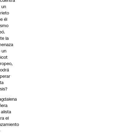
cuentra
 un
rieto
e él
ismo
eó.
te la
menaza
 un
icot
ropeo,
odrá
perar
ta
isis?
agdalena
ñera
 alista
ra el
nzamiento
e