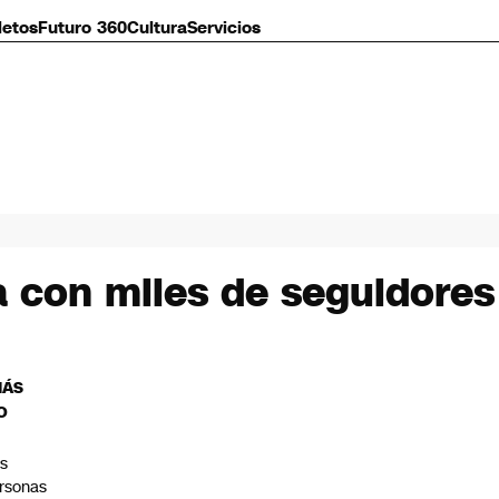
letos
Futuro 360
Cultura
Servicios
ta con miles de seguidore
MÁS
O
s
rsonas