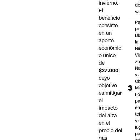
invierno.
d
El
v
beneficio
P
consiste
po
en un
Dí
aporte
la
económic
Ni
o único
Vi
Zo
de
Na
$27.000
,
y 
cuyo
Ob
objetivo
M
es mitigar
Fo
el
p
impacto
e
te
del alza
y 
en el
lu
precio del
pa
gas