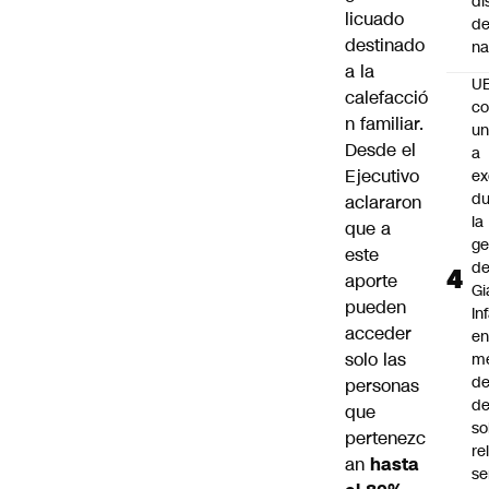
di
licuado
de
destinado
na
a la
U
calefacció
co
n familiar.
un
Desde el
a
Ejecutivo
e
du
aclararon
la
que a
ge
este
d
aporte
Gi
pueden
In
acceder
e
solo las
m
d
personas
de
que
so
pertenezc
re
an
hasta
se