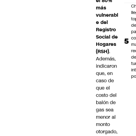
el 80%
Ch
más
ll
vulnerabl
to
e del
de
Registro
pa
Social de
c
Hogares
m
re
(RSH)
.
de
Además,
tu
indicaron
in
que, en
p
caso de
que el
costo del
balón de
gas sea
menor al
monto
otorgado,