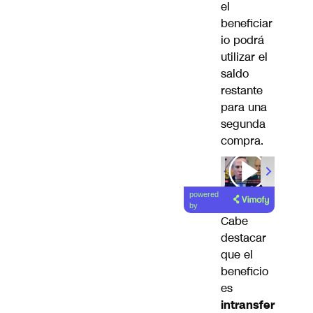
el
beneficiar
io podrá
utilizar el
saldo
restante
para una
segunda
compra.
powered
by
Cabe
destacar
que el
beneficio
es
intransfer