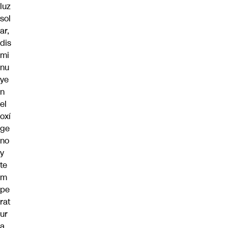
luz
sol
ar,
dis
mi
nu
ye
n
el
oxí
ge
no
y
te
m
pe
rat
ur
a.