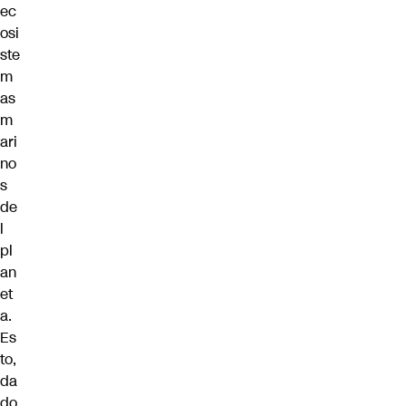
ec
osi
ste
m
as
m
ari
no
s
de
l
pl
an
et
a.
Es
to,
da
do