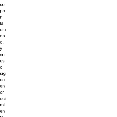
se
po
r
la
ciu
da
d,
y
su
us
o
sig
ue
en
cr
eci
mi
en