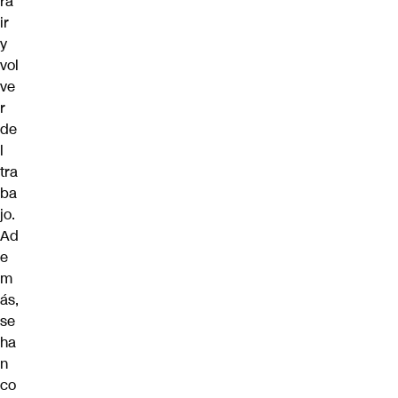
ra
ir
y
vol
ve
r
de
l
tra
ba
jo.
Ad
e
m
ás,
se
ha
n
co