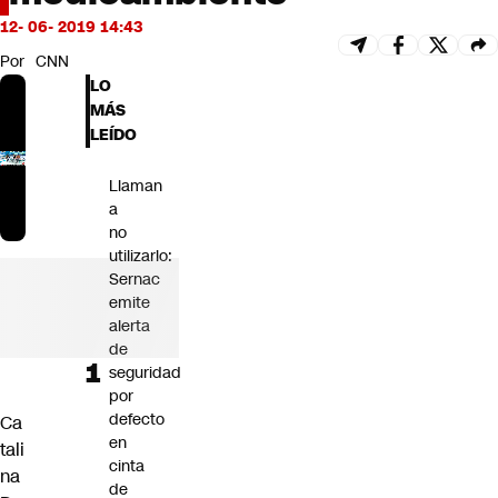
Futuro 360
12- 06- 2019 14:43
Opinión
Por
CNN
LO
MÁS
LEÍDO
Llaman
a
no
utilizarlo:
Sernac
emite
alerta
de
seguridad
por
defecto
Ca
en
tali
cinta
na
de