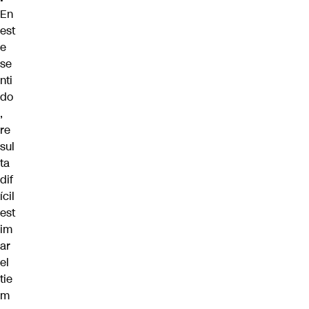
En
est
e
se
nti
do
,
re
sul
ta
dif
ícil
est
im
ar
el
tie
m