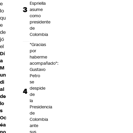
e
Espriella
asume
lo
como
qu
presidente
e
de
de
Colombia
jó
"Gracias
el
por
Dí
haberme
a
acompañado":
M
Gustavo
un
Petro
di
se
despide
al
de
de
la
lo
Presidencia
s
de
Oc
Colombia
éa
ante
no
sus