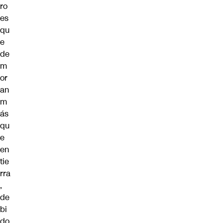
ro
es
qu
e
de
m
or
an
m
ás
qu
e
en
tie
rra
,
de
bi
do