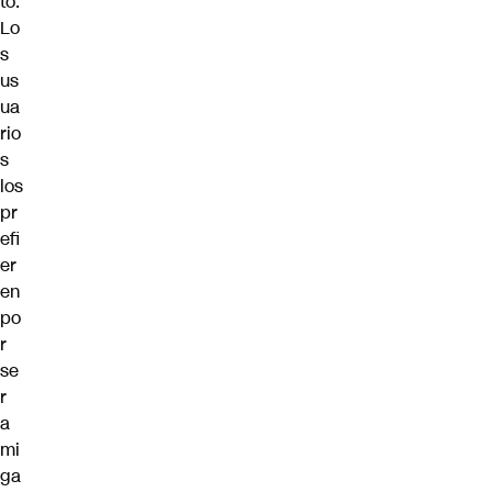
to.
Lo
s
us
ua
rio
s
los
pr
efi
er
en
po
r
se
r
a
mi
ga