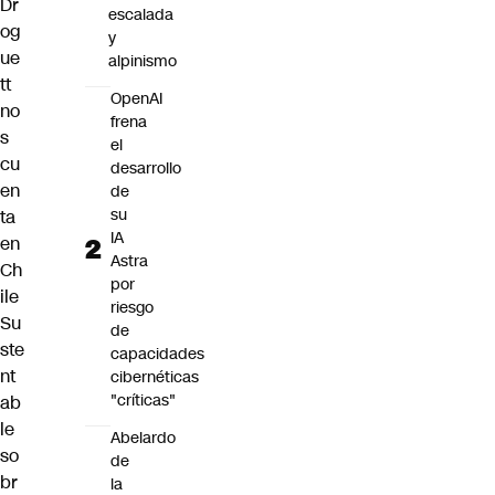
Dr
escalada
og
y
ue
alpinismo
tt
OpenAI
no
frena
s
el
cu
desarrollo
en
de
su
ta
IA
en
Astra
Ch
por
ile
riesgo
Su
de
ste
capacidades
nt
cibernéticas
"críticas"
ab
le
Abelardo
so
de
br
la