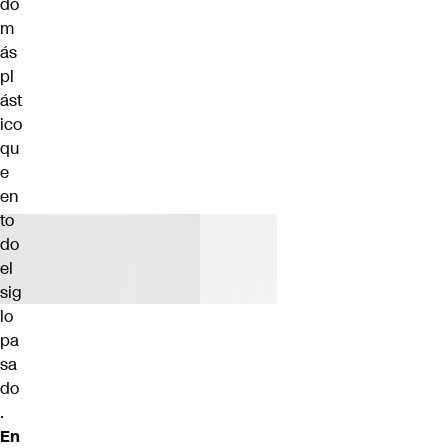
do
m
ás
pl
ást
ico
qu
e
en
to
do
el
sig
lo
pa
sa
do
.
En