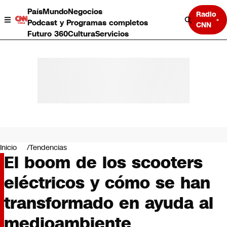
País
Mundo
Negocios
Radio
Podcast y Programas completos
CNN
Futuro 360
Cultura
Servicios
País
Mundo
Negocios
Inicio
Tendencias
El boom de los scooters
Deportes
Programas completos
eléctricos y cómo se han
Cultura
Servicios
transformado en ayuda al
Bits
CNN Data
medioambiente
CNN tiempo