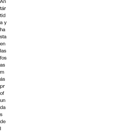
An
tár
tid
a y
ha
sta
en
las
fos
as
m
ás
pr
of
un
da
s
de
l