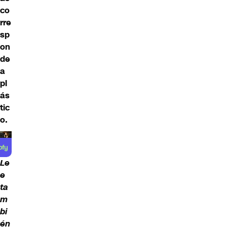
co
rre
sp
on
de
a
pl
ás
tic
o.
Le
e
ta
m
bi
én