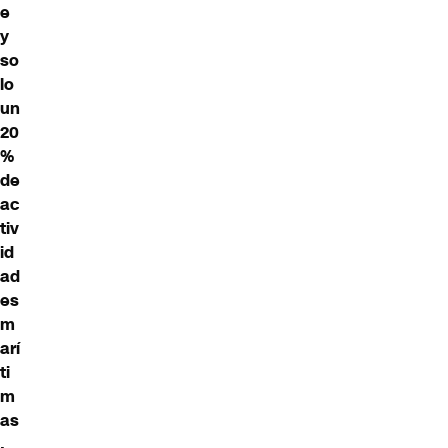
e
y
so
lo
un
20
%
de
ac
tiv
id
ad
es
m
arí
ti
m
as
.