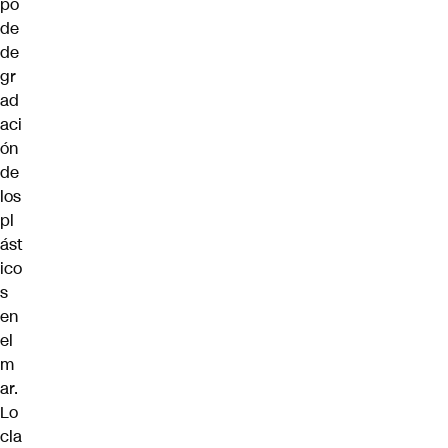
po
de
de
gr
ad
aci
ón
de
los
pl
ást
ico
s
en
el
m
ar.
Lo
cla