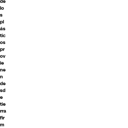
de
lo
s
pl
ás
tic
os
pr
ov
ie
ne
n
de
sd
e
tie
rra
fir
m