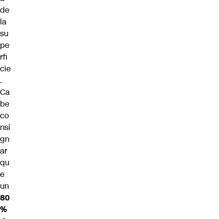
de
la
su
pe
rfi
cie
.
Ca
be
co
nsi
gn
ar
qu
e
un
80
%