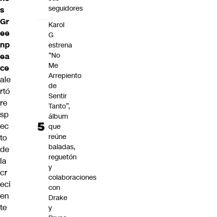
seguidores
s
Gr
Karol
ee
G
np
estrena
“No
ea
Me
ce
Arrepiento
ale
de
rtó
Sentir
re
Tanto”,
sp
álbum
ec
que
reúne
to
baladas,
de
reguetón
la
y
cr
colaboraciones
eci
con
en
Drake
te
y