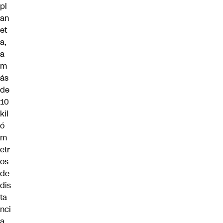
pl
an
et
a,
a
m
ás
de
10
kil
ó
m
etr
os
de
dis
ta
nci
a