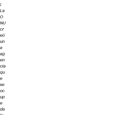
:
La
O
NU
cr
eó
un
a
ag
en
cia
qu
e
se
oc
up
e
de