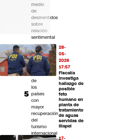
medio
de
desmentidos
sobre
relación
sentimental
28-
Chile
05-
llega
2026
al
17:57
top
Fiscalía
ten
investiga
de
hallazgo de
los
posible
países
feto
humano en
con
planta de
mayor
tratamiento
recuperación
de aguas
del
servidas de
Illapel
turismo
internacional
17-
postpandemia