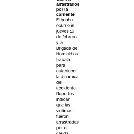
arrastrados
por la
corriente
El hecho
ocurrió el
jueves 19
de febrero
y la
Brigada de
Homicidios
trabaja
para
establecer
la dinámica
del
accidente.
Reportes
indican
que las
víctimas
fueron
arrastradas
por el
caudal.