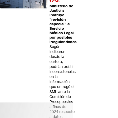
12:58
Ministerio de
Justicia
instruye
"revisión
especial" al
Servicio
Médico Legal
por posibles
irregularidades
Según
indicaron
desde la
cartera,
podrían existir
inconsistencias
en la
información
que entregó el
SML ante la
Comisión de
Presupuestos
a fines de
2024 respecto
a datos