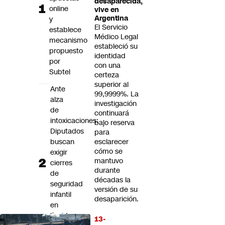
desaparecida,
Futuro 360
online
vive en
Argentina
y
Opinión
El Servicio
establece
Médico Legal
mecanismo
estableció su
propuesto
identidad
por
con una
Subtel
certeza
superior al
Ante
99,9999%. La
alza
investigación
de
continuará
intoxicaciones:
bajo reserva
Diputados
para
buscan
esclarecer
cómo se
exigir
mantuvo
cierres
durante
de
décadas la
seguridad
versión de su
infantil
desaparición.
en
líquidos
13-