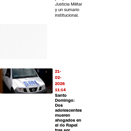
Justicia Militar
y un sumario
institucional.
21-
02-
2026
11:14
Santo
Domingo:
Dos
adolescentes
mueren
ahogados en
el río Rapel
tras ser