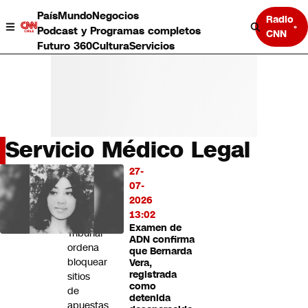
País
Mundo
Negocios
Radio
Podcast y Programas completos
CNN
Futuro 360
Cultura
Servicios
Servicio Médico Legal
País
27-
LO
Mundo
07-
MÁS
Negocios
2026
LEÍDO
Deportes
13:02
Examen de
Programas completos
Tribunal
ADN confirma
Cultura
ordena
que Bernarda
Servicios
bloquear
Vera,
Bits
registrada
sitios
como
CNN Data
de
detenida
CNN tiempo
apuestas