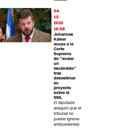
04-
12-
2025
16:58
Johannes
Kaiser
acusa a la
Corte
Suprema
de “avalar
un
escándalo”
tras
desestimar
su
proyecto
sobre el
SML
El diputado
aseguró que el
tribunal no
puede ignorar
antecedentes