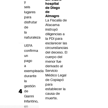
y
hospital
seis
de Diego
lugares
de
Almagro
para
La Fiscalía de
disfrutar
Atacama
de
instruyó
la
diligencias a
naturaleza
la PDI para
esclarecer las
UEFA
circunstancias
confirma
del deceso. El
un
cuerpo del
pago
menor fue
a
derivado al
Servicio
exempleada
Médico Legal
durante
de Copiapó
la
para
gestión
establecer la
de
causa de
Gianni
muerte.
Infantino,
en