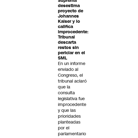
Suprema
desestima
proyecto de
Johannes
Kaiser y lo
califica
improcedente:
Tribunal
descarta
restos sin
periciar en el
SML
En un informe
enviado al
Congreso, el
tribunal aclaró
que la
consulta
legislativa fue
improcedente
y que las
prioridades
planteadas
por el
parlamentario