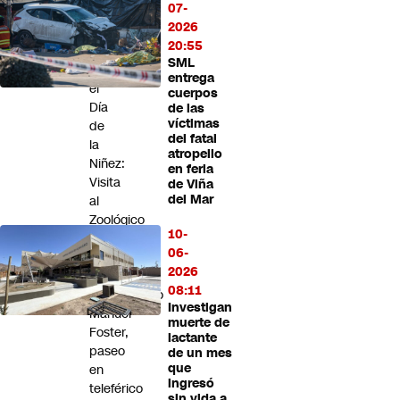
de
07-
vapeo
2026
20:55
Panoramas
SML
por
entrega
el
cuerpos
Día
de las
víctimas
de
del fatal
la
atropello
Niñez:
en feria
Visita
de Viña
del Mar
al
Zoológico
10-
Nacional
06-
y
2026
al
08:11
Observatorio
Investigan
Manuel
muerte de
Foster,
lactante
paseo
de un mes
que
en
ingresó
teleférico
sin vida a