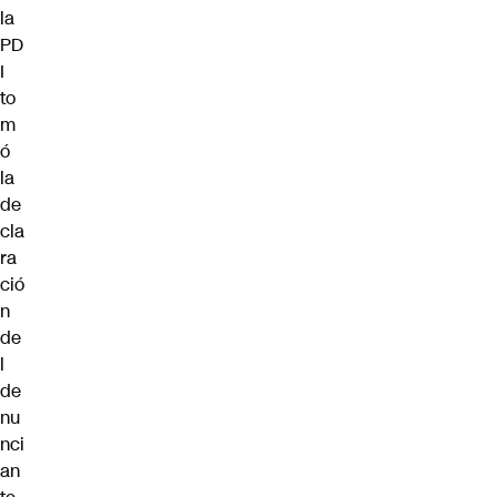
la
PD
I
to
m
ó
la
de
cla
ra
ció
n
de
l
de
nu
nci
an