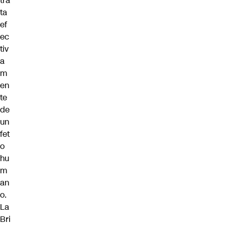
tra
ta
ef
ec
tiv
a
m
en
te
de
un
fet
o
hu
m
an
o.
La
Bri