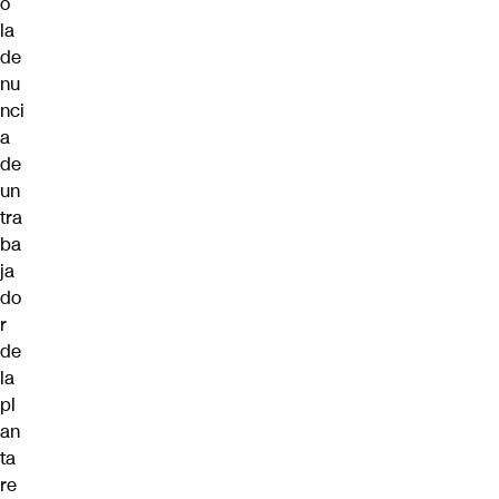
ó
la
de
nu
nci
a
de
un
tra
ba
ja
do
r
de
la
pl
an
ta
re