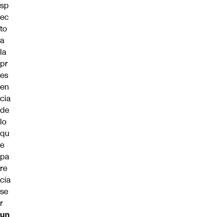
sp
ec
to
a
la
pr
es
en
cia
de
lo
qu
e
pa
re
cía
se
r
un