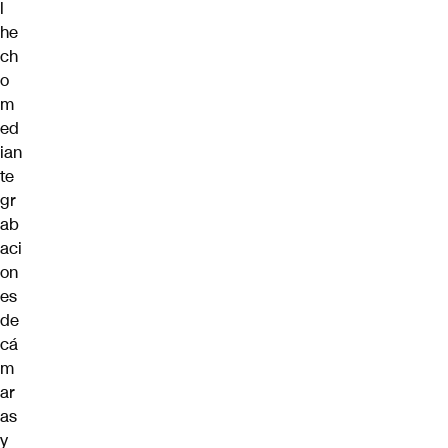
l
he
ch
o
m
ed
ian
te
gr
ab
aci
on
es
de
cá
m
ar
as
y