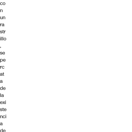
co
n
un
ra
str
illo
,
se
pe
rc
at
a
de
la
exi
ste
nci
a
de