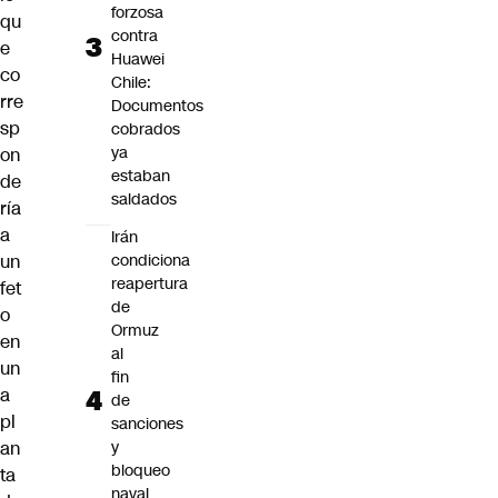
forzosa
qu
contra
e
Huawei
co
Chile:
rre
Documentos
sp
cobrados
ya
on
estaban
de
saldados
ría
a
Irán
un
condiciona
reapertura
fet
de
o
Ormuz
en
al
un
fin
a
de
pl
sanciones
an
y
bloqueo
ta
naval