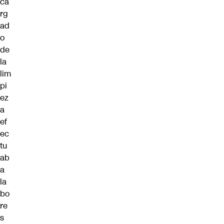
ca
rg
ad
o
de
la
lim
pi
ez
a
ef
ec
tu
ab
a
la
bo
re
s