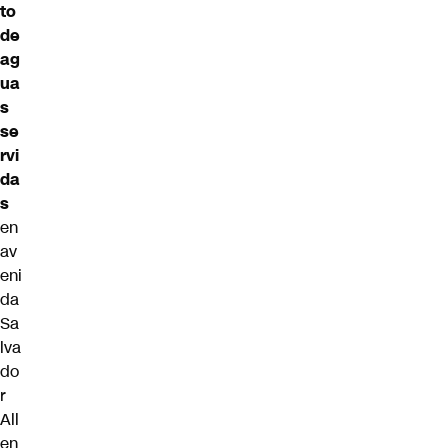
to
de
ag
ua
s
se
rvi
da
s
en
av
eni
da
Sa
lva
do
r
All
en