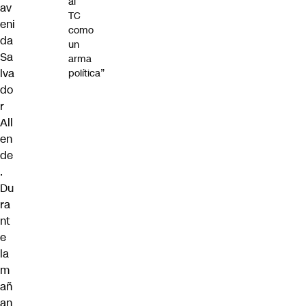
al
av
TC
eni
como
da
un
Sa
arma
lva
política”
do
r
All
en
de
.
Du
ra
nt
e
la
m
añ
an