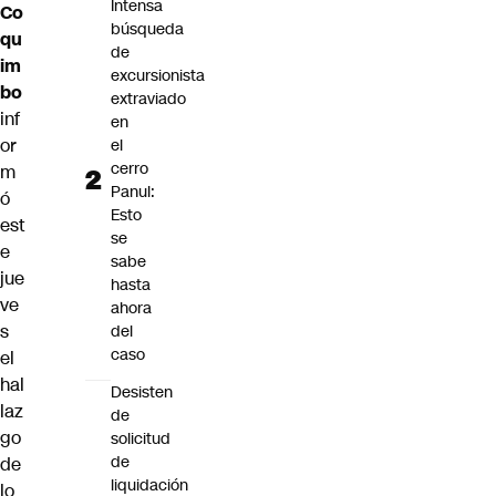
Intensa
Co
búsqueda
qu
de
im
excursionista
bo
extraviado
inf
en
or
el
cerro
m
Panul:
ó
Esto
est
se
e
sabe
jue
hasta
ve
ahora
s
del
caso
el
hal
Desisten
laz
de
go
solicitud
de
de
liquidación
lo