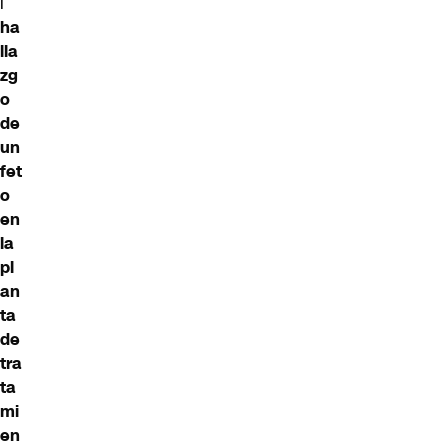
l
ha
lla
zg
o
de
un
fet
o
en
la
pl
an
ta
de
tra
ta
mi
en