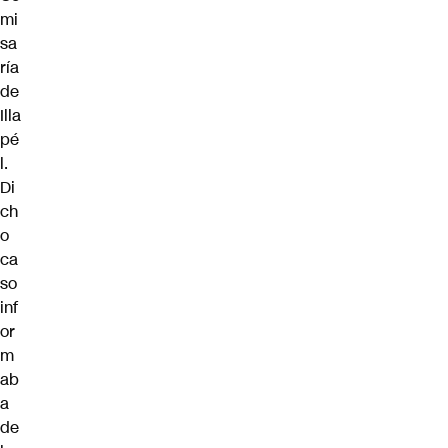
mi
sa
ría
de
Illa
pé
l.
Di
ch
o
ca
so
inf
or
m
ab
a
de