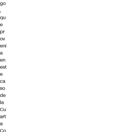
go
,
qu
e
pr
ov
ení
a
en
est
e
ca
so
de
la
Cu
art
a
Co