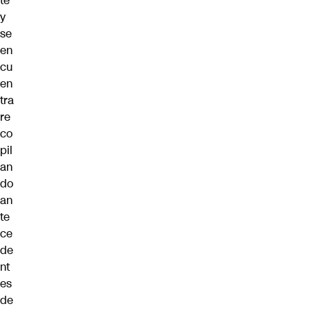
te
y
se
en
cu
en
tra
re
co
pil
an
do
an
te
ce
de
nt
es
de