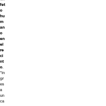
fet
o
hu
m
an
o
en
el
re
ci
nt
o
.
“In
gr
es
a
un
ca