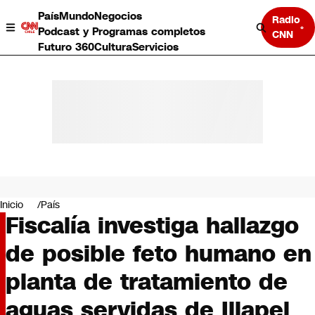
País
Mundo
Negocios
Radio
Podcast y Programas completos
CNN
Futuro 360
Cultura
Servicios
País
Mundo
Negocios
Inicio
País
Fiscalía investiga hallazgo
Deportes
Programas completos
de posible feto humano en
Cultura
Servicios
planta de tratamiento de
Bits
CNN Data
aguas servidas de Illapel
CNN tiempo