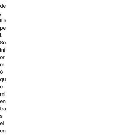
de
,
Illa
pe
l.
Se
inf
or
m
ó
qu
e
mi
en
tra
s
el
en