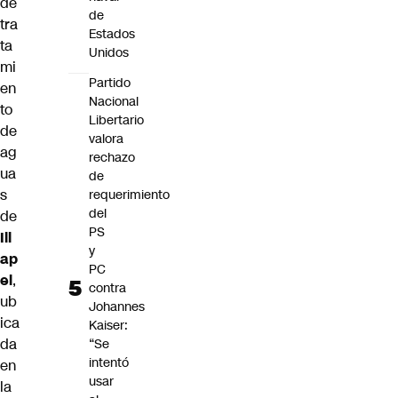
de
de
tra
Estados
ta
Unidos
mi
Partido
en
Nacional
to
Libertario
de
valora
ag
rechazo
ua
de
s
requerimiento
del
de
PS
Ill
y
ap
PC
el
,
contra
ub
Johannes
ica
Kaiser:
da
“Se
intentó
en
usar
la