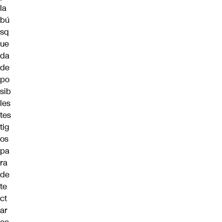
la
bú
sq
ue
da
de
po
sib
les
tes
tig
os
pa
ra
de
te
ct
ar