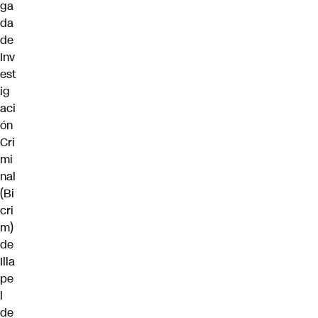
ga
da
de
Inv
est
ig
aci
ón
Cri
mi
nal
(Bi
cri
m)
de
Illa
pe
l
de