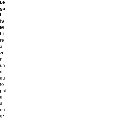
Le
ga
l
(
S
M
L
)
re
ali
za
r
un
a
au
to
psi
a
al
cu
er