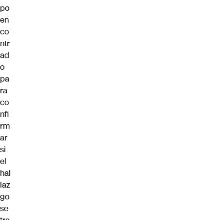
po
en
co
ntr
ad
o
pa
ra
co
nfi
rm
ar
si
el
hal
laz
go
se