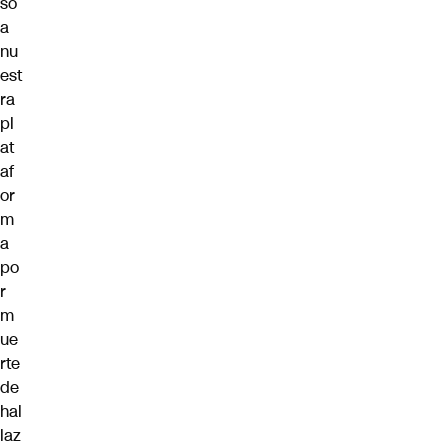
so
a
nu
est
ra
pl
at
af
or
m
a
po
r
m
ue
rte
de
hal
laz