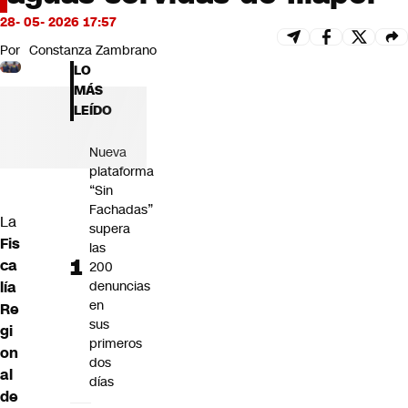
Futuro 360
28- 05- 2026 17:57
Opinión
Por
Constanza Zambrano
LO
MÁS
LEÍDO
Nueva
plataforma
“Sin
Fachadas”
La
supera
Fis
las
ca
200
lía
denuncias
en
Re
sus
gi
primeros
on
dos
al
días
de