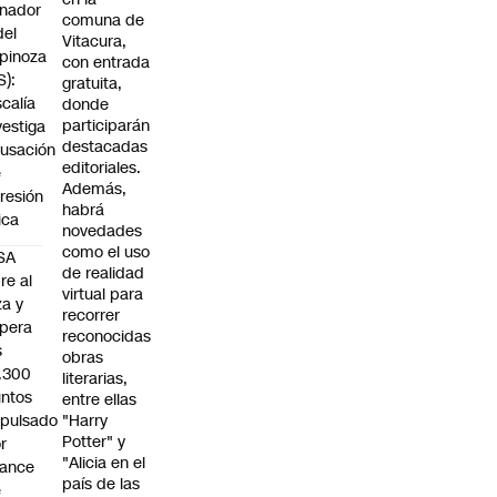
nador
comuna de
del
Vitacura,
pinoza
con entrada
S):
gratuita,
scalía
donde
participarán
vestiga
destacadas
usación
editoriales.
e
Además,
resión
habrá
sica
novedades
como el uso
SA
de realidad
re al
virtual para
za y
recorrer
pera
reconocidas
s
obras
.300
literarias,
ntos
entre ellas
pulsado
"Harry
Potter" y
r
"Alicia en el
vance
país de las
e