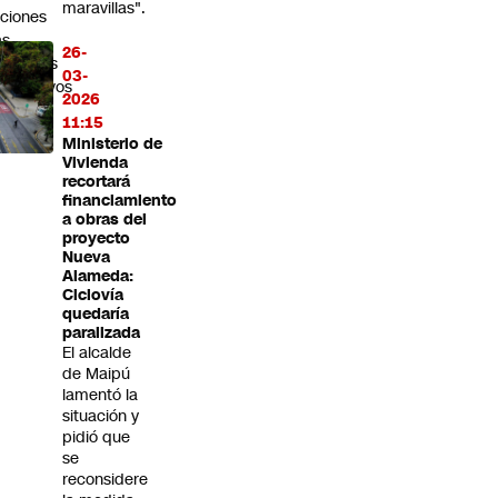
maravillas".
ciones
as
26-
sultados
03-
rporativos
2026
11:15
Ministerio de
Vivienda
recortará
financiamiento
a obras del
proyecto
Nueva
Alameda:
Ciclovía
quedaría
paralizada
El alcalde
de Maipú
lamentó la
situación y
pidió que
se
reconsidere