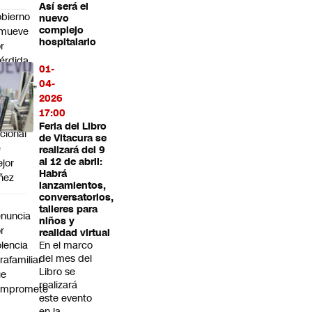
Así será el
bierno
nuevo
complejo
emueve
hospitalario
r
érdida
01-
e
04-
nfianza”
2026
17:00
rector
Feria del Libro
cional
de Vitacura se
e
realizará del 9
al 12 de abril:
jor
Habrá
ñez
lanzamientos,
conversatorios,
a
talleres para
nuncia
niños y
r
realidad virtual
olencia
En el marco
del mes del
trafamiliar
Libro se
ue
realizará
ompromete
este evento
en la