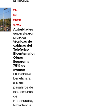
la medida.
25-
03-
2026
17:17
Autoridades
supervisaron
pruebas
técnicas de
cabinas del
Teleférico
Bicentenario:
Obras
llegaron a
75% de
avance
La iniciativa
beneficiará
a 6 mil
pasajeros de
las comunas
de
Huechuraba,
Providencia