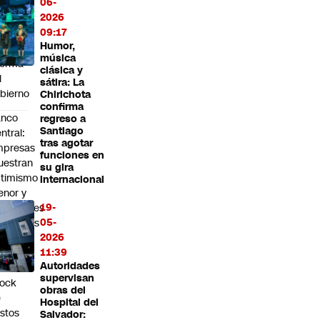
06-
r la
2026
osición
09:17
ntra
Humor,
 mega
música
forma
clásica y
l
sátira: La
bierno
Chirichota
confirma
anco
regreso a
Santiago
ntral:
tras agotar
mpresas
funciones en
estran
su gira
timismo
internacional
nor y
19-
ndiciones
05-
nancieras
2026
ás
11:39
trechas
Autoridades
r
supervisan
hock
obras del
e
Hospital del
stos
Salvador: