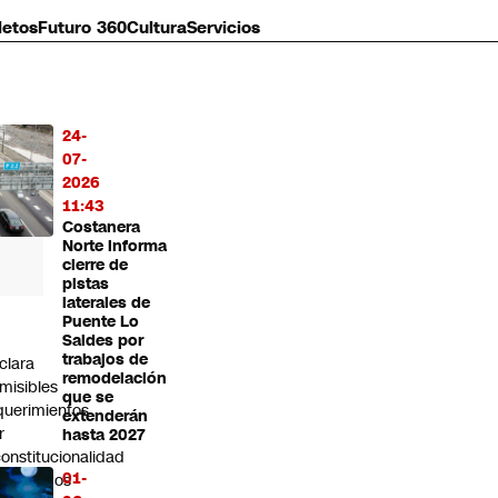
letos
Futuro 360
Cultura
Servicios
24-
MÁS
07-
O
2026
11:43
Costanera
Norte informa
cierre de
pistas
laterales de
Puente Lo
C
Saldes por
trabajos de
clara
remodelación
misibles
que se
querimientos
extenderán
r
hasta 2027
constitucionalidad
01-
esentados