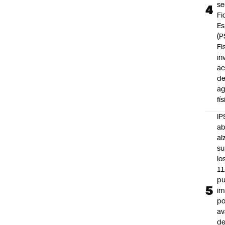
se
Fi
Es
(P
Fi
in
ac
d
ag
fí
IP
ab
al
su
lo
11
pu
im
po
a
d