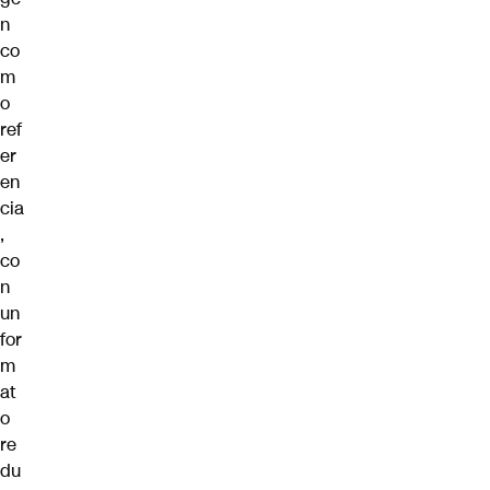
n
co
m
o
ref
er
en
cia
,
co
n
un
for
m
at
o
re
du