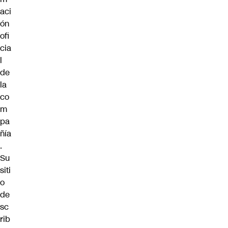
aci
ón
ofi
cia
l
de
la
co
m
pa
ñía
.
Su
siti
o
de
sc
rib