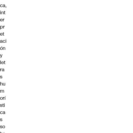
ca,
int
er
pr
et
aci
ón
y
let
ra
s
hu
m
orí
sti
ca
s
so