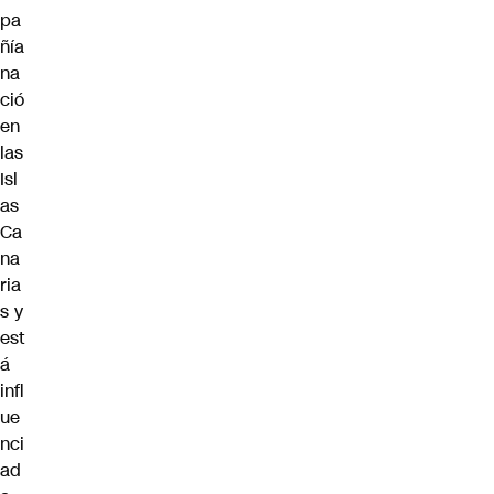
pa
ñía
na
ció
en
las
Isl
as
Ca
na
ria
s y
est
á
infl
ue
nci
ad