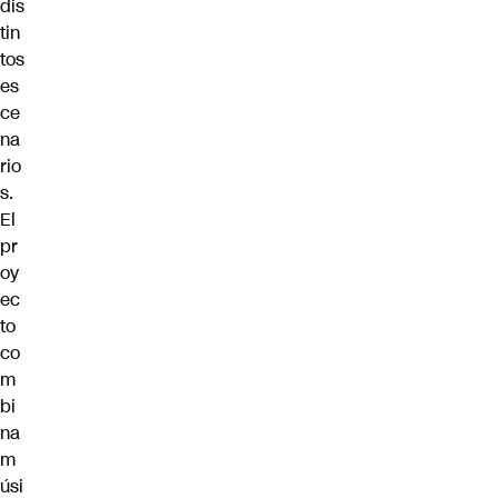
dis
tin
tos
es
ce
na
rio
s.
El
pr
oy
ec
to
co
m
bi
na
m
úsi