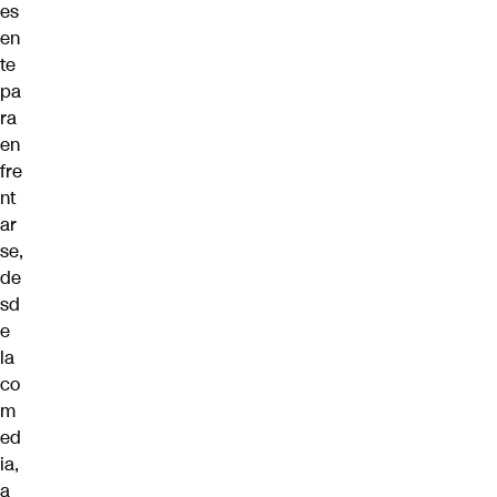
es
en
te
pa
ra
en
fre
nt
ar
se,
de
sd
e
la
co
m
ed
ia,
a