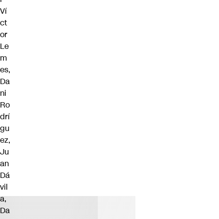
Ví
ct
or
Le
m
es,
Da
ni
Ro
drí
gu
ez,
Ju
an
Dá
vil
a,
Da