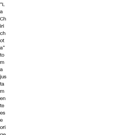
“L
a
Ch
iri
ch
ot
a”
to
m
a
jus
ta
m
en
te
es
e
ori
ge