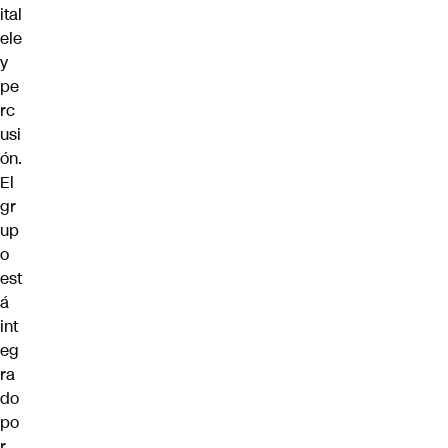
ital
ele
y
pe
rc
usi
ón.
El
gr
up
o
est
á
int
eg
ra
do
po
r