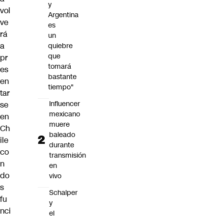
y
vol
Argentina
ve
es
rá
un
a
quiebre
que
pr
tomará
es
bastante
en
tiempo"
tar
Influencer
se
mexicano
en
muere
Ch
baleado
ile
durante
co
transmisión
n
en
do
vivo
s
Schalper
fu
y
nci
el