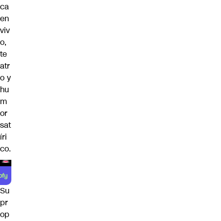
ca
en
viv
o,
te
atr
o y
hu
m
or
sat
íri
co.
Su
pr
op