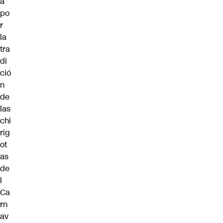
a
po
r
la
tra
di
ció
n
de
las
chi
rig
ot
as
de
l
Ca
rn
av