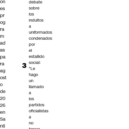
on
debate
sobre
es
los
pr
indultos
og
a
ra
uniformados
m
condenados
ad
por
as
el
estallido
pa
social:
ra
"Le
ag
hago
ost
un
o
llamado
de
a
20
los
partidos
26
oficialistas
en
a
Sa
no
nti