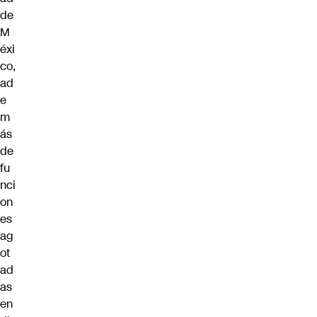
de
M
éxi
co,
ad
e
m
ás
de
fu
nci
on
es
ag
ot
ad
as
en