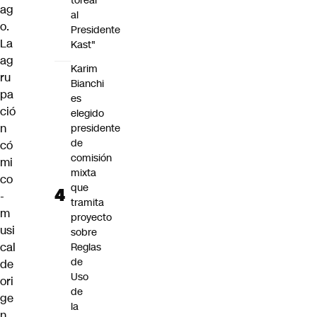
torear
ag
al
o.
Presidente
La
Kast"
ag
Karim
ru
Bianchi
pa
es
ció
elegido
n
presidente
de
có
comisión
mi
mixta
co
que
-
tramita
m
proyecto
usi
sobre
cal
Reglas
de
de
Uso
ori
de
ge
la
n