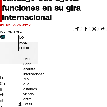
Futuro 360
funciones en su gira
Opinión
internacional
01- 06- 2026 09:17
Por
CNN Chile
LO
MÁS
LEÍDO
Raúl
Sohr,
analista
internacional:
La
"Lo
Ch
que
iri
estamos
viendo
ch
entre
ot
Brasil
a