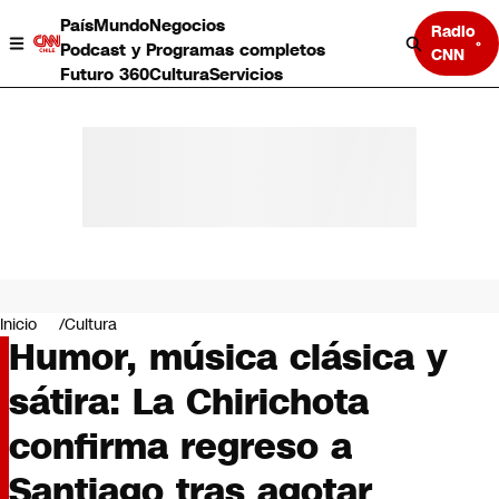
País
Mundo
Negocios
Radio
Podcast y Programas completos
CNN
Futuro 360
Cultura
Servicios
País
Mundo
Negocios
Inicio
Cultura
Humor, música clásica y
Deportes
Programas completos
sátira: La Chirichota
Cultura
Servicios
confirma regreso a
Bits
CNN Data
Santiago tras agotar
CNN tiempo