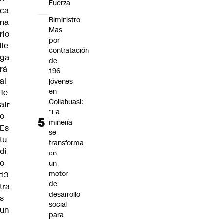
Fuerza
ca
Biministro
na
Mas
rio
por
lle
contratación
ga
de
rá
196
al
jóvenes
en
Te
Collahuasi:
atr
"La
o
minería
Es
se
tu
transforma
di
en
o
un
motor
13
de
tra
desarrollo
s
social
un
para