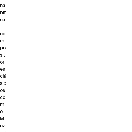
ha
bit
ual
:
co
m
po
sit
or
es
clá
sic
os
co
m
o
M
oz