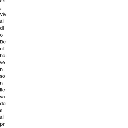
art
,
Viv
al
di
o
Be
et
ho
ve
n
so
n
lle
va
do
s
al
pr