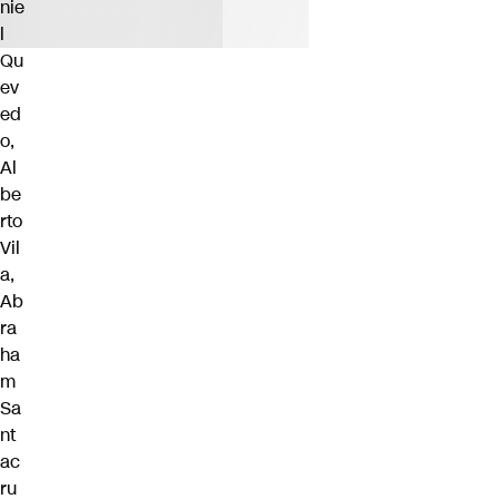
nie
l
Qu
ev
ed
o,
Al
be
rto
Vil
a,
Ab
ra
ha
m
Sa
nt
ac
ru