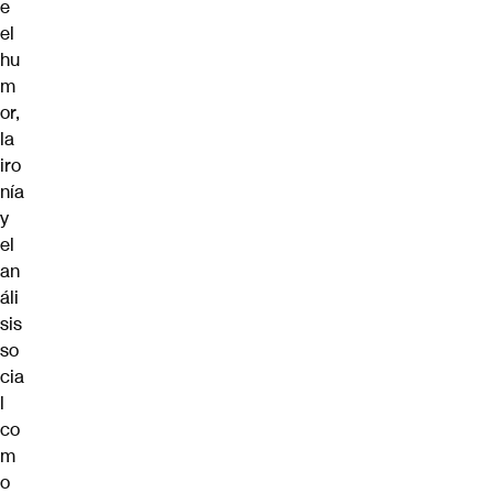
e
el
hu
m
or,
la
iro
nía
y
el
an
áli
sis
so
cia
l
co
m
o