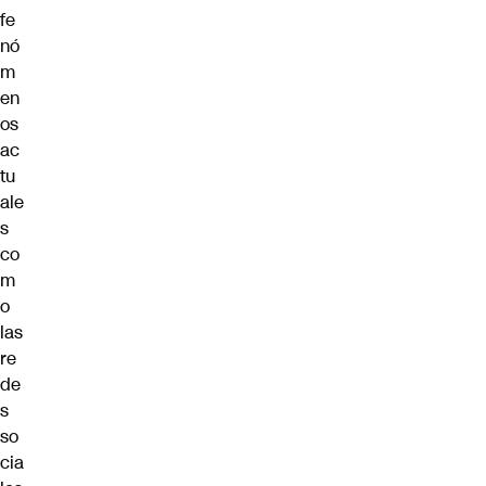
fe
nó
m
en
os
ac
tu
ale
s
co
m
o
las
re
de
s
so
cia