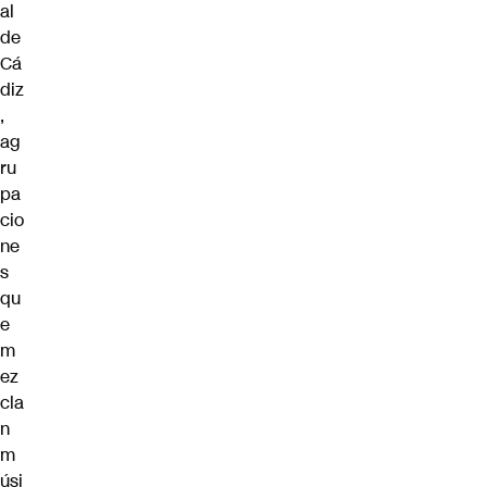
al
de
Cá
diz
,
ag
ru
pa
cio
ne
s
qu
e
m
ez
cla
n
m
úsi