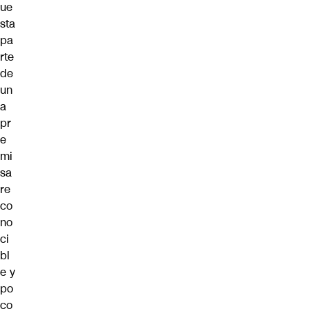
ue
sta
pa
rte
de
un
a
pr
e
mi
sa
re
co
no
ci
bl
e y
po
co