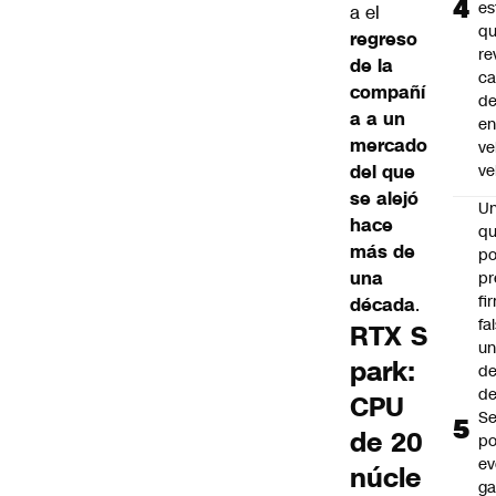
es
a el
q
regreso
re
de la
ca
compañí
d
a a un
e
mercado
ve
del que
ve
se alejó
U
hace
qu
más de
po
una
pr
fi
década
.
fa
RTX S
u
park:
de
de
CPU
Se
de 20
po
ev
núcle
ga