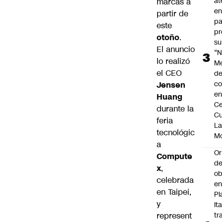
at
marcas a
en
partir de
pa
este
pr
otoño
.
su
El anuncio
“N
lo realizó
M
el CEO
de
co
Jensen
en
Huang
Ce
durante la
Cu
feria
L
tecnológic
M
a
Or
Compute
de
x
,
ob
celebrada
e
en Taipei,
Pl
y
Ita
represent
tr