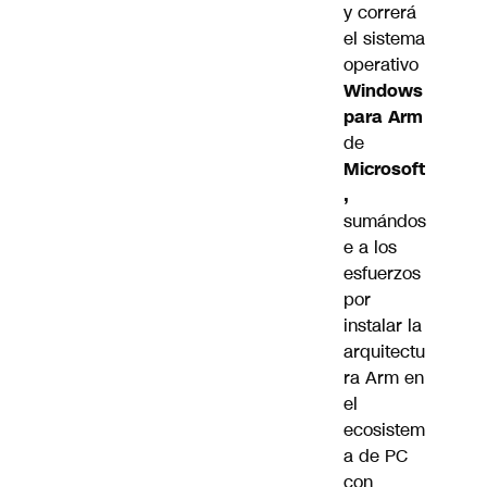
y correrá
el sistema
operativo
Windows
para Arm
de
Microsoft
,
sumándos
e a los
esfuerzos
por
instalar la
arquitectu
ra Arm en
el
ecosistem
a de PC
con