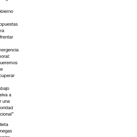
bierno
0
opuestas
ra
frentar
ergencia
boral:
Queremos
ue
cuperar
abajo
elva a
r una
ioridad
cional”
lieta
enegas