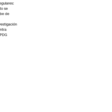
regulares:
to se
be de
vestigación
ntra
 PDG