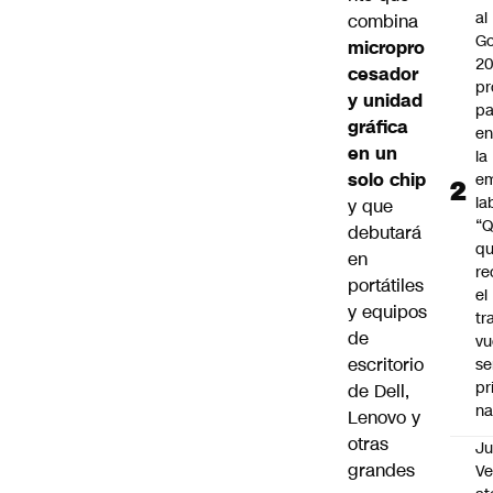
al
combina
Go
micropro
2
cesador
pr
y unidad
pa
gráfica
en
en un
la
solo chip
em
la
y que
“
debutará
q
en
re
portátiles
el
y equipos
tr
de
vu
escritorio
se
pr
de Dell,
na
Lenovo y
otras
Ju
grandes
V