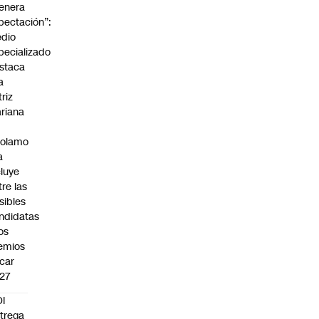
enera
pectación”:
dio
pecializado
staca
a
triz
riana
rolamo
a
cluye
tre las
sibles
ndidatas
los
emios
car
27
I
trega