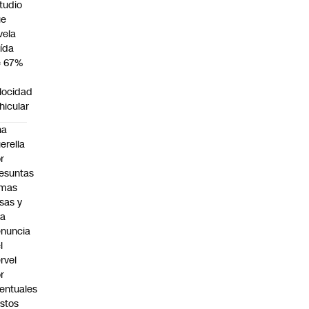
tudio
ue
vela
ída
e 67%
n
locidad
hicular
na
erella
r
esuntas
rmas
lsas y
na
nuncia
l
rvel
r
entuales
stos