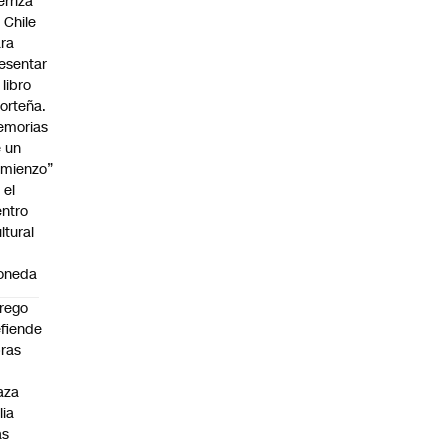
erriza
 Chile
ra
esentar
 libro
orteña.
emorias
 un
mienzo”
 el
ntro
ltural
a
oneda
rego
fiende
ras
n
aza
lia
as