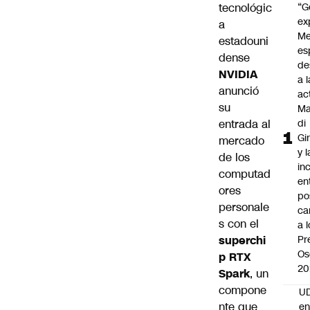
tecnológic
“G
ex
a
Me
estadouni
es
dense
de
NVIDIA
a l
anunció
ac
su
Ma
entrada al
di
Gi
mercado
y l
de los
in
computad
en
ores
po
personale
ca
s con el
a 
superchi
Pr
Os
p RTX
20
Spark
, un
compone
UD
nte que
en