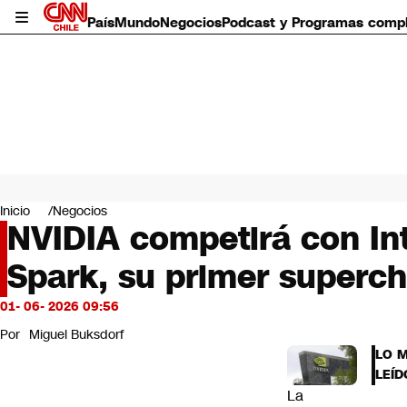
País
Mundo
Negocios
Podcast y Programas comp
País
Mundo
Inicio
Negocios
Negocios
NVIDIA competirá con In
Deportes
Spark, su primer superch
Programas completos
Cultura
Servicios
01- 06- 2026 09:56
Bits
Por
Miguel Buksdorf
CNN Data
LO 
CNN tiempo
LEÍD
Futuro 360
La
Opinión