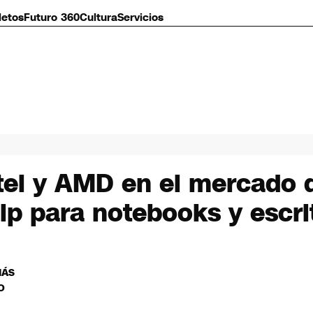
letos
Futuro 360
Cultura
Servicios
tel y AMD en el mercado d
ip para notebooks y escri
MÁS
O