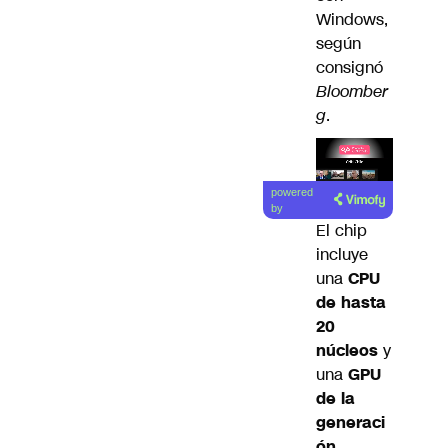
Windows,
según
consignó
Bloomber
g
.
Lea el
powered
artículo
by
El chip
incluye
una
CPU
de hasta
20
núcleos
y
una
GPU
de la
generaci
ón