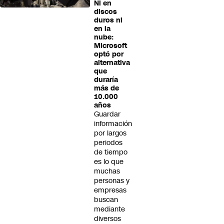
Ni en
discos
duros ni
en la
nube:
Microsoft
optó por
alternativa
que
duraría
más de
10.000
años
Guardar
información
por largos
periodos
de tiempo
es lo que
muchas
personas y
empresas
buscan
mediante
diversos