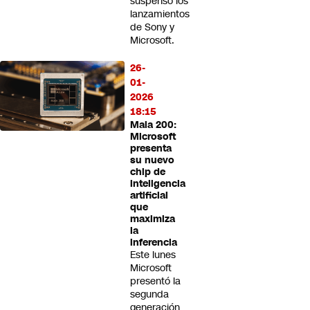
suspenso los
lanzamientos
de Sony y
Microsoft.
26-
01-
2026
18:15
Maia 200:
Microsoft
presenta
su nuevo
chip de
inteligencia
artificial
que
maximiza
la
inferencia
Este lunes
Microsoft
presentó la
segunda
generación