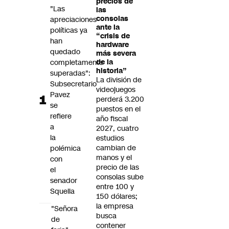
precios de
Futuro 360
"Las
las
consolas
apreciaciones
Opinión
ante la
políticas ya
“crisis de
han
hardware
quedado
más severa
completamente
de la
historia”
superadas":
La división de
Subsecretario
videojuegos
Pavez
perderá 3.200
se
puestos en el
refiere
año fiscal
a
2027, cuatro
la
estudios
cambian de
polémica
manos y el
con
precio de las
el
consolas sube
senador
entre 100 y
Squella
150 dólares;
la empresa
"Señora
busca
de
contener