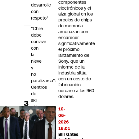
componentes
desarrolle
electrónicos y el
con
alza global en los
respeto"
precios de chips
de memoria
"Chile
amenazan con
debe
encarecer
convivir
significativamente
con
el próximo
la
lanzamiento de
nieve
Sony, que un
informe de la
y
industria sitúa
no
con un costo de
paralizarse":
fabricación
Centros
cercano a los 960
de
dólares.
ski
piden
10-
revisar
06-
criterios
2026
para
16:01
el
Bill Gates