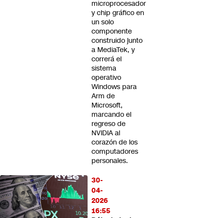
microprocesador
y chip gráfico en
un solo
componente
construido junto
a MediaTek, y
correrá el
sistema
operativo
Windows para
Arm de
Microsoft,
marcando el
regreso de
NVIDIA al
corazón de los
computadores
personales.
30-
04-
2026
16:55