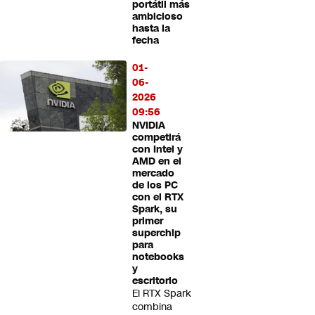
portátil más
ambicioso
hasta la
fecha
01-
06-
2026
09:56
NVIDIA
competirá
con Intel y
AMD en el
mercado
de los PC
con el RTX
Spark, su
primer
superchip
para
notebooks
y
escritorio
El RTX Spark
combina