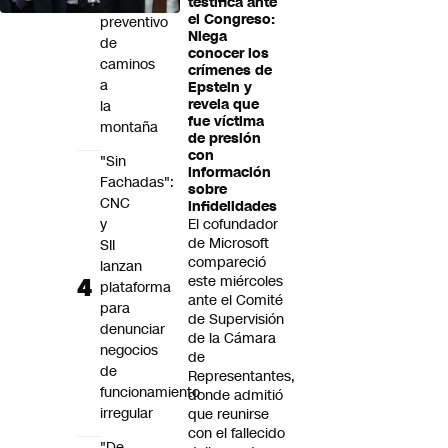
cierre
testifica ante
el Congreso:
preventivo
Niega
de
conocer los
caminos
crímenes de
a
Epstein y
revela que
la
fue víctima
montaña
de presión
con
"Sin
información
Fachadas":
sobre
CNC
infidelidades
y
El cofundador
de Microsoft
SII
compareció
lanzan
este miércoles
plataforma
ante el Comité
para
de Supervisión
denunciar
de la Cámara
negocios
de
de
Representantes,
funcionamiento
donde admitió
irregular
que reunirse
con el fallecido
"De