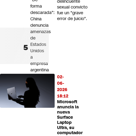
delincuente
forma
sexual convicto
descarada":
fue un "grave
error de juicio".
China
denuncia
amenazas
de
Estados
Unidos
a
empresa
argentina
por
02-
trabajar
06-
con
2026
Huawei
18:12
Microsoft
anuncia la
nueva
Surface
Laptop
Ultra, su
computador