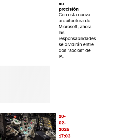
su
precisión
Con esta nueva
arquitectura de
Microsoft, ahora
las
responsabilidades
se dividirán entre
dos "socios" de
IA.
20-
02-
2026
17:03