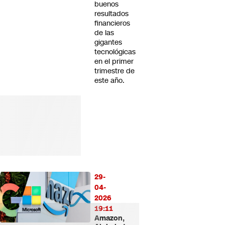
buenos
resultados
financieros
de las
gigantes
tecnológicas
en el primer
trimestre de
este año.
29-
04-
2026
19:11
Amazon,