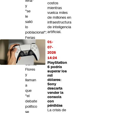
feria"
costos
y
mientras
"se
vuelca miles
le
de millones en
salió
infraestructura
lo
de inteligencia
artificial.
poblacional":
Ferias
01-
Libres
07-
rechazan
2026
dichos
14:24
de
PlayStation
Camila
6 podría
Flores
superar los
y
mil
llaman
dólares:
Sony
a
descarta
que
vender la
"el
consola
debate
con
pérdidas
político
La crisis de
se