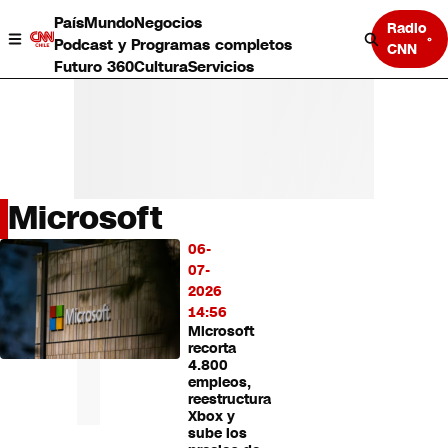
País
Mundo
Negocios
Radio
Podcast y Programas completos
CNN
Futuro 360
Cultura
Servicios
Microsoft
País
06-
LO
Mundo
07-
MÁS
Negocios
2026
LEÍDO
Deportes
14:56
Microsoft
Programas completos
recorta
Cultura
4.800
Servicios
empleos,
Bits
reestructura
Xbox y
CNN Data
sube los
CNN tiempo