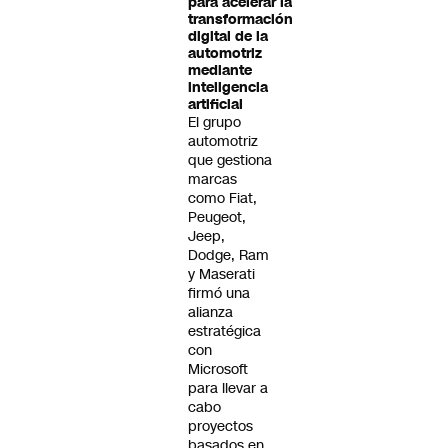
para acelerar la
transformación
digital de la
automotriz
mediante
inteligencia
artificial
El grupo
automotriz
que gestiona
marcas
como Fiat,
Peugeot,
Jeep,
Dodge, Ram
y Maserati
firmó una
alianza
estratégica
con
Microsoft
para llevar a
cabo
proyectos
basados en