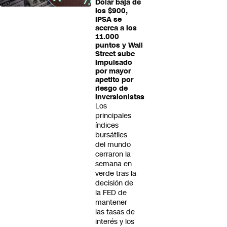
Dólar baja de
los $900,
IPSA se
acerca a los
11.000
puntos y Wall
Street sube
impulsado
por mayor
apetito por
riesgo de
inversionistas
Los
principales
índices
bursátiles
del mundo
cerraron la
semana en
verde tras la
decisión de
la FED de
mantener
las tasas de
interés y los