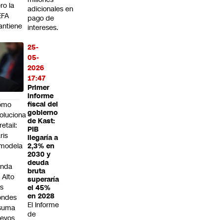
ro la
adicionales en
EFA
pago de
ntiene
intereses.
icot a
25-
s
05-
rneos
2026
 la
17:47
FA
Primer
informe
ómo
fiscal del
gobierno
oluciona
de Kast:
retail:
PIB
ris
llegaría a
modela
2,3% en
2030 y
deuda
enda
bruta
 Alto
superaría
s
el 45%
en 2028
ondes
El Informe
 suma
de
evos