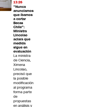
13:26
“Nunca
anunciamos
que íbamos
a cortar
Becas
Chile”:
Ministra
Lincolao
aclara que
medida
sigue en
evaluación
La ministra
de Ciencia,
Ximena
Lincolao,
precisó que
la posible
modificación
al programa
forma parte
de
propuestas
en análisis y