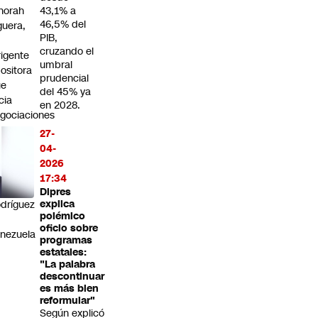
norah
43,1% a
46,5% del
guera,
PIB,
cruzando el
rigente
umbral
ositora
prudencial
ue
del 45% ya
icia
en 2028.
gociaciones
ra
27-
na
04-
ansición
2026
on
17:34
rge
Dipres
dríguez
explica
polémico
n
oficio sobre
nezuela
programas
estatales:
"La palabra
descontinuar
es más bien
reformular"
Según explicó