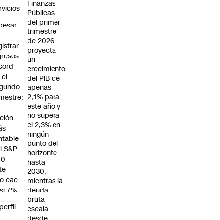
Finanzas
rvicios
Públicas
del primer
pesar
trimestre
e
de 2026
gistrar
proyecta
gresos
un
cord
crecimiento
 el
del PIB de
egundo
apenas
2,1% para
imestre:
este año y
a
no supera
ción
el 2,3% en
ás
ningún
ntable
punto del
l S&P
horizonte
00
hasta
te
2030,
o cae
mientras la
si 7%
deuda
bruta
 perfil
escala
e
desde