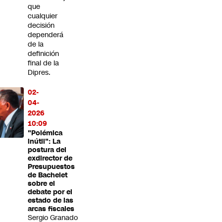
que
cualquier
decisión
dependerá
de la
definición
final de la
Dipres.
02-
04-
2026
10:09
"Polémica
inútil": La
postura del
exdirector de
Presupuestos
de Bachelet
sobre el
debate por el
estado de las
arcas fiscales
Sergio Granado