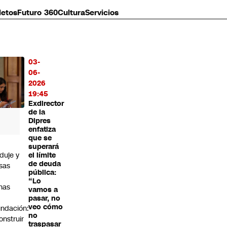
letos
Futuro 360
Cultura
Servicios
03-
MÁS
06-
O
2026
19:45
Exdirector
de la
Dipres
enfatiza
que se
superará
duje y
el límite
de deuda
sas
pública:
“Lo
nas
vamos a
pasar, no
veo cómo
undación:
no
onstruir
traspasar