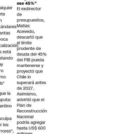
ese 45%”
alquier
El exdirector
rte
de
presupuestos,
n
Matías
tándares
Acevedo,
antas
descartó que
poca
el límite
scalización
prudente de
s está
deuda del 45%
stando
del PIB pueda
uy
mantenerse y
ro
proyectó que
omo
Chile lo
superará antes
ís"
de 2027.
gue la
Asimismo,
sputa:
advirtió que el
Plan de
fantino
Reconstrucción
Nacional
sculpa
podría agregar
r los
hasta US$ 600
rrores",
millones