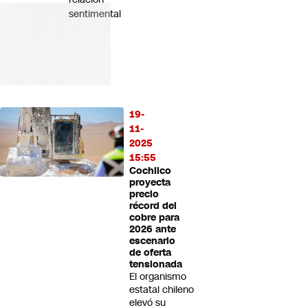
sentimental
19-
11-
2025
15:55
Cochilco
proyecta
precio
récord del
cobre para
2026 ante
escenario
de oferta
tensionada
El organismo
estatal chileno
elevó su