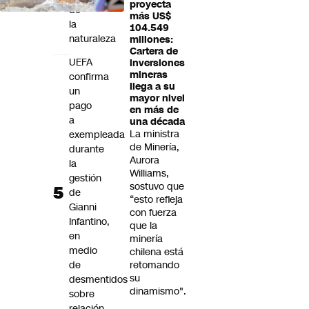
proyecta
de
más US$
la
104.549
naturaleza
millones:
Cartera de
UEFA
inversiones
mineras
confirma
llega a su
un
mayor nivel
pago
en más de
a
una década
La ministra
exempleada
de Minería,
durante
Aurora
la
Williams,
gestión
sostuvo que
de
“esto refleja
Gianni
con fuerza
Infantino,
que la
en
minería
medio
chilena está
de
retomando
su
desmentidos
dinamismo".
sobre
relación