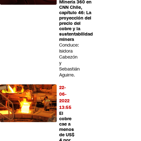
Minería 360 en
CNN Chile,
capítulo 46: La
proyección del
precio del
cobre y la
sustentabilidad
minera
Conduce:
Isidora
Cabezón
y
Sebastián
Aguirre.
22-
06-
2022
13:55
El
cobre
cae a
menos
de US$
4 por