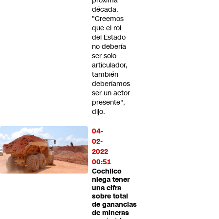
próxima
década.
"Creemos
que el rol
del Estado
no debería
ser solo
articulador,
también
deberíamos
ser un actor
presente",
dijo.
04-
02-
2022
00:51
Cochilco
niega tener
una cifra
sobre total
de ganancias
de mineras