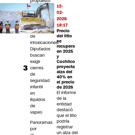
propuesto
12-
por
02-
Subtel
2026
Ante
18:17
alza
Precio
de
del litio
se
intoxicaciones:
recupera
Diputados
en 2025
buscan
y
exigir
Cochilco
proyecta
cierres
alza del
de
40% en
seguridad
el precio
infantil
de 2026
El informe
en
de la
líquidos
entidad
de
destacó
vapeo
que el litio
podría
Panoramas
registrar
por
un alza del