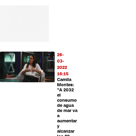
26-
03-
2022
16:15
Camila
Montes:
"A 2032
el
consumo
de agua
de mar va
a
aumentar
y
alcanzar