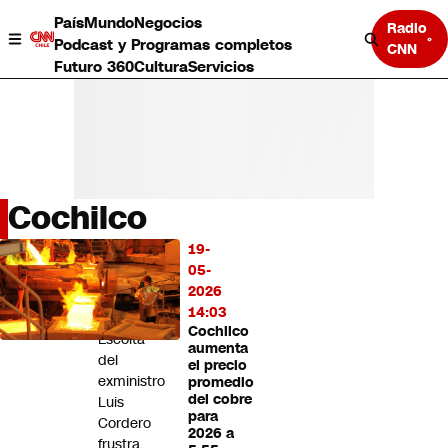
País
Mundo
Negocios
Radio
Podcast y Programas completos
CNN
Futuro 360
Cultura
Servicios
Cochilco
País
19-
LO
Mundo
05-
MÁS
Negocios
2026
LEÍDO
Deportes
14:03
Cochilco
Programas completos
Escolta
aumenta
Cultura
del
el precio
Servicios
exministro
promedio
Bits
del cobre
Luis
para
CNN Data
Cordero
2026 a
CNN tiempo
frustra