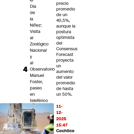
el
precio
Día
promedio
de
de un
la
40,5%,
Niñez:
aunque la
Visita
postura
optimista
al
del
Zoológico
Consensus
Nacional
Forecast
y
proyecta
al
un
Observatorio
aumento
Manuel
del valor
Foster,
promedio
paseo
de hasta
en
un 50%.
teleférico
11-
y
12-
seis
2025
lugares
15:47
para
Cochilco
disfrutar