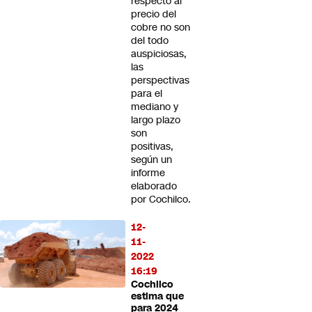
respecto al
precio del
cobre no son
del todo
auspiciosas,
las
perspectivas
para el
mediano y
largo plazo
son
positivas,
según un
informe
elaborado
por Cochilco.
12-
11-
2022
16:19
Cochilco
estima que
para 2024