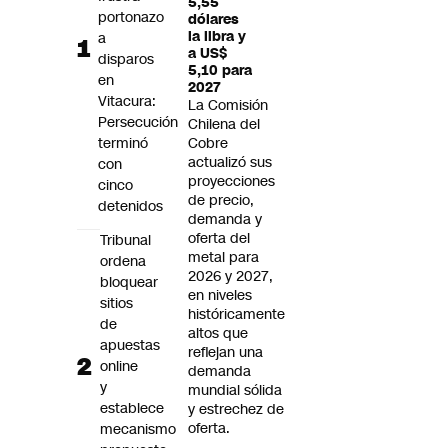
5,55
Futuro 360
portonazo
dólares
la libra y
a
Opinión
a US$
disparos
5,10 para
en
2027
Vitacura:
La Comisión
Persecución
Chilena del
terminó
Cobre
actualizó sus
con
proyecciones
cinco
de precio,
detenidos
demanda y
oferta del
Tribunal
metal para
ordena
2026 y 2027,
bloquear
en niveles
sitios
históricamente
de
altos que
apuestas
reflejan una
online
demanda
y
mundial sólida
establece
y estrechez de
oferta.
mecanismo