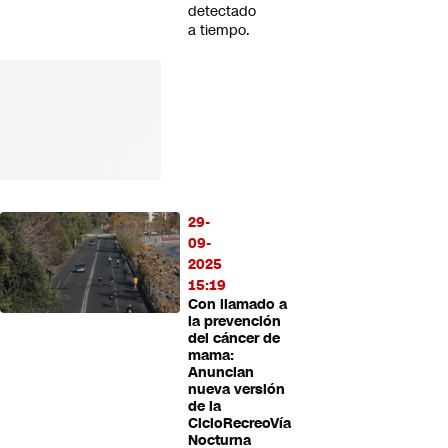
detectado
a tiempo.
29-
09-
2025
15:19
Con llamado a
la prevención
del cáncer de
mama:
Anuncian
nueva versión
de la
CicloRecreoVía
Nocturna