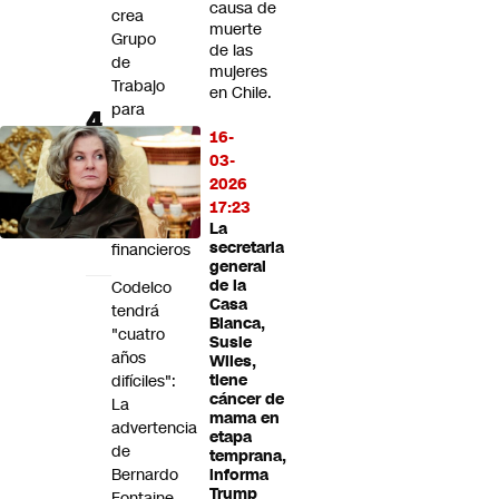
causa de
crea
muerte
Grupo
de las
de
mujeres
Trabajo
en Chile.
para
impulsar
16-
la
03-
exportación
2026
de
17:23
servicios
La
secretaria
financieros
general
de la
Codelco
Casa
tendrá
Blanca,
"cuatro
Susie
años
Wiles,
difíciles":
tiene
cáncer de
La
mama en
advertencia
etapa
de
temprana,
Bernardo
informa
Trump
Fontaine