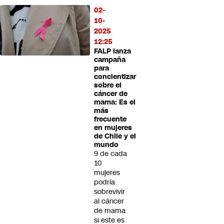
02-
10-
2025
12:25
FALP lanza
campaña
para
concientizar
sobre el
cáncer de
mama: Es el
más
frecuente
en mujeres
de Chile y el
mundo
9 de cada
10
mujeres
podría
sobrevivir
al cáncer
de mama
si este es