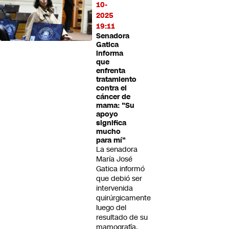
10-
2025
19:11
Senadora
Gatica
informa
que
enfrenta
tratamiento
contra el
cáncer de
mama: "Su
apoyo
significa
mucho
para mí"
La senadora
María José
Gatica informó
que debió ser
intervenida
quirúrgicamente
luego del
resultado de su
mamografía.