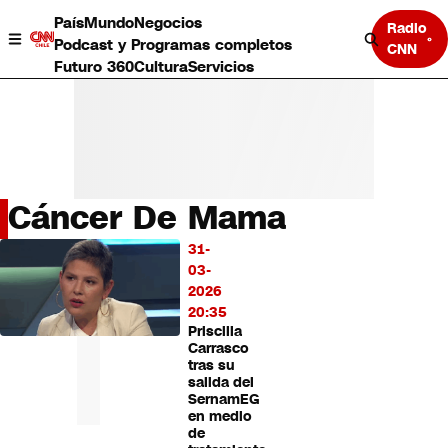
País
Mundo
Negocios
Radio
Podcast y Programas completos
CNN
Futuro 360
Cultura
Servicios
Cáncer De Mama
País
31-
LO
Mundo
03-
MÁS
Negocios
2026
LEÍDO
Deportes
20:35
Priscilla
Programas completos
Carrasco
Cultura
tras su
Servicios
salida del
Bits
SernamEG
en medio
CNN Data
de
CNN tiempo