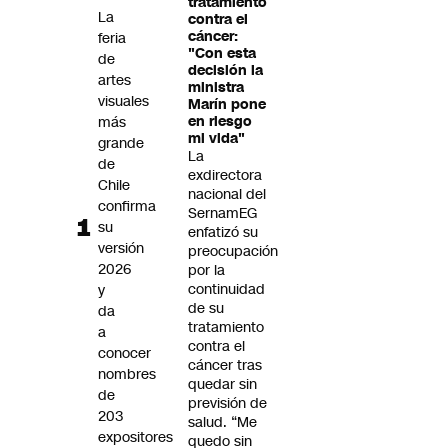
tratamiento
Futuro 360
La
contra el
cáncer:
feria
Opinión
"Con esta
de
decisión la
artes
ministra
visuales
Marín pone
más
en riesgo
mi vida"
grande
La
de
exdirectora
Chile
nacional del
confirma
SernamEG
su
enfatizó su
versión
preocupación
2026
por la
continuidad
y
de su
da
tratamiento
a
contra el
conocer
cáncer tras
nombres
quedar sin
de
previsión de
203
salud. “Me
expositores
quedo sin