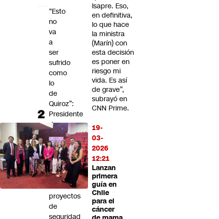
Isapre. Eso,
“Esto
en definitiva,
no
lo que hace
va
la ministra
a
(Marín) con
ser
esta decisión
es poner en
sufrido
riesgo mi
como
vida. Es así
lo
de grave”,
de
subrayó en
Quiroz”:
CNN Prime.
Presidente
de
19-
la
03-
Cámara
2026
anticipa
12:21
amplio
Lanzan
respaldo
primera
guía en
a
Chile
proyectos
para el
de
cáncer
seguridad
de mama