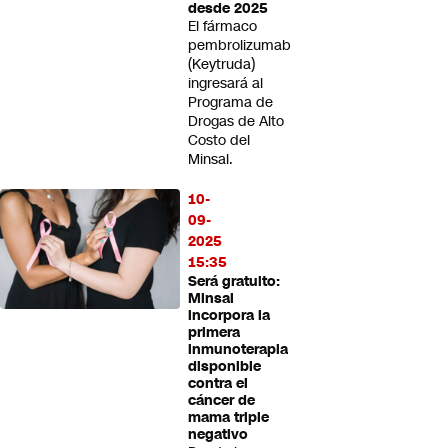
desde 2025
El fármaco
pembrolizumab
(Keytruda)
ingresará al
Programa de
Drogas de Alto
Costo del
Minsal.
10-
09-
2025
15:35
Será gratuito:
Minsal
incorpora la
primera
inmunoterapia
disponible
contra el
cáncer de
mama triple
negativo