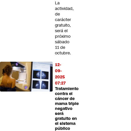
La
actividad,
de
carácter
gratuito,
será el
próximo
sábado
11 de
octubre.
12-
09-
2025
07:27
Tratamiento
contra el
cáncer de
mama triple
negativo
será
gratuito en
el sistema
público