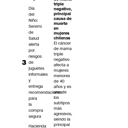
triple
Día
negativo,
principal
del
causa de
Niño:
muerte
Seremi
en
de
mujeres
Salud
chilenas
El cáncer
alerta
de mama
por
triple
riesgos
negativo
de
afecta a
juguetes
mujeres
informales
menores
y
de 40
entrega
años y es
uno de
recomendaciones
los
para
subtipos
la
más
compra
agresivos,
segura
siendo la
principal
Hacienda