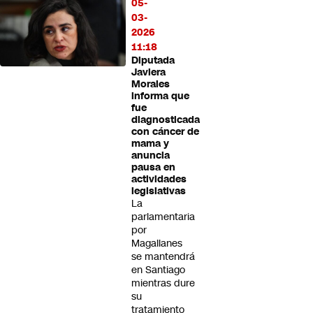
05-
03-
2026
11:18
Diputada
Javiera
Morales
informa que
fue
diagnosticada
con cáncer de
mama y
anuncia
pausa en
actividades
legislativas
La
parlamentaria
por
Magallanes
se mantendrá
en Santiago
mientras dure
su
tratamiento