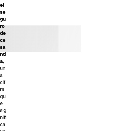
el
se
gu
ro
de
ce
sa
ntí
a
,
un
a
cif
ra
qu
e
sig
nifi
ca