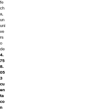
fe
ch
a,
un
uni
ve
rs
o
de
4.
75
8.
05
3
cu
en
ta
co
n