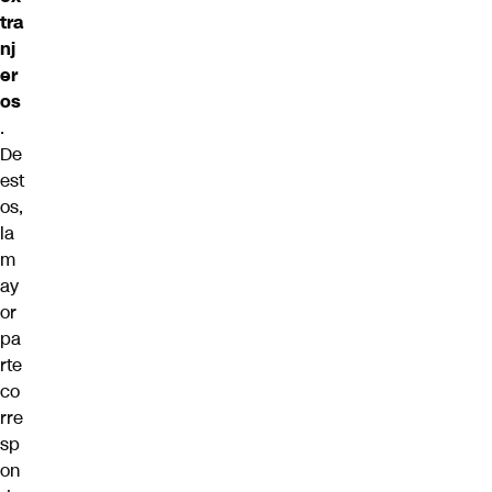
tra
nj
er
os
.
De
est
os,
la
m
ay
or
pa
rte
co
rre
sp
on