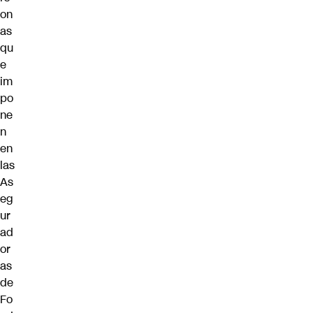
on
as
qu
e
im
po
ne
n
en
las
As
eg
ur
ad
or
as
de
Fo