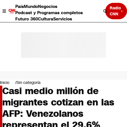
País
Mundo
Negocios
Radio
Podcast y Programas completos
CNN
Futuro 360
Cultura
Servicios
País
Mundo
Negocios
Inicio
Sin categoría
Casi medio millón de
Deportes
Programas completos
migrantes cotizan en las
Cultura
Servicios
AFP: Venezolanos
Bits
CNN Data
representan el 29,6%
CNN tiempo