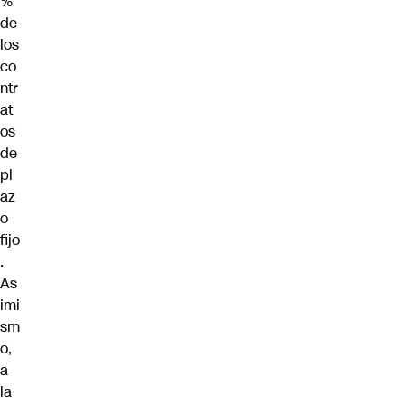
%
de
los
co
ntr
at
os
de
pl
az
o
fijo
.
As
imi
sm
o,
a
la