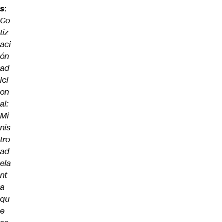
s
:
Co
tiz
aci
ón
ad
ici
on
al:
Mi
nis
tro
ad
ela
nt
a
qu
e