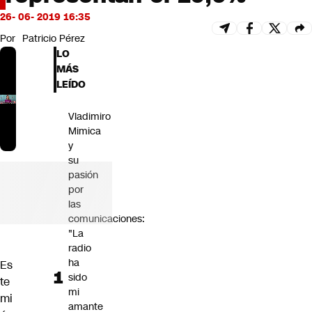
Futuro 360
26- 06- 2019 16:35
Opinión
Por
Patricio Pérez
LO
MÁS
LEÍDO
Vladimiro
Mimica
y
su
pasión
por
las
comunicaciones:
"La
radio
ha
Es
sido
te
mi
mi
amante