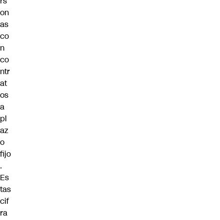
rs
on
as
co
n
co
ntr
at
os
a
pl
az
o
fijo
.
Es
tas
cif
ra