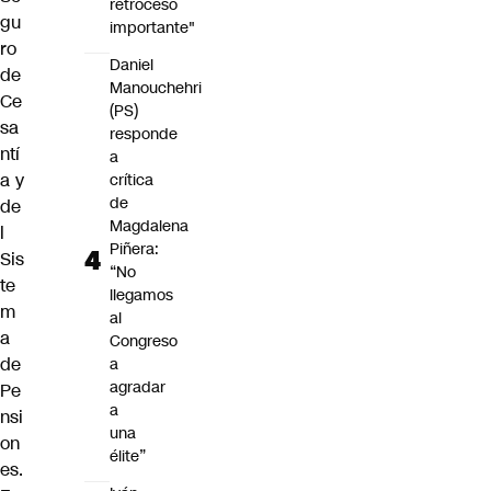
retroceso
gu
importante"
ro
Daniel
de
Manouchehri
Ce
(PS)
sa
responde
ntí
a
a y
crítica
de
de
Magdalena
l
Piñera:
Sis
“No
te
llegamos
m
al
a
Congreso
de
a
agradar
Pe
a
nsi
una
on
élite”
es.