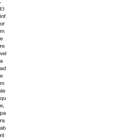
.
El
inf
or
m
e
re
vel
a
ad
e
m
ás
qu
e,
pa
ra
ab
ril