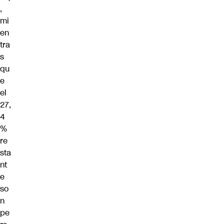
,
mi
en
tra
s
qu
e
el
27,
4
%
re
sta
nt
e
so
n
pe