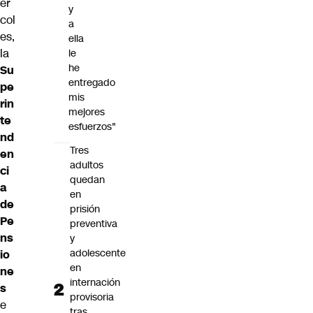
ér
y
col
a
es,
ella
la
le
he
Su
entregado
pe
mis
rin
mejores
te
esfuerzos"
nd
Tres
en
adultos
ci
quedan
a
en
de
prisión
Pe
preventiva
ns
y
adolescente
io
en
ne
internación
s
provisoria
e
tras