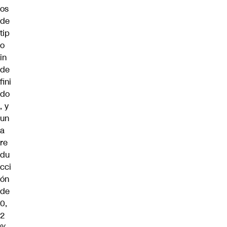
os
de
tip
o
in
de
fini
do
, y
un
a
re
du
cci
ón
de
0,
2