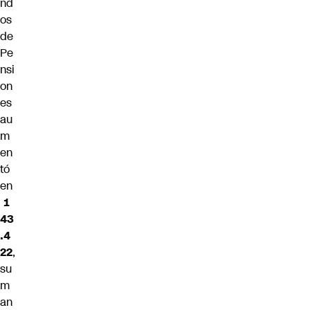
nd
os
de
Pe
nsi
on
es
au
m
en
tó
en
1
43
.4
22
,
su
m
an