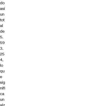
do
así
un
tot
al
de
5.
59
3.
25
4,
lo
qu
e
sig
nifi
ca
un
alz