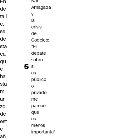
Iván
En
Arriagada
de
y
tall
la
e,
crisis
se
de
de
Codelco:
sta
"El
debate
ca
sobre
qu
si
e
es
ha
público
sta
o
m
privado
ar
me
parece
zo
que
de
es
est
menos
e
importante"
añ