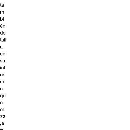
ta
m
bi
én
de
tall
a
en
su
inf
or
m
e
qu
e
el
72
,5