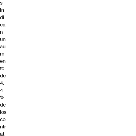
s
in
di
ca
n
un
au
m
en
to
de
4,
4
%
de
los
co
ntr
at