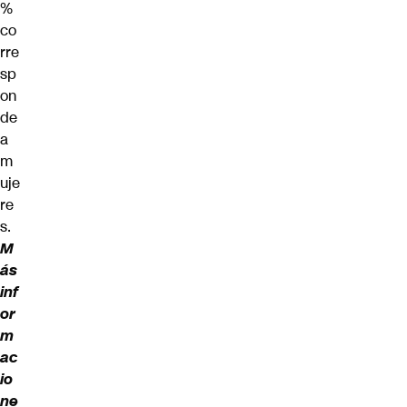
%
co
rre
sp
on
de
a
m
uje
re
s.
M
ás
inf
or
m
ac
io
ne