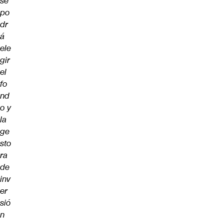
se
po
dr
á
ele
gir
el
fo
nd
o y
la
ge
sto
ra
de
inv
er
sió
n