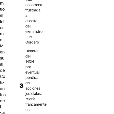
mi
encerrona
tió
frustrada
el
a
escolta
Inf
del
or
exministro
m
Luis
e
Cordero
M
Director
en
del
su
INDH
al
por
de
eventual
Co
pérdida
tiz
de
an
acciones
judiciales:
tes
"Sería
de
francamente
l
un
Se