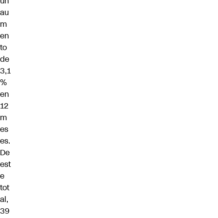
un
au
m
en
to
de
3,1
%
en
12
m
es
es.
De
est
e
tot
al,
39