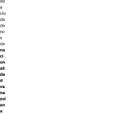
de
a
ciu
da
da
no
s
de
na
ci
on
ali
da
d
ve
ne
zol
an
a