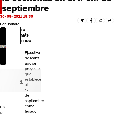
Futuro 360
septiembre
Opinión
30- 08- 2021 18:30
Por
halfaro
LO
MÁS
LEÍDO
Ejecutivo
descarta
apoyar
proyecto
que
establece
el
17
de
septiembre
como
Es
feriado
te