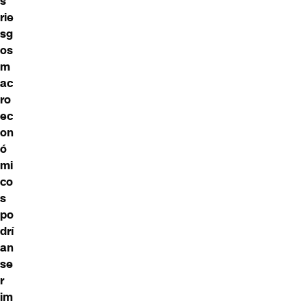
s
rie
sg
os
m
ac
ro
ec
on
ó
mi
co
s
po
drí
an
se
r
im