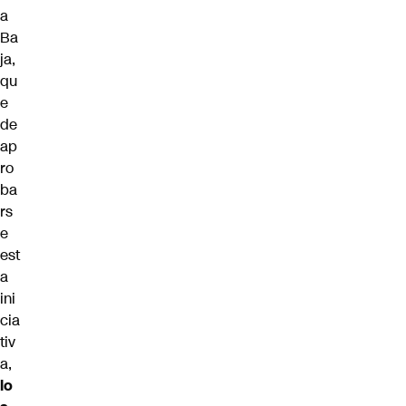
a
Ba
ja,
qu
e
de
ap
ro
ba
rs
e
est
a
ini
cia
tiv
a,
lo