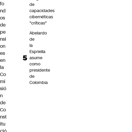
fo
de
nd
capacidades
cibernéticas
os
"críticas"
de
pe
Abelardo
nsi
de
la
on
Espriella
es
asume
en
como
la
presidente
Co
de
mi
Colombia
sió
n
de
Co
nst
itu
ció