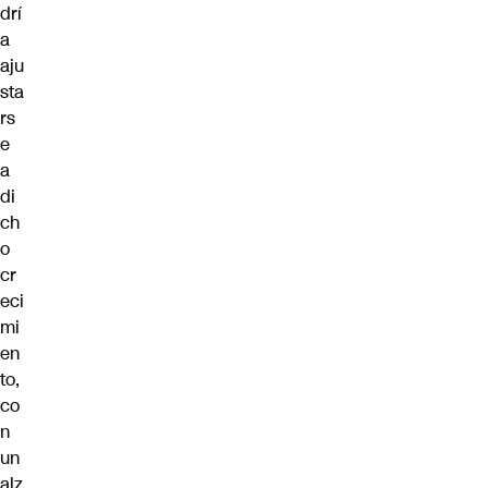
drí
a
aju
sta
rs
e
a
di
ch
o
cr
eci
mi
en
to,
co
n
un
alz