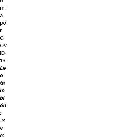
e
mi
a
po
r
C
OV
ID-
19.
Le
e
ta
m
bi
én
:
S
e
m