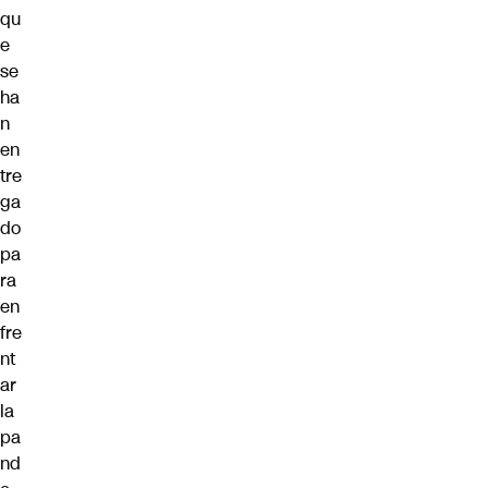
qu
e
se
ha
n
en
tre
ga
do
pa
ra
en
fre
nt
ar
la
pa
nd