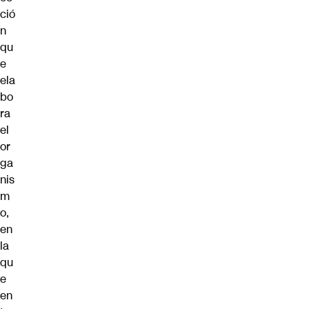
ció
n
qu
e
ela
bo
ra
el
or
ga
nis
m
o,
en
la
qu
e
en