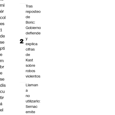
mi
Tras
ér
reposteo
de
col
Boric:
es
Gobierno
1
defiende
de
y
se
explica
pti
cifras
e
de
Kast
m
sobre
br
robos
e
violentos
se
dis
Llaman
a
cu
no
tir
utilizarlo:
á
Sernac
el
emite