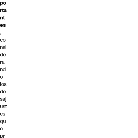
po
rta
nt
es
,
co
nsi
de
ra
nd
o
los
de
saj
ust
es
qu
e
pr