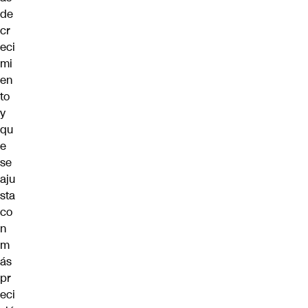
de
cr
eci
mi
en
to
y
qu
e
se
aju
sta
co
n
m
ás
pr
eci