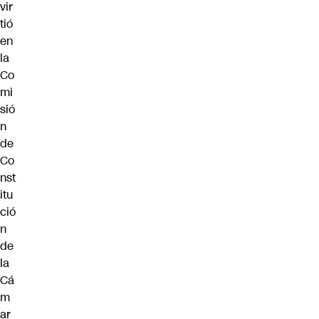
vir
tió
en
la
Co
mi
sió
n
de
Co
nst
itu
ció
n
de
la
Cá
m
ar