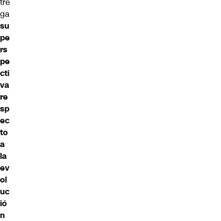
tre
ga
su
pe
rs
pe
cti
va
re
sp
ec
to
a
la
ev
ol
uc
ió
n