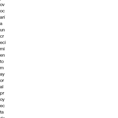
ov
oc
arí
a
un
cr
eci
mi
en
to
m
ay
or
al
pr
oy
ec
ta