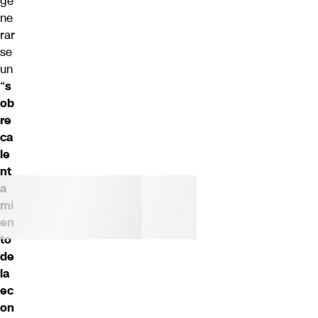
ge
ne
rar
se
un
“
s
ob
re
ca
le
nt
a
mi
en
to
de
la
ec
on