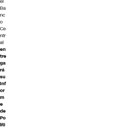
el
Ba
nc
o
Ce
ntr
al
en
tre
ga
rá
su
Inf
or
m
e
de
Po
líti