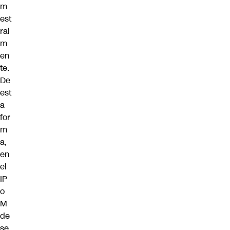
m
est
ral
m
en
te.
De
est
a
for
m
a,
en
el
IP
o
M
de
se