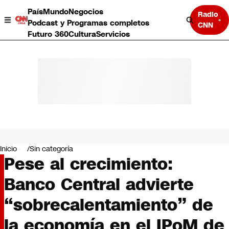
País
Mundo
Negocios
Radio
Podcast y Programas completos
CNN
Futuro 360
Cultura
Servicios
País
Mundo
Negocios
Inicio
Sin categoría
Pese al crecimiento:
Deportes
Programas completos
Banco Central advierte
Cultura
Servicios
“sobrecalentamiento” de
Bits
CNN Data
la economía en el IPoM de
CNN tiempo