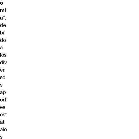
o
mí
a
“,
de
bi
do
a
los
div
er
so
s
ap
ort
es
est
at
ale
s