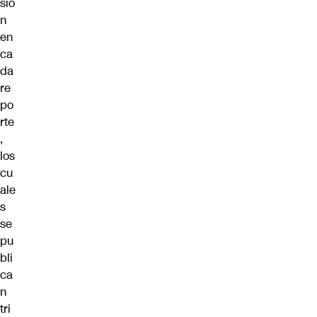
sió
n
en
ca
da
re
po
rte
,
los
cu
ale
s
se
pu
bli
ca
n
tri