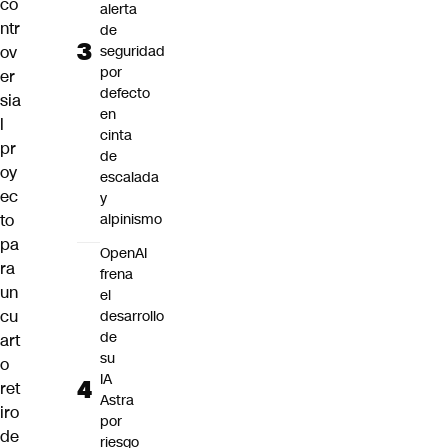
co
alerta
ntr
de
ov
seguridad
por
er
defecto
sia
en
l
cinta
pr
de
oy
escalada
ec
y
to
alpinismo
pa
OpenAI
ra
frena
un
el
cu
desarrollo
de
art
su
o
IA
ret
Astra
iro
por
de
riesgo