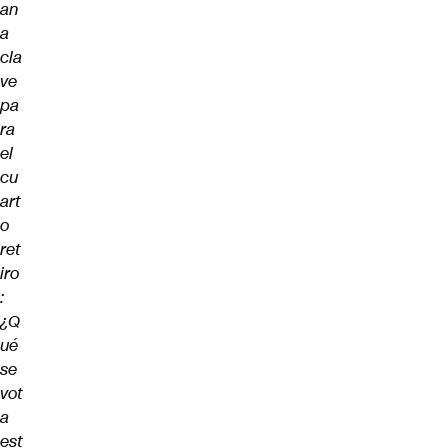
an
a
cla
ve
pa
ra
el
cu
art
o
ret
iro
:
¿Q
ué
se
vot
a
est