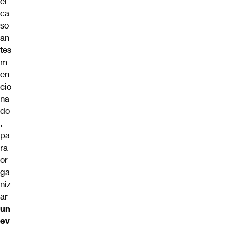
el
ca
so
an
tes
m
en
cio
na
do
,
pa
ra
or
ga
niz
ar
un
ev