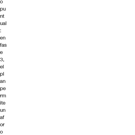
o
pu
nt
ual
:
en
fas
e
3,
el
pl
an
pe
rm
ite
un
af
or
o