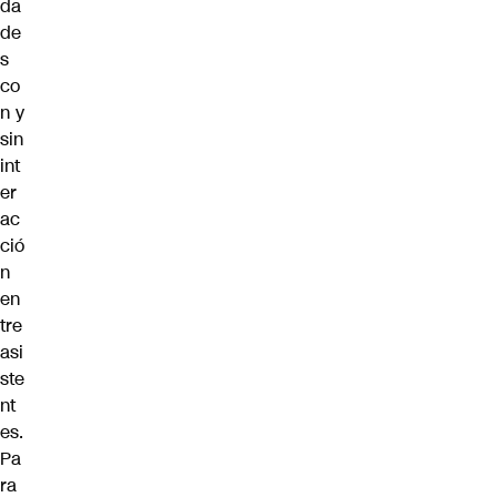
da
de
s
co
n y
sin
int
er
ac
ció
n
en
tre
asi
ste
nt
es.
Pa
ra