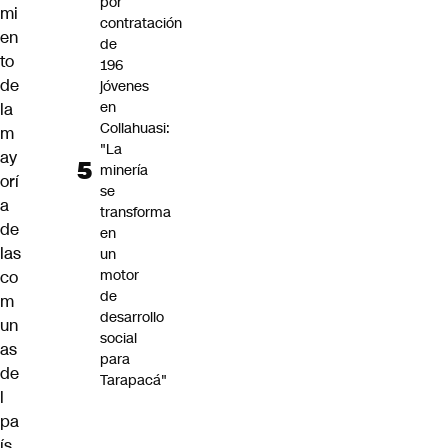
por
mi
contratación
en
de
to
196
de
jóvenes
en
la
Collahuasi:
m
"La
ay
minería
orí
se
a
transforma
de
en
las
un
motor
co
de
m
desarrollo
un
social
as
para
de
Tarapacá"
l
pa
ís