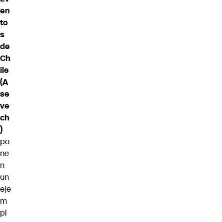
en
to
s
de
Ch
ile
(A
se
ve
ch
)
po
ne
n
un
eje
m
pl