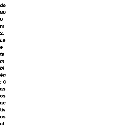
de
80
0
m
2.
Le
e
ta
m
bi
én
:
C
as
os
ac
tiv
os
al