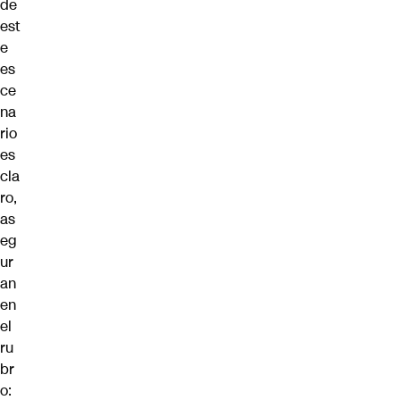
de
est
e
es
ce
na
rio
es
cla
ro,
as
eg
ur
an
en
el
ru
br
o: