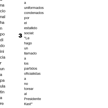
a
na
uniformados
cio
condenados
nal
por
ha
el
estallido
n
social:
po
"Le
di
hago
do
un
ini
llamado
cia
a
r
los
partidos
un
oficialistas
a
a
pa
no
ula
torear
tin
al
a
Presidente
re
Kast"