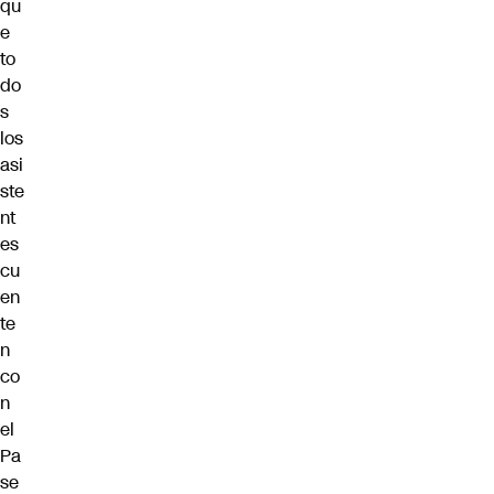
qu
e
to
do
s
los
asi
ste
nt
es
cu
en
te
n
co
n
el
Pa
se