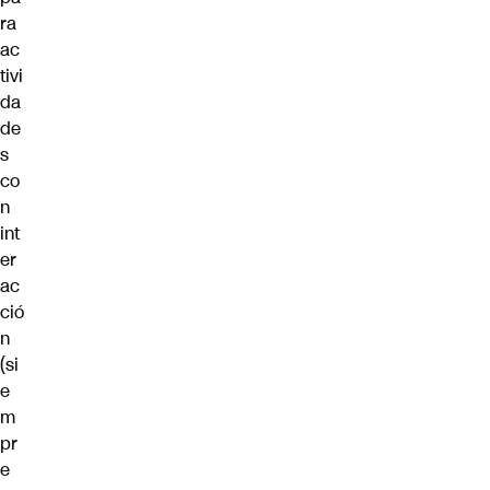
ra
ac
tivi
da
de
s
co
n
int
er
ac
ció
n
(si
e
m
pr
e