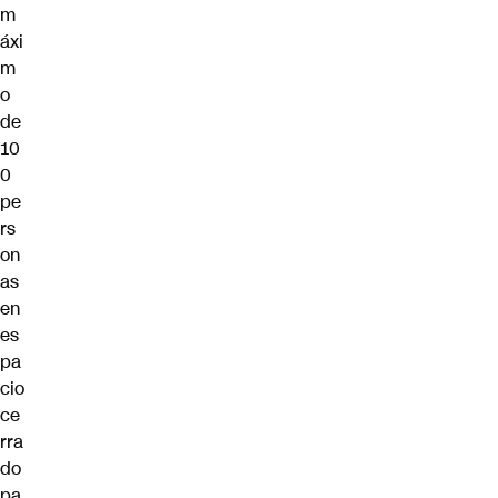
m
áxi
m
o
de
10
0
pe
rs
on
as
en
es
pa
cio
ce
rra
do
pa