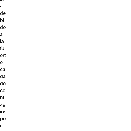
-
de
bi
do
a
la
fu
ert
e
caí
da
de
co
nt
ag
ios
po
r