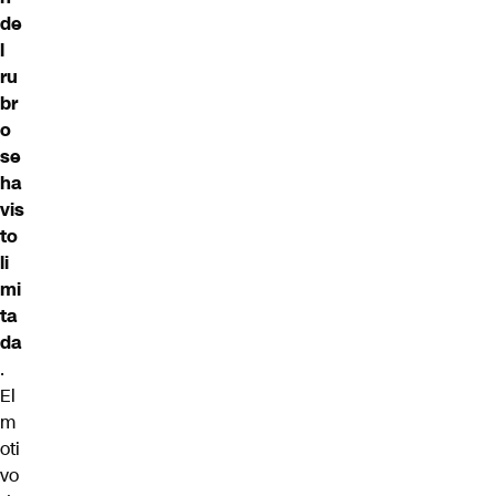
de
l
ru
br
o
se
ha
vis
to
li
mi
ta
da
.
El
m
oti
vo