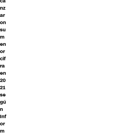
ca
nz
ar
on
su
m
en
or
cif
ra
en
20
21
se
gú
n
Inf
or
m