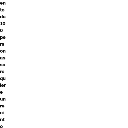
en
to
de
10
0
pe
rs
on
as
se
re
qu
ier
e
un
re
ci
nt
o