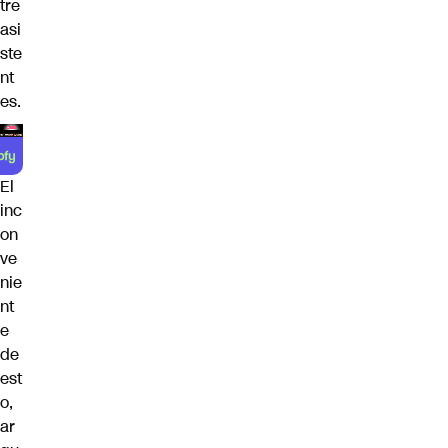
tre
asi
ste
nt
es.
El
inc
on
ve
nie
nt
e
de
est
o,
ar