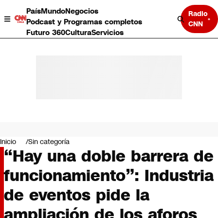
País
Mundo
Negocios
Radio
Podcast y Programas completos
CNN
Futuro 360
Cultura
Servicios
País
Mundo
Negocios
Inicio
Sin categoría
“Hay una doble barrera de
Deportes
Programas completos
funcionamiento”: Industria
Cultura
Servicios
de eventos pide la
Bits
CNN Data
ampliación de los aforos
CNN tiempo