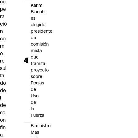
cu
Karim
pe
Bianchi
ra
es
ció
elegido
n
presidente
de
co
comisión
m
mixta
o
que
re
tramita
sul
proyecto
ta
sobre
do
Reglas
de
de
Uso
l
de
de
la
sc
Fuerza
on
Biministro
fin
Mas
a