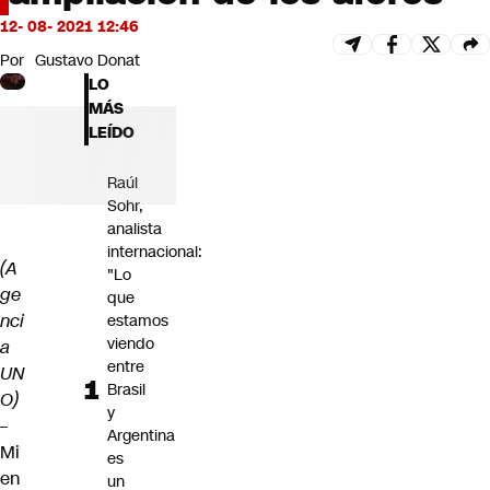
Futuro 360
12- 08- 2021 12:46
Opinión
Por
Gustavo Donat
LO
MÁS
LEÍDO
Raúl
Sohr,
analista
internacional:
(A
"Lo
ge
que
nci
estamos
viendo
a
entre
UN
Brasil
O)
y
–
Argentina
Mi
es
en
un