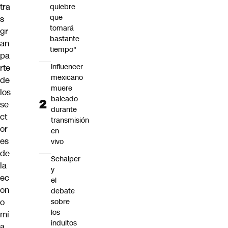
tra
quiebre
que
s
tomará
gr
bastante
an
tiempo"
pa
Influencer
rte
mexicano
de
muere
los
baleado
se
durante
ct
transmisión
or
en
es
vivo
de
Schalper
la
y
ec
el
on
debate
sobre
o
los
mí
indultos
a