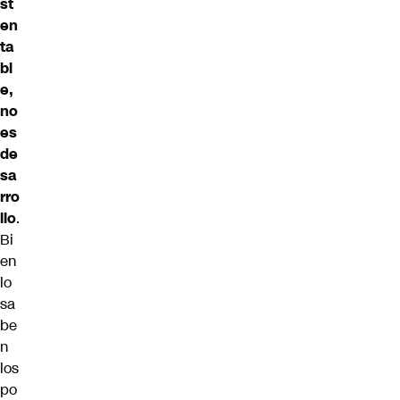
st
en
ta
bl
e,
no
es
de
sa
rro
llo
.
Bi
en
lo
sa
be
n
los
po