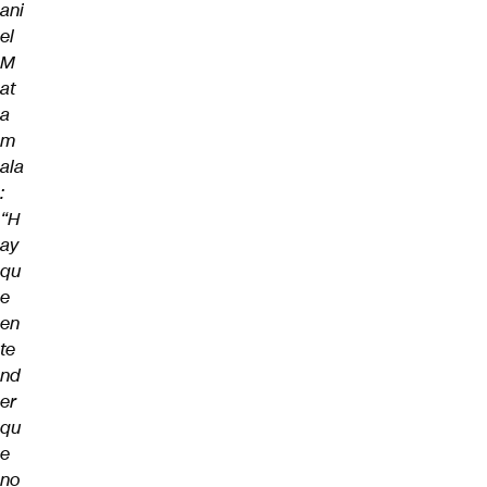
ani
el
M
at
a
m
ala
:
“H
ay
qu
e
en
te
nd
er
qu
e
no