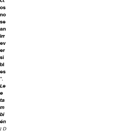
ct
os
no
se
an
irr
ev
er
si
bl
es
“.
Le
e
ta
m
bi
én
:
D