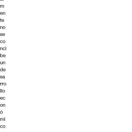
m
en
te
no
se
co
nci
be
un
de
sa
rro
llo
ec
on
ó
mi
co