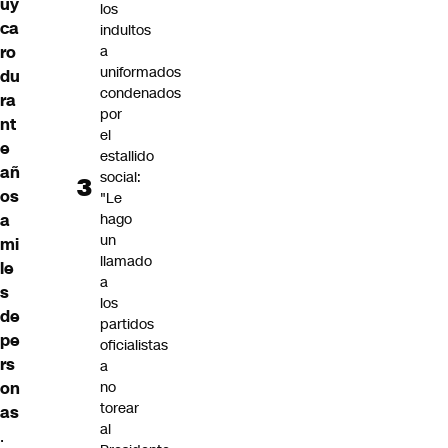
uy
los
ca
indultos
ro
a
uniformados
du
condenados
ra
por
nt
el
e
estallido
añ
social:
os
"Le
a
hago
un
mi
llamado
le
a
s
los
de
partidos
pe
oficialistas
rs
a
on
no
torear
as
al
.