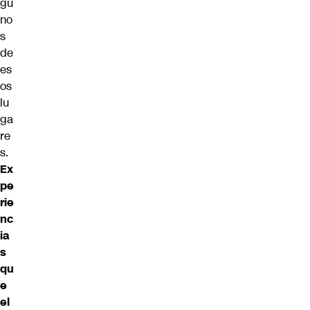
gu
no
s
de
es
os
lu
ga
re
s.
Ex
pe
rie
nc
ia
s
qu
e
el