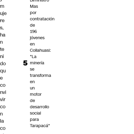
Biministro
m
Mas
por
uje
contratación
re
de
s,
196
ha
jóvenes
n
en
te
Collahuasi:
ni
"La
minería
do
se
qu
transforma
e
en
co
un
nvi
motor
vir
de
co
desarrollo
social
n
para
la
Tarapacá"
co