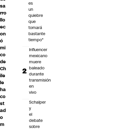
es
sa
un
rro
quiebre
llo
que
ec
tomará
on
bastante
tiempo"
ó
mi
Influencer
co
mexicano
de
muere
baleado
Ch
durante
ile
transmisión
le
en
ha
vivo
co
Schalper
st
y
ad
el
o
debate
m
sobre