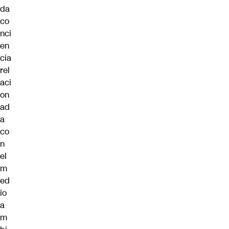
da
co
nci
en
cia
rel
aci
on
ad
a
co
n
el
m
ed
io
a
m