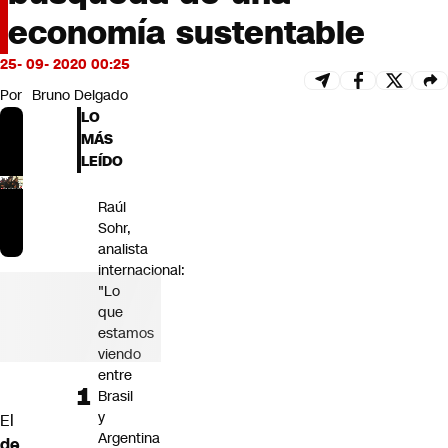
Futuro 360
economía sustentable
Opinión
25- 09- 2020 00:25
Por
Bruno Delgado
LO
MÁS
LEÍDO
Raúl
Sohr,
analista
internacional:
"Lo
que
estamos
viendo
entre
Brasil
y
El
Argentina
de