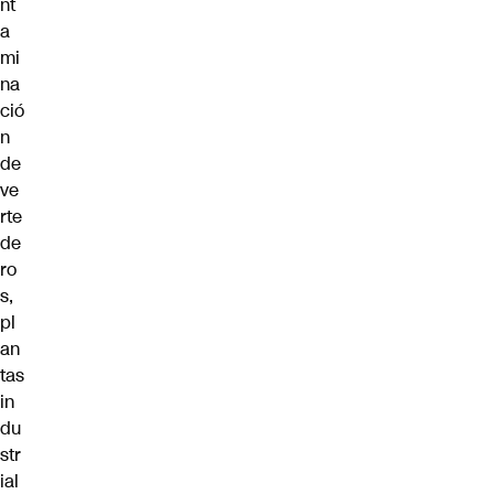
nt
a
mi
na
ció
n
de
ve
rte
de
ro
s,
pl
an
tas
in
du
str
ial