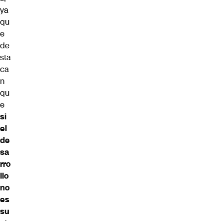
ya
qu
e
de
sta
ca
n
qu
e
si
el
de
sa
rro
llo
no
es
su