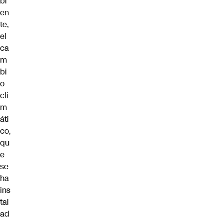
bi
en
te,
el
ca
m
bi
o
cli
m
áti
co,
qu
e
se
ha
ins
tal
ad