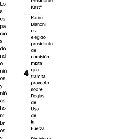
Presidente
Lo
Kast"
s
Karim
es
Bianchi
pa
es
cio
elegido
s
presidente
do
de
nd
comisión
e
mixta
que
niñ
tramita
os
proyecto
y
sobre
niñ
Reglas
as,
de
ho
Uso
m
de
la
br
Fuerza
es
y