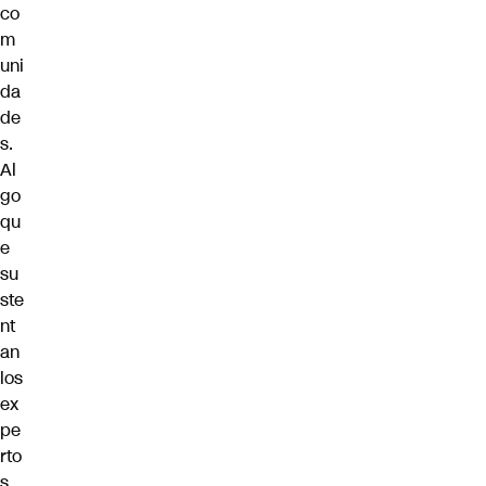
co
m
uni
da
de
s.
Al
go
qu
e
su
ste
nt
an
los
ex
pe
rto
s,