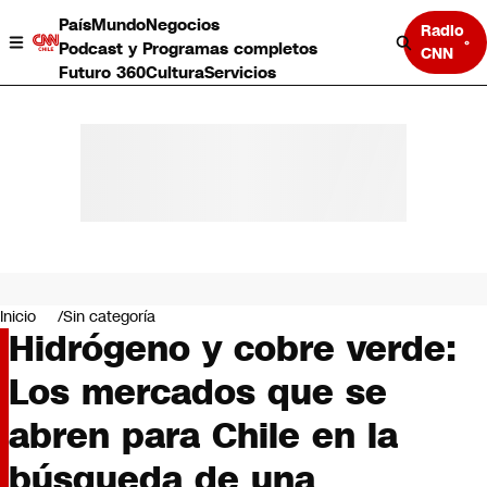
País
Mundo
Negocios
Radio
Podcast y Programas completos
CNN
Futuro 360
Cultura
Servicios
País
Mundo
Negocios
Inicio
Sin categoría
Hidrógeno y cobre verde:
Deportes
Programas completos
Los mercados que se
Cultura
Servicios
abren para Chile en la
Bits
CNN Data
búsqueda de una
CNN tiempo