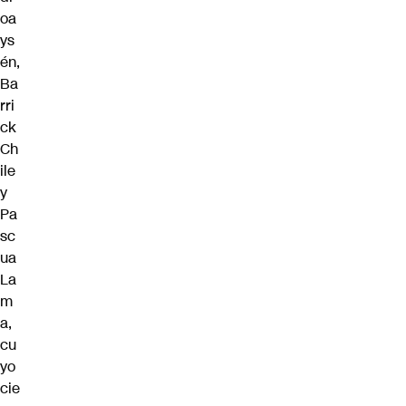
oa
ys
én,
Ba
rri
ck
Ch
ile
y
Pa
sc
ua
La
m
a,
cu
yo
cie