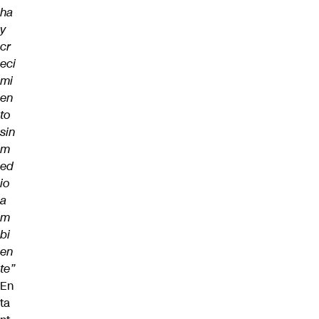
ha
y
cr
eci
mi
en
to
sin
m
ed
io
a
m
bi
en
te”
En
ta