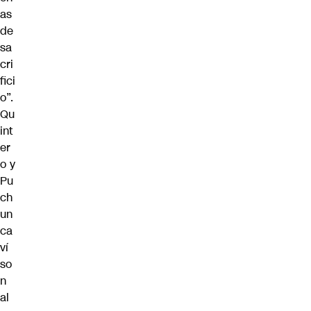
as
de
sa
cri
fici
o”.
Qu
int
er
o y
Pu
ch
un
ca
ví
so
n
al