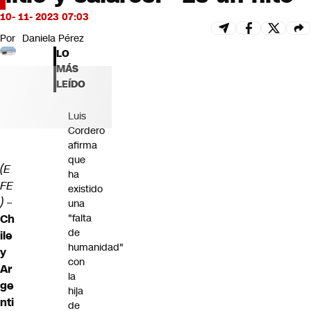
Futuro 360
10- 11- 2023 07:03
Opinión
Por
Daniela Pérez
LO
MÁS
LEÍDO
Luis
Cordero
afirma
que
(E
ha
FE
existido
)
–
una
Ch
"falta
de
ile
humanidad"
y
con
Ar
la
ge
hija
nti
de