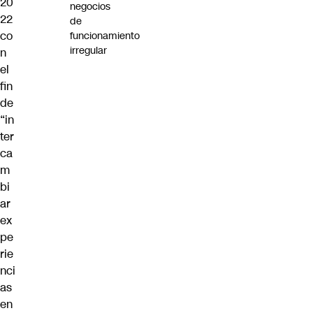
20
negocios
22
de
co
funcionamiento
irregular
n
el
fin
de
“in
ter
ca
m
bi
ar
ex
pe
rie
nci
as
en