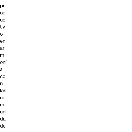
pr
od
uc
tiv
o
en
ar
m
oní
a
co
n
las
co
m
uni
da
de