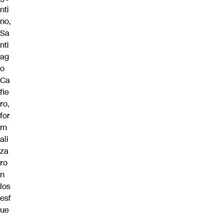
nti
no,
Sa
nti
ag
o
Ca
fie
ro,
for
m
ali
za
ro
n
los
esf
ue