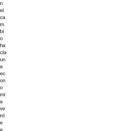
n
el
ca
m
bi
o
ha
cia
un
a
ec
on
o
mí
a
ve
rd
e
a