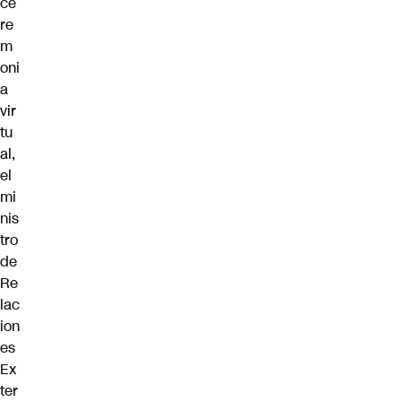
ce
re
m
oni
a
vir
tu
al,
el
mi
nis
tro
de
Re
lac
ion
es
Ex
ter