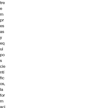
tre
e
m
pr
es
as
y
eq
ui
po
s
cie
ntí
fic
os,
la
for
m
aci