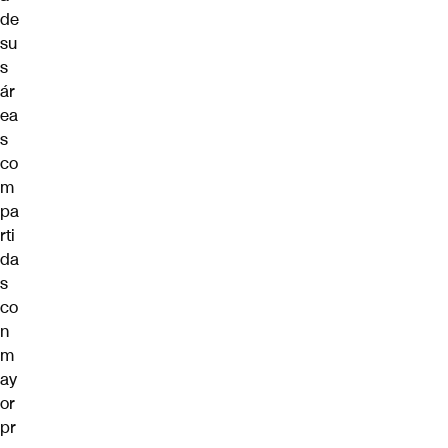
de
su
s
ár
ea
s
co
m
pa
rti
da
s
co
n
m
ay
or
pr