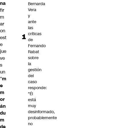
na
Bernarda
fir
Vera
y
m
ante
ar
las
on
críticas
est
de
e
Fernando
jue
Rabat
ve
sobre
la
s
gestión
un
del
“
m
caso
e
responde:
m
"Él
or
está
án
muy
desinformado,
du
probablemente
m
no
de