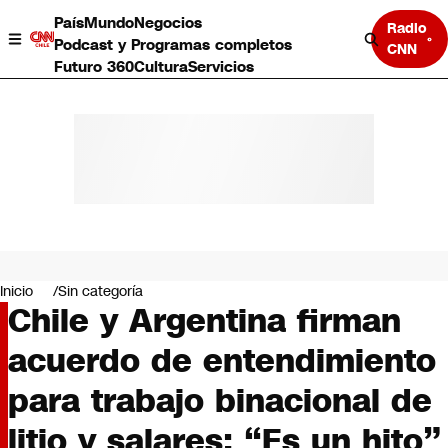
País
Mundo
Negocios
Radio
Podcast y Programas completos
CNN
Futuro 360
Cultura
Servicios
País
Mundo
Negocios
Inicio
Sin categoría
Chile y Argentina firman
Deportes
Programas completos
acuerdo de entendimiento
Cultura
Servicios
para trabajo binacional de
Bits
CNN Data
litio y salares: “Es un hito”
CNN tiempo