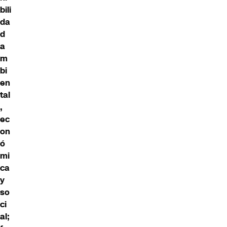
bili
da
d
a
m
bi
en
tal
,
ec
on
ó
mi
ca
y
so
ci
al;