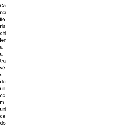
Ca
nci
lle
ría
chi
len
a
a
tra
vé
s
de
un
co
m
uni
ca
do