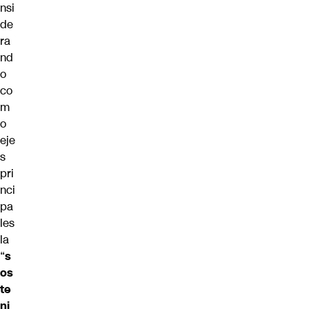
nsi
de
ra
nd
o
co
m
o
eje
s
pri
nci
pa
les
la
“
s
os
te
ni