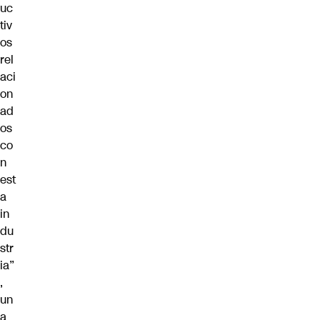
uc
tiv
os
rel
aci
on
ad
os
co
n
est
a
in
du
str
ia”
,
un
a