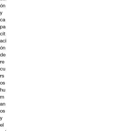
ón
y
ca
pa
cit
aci
ón
de
re
cu
rs
os
hu
m
an
os
y
el