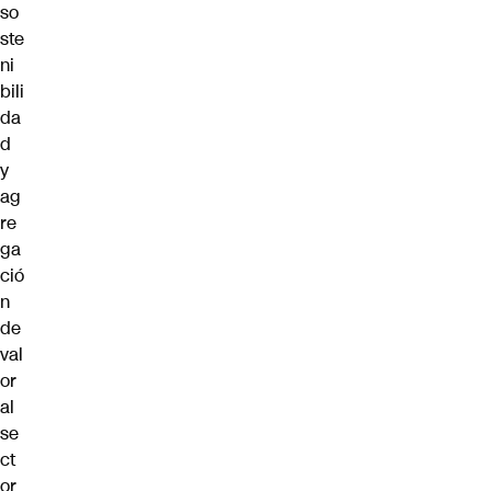
so
ste
ni
bili
da
d
y
ag
re
ga
ció
n
de
val
or
al
se
ct
or