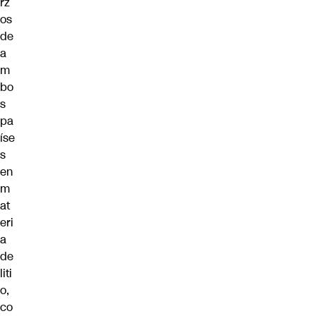
rz
os
de
a
m
bo
s
pa
íse
s
en
m
at
eri
a
de
liti
o,
co