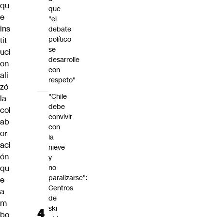
qu
que
e
"el
ins
debate
político
tit
se
uci
desarrolle
on
con
ali
respeto"
zó
"Chile
la
debe
col
convivir
ab
con
or
la
aci
nieve
ón
y
qu
no
paralizarse":
e
Centros
a
de
m
ski
bo