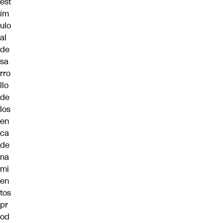
est
ím
ulo
al
de
sa
rro
llo
de
los
en
ca
de
na
mi
en
tos
pr
od