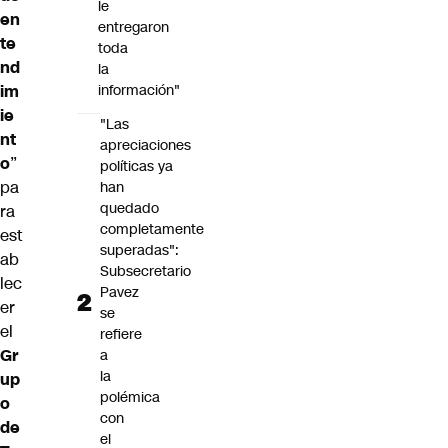
le
en
entregaron
te
toda
nd
la
im
información"
ie
"Las
nt
apreciaciones
o
”
políticas ya
pa
han
quedado
ra
completamente
est
superadas":
ab
Subsecretario
lec
Pavez
er
se
el
refiere
Gr
a
la
up
polémica
o
con
de
el