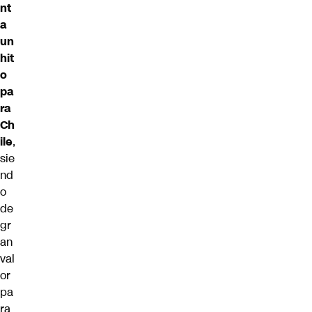
nt
a
un
hit
o
pa
ra
Ch
ile
,
sie
nd
o
de
gr
an
val
or
pa
ra