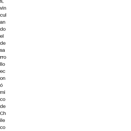
s,
vin
cul
an
do
el
de
sa
rro
llo
ec
on
ó
mi
co
de
Ch
ile
co