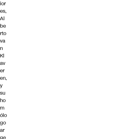
ior
es,
Al
be
rto
va
n
Kl
av
er
en
,
y
su
ho
m
ólo
go
ar
ge