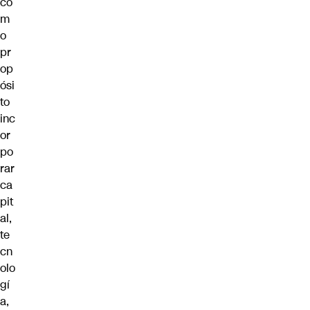
co
m
o
pr
op
ósi
to
inc
or
po
rar
ca
pit
al,
te
cn
olo
gí
a,