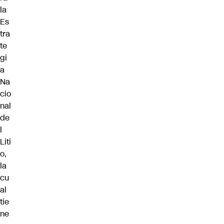
la
Es
tra
te
gi
a
Na
cio
nal
de
l
Liti
o
,
la
cu
al
tie
ne