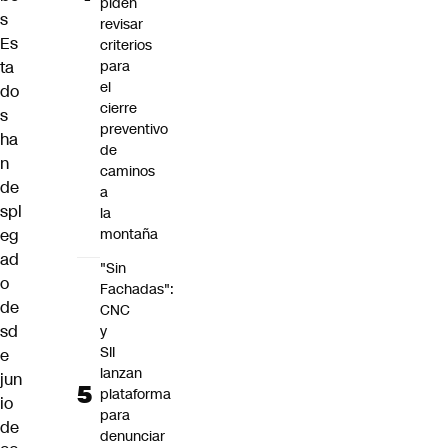
piden
s
revisar
Es
criterios
ta
para
el
do
cierre
s
preventivo
ha
de
n
caminos
de
a
spl
la
eg
montaña
ad
"Sin
o
Fachadas":
de
CNC
sd
y
SII
e
lanzan
jun
plataforma
io
para
de
denunciar