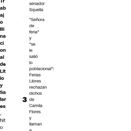
Tr
senador
ab
Squella
aj
"Señora
o
de
Bi
feria"
na
y
ci
"se
on
le
salió
al
lo
de
poblacional":
Lit
Ferias
io
Libres
y
rechazan
Sa
dichos
lar
de
Camila
es
Flores
,
y
hit
llaman
o
a