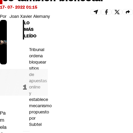
Futuro 360
17- 07- 2022 01:15
Opinión
Por
Joan Xavier Alemany
LO
MÁS
LEÍDO
Tribunal
ordena
bloquear
sitios
de
apuestas
online
y
establece
mecanismo
propuesto
Pa
por
m
Subtel
ela