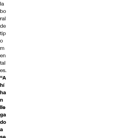
la
bo
ral
de
tip
o
m
en
tal
es.
“A
hí
ha
n
lle
ga
do
a
se