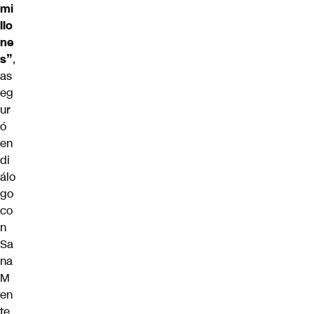
mi
llo
ne
s”
,
as
eg
ur
ó
en
di
álo
go
co
n
Sa
na
M
en
te