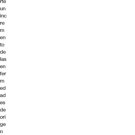
rte
un
inc
re
m
en
to
de
las
en
fer
m
ed
ad
es
de
ori
ge
n