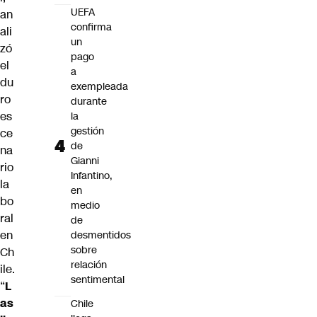
UEFA
an
confirma
ali
un
zó
pago
el
a
du
exempleada
ro
durante
es
la
gestión
ce
de
na
Gianni
rio
Infantino,
la
en
bo
medio
ral
de
en
desmentidos
sobre
Ch
relación
ile.
sentimental
“
L
as
Chile