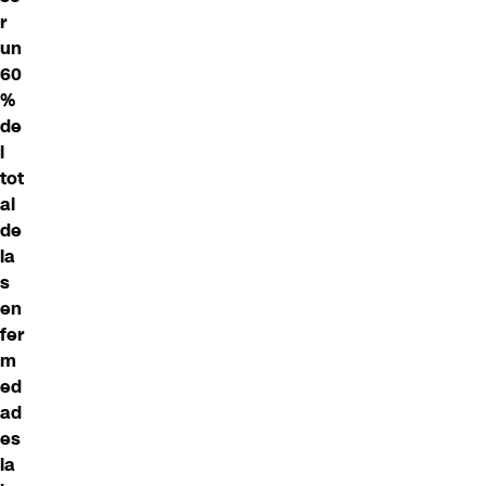
r
un
60
%
de
l
tot
al
de
la
s
en
fer
m
ed
ad
es
la