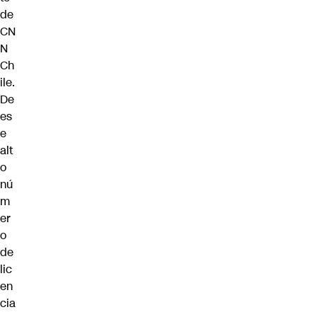
de
CN
N
Ch
ile.
De
es
e
alt
o
nú
m
er
o
de
lic
en
cia