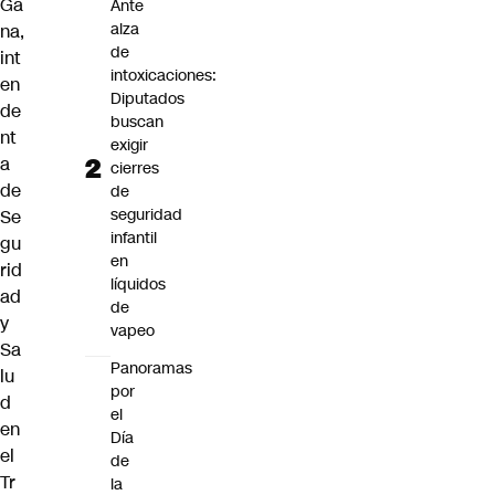
Ga
Ante
alza
na,
de
int
intoxicaciones:
en
Diputados
de
buscan
nt
exigir
a
cierres
de
de
seguridad
Se
infantil
gu
en
rid
líquidos
ad
de
y
vapeo
Sa
Panoramas
lu
por
d
el
en
Día
el
de
Tr
la