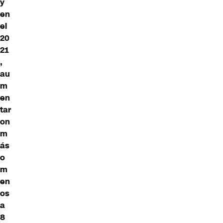
y
en
el
20
21
,
au
m
en
tar
on
m
ás
o
m
en
os
a
8