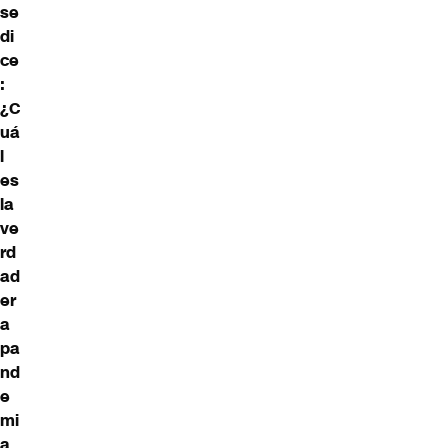
se
di
ce
:
¿C
uá
l
es
la
ve
rd
ad
er
a
pa
nd
e
mi
a