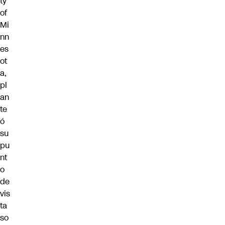
ty
of
Mi
nn
es
ot
a,
pl
an
te
ó
su
pu
nt
o
de
vis
ta
so