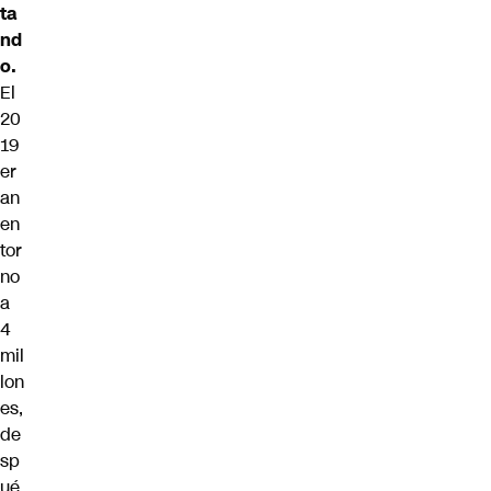
ta
nd
o.
El
20
19
er
an
en
tor
no
a
4
mil
lon
es,
de
sp
ué