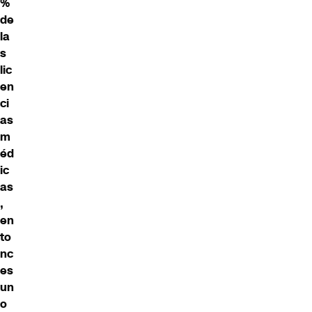
%
de
la
s
lic
en
ci
as
m
éd
ic
as
,
en
to
nc
es
un
o