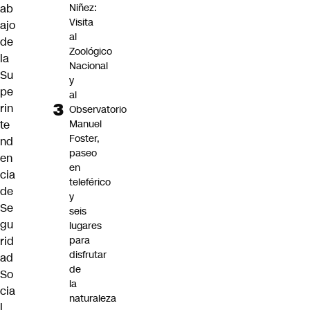
ab
Niñez:
Visita
ajo
al
de
Zoológico
la
Nacional
Su
y
pe
al
rin
Observatorio
te
Manuel
Foster,
nd
paseo
en
en
cia
teleférico
de
y
Se
seis
gu
lugares
rid
para
disfrutar
ad
de
So
la
cia
naturaleza
l,