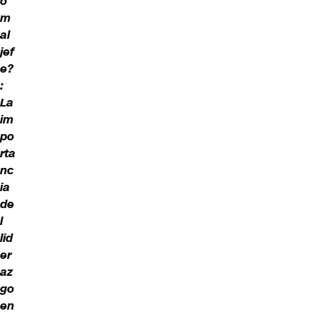
o
m
al
jef
e?
:
La
im
po
rta
nc
ia
de
l
lid
er
az
go
en