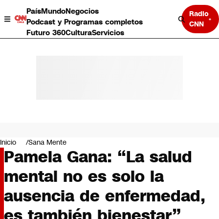
País
Mundo
Negocios
Radio
Podcast y Programas completos
CNN
Futuro 360
Cultura
Servicios
País
Mundo
Negocios
Inicio
Sana Mente
Pamela Gana: “La salud
Deportes
Programas completos
mental no es solo la
Cultura
Servicios
ausencia de enfermedad,
Bits
CNN Data
es también bienestar”
CNN tiempo