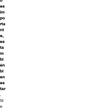
o
es
im
po
rta
nt
e,
es
ta
m
bi
én
bi
en
es
tar
.
Si
e