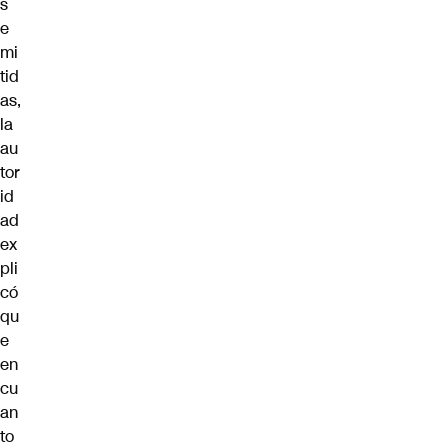
s
e
mi
tid
as,
la
au
tor
id
ad
ex
pli
có
qu
e
en
cu
an
to