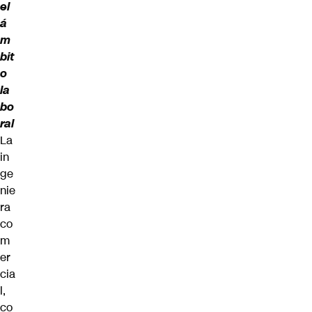
el
á
m
bit
o
la
bo
ral
La
in
ge
nie
ra
co
m
er
cia
l,
co