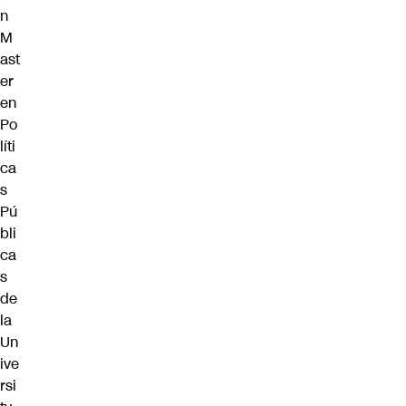
n
M
ast
er
en
Po
líti
ca
s
Pú
bli
ca
s
de
la
Un
ive
rsi