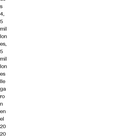
s
4,
5
mil
lon
es,
5
mil
lon
es
lle
ga
ro
n
en
el
20
20