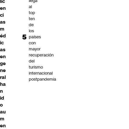
llega
lic
al
en
top
ci
ten
as
de
m
los
éd
países
ic
con
mayor
as
recuperación
en
del
ge
turismo
ne
internacional
ral
postpandemia
ha
n
id
o
au
m
en