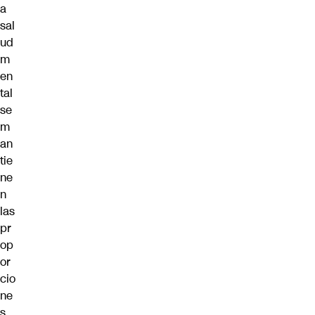
a
sal
ud
m
en
tal
se
m
an
tie
ne
n
las
pr
op
or
cio
ne
s